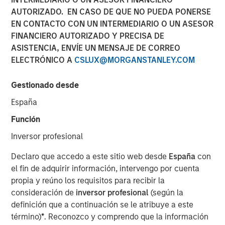
AUTORIZADO. EN CASO DE QUE NO PUEDA PONERSE
EN CONTACTO CON UN INTERMEDIARIO O UN ASESOR
18 DICIEMBRE 2018
FINANCIERO AUTORIZADO Y PRECISA DE
ASISTENCIA, ENVÍE UN MENSAJE DE CORREO
ELECTRÓNICO A
CSLUX@MORGANSTANLEY.COM
Factory automation has been around since the advent of
Gestionado desde
the mechanized spinning wheel in the late 18th century
España
Britain, which began the Industrial Revolution. The first
robots were introduced by the auto industry in the 1960s,
Función
and since then, auto manufacturers and their suppliers
Inversor profesional
have been the largest commercial users of robots. In the
last decade, however, advances in technology have
Declaro que accedo a este sitio web desde
España
con
enabled robots to address more needs across a greater
el fin de adquirir información, intervengo por cuenta
number of industries.
propia y reúno los requisitos para recibir la
consideración de
inversor profesional
(según la
Historically, their biggest issues have been high cost and
definición que a continuación se le atribuye a este
lack of flexibility. Over the last 10 years, three
término)
*
. Reconozco y comprendo que la información
technological changes in robotics have increased their