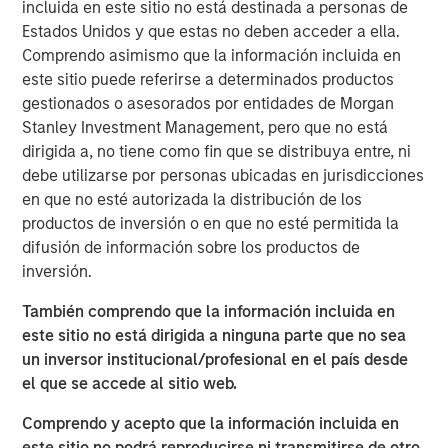
incluida en este sitio no está destinada a personas de
flexibility, lowered their cost and expanded their
Estados Unidos y que estas no deben acceder a ella.
addressable market.
Comprendo asimismo que la información incluida en
este sitio puede referirse a determinados productos
First, suites of sensors originally developed for
gestionados o asesorados por entidades de Morgan
smartphones and video gaming have been adapted to
Stanley Investment Management, pero que no está
robotics. The scale of these industries enabled them to
dirigida a, no tiene como fin que se distribuya entre, ni
invest in rapid advances and achieve lowered costs
debe utilizarse por personas ubicadas en jurisdicciones
through mass production that the smaller robotics
en que no esté autorizada la distribución de los
industry could never have achieved on its own.
productos de inversión o en que no esté permitida la
Second, improved software is lowering the cost of
difusión de información sobre los productos de
integration (programming and outfitting the robot to
inversión.
perform its task). Whereas before it may have taken an
También comprendo que la información incluida en
engineer or computer scientist a month to program a
este sitio no está dirigida a ninguna parte que no sea
robot, with the newest software a company can use less
un inversor institucional/profesional en el país desde
skilled labor to program the robot in one to two days.
el que se accede al sitio web.
Third, improved and lower-cost grippers are increasing
Comprendo y acepto que la información incluida en
the number of applications that can be addressed with
este sitio no podrá reproducirse ni transmitirse de otro