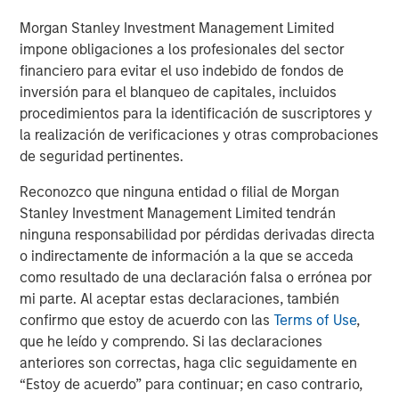
changes to determine the longer-term impact of robotics
Morgan Stanley Investment Management Limited
on the investment opportunity set.
impone obligaciones a los profesionales del sector
financiero para evitar el uso indebido de fondos de
inversión para el blanqueo de capitales, incluidos
Descargar PDF
procedimientos para la identificación de suscriptores y
la realización de verificaciones y otras comprobaciones
Counterpoint Global
de seguridad pertinentes.
Counterpoint Global’s culture fosters collaboration,
Reconozco que ninguna entidad o filial de Morgan
creativity, continued development and differentiated
Stanley Investment Management Limited tendrán
thinking.
ninguna responsabilidad por pérdidas derivadas directa
o indirectamente de información a la que se acceda
ARTÍCULOS RELACIONADOS
como resultado de una declaración falsa o errónea por
mi parte. Al aceptar estas declaraciones, también
CONSILIENT OBSERVER
confirmo que estoy de acuerdo con las
Terms of Use
,
que he leído y comprendo. Si las declaraciones
The Wisdom of Crowds in Markets: Crowd
anteriores son correctas, haga clic seguidamente en
Behavior in Prediction, Betting, and Stock
“Estoy de acuerdo” para continuar; en caso contrario,
Markets