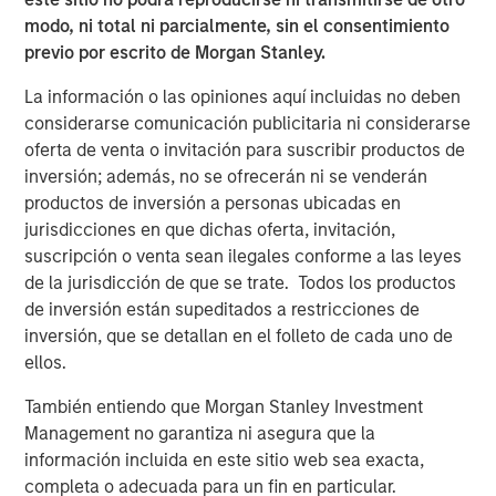
robots. Combined with sensors that provide feedback on
modo, ni total ni parcialmente, sin el consentimiento
the force required to manipulate an object properly, a new
previo por escrito de Morgan Stanley.
generation of grippers have a higher level of dexterity
than their predecessors and can perform a larger range
La información o las opiniones aquí incluidas no deben
of tasks.
considerarse comunicación publicitaria ni considerarse
oferta de venta o invitación para suscribir productos de
Taken together, these three developments lower costs of
inversión; además, no se ofrecerán ni se venderán
deployment and expand the addressable market for
productos de inversión a personas ubicadas en
robots away from just the manufacture of high-volume
jurisdicciones en que dichas oferta, invitación,
products with little product variability. They are enabling
suscripción o venta sean ilegales conforme a las leyes
new categories of robots that serve a wider set of end
de la jurisdicción de que se trate. Todos los productos
markets.
de inversión están supeditados a restricciones de
Robots today are going through a period of rapid
inversión, que se detallan en el folleto de cada uno de
advancement. These improvements are allowing robots
ellos.
to expand beyond their historic market in the auto
También entiendo que Morgan Stanley Investment
industry into industries like consumer electronics,
Management no garantiza ni asegura que la
logistics and even services. In the coming years, the
información incluida en este sitio web sea exacta,
number of tasks that will be automatable with robotics
completa o adecuada para un fin en particular.
will likely only increase. We will stay abreast of these