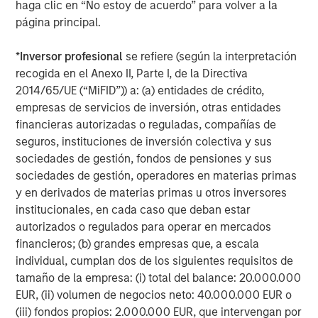
haga clic en “No estoy de acuerdo” para volver a la
ARTÍCULO
página principal.
AI in Active Fund Management: The State of
*
Inversor profesional
se refiere (según la interpretación
Adoption in 2026
recogida en el Anexo II, Parte I, de la Directiva
2014/65/UE (“MiFID”)) a: (a) entidades de crédito,
empresas de servicios de inversión, otras entidades
CONSILIENT OBSERVER
financieras autorizadas o reguladas, compañías de
Opportunities and Expectations: The Present
seguros, instituciones de inversión colectiva y sus
Value of Growth Opportunities in Valuation
sociedades de gestión, fondos de pensiones y sus
sociedades de gestión, operadores en materias primas
y en derivados de materias primas u otros inversores
institucionales, en cada caso que deban estar
autorizados o regulados para operar en mercados
financieros; (b) grandes empresas que, a escala
Featured Insights
individual, cumplan dos de los siguientes requisitos de
tamaño de la empresa: (i) total del balance: 20.000.000
EUR, (ii) volumen de negocios neto: 40.000.000 EUR o
(iii) fondos propios: 2.000.000 EUR, que intervengan por