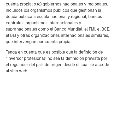
cuenta propia; o (c) gobiernos nacionales y regionales,
incluidos los organismos públicos que gestionan la
deuda pública a escala nacional y regional, bancos
centrales, organismos internacionales y
supranacionales como el Banco Mundial, el FMI, el BCE,
el BEI y otras organizaciones internacionales similares,
que intervengan por cuenta propia.
Tenga en cuenta que es posible que la definición de
ARTÍCULO
A
“inversor profesional” no sea la definición prevista por
el regulador del país de origen desde el cual se accede
Real Estate Midyear Outlook:
T
al sitio web.
Constructive Amid Fluid Backdrop
St
A
The current macroenvironment remains resilient
A
despite elevated volatility and divergence across
Q
markets. As inflation and energy prices keep
p
central banks hawkish, real estate continues to
i
offer attractive relative value, supported by a
a
25% repricing, durable income streams, and
r