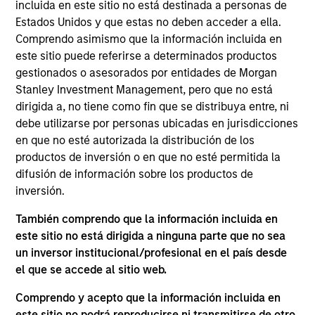
Buscamos compañías establecidas y emergentes
incluida en este sitio no está destinada a personas de
Estados Unidos y que estas no deben acceder a ella.
en Estados Unidos que consideremos que cuentan
Comprendo asimismo que la información incluida en
con ventajas competitivas sostenibles, una
este sitio puede referirse a determinados productos
visibilidad de negocio superior a la media, la
gestionados o asesorados por entidades de Morgan
capacidad de desplegar capital a tasas de
Stanley Investment Management, pero que no está
rentabilidad altas, balances sólidos y un perfil de
dirigida a, no tiene como fin que se distribuya entre, ni
riesgo y rentabilidad atractivo.
debe utilizarse por personas ubicadas en jurisdicciones
en que no esté autorizada la distribución de los
productos de inversión o en que no esté permitida la
El valor de las inversiones y de las rentas
difusión de información sobre los productos de
derivadas de ellas fluctuará, por lo que no existe
inversión.
garantía de que el fondo vaya a alcanzar sus
También comprendo que la información incluida en
objetivos de inversión.
este sitio no está dirigida a ninguna parte que no sea
un inversor institucional/profesional en el país desde
el que se accede al sitio web.
Comprendo y acepto que la información incluida en
Datos del fondo
este sitio no podrá reproducirse ni transmitirse de otro