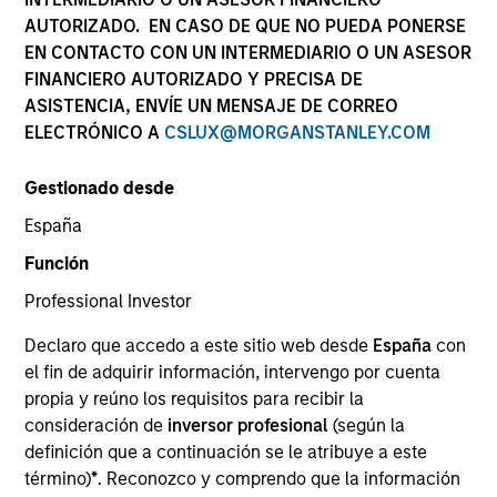
AUTORIZADO. EN CASO DE QUE NO PUEDA PONERSE
EN CONTACTO CON UN INTERMEDIARIO O UN ASESOR
Documentación
FINANCIERO AUTORIZADO Y PRECISA DE
ASISTENCIA, ENVÍE UN MENSAJE DE CORREO
ELECTRÓNICO A
CSLUX@MORGANSTANLEY.COM
Descripción general
Gestionado desde
España
Función
Objetivo de la inversión
Professional Investor
Revalorización a largo plazo de su inversión,
Declaro que accedo a este sitio web desde
España
con
el fin de adquirir información, intervengo por cuenta
medida en USD.
propia y reúno los requisitos para recibir la
consideración de
inversor profesional
(según la
Enfoque de inversión
definición que a continuación se le atribuye a este
término)
*
. Reconozco y comprendo que la información