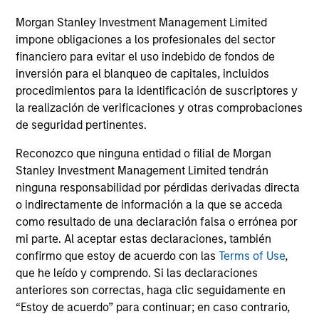
participaciones. La fuente de todas las cifras de
Morgan Stanley Investment Management Limited
rentabilidad y los datos del índice es Morgan
impone obligaciones a los profesionales del sector
Stanley Investment Management.
Por favor
haga
financiero para evitar el uso indebido de fondos de
clic aquí
para obtener información adicional sobre
inversión para el blanqueo de capitales, incluidos
rentabilidad e información importante que debería
procedimientos para la identificación de suscriptores y
leer atentamente.
la realización de verificaciones y otras comprobaciones
de seguridad pertinentes.
El rendimiento del
índice mixto
se calcula
Reconozco que ninguna entidad o filial de Morgan
®
utilizando el
Índice Russell 3000
Value
desde el
Stanley Investment Management Limited tendrán
inicio hasta el 30 de agosto de 2019 y el
Índice
ninguna responsabilidad por pérdidas derivadas directa
®
Russell 3000 Growth
a partir de entonces.
o indirectamente de información a la que se acceda
como resultado de una declaración falsa o errónea por
Los
gastos corrientes
reflejan los pagos y gastos
mi parte. Al aceptar estas declaraciones, también
asumidos durante el funcionamiento del fondo y se
confirmo que estoy de acuerdo con las
Terms of Use
,
deducen de los activos del fondo durante el período.
Incluye las comisiones pagadas por gestión de
que he leído y comprendo. Si las declaraciones
inversiones (comisión de gestión), las del depositario y
anteriores son correctas, haga clic seguidamente en
los gastos administrativos.
“Estoy de acuerdo” para continuar; en caso contrario,