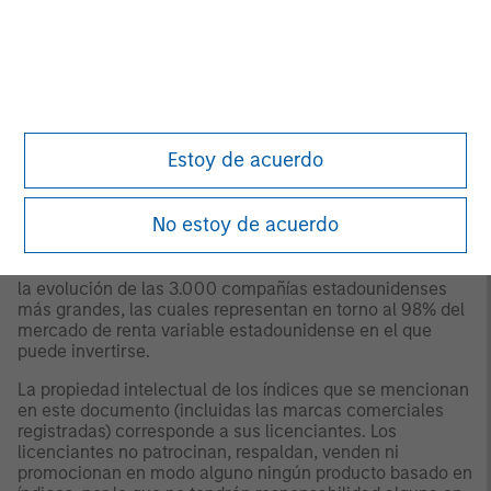
renta variable estadounidense. Incluye las compañías del
®
índice Russell 3000
con ratios precio/valor contable
superiores y valores previstos de crecimiento superiores.
El índice Russell 3000® mide la evolución de las 3.000
compañías estadounidenses más grandes, las cuales
representan en torno al 98% del mercado de renta
variable estadounidense en que se puede invertir.
Estoy de acuerdo
®
El índice
Russell 3000
Value
mide la evolución de las
®
compañías incluidas en el índice Russell 3000
con
No estoy de acuerdo
ratios precio/valor contable inferiores y valores previstos
®
de crecimiento inferiores. El índice Russell 3000
mide
la evolución de las 3.000 compañías estadounidenses
más grandes, las cuales representan en torno al 98% del
mercado de renta variable estadounidense en el que
puede invertirse.
La propiedad intelectual de los índices que se mencionan
en este documento (incluidas las marcas comerciales
registradas) corresponde a sus licenciantes. Los
licenciantes no patrocinan, respaldan, venden ni
promocionan en modo alguno ningún producto basado en