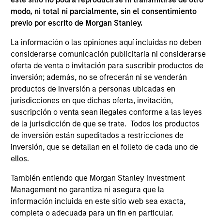
modo, ni total ni parcialmente, sin el consentimiento
previo por escrito de Morgan Stanley.
La información o las opiniones aquí incluidas no deben
considerarse comunicación publicitaria ni considerarse
oferta de venta o invitación para suscribir productos de
inversión; además, no se ofrecerán ni se venderán
Precio y rentabilidad
productos de inversión a personas ubicadas en
jurisdicciones en que dichas oferta, invitación,
suscripción o venta sean ilegales conforme a las leyes
La rentabilidad pasada no es un indicador fiable
de la jurisdicción de que se trate. Todos los productos
de resultados futuros. La rentabilidad puede
de inversión están supeditados a restricciones de
aumentar o disminuir como consecuencia de las
inversión, que se detallan en el folleto de cada uno de
fluctuaciones de las divisas. Todos los datos de
ellos.
rentabilidad corresponden al valor liquidativo al
También entiendo que Morgan Stanley Investment
inicio y al final del periodo, son netos de
Management no garantiza ni asegura que la
comisiones, y no tienen en cuenta las comisiones
información incluida en este sitio web sea exacta,
y costes incurridos en la emisión y reembolso de
completa o adecuada para un fin en particular.