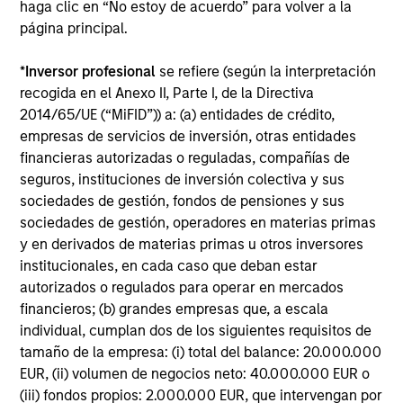
haga clic en “No estoy de acuerdo” para volver a la
página principal.
Rentabilidades totales
*
Inversor profesional
se refiere (según la interpretación
anuales medias
recogida en el Anexo II, Parte I, de la Directiva
2014/65/UE (“MiFID”)) a: (a) entidades de crédito,
empresas de servicios de inversión, otras entidades
financieras autorizadas o reguladas, compañías de
seguros, instituciones de inversión colectiva y sus
sociedades de gestión, fondos de pensiones y sus
Perfil de riesgo y
sociedades de gestión, operadores en materias primas
y en derivados de materias primas u otros inversores
remuneración
institucionales, en cada caso que deban estar
autorizados o regulados para operar en mercados
Loading
financieros; (b) grandes empresas que, a escala
individual, cumplan dos de los siguientes requisitos de
tamaño de la empresa: (i) total del balance: 20.000.000
EUR, (ii) volumen de negocios neto: 40.000.000 EUR o
(iii) fondos propios: 2.000.000 EUR, que intervengan por