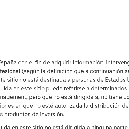
España
con el fin de adquirir información, interven
powers the sun, is seen as a pivotal
ofesional
(según la definición que a continuación se
ually unlimited, clean, and safe
te sitio no está destinada a personas de Estados 
ion valuation by 2050.
uida en este sitio puede referirse a determinado
gement, pero que no está dirigida a, no tiene com
 enabling technologies, strong
ciones en que no esté autorizada la distribución de
y demands has sparked greater
os productos de inversión.
d commercialization timelines.
da en este sitio no está dirigida a ninguna parte
over renewables and fossil fuels