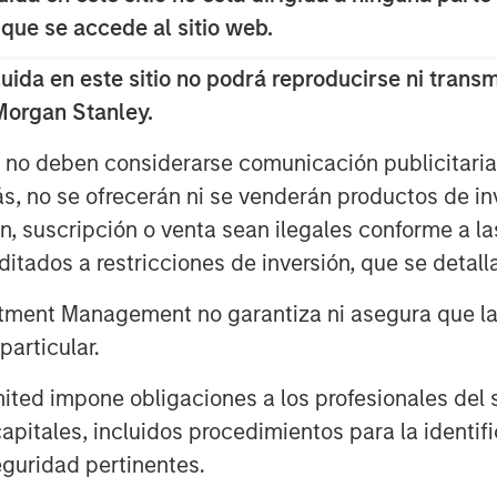
 que se accede al sitio web.
, far higher energy density,
and location constraints.
da en este sitio no podrá reproducirse ni transmi
 Morgan Stanley.
mercialization is possible.
help meet increasing global
s no deben considerarse comunicación publicitaria 
ance on carbon-intensive energy
ás, no se ofrecerán ni se venderán productos de i
nergy sector.
ón, suscripción o venta sean ilegales conforme a la
itados a restricciones de inversión, que se detalla
ment Management no garantiza ni asegura que la i
rt.
articular.
d impone obligaciones a los profesionales del se
pitales, incluidos procedimientos para la identifi
guridad pertinentes.