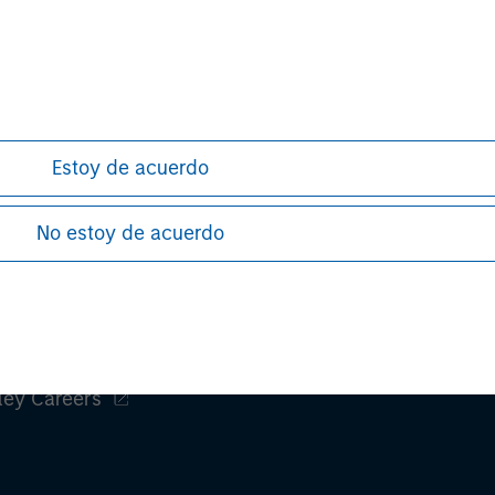
h needs to be observed in that country.
h is not impartial, is for informational and educational purpo
ular investment strategy. Information does not address financial
ormance.
Past performance does not guarantee future results
Estoy de acuerdo
stors should carefully review the strategy’s relevant offeri
No estoy de acuerdo
ley
ley Careers