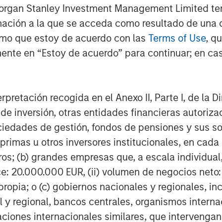
a Cohen and Josh Jarrett for an
Morgan Stanley Investment Management Limited te
 2025.
mación a la que se acceda como resultado de una de
rmo que estoy de acuerdo con las
Terms of Use
, q
ente en “Estoy de acuerdo” para continuar; en cas
erpretación recogida en el Anexo II, Parte I, de la D
 de inversión, otras entidades financieras autoriz
Featured Insights
sociedades de gestión, fondos de pensiones y sus 
primas u otros inversores institucionales, en cad
os; (b) grandes empresas que, a escala individual,
ce: 20.000.000 EUR, (ii) volumen de negocios neto:
ropia; o (c) gobiernos nacionales y regionales, in
l y regional, bancos centrales, organismos inter
izaciones internacionales similares, que intervenga