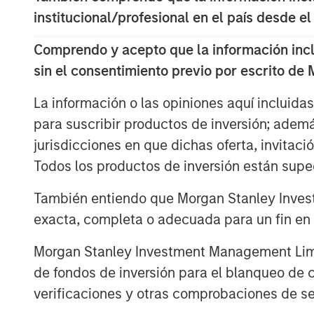
institucional/profesional en el país desde el
including reliable baseload power
minimal waste, and reduced land 
Comprendo y acepto que la información inclui
sin el consentimiento previo por escrito de
Key challenges remain before com
However, if realized, fusion may 
La información o las opiniones aquí incluida
electricity demands, reduce reli
para suscribir productos de inversión; adem
sources and reshape the global e
jurisdicciones en que dichas oferta, invitaci
Todos los productos de inversión están suped
También entiendo que Morgan Stanley Invest
Click on the PDF to read the full repo
exacta, completa o adecuada para un fin en p
Descargar PDF
Morgan Stanley Investment Management Limite
de fondos de inversión para el blanqueo de ca
verificaciones y otras comprobaciones de se