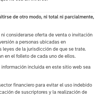
EDGE: Embodied AI and the
Rise of Humanoid Robots
tirse de otro modo, ni total ni parcialmente,
EDGE
ni considerarse oferta de venta o invitación
Driving Change: Autonomous
nversión a personas ubicadas en
Vehicles Revisited
s leyes de la jurisdicción de que se trate.
n en el folleto de cada uno de ellos.
CONSILIENT OBSERVER
nformación incluida en este sitio web sea
The Wisdom of Crowds in
Markets: Crowd Behavior in
Prediction, Betting, and Stock
Markets
ctor financiero para evitar el uso indebido
cación de suscriptores y la realización de