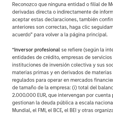
To hear more on this topic, join Sash
Reconozco que ninguna entidad o filial de 
engaging webinar on September 25,
derivadas directa o indirectamente de infor
aceptar estas declaraciones, también confi
anteriores son correctas, haga clic seguidam
Register Now
acuerdo” para volver a la página principal.
*
Inversor profesional
se refiere (según la int
entidades de crédito, empresas de servicios
instituciones de inversión colectiva y sus 
materias primas y en derivados de materias 
regulados para operar en mercados financier
de tamaño de la empresa: (i) total del balan
2.000.000 EUR, que intervengan por cuenta p
gestionan la deuda pública a escala naciona
Mundial, el FMI, el BCE, el BEI y otras organ