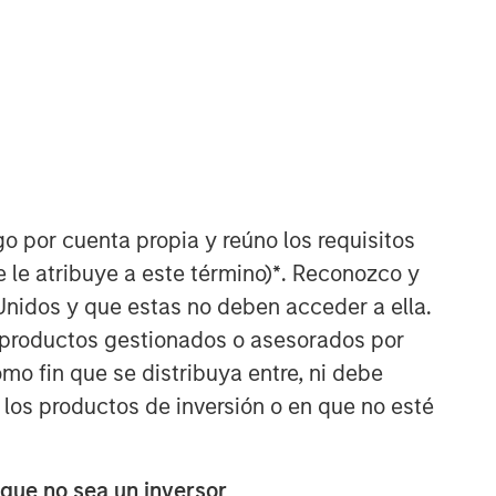
go por cuenta propia y reúno los requisitos
Counterpoint Global
 le atribuye a este término)
*
. Reconozco y
Counterpoint Global’s culture fosters
Unidos y que estas no deben acceder a ella.
collaboration, creativity, continued
s productos gestionados o asesorados por
development and differentiated
o fin que se distribuya entre, ni debe
thinking.
 los productos de inversión o en que no esté
ARTÍCULOS RELACIONADOS
 que no sea un inversor
EDGE