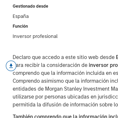
Fusion
Gestionado desde
España
02 SEPTIEMBRE 2025
Función
Inversor profesional
Declaro que accedo a este sitio web desde
Nuclear fusion, the process that 
para recibir la consideración de
inversor pr
breakthrough that could offer virt
comprendo que la información incluida en es
energy with a potential $40 trill
Comprendo asimismo que la información incl
entidades de Morgan Stanley Investment Mana
Scientific progress, advances in
utilizarse por personas ubicadas en jurisdic
policy support and rising energ
permitida la difusión de información sobre l
interest in fusion and accelerate
También comprendo que la información inclui
Fusion may offer key advantages 