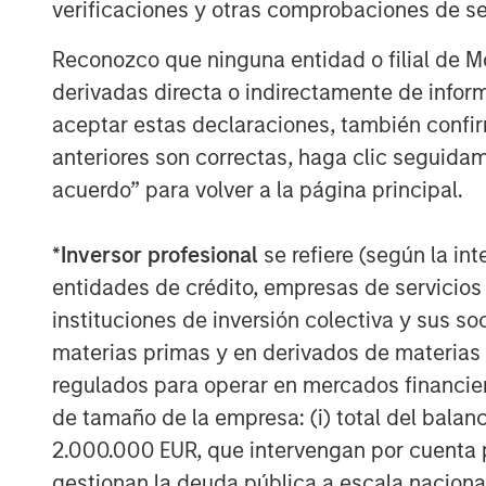
verificaciones y otras comprobaciones de se
Reconozco que ninguna entidad o filial de 
derivadas directa o indirectamente de infor
aceptar estas declaraciones, también confi
anteriores son correctas, haga clic seguidam
acuerdo” para volver a la página principal.
*
Inversor profesional
se refiere (según la int
entidades de crédito, empresas de servicios
instituciones de inversión colectiva y sus 
ARTÍCULO
TALES FR
materias primas y en derivados de materias 
WORLD
regulados para operar en mercados financier
The MSIM
From E
de tamaño de la empresa: (i) total del balan
Quantitative
Vehicl
2.000.000 EUR, que intervengan por cuenta p
Duration Strategy
Anton Heese and Matas Vala
Humano
Model: A Factor-
gestionan la deuda pública a escala naciona
Humanoid 