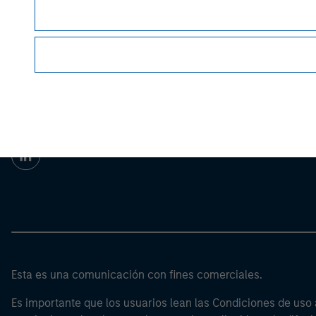
Prior to making any investment decision, inve
important disclosures, refer to the
.
article PDF
Morgan Stan
Morgan Stan
Esta es una comunicación con fines comerciales.
Es importante que los usuarios lean las Condiciones de uso 