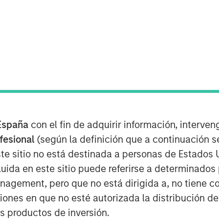
ots
e are accelerating the transition of
España
con el fin de adquirir información, interven
mbition to early industrial
ofesional
(según la definición que a continuación se
te sitio no está destinada a personas de Estados 
d to structured environments,
uida en este sitio puede referirse a determinado
ate in human environments, and
gement, pero que no está dirigida a, no tiene com
age models and simulation are
ciones en que no esté autorizada la distribución de
n in real-world settings.
os productos de inversión.