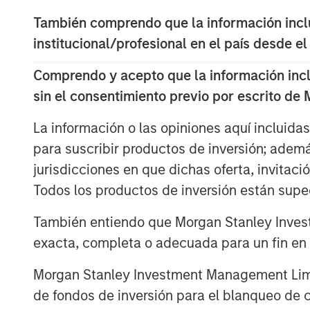
The paper explores the economic 
También comprendo que la información inclui
labor shortages, safety considera
institucional/profesional en el país desde el
outlining the technical challenge
Comprendo y acepto que la información inclui
While broad adoption is still ye
sin el consentimiento previo por escrito de
catalyze powerful learning flywh
La información o las opiniones aquí incluida
robotics as a potentially transfor
para suscribir productos de inversión; adem
AI, labor, and physical automatio
jurisdicciones en que dichas oferta, invitaci
Todos los productos de inversión están suped
Click on the PDF to read the full repo
También entiendo que Morgan Stanley Invest
exacta, completa o adecuada para un fin en p
Descargar PDF
Morgan Stanley Investment Management Limite
de fondos de inversión para el blanqueo de ca