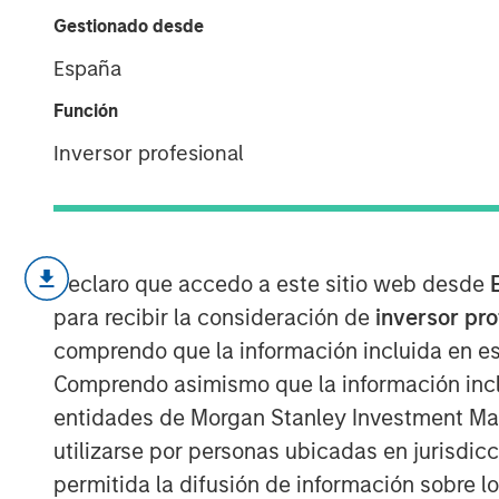
Humanoid Rob
Gestionado desde
España
09 ENERO 2026
Función
Inversor profesional
Advances in artificial intelligenc
Declaro que accedo a este sitio web desde
humanoid robots from long-term a
para recibir la consideración de
inversor pr
deployment.
comprendo que la información incluida en es
Unlike traditional robots confine
Comprendo asimismo que la información incl
humanoids are designed to oper
entidades de Morgan Stanley Investment Mana
recent advances in vision-langu
utilizarse por personas ubicadas en jurisdic
expanding their ability to functio
permitida la difusión de información sobre l