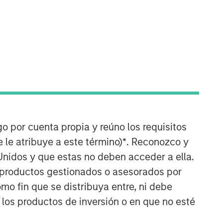
Counterpoint Global
go por cuenta propia y reúno los requisitos
Counterpoint Global’s culture fosters
 le atribuye a este término)
*
. Reconozco y
collaboration, creativity, continued
Unidos y que estas no deben acceder a ella.
development and differentiated
thinking.
s productos gestionados o asesorados por
o fin que se distribuya entre, ni debe
ARTÍCULOS RELACIONADOS
 los productos de inversión o en que no esté
EDGE