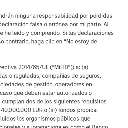
ndrán ninguna responsabilidad por pérdidas
claración falsa o errónea por mi parte. Al
ue he leído y comprendo. Si las declaraciones
o contrario, haga clic en “No estoy de
irectiva 2014/65/UE (“MiFID”)) a: (a)
adas o reguladas, compañías de seguros,
sociedades de gestión, operadores en
TÍCULO
a caso que deban estar autorizados o
 cumplan dos de los siguientes requisitos
ivate Credit
 40.000.000 EUR o (iii) fondos propios:
rket Monitor - Q2
cluidos los organismos públicos que
026
ely insights on the private
nacionales y supranacionales como el Banco