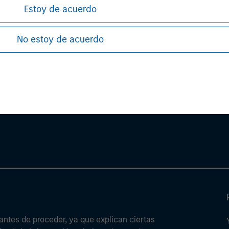
stors should carefully review the strategy’s relevant offeri
Estoy de acuerdo
No estoy de acuerdo
ley
ley Careers
antes de proceder, ya que explican ciertas