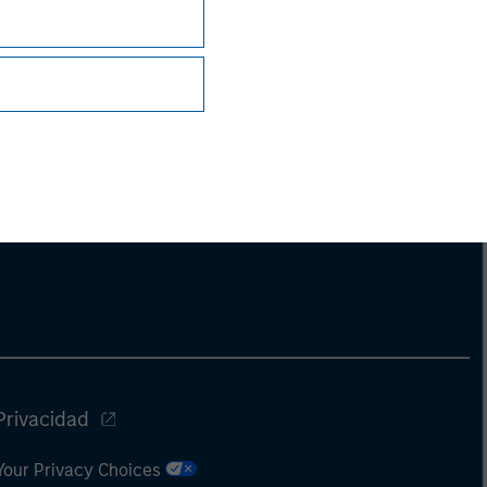
ng document. For the complete content and
Privacidad
Your Privacy Choices