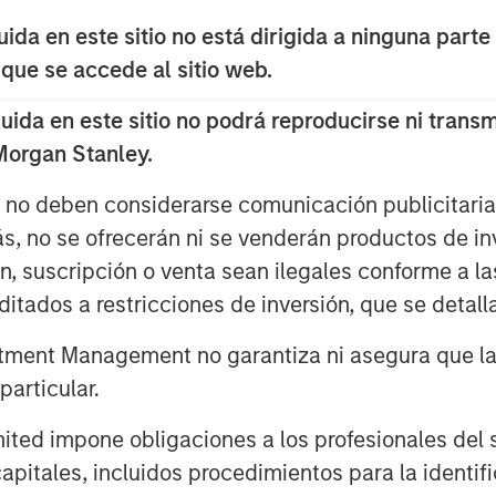
forces driving adoption, including
da en este sitio no está dirigida a ninguna parte
tions, and rising labor costs, while
 que se accede al sitio web.
s that remain.
da en este sitio no podrá reproducirse ni transmi
ars away, early deployments may
 Morgan Stanley.
eels, positioning humanoid
s no deben considerarse comunicación publicitaria 
mative frontier at the intersection of
ás, no se ofrecerán ni se venderán productos de i
n.
ón, suscripción o venta sean ilegales conforme a la
itados a restricciones de inversión, que se detalla
rt.
ment Management no garantiza ni asegura que la i
articular.
d impone obligaciones a los profesionales del se
pitales, incluidos procedimientos para la identifi