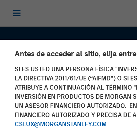
Antes de acceder al sitio, elija entr
SI ES USTED UNA PERSONA FÍSICA "INVE
LA DIRECTIVA 2011/61/UE (“AIFMD”) O SI
ATRIBUYE A CONTINUACIÓN AL TÉRMINO "
EDGE
INSIGHTS
INVERSIÓN EN PRODUCTOS DE MORGAN S
EDGE: Embodie
UN ASESOR FINANCIERO AUTORIZADO. EN
FINANCIERO AUTORIZADO Y PRECISA DE A
and the Rise o
CSLUX@MORGANSTANLEY.COM