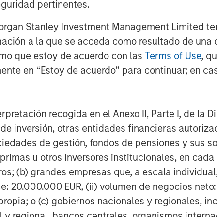
guridad pertinentes.
Morgan Stanley Investment Management Limited te
Featured Insights
mación a la que se acceda como resultado de una de
rmo que estoy de acuerdo con las
Terms of Use
, q
ente en “Estoy de acuerdo” para continuar; en cas
erpretación recogida en el Anexo II, Parte I, de la D
 de inversión, otras entidades financieras autoriz
sociedades de gestión, fondos de pensiones y sus 
OM THE EMERGING
CONSILIENT OBSERVER
AR
primas u otros inversores institucionales, en cad
os; (b) grandes empresas que, a escala individual,
The Wisdom of
Pr
lectric
ce: 20.000.000 EUR, (ii) volumen de negocios neto:
Crowds in Markets:
Ma
es to
ropia; o (c) gobiernos nacionales y regionales, in
Crowd Behavior in
2
We review the wisdom of
Tim
ids: China’s
Prediction, Betting,
l y regional, bancos centrales, organismos inter
robots sit at the