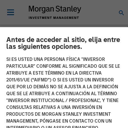
Antes de acceder al sitio, elija entre
CARON'S CORNER
INSIGHTS
las siguientes opciones.
Adapting to a Structurally
SI ES USTED UNA PERSONA FÍSICA "INVERSOR
PARTICULAR" CONFORME AL SIGNIFICADO QUE SE LE
Higher Nominal World
ATRIBUYE A ESTE TÉRMINO EN LA DIRECTIVA
2011/61/UE (“AIFMD”) O SI ES USTED UN INVERSOR
QUE POR LO DEMÁS NO SE AJUSTA A LA DEFINICIÓN
01 JUNIO 2026
QUE SE LE ATRIBUYE A CONTINUACIÓN AL TÉRMINO
"INVERSOR INSTITUCIONAL / PROFESIONAL", Y TIENE
Jim Caron
CONSULTAS RELATIVAS A UNA INVERSIÓN EN
Chief Investment Officer,
PRODUCTOS DE MORGAN STANLEY INVESTMENT
Portfolio Solutions Group
MANAGEMENT, PÓNGASE EN CONTACTO CON UN
INTERMEDIARIO O UN ASESOR FINANCIERO