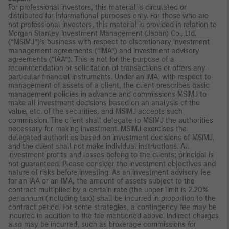
For professional investors, this material is circulated or
distributed for informational purposes only. For those who are
not professional investors, this material is provided in relation to
Morgan Stanley Investment Management (Japan) Co., Ltd.
(“MSIMJ”)’s business with respect to discretionary investment
management agreements (“IMA”) and investment advisory
agreements (“IAA”). This is not for the purpose of a
recommendation or solicitation of transactions or offers any
particular financial instruments. Under an IMA, with respect to
management of assets of a client, the client prescribes basic
management policies in advance and commissions MSIMJ to
make all investment decisions based on an analysis of the
value, etc. of the securities, and MSIMJ accepts such
commission. The client shall delegate to MSIMJ the authorities
necessary for making investment. MSIMJ exercises the
delegated authorities based on investment decisions of MSIMJ,
and the client shall not make individual instructions. All
investment profits and losses belong to the clients; principal is
not guaranteed. Please consider the investment objectives and
nature of risks before investing. As an investment advisory fee
for an IAA or an IMA, the amount of assets subject to the
contract multiplied by a certain rate (the upper limit is 2.20%
per annum (including tax)) shall be incurred in proportion to the
contract period. For some strategies, a contingency fee may be
incurred in addition to the fee mentioned above. Indirect charges
also may be incurred, such as brokerage commissions for