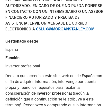
AUTORIZADO. EN CASO DE QUE NO PUEDA PONERSE
EN CONTACTO CON UN INTERMEDIARIO O UN ASESOR
FINANCIERO AUTORIZADO Y PRECISA DE
00:00
08:48
ASISTENCIA, ENVÍE UN MENSAJE DE CORREO
ELECTRÓNICO A
CSLUX@MORGANSTANLEY.COM
Gestionado desde
Primary equity message:
The market is
España
transitioning from a macro-driven rally to an
Función
earnings-and-cash-flow market. That favors the US
and Japan.
Inversor profesional
On rates:
Higher yields are not automatically
Declaro que accedo a este sitio web desde
España
con
bearish if they’re being driven by nominal growth
el fin de adquirir información, intervengo por cuenta
and resilient earnings rather than financial stress.
propia y reúno los requisitos para recibir la
consideración de
inversor profesional
(según la
On portfolio positioning:
We’re overweight US
definición que a continuación se le atribuye a este
equities, overweight Japan, more cautious on
término)
*
. Reconozco y comprendo que la información
Europe, and in fixed income we still prefer carry