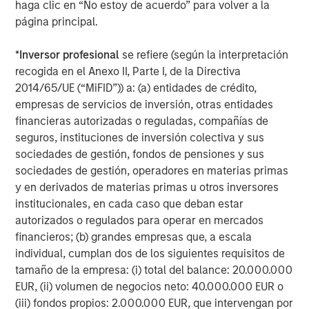
haga clic en “No estoy de acuerdo” para volver a la
página principal.
*
Inversor profesional
se refiere (según la interpretación
ARTÍCULO
A
recogida en el Anexo II, Parte I, de la Directiva
2014/65/UE (“MiFID”)) a: (a) entidades de crédito,
Real Estate Midyear Outlook:
T
empresas de servicios de inversión, otras entidades
Constructive Amid Fluid Backdrop
St
financieras autorizadas o reguladas, compañías de
A
The current macroenvironment remains resilient
A
seguros, instituciones de inversión colectiva y sus
despite elevated volatility and divergence across
Q
sociedades de gestión, fondos de pensiones y sus
markets. As inflation and energy prices keep
p
sociedades de gestión, operadores en materias primas
central banks hawkish, real estate continues to
i
y en derivados de materias primas u otros inversores
offer attractive relative value, supported by a
a
institucionales, en cada caso que deban estar
25% repricing, durable income streams, and
r
autorizados o regulados para operar en mercados
constrained supply. In this environment,
financieros; (b) grandes empresas que, a escala
diversified portfolios and selective asset-level
07-AGO-2026
0
individual, cumplan dos de los siguientes requisitos de
investing remain critical.
tamaño de la empresa: (i) total del balance: 20.000.000
EUR, (ii) volumen de negocios neto: 40.000.000 EUR o
(iii) fondos propios: 2.000.000 EUR, que intervengan por