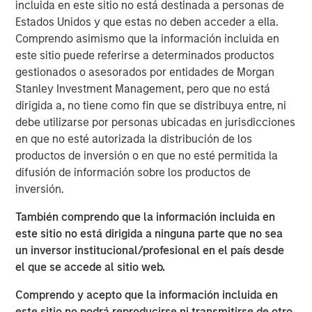
incluida en este sitio no está destinada a personas de
over duration.
Estados Unidos y que estas no deben acceder a ella.
Risk appetite:
This is not a recession market. This is
Comprendo asimismo que la información incluida en
a late-cycle nominal growth market.
este sitio puede referirse a determinados productos
gestionados o asesorados por entidades de Morgan
View Transcript
Stanley Investment Management, pero que no está
See below for important disclosures.
dirigida a, no tiene como fin que se distribuya entre, ni
debe utilizarse por personas ubicadas en jurisdicciones
Portfolio Solutions Group
en que no esté autorizada la distribución de los
The Portfolio Solutions Group is a comprehensive multi-
productos de inversión o en que no esté permitida la
asset business, with activity across all asset strategies
difusión de información sobre los productos de
and types (traditional and alternative), through solutions
inversión.
that span fully liquid (public assets), comprehensive
También comprendo que la información incluida en
(public and private assets) and fully private portfolios.
este sitio no está dirigida a ninguna parte que no sea
Offerings are delivered via a managed portfolio or model,
un inversor institucional/profesional en el país desde
in discretionary or advisory format.
el que se accede al sitio web.
ARTÍCULOS RELACIONADOS
Comprendo y acepto que la información incluida en
este sitio no podrá reproducirse ni transmitirse de otro