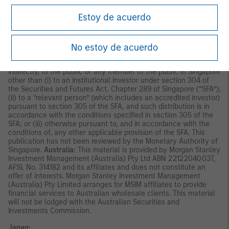
by any regulatory authority including the Securities and Futures
Commission in Hong Kong. Accordingly, save where an
Estoy de acuerdo
exemption is available under the relevant law, this material shall
not be issued, circulated, distributed, directed at, or made
available to, the public in Hong Kong.
Singapore:
This material is
disseminated by Morgan Stanley Investment Management
No estoy de acuerdo
Company and should not be considered to be the subject of an
invitation for subscription or purchase, whether directly or
indirectly, to the public or any member of the public in Singapore
other than (i) to an institutional investor under section 304 of
the Securities and Futures Act, Chapter 289 of Singapore (“SFA”);
(ii) to a “relevant person” (which includes an accredited investor)
pursuant to section 305 of the SFA, and such distribution is in
accordance with the conditions specified in section 305 of the
SFA; or (iii) otherwise pursuant to, and in accordance with the
conditions of, any other applicable provision of the SFA. This
publication has not been reviewed by the Monetary Authority of
Singapore.
Australia:
This material is provided by Morgan Stanley
Investment Management (Australia) Pty Ltd ABN 22122040037,
AFSL No. 314182 and its affiliates and does not constitute an
offer of interests. Morgan Stanley Investment Management
(Australia) Pty Limited arranges for MSIM affiliates to provide
financial services to Australian wholesale clients. This material
will not be lodged with the Australian Securities and
Investments Commission.
Japan: