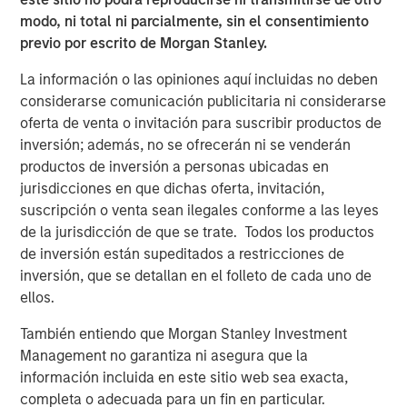
CARON’S CORNER
modo, ni total ni parcialmente, sin el consentimiento
previo por escrito de Morgan Stanley.
There’s a New Sheriff in Town: Culture
Change at the Fed
La información o las opiniones aquí incluidas no deben
considerarse comunicación publicitaria ni considerarse
oferta de venta o invitación para suscribir productos de
CARON’S CORNER
inversión; además, no se ofrecerán ni se venderán
The Blurred Lines Between Growth and Value
productos de inversión a personas ubicadas en
Create an Investment Opportunity
jurisdicciones en que dichas oferta, invitación,
suscripción o venta sean ilegales conforme a las leyes
de la jurisdicción de que se trate. Todos los productos
THE BEAT™
de inversión están supeditados a restricciones de
The BEAT: Navigating the Iran Conflict, From
inversión, que se detallan en el folleto de cada uno de
Oil Shocks to Market Impact
ellos.
También entiendo que Morgan Stanley Investment
Management no garantiza ni asegura que la
información incluida en este sitio web sea exacta,
The Author
completa o adecuada para un fin en particular.