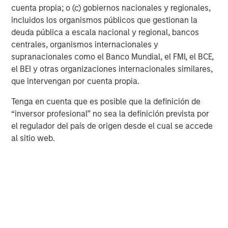
cuenta propia; o (c) gobiernos nacionales y regionales,
incluidos los organismos públicos que gestionan la
deuda pública a escala nacional y regional, bancos
centrales, organismos internacionales y
Risk Considerations
supranacionales como el Banco Mundial, el FMI, el BCE,
Diversification
does not eliminate the risk of loss.
el BEI y otras organizaciones internacionales similares,
Catalyst events, such as AI,
Crypto, and Tokenization adoption,
que intervengan por cuenta propia.
carry the risk that such catalysts may not occur, may be
delayed or that the market may react differently than expected.
Tenga en cuenta que es posible que la definición de
Companies focused on these areas may have limited product
lines, markets or financial resources, and their management and
“inversor profesional” no sea la definición prevista por
performance may be particularly impacted by events that
el regulador del país de origen desde el cual se accede
adversely affect AI adoption, such as rapid changes in product
technology cycles, product obsolescence, government
al sitio web.
regulation, cybersecurity concerns and competition.
There is no assurance that the Strategy will achieve its
investment objective. Portfolios are subject to market risk, which
is the possibility that the market values of securities owned by
the portfolio will decline and that the value of portfolio shares
may therefore be less than what you paid for them. Market
values can change daily due to economic and other events (e.g.
natural disasters, health crises, terrorism, conflicts and social
unrest) that affect markets, countries, companies or