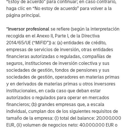
“Estoy de acuerdo” para continuar; en caso contrario,
haga clic en “No estoy de acuerdo” para volver a la
página principal.
*
Inversor profesional
se refiere (según la interpretación
ARTÍCULO
T
recogida en el Anexo II, Parte I, de la Directiva
2014/65/UE (“MiFID”)) a: (a) entidades de crédito,
The MSIM Quantitative Duration
F
empresas de servicios de inversión, otras entidades
Strategy Model: A Factor-Based
C
financieras autorizadas o reguladas, compañías de
Approach to Managing Interest Rates
Anton Heese and Matas Vala explore the
H
seguros, instituciones de inversión colectiva y sus
Quantitative Duration Strategy Model, one of the
h
sociedades de gestión, fondos de pensiones y sus
proprietary tools the team uses to enhance their
c
sociedades de gestión, operadores en materias primas
investment process, as it helps provide structure
d
y en derivados de materias primas u otros inversores
and rigour with identifying and processing
l
institucionales, en cada caso que deban estar
relevant and important data.
C
autorizados o regulados para operar en mercados
f
financieros; (b) grandes empresas que, a escala
c
05-AGO-2026
0
individual, cumplan dos de los siguientes requisitos de
tamaño de la empresa: (i) total del balance: 20.000.000
EUR, (ii) volumen de negocios neto: 40.000.000 EUR o