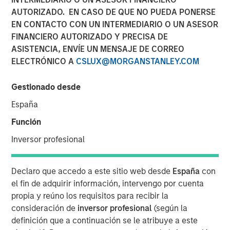
AUTORIZADO. EN CASO DE QUE NO PUEDA PONERSE
EN CONTACTO CON UN INTERMEDIARIO O UN ASESOR
FINANCIERO AUTORIZADO Y PRECISA DE
00:00
06:08
ASISTENCIA, ENVÍE UN MENSAJE DE CORREO
ELECTRÓNICO A
CSLUX@MORGANSTANLEY.COM
Gestionado desde
Kevin Warsh has been nominated to be the next Fed
España
Chairman, eliciting a number of questions.
Función
For example, is Warsh a hawk or a dove; will he
Inversor profesional
lower rates, inflation, and/or the balance sheet…?
While all valid, I think the most important question
Declaro que accedo a este sitio web desde
España
con
that needs to be addressed is: Why was Warsh
el fin de adquirir información, intervengo por cuenta
selected?
propia y reúno los requisitos para recibir la
consideración de
inversor profesional
(según la
If this were just about interest rate policy, then a
definición que a continuación se le atribuye a este
more dovish candidate could have been selected.