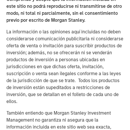
este sitio no podrá reproducirse ni transmitirse de otro
CARON’S CORNER
modo, ni total ni parcialmente, sin el consentimiento
There’s a New Sheriff in Town: Culture
previo por escrito de Morgan Stanley.
Change at the Fed
La información o las opiniones aquí incluidas no deben
considerarse comunicación publicitaria ni considerarse
CARON’S CORNER
oferta de venta o invitación para suscribir productos de
inversión; además, no se ofrecerán ni se venderán
The Blurred Lines Between Growth and Value
productos de inversión a personas ubicadas en
Create an Investment Opportunity
jurisdicciones en que dichas oferta, invitación,
suscripción o venta sean ilegales conforme a las leyes
de la jurisdicción de que se trate. Todos los productos
CARON’S CORNER
de inversión están supeditados a restricciones de
Adapting to a Structurally Higher Nominal
inversión, que se detallan en el folleto de cada uno de
World
ellos.
También entiendo que Morgan Stanley Investment
Management no garantiza ni asegura que la
información incluida en este sitio web sea exacta,