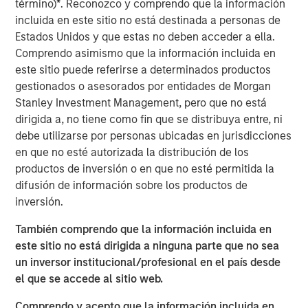
término)
*
. Reconozco y comprendo que la información
But Warsh is notably obscure about being a hawk or
incluida en este sitio no está destinada a personas de
a dove, so it’s not solely about rate policy.
Estados Unidos y que estas no deben acceder a ella.
Comprendo asimismo que la información incluida en
So then what is it? Let’s get into it!
este sitio puede referirse a determinados productos
gestionados o asesorados por entidades de Morgan
View Transcript
Stanley Investment Management, pero que no está
See below for important disclosures.
dirigida a, no tiene como fin que se distribuya entre, ni
debe utilizarse por personas ubicadas en jurisdicciones
Portfolio Solutions Group
en que no esté autorizada la distribución de los
The Portfolio Solutions Group is a comprehensive multi-
productos de inversión o en que no esté permitida la
asset business, with activity across all asset strategies
difusión de información sobre los productos de
and types (traditional and alternative), through solutions
inversión.
that span fully liquid (public assets), comprehensive
También comprendo que la información incluida en
(public and private assets) and fully private portfolios.
este sitio no está dirigida a ninguna parte que no sea
Offerings are delivered via a managed portfolio or model,
un inversor institucional/profesional en el país desde
in discretionary or advisory format.
el que se accede al sitio web.
ARTÍCULOS RELACIONADOS
Comprendo y acepto que la información incluida en