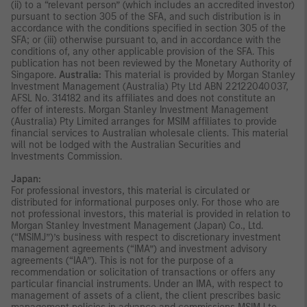
(ii) to a “relevant person” (which includes an accredited investor)
pursuant to section 305 of the SFA, and such distribution is in
accordance with the conditions specified in section 305 of the
SFA; or (iii) otherwise pursuant to, and in accordance with the
conditions of, any other applicable provision of the SFA. This
publication has not been reviewed by the Monetary Authority of
Singapore.
Australia:
This material is provided by Morgan Stanley
Investment Management (Australia) Pty Ltd ABN 22122040037,
AFSL No. 314182 and its affiliates and does not constitute an
offer of interests. Morgan Stanley Investment Management
(Australia) Pty Limited arranges for MSIM affiliates to provide
financial services to Australian wholesale clients. This material
will not be lodged with the Australian Securities and
Investments Commission.
Japan:
For professional investors, this material is circulated or
distributed for informational purposes only. For those who are
not professional investors, this material is provided in relation to
Morgan Stanley Investment Management (Japan) Co., Ltd.
(“MSIMJ”)’s business with respect to discretionary investment
management agreements (“IMA”) and investment advisory
agreements (“IAA”). This is not for the purpose of a
recommendation or solicitation of transactions or offers any
particular financial instruments. Under an IMA, with respect to
management of assets of a client, the client prescribes basic