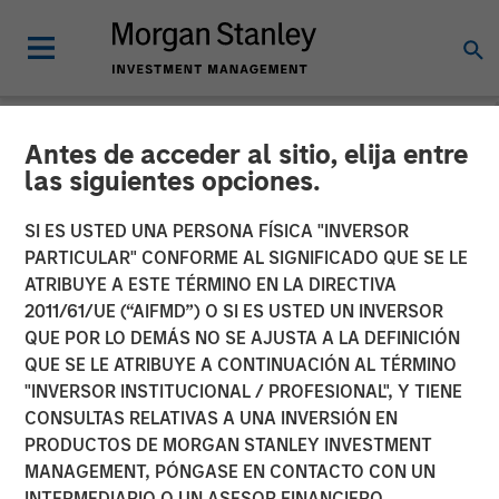
Antes de acceder al sitio, elija entre
CARON'S CORNER
INSIGHTS
las siguientes opciones.
It Will All Come Out in the
SI ES USTED UNA PERSONA FÍSICA "INVERSOR
PARTICULAR" CONFORME AL SIGNIFICADO QUE SE LE
Warsh
ATRIBUYE A ESTE TÉRMINO EN LA DIRECTIVA
2011/61/UE (“AIFMD”) O SI ES USTED UN INVERSOR
QUE POR LO DEMÁS NO SE AJUSTA A LA DEFINICIÓN
17 FEBRERO 2026
QUE SE LE ATRIBUYE A CONTINUACIÓN AL TÉRMINO
"INVERSOR INSTITUCIONAL / PROFESIONAL", Y TIENE
Jim Caron
CONSULTAS RELATIVAS A UNA INVERSIÓN EN
Chief Investment Officer,
PRODUCTOS DE MORGAN STANLEY INVESTMENT
Portfolio Solutions Group
MANAGEMENT, PÓNGASE EN CONTACTO CON UN
INTERMEDIARIO O UN ASESOR FINANCIERO