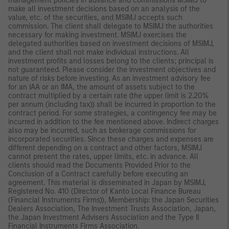
management policies in advance and commissions MSIMJ to
make all investment decisions based on an analysis of the
value, etc. of the securities, and MSIMJ accepts such
commission. The client shall delegate to MSIMJ the authorities
necessary for making investment. MSIMJ exercises the
delegated authorities based on investment decisions of MSIMJ,
and the client shall not make individual instructions. All
investment profits and losses belong to the clients; principal is
not guaranteed. Please consider the investment objectives and
nature of risks before investing. As an investment advisory fee
for an IAA or an IMA, the amount of assets subject to the
contract multiplied by a certain rate (the upper limit is 2.20%
per annum (including tax)) shall be incurred in proportion to the
contract period. For some strategies, a contingency fee may be
incurred in addition to the fee mentioned above. Indirect charges
also may be incurred, such as brokerage commissions for
incorporated securities. Since these charges and expenses are
different depending on a contract and other factors, MSIMJ
cannot present the rates, upper limits, etc. in advance. All
clients should read the Documents Provided Prior to the
Conclusion of a Contract carefully before executing an
agreement. This material is disseminated in Japan by MSIMJ,
Registered No. 410 (Director of Kanto Local Finance Bureau
(Financial Instruments Firms)), Membership: the Japan Securities
Dealers Association, The Investment Trusts Association, Japan,
the Japan Investment Advisers Association and the Type II
Financial Instruments Firms Association.