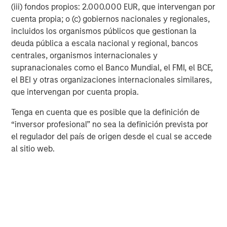
(iii) fondos propios: 2.000.000 EUR, que intervengan por
cuenta propia; o (c) gobiernos nacionales y regionales,
incluidos los organismos públicos que gestionan la
deuda pública a escala nacional y regional, bancos
centrales, organismos internacionales y
Risk Considerations
supranacionales como el Banco Mundial, el FMI, el BCE,
Diversification
does not eliminate the risk of loss. There is no
assurance that the Strategy will achieve its investment
el BEI y otras organizaciones internacionales similares,
objective. Portfolios are subject to market risk, which is the
que intervengan por cuenta propia.
possibility that the market values of securities owned by the
portfolio will decline and that the value of portfolio shares may
therefore be less than what you paid for them. Market values
Tenga en cuenta que es posible que la definición de
can change daily due to economic and other events (e.g. natural
“inversor profesional” no sea la definición prevista por
disasters, health crises, terrorism, conflicts and social unrest)
el regulador del país de origen desde el cual se accede
that affect markets, countries, companies or governments. It is
difficult to predict the timing, duration, and potential adverse
al sitio web.
effects (e.g. portfolio liquidity) of events. Accordingly, you can
lose money investing in this portfolio. Please be aware that this
strategy may be subject to certain additional risks. There is the
risk that the Adviser’s
asset allocation methodology
and
assumptions
regarding the Underlying Portfolios may be
incorrect in light of actual market conditions and the Portfolio
may not achieve its investment objective. Share prices also tend
to be volatile and there is a significant possibility of loss. The
portfolio’s investments in
commodity-linked notes
involve