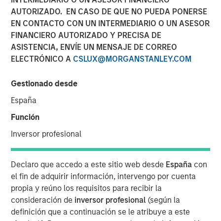
AUTORIZADO. EN CASO DE QUE NO PUEDA PONERSE
EN CONTACTO CON UN INTERMEDIARIO O UN ASESOR
FINANCIERO AUTORIZADO Y PRECISA DE
ASISTENCIA, ENVÍE UN MENSAJE DE CORREO
ELECTRÓNICO A
CSLUX@MORGANSTANLEY.COM
00:00
07:26
Gestionado desde
España
Procyclical Coordinated Policy Supports U.S.
Función
Equities
​ - Fiscal policy has been heavily front-
Inversor profesional
loaded, with its main benefits expected to
materialize in 2026 and 2027. In the meantime,
capital expenditures remains robust, taking
Declaro que accedo a este sitio web desde
España
con
advantage of accelerated depreciation and
el fin de adquirir información, intervengo por cuenta
providing ongoing support for GDP growth. At the
propia y reúno los requisitos para recibir la
same time, monetary policy is shifting to easing in
consideración de
inversor profesional
(según la
response to softer labor markets. Consumers are
definición que a continuación se le atribuye a este
also likely to benefit from additional tax savings.