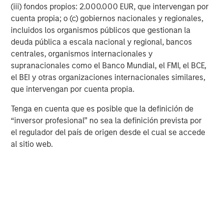
Featured Insights
(iii) fondos propios: 2.000.000 EUR, que intervengan por
cuenta propia; o (c) gobiernos nacionales y regionales,
incluidos los organismos públicos que gestionan la
deuda pública a escala nacional y regional, bancos
centrales, organismos internacionales y
supranacionales como el Banco Mundial, el FMI, el BCE,
el BEI y otras organizaciones internacionales similares,
que intervengan por cuenta propia.
Tenga en cuenta que es posible que la definición de
“inversor profesional” no sea la definición prevista por
el regulador del país de origen desde el cual se accede
al sitio web.
ARTÍCULO
T
The MSIM Quantitative Duration
F
Strategy Model: A Factor-Based
C
Approach to Managing Interest Rates
Anton Heese and Matas Vala explore the
H
Quantitative Duration Strategy Model, one of the
h