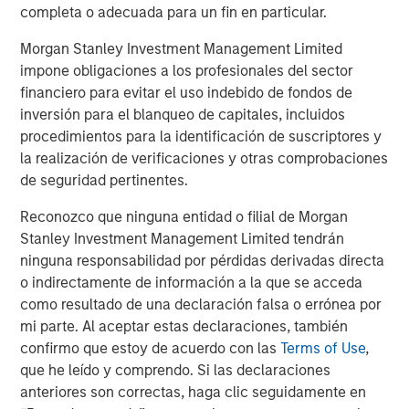
asset business, with activity across all asset strategies
completa o adecuada para un fin en particular.
and types (traditional and alternative), through solutions
that span fully liquid (public assets), comprehensive
Morgan Stanley Investment Management Limited
(public and private assets) and fully private portfolios.
impone obligaciones a los profesionales del sector
Offerings are delivered via a managed portfolio or model,
financiero para evitar el uso indebido de fondos de
in discretionary or advisory format.
inversión para el blanqueo de capitales, incluidos
procedimientos para la identificación de suscriptores y
la realización de verificaciones y otras comprobaciones
ARTÍCULOS RELACIONADOS
de seguridad pertinentes.
CARON’S CORNER
Reconozco que ninguna entidad o filial de Morgan
There’s a New Sheriff in Town: Culture
Stanley Investment Management Limited tendrán
Change at the Fed
ninguna responsabilidad por pérdidas derivadas directa
o indirectamente de información a la que se acceda
como resultado de una declaración falsa o errónea por
CARON’S CORNER
mi parte. Al aceptar estas declaraciones, también
confirmo que estoy de acuerdo con las
Terms of Use
,
The Blurred Lines Between Growth and Value
que he leído y comprendo. Si las declaraciones
Create an Investment Opportunity
anteriores son correctas, haga clic seguidamente en