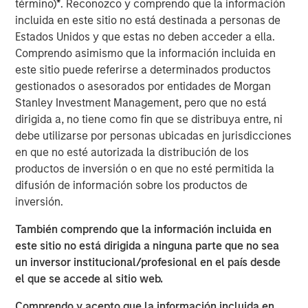
término)
*
. Reconozco y comprendo que la información
incluida en este sitio no está destinada a personas de
Higher Productivity: Deregulation in Focus
​ - In late
Estados Unidos y que estas no deben acceder a ella.
2024, we described the Trump Administration
Comprendo asimismo que la información incluida en
policies in three parts: tariffs, fiscal/tax and
este sitio puede referirse a determinados productos
deregulation. With tariff and tax policies largely
gestionados o asesorados por entidades de Morgan
complete, the focus shifts to supporting higher
Stanley Investment Management, pero que no está
productivity growth driven by the private-sector
dirigida a, no tiene como fin que se distribuya entre, ni
supply side, while shrinking the less productive
debe utilizarse por personas ubicadas en jurisdicciones
government-sector demand side. This process has
en que no esté autorizada la distribución de los
begun and will continue into 2026.
productos de inversión o en que no esté permitida la
Inflation and Labor to Stabilize -
The Fed views
difusión de información sobre los productos de
policy rates through its Phillips Curve framework,
inversión.
which connects wage inflation to the
También comprendo que la información incluida en
unemployment rate. Given the Fed believes today’s
este sitio no está dirigida a ninguna parte que no sea
labor markets are not dynamic, it sees risks tilted
un inversor institucional/profesional en el país desde
toward higher unemployment, implying downward
el que se accede al sitio web.
pressure on inflation. As such, cutting rates, despite
inflation above target, is warranted. If this
Comprendo y acepto que la información incluida en