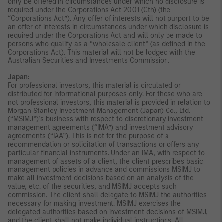
only be offered in circumstances under which no disclosure is
required under the Corporations Act 2001 (Cth) (the
“Corporations Act”). Any offer of interests will not purport to be
an offer of interests in circumstances under which disclosure is
required under the Corporations Act and will only be made to
persons who qualify as a “wholesale client” (as defined in the
Corporations Act). This material will not be lodged with the
Australian Securities and Investments Commission.
Japan:
For professional investors, this material is circulated or
distributed for informational purposes only. For those who are
not professional investors, this material is provided in relation to
Morgan Stanley Investment Management (Japan) Co., Ltd.
(“MSIMJ”)’s business with respect to discretionary investment
management agreements (“IMA”) and investment advisory
agreements (“IAA”). This is not for the purpose of a
recommendation or solicitation of transactions or offers any
particular financial instruments. Under an IMA, with respect to
management of assets of a client, the client prescribes basic
management policies in advance and commissions MSIMJ to
make all investment decisions based on an analysis of the
value, etc. of the securities, and MSIMJ accepts such
commission. The client shall delegate to MSIMJ the authorities
necessary for making investment. MSIMJ exercises the
delegated authorities based on investment decisions of MSIMJ,
and the client shall not make individual instructions. All