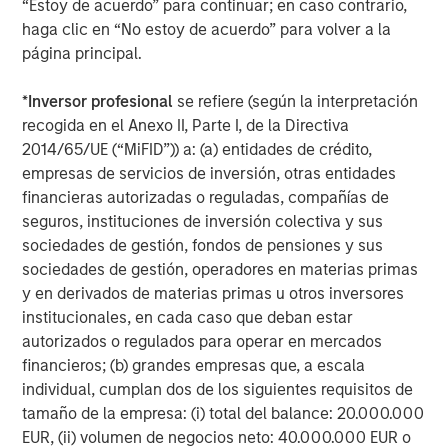
“Estoy de acuerdo” para continuar; en caso contrario,
CARON’S CORNER
haga clic en “No estoy de acuerdo” para volver a la
página principal.
Adapting to a Structurally Higher Nominal
World
*
Inversor profesional
se refiere (según la interpretación
recogida en el Anexo II, Parte I, de la Directiva
2014/65/UE (“MiFID”)) a: (a) entidades de crédito,
empresas de servicios de inversión, otras entidades
The Author
financieras autorizadas o reguladas, compañías de
seguros, instituciones de inversión colectiva y sus
sociedades de gestión, fondos de pensiones y sus
sociedades de gestión, operadores en materias primas
y en derivados de materias primas u otros inversores
Jim Caron
institucionales, en cada caso que deban estar
Managing Director
autorizados o regulados para operar en mercados
financieros; (b) grandes empresas que, a escala
individual, cumplan dos de los siguientes requisitos de
tamaño de la empresa: (i) total del balance: 20.000.000
EUR, (ii) volumen de negocios neto: 40.000.000 EUR o