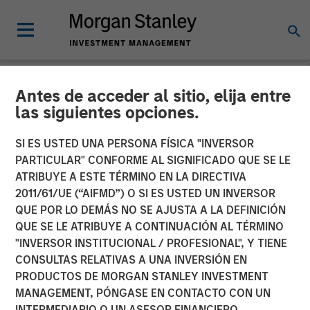
Antes de acceder al sitio, elija entre
CARON'S CORNER
INSIGHTS
las siguientes opciones.
The Shape of Things To
SI ES USTED UNA PERSONA FÍSICA "INVERSOR
PARTICULAR" CONFORME AL SIGNIFICADO QUE SE LE
Come in 2026: From K-
ATRIBUYE A ESTE TÉRMINO EN LA DIRECTIVA
Shaped to U
2011/61/UE (“AIFMD”) O SI ES USTED UN INVERSOR
QUE POR LO DEMÁS NO SE AJUSTA A LA DEFINICIÓN
QUE SE LE ATRIBUYE A CONTINUACIÓN AL TÉRMINO
04 DICIEMBRE 2025
"INVERSOR INSTITUCIONAL / PROFESIONAL", Y TIENE
CONSULTAS RELATIVAS A UNA INVERSIÓN EN
Jim Caron
PRODUCTOS DE MORGAN STANLEY INVESTMENT
Chief Investment Officer,
MANAGEMENT, PÓNGASE EN CONTACTO CON UN
Portfolio Solutions Group
INTERMEDIARIO O UN ASESOR FINANCIERO