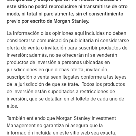
framework breaks down the Fed will have to
este sitio no podrá reproducirse ni transmitirse de otro
reassess.
modo, ni total ni parcialmente, sin el consentimiento
previo por escrito de Morgan Stanley.
International Pro-Growth Polices –
​ U.S. tariff
policies have ignited reindustrialization efforts in
La información o las opiniones aquí incluidas no deben
Europe, led by Germany, where fiscal stimulus
considerarse comunicación publicitaria ni considerarse
spending (as % of GDP) is now comparable to the
oferta de venta o invitación para suscribir productos de
period following Reunification. The transition may
inversión; además, no se ofrecerán ni se venderán
be lumpy and slow, but we expect infrastructure,
productos de inversión a personas ubicadas en
defense and financials to benefit. With inflation
jurisdicciones en que dichas oferta, invitación,
under control, ECB policy is likely to remain
suscripción o venta sean ilegales conforme a las leyes
accommodative. Japan elected a pro-growth leader,
de la jurisdicción de que se trate. Todos los productos
while tariff stability removes headwinds for China.
de inversión están supeditados a restricciones de
inversión, que se detallan en el folleto de cada uno de
View Transcript
ellos.
See below for important disclosures.
También entiendo que Morgan Stanley Investment
Portfolio Solutions Group
Management no garantiza ni asegura que la
The Portfolio Solutions Group is a comprehensive multi-
información incluida en este sitio web sea exacta,