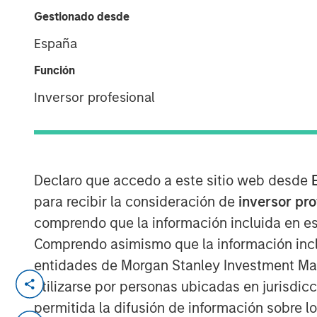
Gestionado desde
Group
España
Función
Inversor profesional
00:00
Declaro que accedo a este sitio web desde
para recibir la consideración de
inversor pr
comprendo que la información incluida en es
Comprendo asimismo que la información incl
entidades de Morgan Stanley Investment Mana
utilizarse por personas ubicadas en jurisdic
It may seem strange to speak a
permitida la difusión de información sobre l
subsequent need for rate cuts
wh