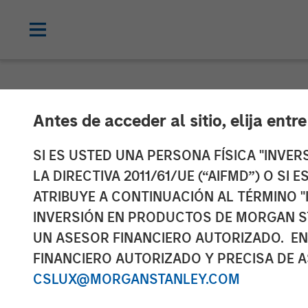
CARON'S CORNER
INSIGHTS
Antes de acceder al sitio, elija entr
The Market vs
SI ES USTED UNA PERSONA FÍSICA "INVE
LA DIRECTIVA 2011/61/UE (“AIFMD”) O SI
ATRIBUYE A CONTINUACIÓN AL TÉRMINO "
27 OCTUBRE 2025
INVERSIÓN EN PRODUCTOS DE MORGAN S
UN ASESOR FINANCIERO AUTORIZADO. EN
Jim Caron
FINANCIERO AUTORIZADO Y PRECISA DE A
Chief Investment
CSLUX@MORGANSTANLEY.COM
Officer,
Portfolio Solutions