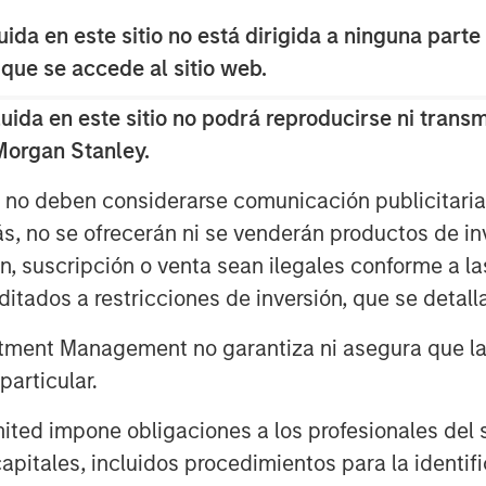
da en este sitio no está dirigida a ninguna parte
 que se accede al sitio web.
at
the market is not the economy,
et.
da en este sitio no podrá reproducirse ni transmi
 Morgan Stanley.
es in the near term, may not be
ity in the longer term.
s no deben considerarse comunicación publicitaria 
ás, no se ofrecerán ni se venderán productos de i
the economy should equate,
ón, suscripción o venta sean ilegales conforme a la
poral risks.
itados a restricciones de inversión, que se detalla
is uncertainty and explaining their
ment Management no garantiza ni asegura que la i
d. In fact, they might cut rates
articular.
d equities are strong.
d impone obligaciones a los profesionales del se
policy mistake that could fall
pitales, incluidos procedimientos para la identifi