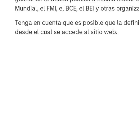
Managing Director
Mundial, el FMI, el BCE, el BEI y otras organ
Tenga en cuenta que es posible que la definic
desde el cual se accede al sitio web.
ARTÍCULO
TALES FR
WORLD