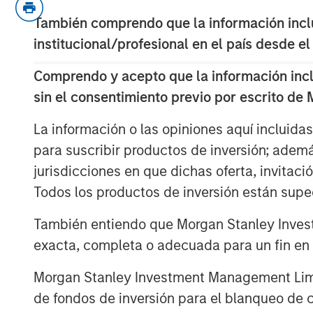
strong
.
También comprendo que la información inclui
institucional/profesional en el país desde el
But we must remind ourselves th
and the economy is not the mark
Comprendo y acepto que la información inclui
sin el consentimiento previo por escrito de
What may be good for equity pric
durable for robust economic activ
La información o las opiniones aquí incluida
para suscribir productos de inversión; adem
Over time, both the market and 
jurisdicciones en que dichas oferta, invitaci
something referred to as
intertem
Todos los productos de inversión están suped
The Fed will be wrestling with th
También entiendo que Morgan Stanley Invest
policy actions in the months ahea
exacta, completa o adecuada para un fin en p
while inflation is above target an
Morgan Stanley Investment Management Limite
What's at stake?
A sweet spot or 
de fondos de inversión para el blanqueo de ca
poorly on the markets.