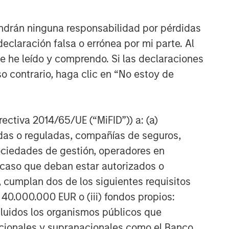
The Blurred Lines Between
Growth and Value Create an
ndrán ninguna responsabilidad por pérdidas
Investment Opportunity
claración falsa o errónea por mi parte. Al
CARON’S CORNER
ue he leído y comprendo. Si las declaraciones
Adapting to a Structurally
o contrario, haga clic en “No estoy de
Higher Nominal World
irectiva 2014/65/UE (“MiFID”)) a: (a)
adas o reguladas, compañías de seguros,
sociedades de gestión, operadores en
a caso que deban estar autorizados o
 cumplan dos de los siguientes requisitos
 40.000.000 EUR o (iii) fondos propios:
cluidos los organismos públicos que
nacionales y supranacionales como el Banco