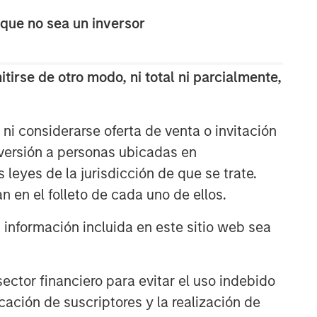
comprehensive multi-asset business,
 que no sea un inversor
with activity across all asset strategies
and types (traditional and alternative),
through solutions that span fully liquid
(public assets), comprehensive (public
tirse de otro modo, ni total ni parcialmente,
and private assets) and fully private
portfolios. Offerings are delivered via a
managed portfolio or model, in
ni considerarse oferta de venta o invitación
discretionary or advisory format.
nversión a personas ubicadas en
s leyes de la jurisdicción de que se trate.
ARTÍCULOS RELACIONADOS
n en el folleto de cada uno de ellos.
CARON’S CORNER
nformación incluida en este sitio web sea
There’s a New Sheriff in Town:
Culture Change at the Fed
ctor financiero para evitar el uso indebido
cación de suscriptores y la realización de
CARON’S CORNER