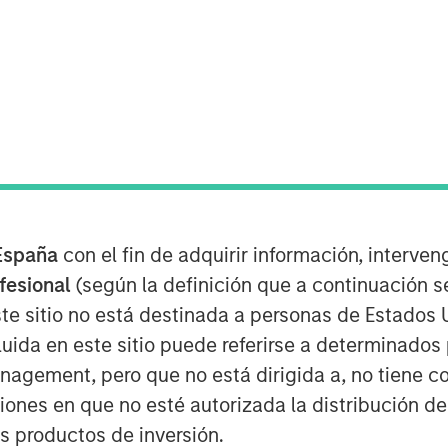
España
con el fin de adquirir información, interven
ofesional
(según la definición que a continuación se
te sitio no está destinada a personas de Estados 
uida en este sitio puede referirse a determinado
gement, pero que no está dirigida a, no tiene com
ciones en que no esté autorizada la distribución de
bout an economic
soft patch
and the
os productos de inversión.
en equity performance has been