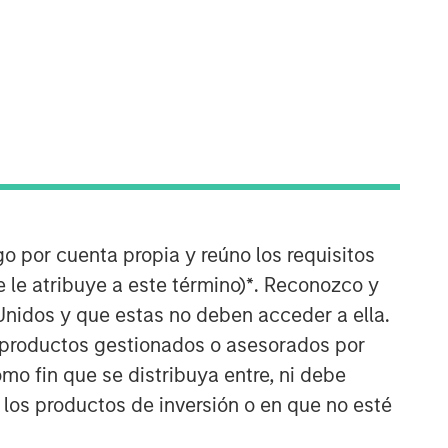
06:04
go por cuenta propia y reúno los requisitos
 le atribuye a este término)
*
. Reconozco y
Unidos y que estas no deben acceder a ella.
s productos gestionados o asesorados por
o fin que se distribuya entre, ni debe
Portfolio Solutions Group
 los productos de inversión o en que no esté
The Portfolio Solutions Group is a