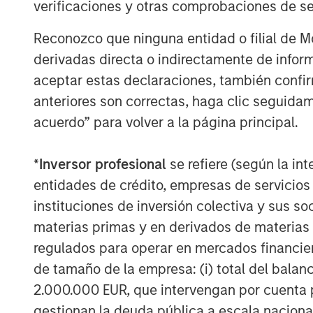
verificaciones y otras comprobaciones de se
View Transcript
Reconozco que ninguna entidad o filial de 
See below for important disclosures.
derivadas directa o indirectamente de infor
aceptar estas declaraciones, también confi
anteriores son correctas, haga clic seguidam
acuerdo” para volver a la página principal.
*
Inversor profesional
se refiere (según la int
entidades de crédito, empresas de servicios
The Author
instituciones de inversión colectiva y sus 
materias primas y en derivados de materias 
regulados para operar en mercados financier
de tamaño de la empresa: (i) total del balan
2.000.000 EUR, que intervengan por cuenta p
Jim Caron
gestionan la deuda pública a escala naciona