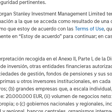
guridad pertinentes.
Morgan Stanley Investment Management Limited te
mación a la que se acceda como resultado de una de
rmo que estoy de acuerdo con las
Terms of Use
, q
ente en “Estoy de acuerdo” para continuar; en cas
erpretación recogida en el Anexo II, Parte I, de la D
 de inversión, otras entidades financieras autoriz
sociedades de gestión, fondos de pensiones y sus 
primas u otros inversores institucionales, en cad
os; (b) grandes empresas que, a escala individual,
ce: 20.000.000 EUR, (ii) volumen de negocios neto:
ropia; o (c) gobiernos nacionales y regionales, in
l y regional, bancos centrales, organismos inter