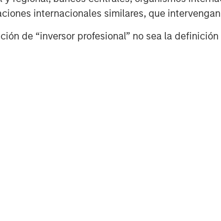
izaciones internacionales similares, que intervenga
ión de “inversor profesional” no sea la definición 
Featured Insights
OM THE EMERGING
CONSILIENT OBSERVER
AR