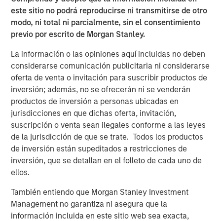
in discretionary or advisory format.
este sitio no podrá reproducirse ni transmitirse de otro
modo, ni total ni parcialmente, sin el consentimiento
ARTÍCULOS RELACIONADOS
previo por escrito de Morgan Stanley.
CARON’S CORNER
La información o las opiniones aquí incluidas no deben
considerarse comunicación publicitaria ni considerarse
There’s a New Sheriff in Town: Culture
oferta de venta o invitación para suscribir productos de
Change at the Fed
inversión; además, no se ofrecerán ni se venderán
productos de inversión a personas ubicadas en
jurisdicciones en que dichas oferta, invitación,
CARON’S CORNER
suscripción o venta sean ilegales conforme a las leyes
The Blurred Lines Between Growth and Value
de la jurisdicción de que se trate. Todos los productos
Create an Investment Opportunity
de inversión están supeditados a restricciones de
inversión, que se detallan en el folleto de cada uno de
ellos.
CARON’S CORNER
También entiendo que Morgan Stanley Investment
Adapting to a Structurally Higher Nominal
Management no garantiza ni asegura que la
World
información incluida en este sitio web sea exacta,