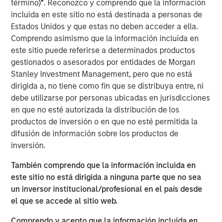
to fund foreign policy matters.
término)
*
. Reconozco y comprendo que la información
incluida en este sitio no está destinada a personas de
All in all, this is
not just a simple game of economic
Estados Unidos y que estas no deben acceder a ella.
relationships
. There is something deeper at work
Comprendo asimismo que la información incluida en
that may keep easy policy at work for longer.
este sitio puede referirse a determinados productos
gestionados o asesorados por entidades de Morgan
This may produce
an underappreciated boost for
Stanley Investment Management, pero que no está
asset prices
, thus suggesting that expensive
dirigida a, no tiene como fin que se distribuya entre, ni
valuations are not so expensive at all.
debe utilizarse por personas ubicadas en jurisdicciones
View Transcript
en que no esté autorizada la distribución de los
See below for important disclosures.
productos de inversión o en que no esté permitida la
difusión de información sobre los productos de
Portfolio Solutions Group
inversión.
The Portfolio Solutions Group is a comprehensive multi-
También comprendo que la información incluida en
asset business, with activity across all asset strategies
este sitio no está dirigida a ninguna parte que no sea
and types (traditional and alternative), through solutions
un inversor institucional/profesional en el país desde
that span fully liquid (public assets), comprehensive
el que se accede al sitio web.
(public and private assets) and fully private portfolios.
Offerings are delivered via a managed portfolio or model,
Comprendo y acepto que la información incluida en