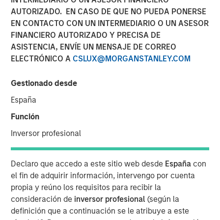
AUTORIZADO. EN CASO DE QUE NO PUEDA PONERSE
EN CONTACTO CON UN INTERMEDIARIO O UN ASESOR
00:00
06:35
FINANCIERO AUTORIZADO Y PRECISA DE
ASISTENCIA, ENVÍE UN MENSAJE DE CORREO
ELECTRÓNICO A
CSLUX@MORGANSTANLEY.COM
The “Big Easy” is the nickname for New Orleans,
Gestionado desde
Louisiana, but in this case refers to
the “big easing”
of both fiscal and monetary policies.
España
Función
Monetary policy easing
is thought to be needed to
support the labor market, and while true, there is
Inversor profesional
another reason lurking – to avoid the risk and
vulnerabilities of a liquidity squeeze.
Declaro que accedo a este sitio web desde
España
con
Fiscal policy easing
may be seen as corporate tax
el fin de adquirir información, intervengo por cuenta
relief and again, while true, what lurks is a foreign
propia y reúno los requisitos para recibir la
policy angle related to tariffs and geopolitical
consideración de
inversor profesional
(según la
influence, i.e., the cost of tariffs needs to be offset
definición que a continuación se le atribuye a este