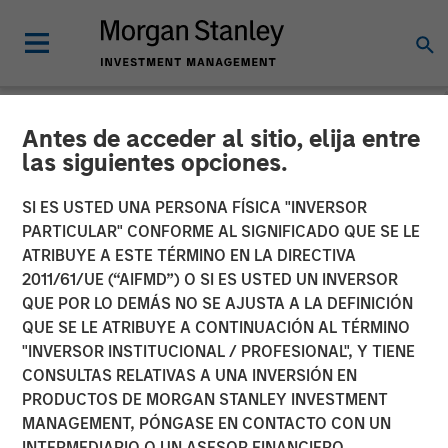
Antes de acceder al sitio, elija entre
CARON'S CORNER
INSIGHTS
las siguientes opciones.
The Big Easy
SI ES USTED UNA PERSONA FÍSICA "INVERSOR
PARTICULAR" CONFORME AL SIGNIFICADO QUE SE LE
ATRIBUYE A ESTE TÉRMINO EN LA DIRECTIVA
22 SEPTIEMBRE 2025
2011/61/UE (“AIFMD”) O SI ES USTED UN INVERSOR
QUE POR LO DEMÁS NO SE AJUSTA A LA DEFINICIÓN
Jim Caron
QUE SE LE ATRIBUYE A CONTINUACIÓN AL TÉRMINO
Chief Investment Officer,
"INVERSOR INSTITUCIONAL / PROFESIONAL", Y TIENE
Portfolio Solutions Group
CONSULTAS RELATIVAS A UNA INVERSIÓN EN
PRODUCTOS DE MORGAN STANLEY INVESTMENT
MANAGEMENT, PÓNGASE EN CONTACTO CON UN
INTERMEDIARIO O UN ASESOR FINANCIERO