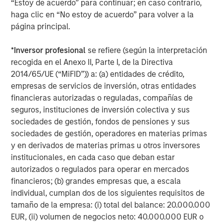
“Estoy de acuerdo” para continuar; en caso contrario,
haga clic en “No estoy de acuerdo” para volver a la
página principal.
*
Inversor profesional
se refiere (según la interpretación
recogida en el Anexo II, Parte I, de la Directiva
2014/65/UE (“MiFID”)) a: (a) entidades de crédito,
empresas de servicios de inversión, otras entidades
ARTÍCULO
T
financieras autorizadas o reguladas, compañías de
seguros, instituciones de inversión colectiva y sus
The MSIM Quantitative Duration
F
sociedades de gestión, fondos de pensiones y sus
Strategy Model: A Factor-Based
C
sociedades de gestión, operadores en materias primas
Approach to Managing Interest Rates
Anton Heese and Matas Vala explore the
H
y en derivados de materias primas u otros inversores
Quantitative Duration Strategy Model, one of the
h
institucionales, en cada caso que deban estar
proprietary tools the team uses to enhance their
c
autorizados o regulados para operar en mercados
investment process, as it helps provide structure
d
financieros; (b) grandes empresas que, a escala
and rigour with identifying and processing
l
individual, cumplan dos de los siguientes requisitos de
relevant and important data.
C
tamaño de la empresa: (i) total del balance: 20.000.000
f
EUR, (ii) volumen de negocios neto: 40.000.000 EUR o