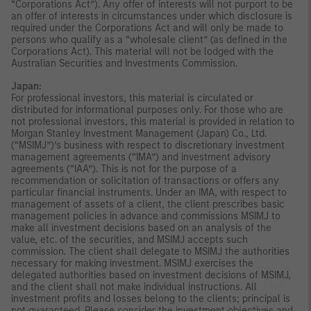
“Corporations Act”). Any offer of interests will not purport to be
an offer of interests in circumstances under which disclosure is
required under the Corporations Act and will only be made to
persons who qualify as a “wholesale client” (as defined in the
Corporations Act). This material will not be lodged with the
Australian Securities and Investments Commission.
Japan:
For professional investors, this material is circulated or
distributed for informational purposes only. For those who are
not professional investors, this material is provided in relation to
Morgan Stanley Investment Management (Japan) Co., Ltd.
(“MSIMJ”)’s business with respect to discretionary investment
management agreements (“IMA”) and investment advisory
agreements (“IAA”). This is not for the purpose of a
recommendation or solicitation of transactions or offers any
particular financial instruments. Under an IMA, with respect to
management of assets of a client, the client prescribes basic
management policies in advance and commissions MSIMJ to
make all investment decisions based on an analysis of the
value, etc. of the securities, and MSIMJ accepts such
commission. The client shall delegate to MSIMJ the authorities
necessary for making investment. MSIMJ exercises the
delegated authorities based on investment decisions of MSIMJ,
and the client shall not make individual instructions. All
investment profits and losses belong to the clients; principal is
not guaranteed. Please consider the investment objectives and