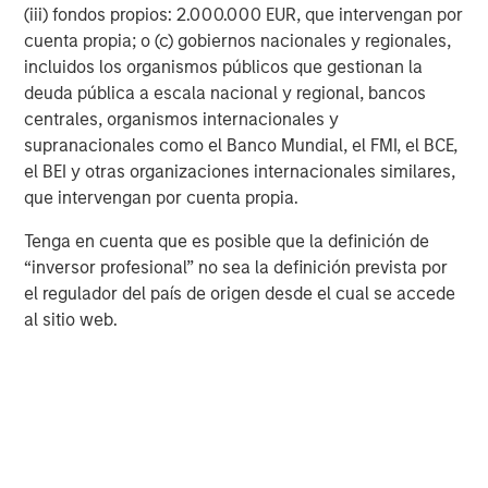
c
05-AGO-2026
0
(iii) fondos propios: 2.000.000 EUR, que intervengan por
cuenta propia; o (c) gobiernos nacionales y regionales,
incluidos los organismos públicos que gestionan la
deuda pública a escala nacional y regional, bancos
centrales, organismos internacionales y
supranacionales como el Banco Mundial, el FMI, el BCE,
el BEI y otras organizaciones internacionales similares,
que intervengan por cuenta propia.
Risk Considerations
Diversification
does not eliminate the risk of loss. There is no
Tenga en cuenta que es posible que la definición de
assurance that the Strategy will achieve its investment
objective. Portfolios are subject to market risk, which is the
“inversor profesional” no sea la definición prevista por
possibility that the market values of securities owned by the
el regulador del país de origen desde el cual se accede
portfolio will decline and that the value of portfolio shares may
al sitio web.
therefore be less than what you paid for them. Market values
can change daily due to economic and other events (e.g. natural
disasters, health crises, terrorism, conflicts and social unrest)
that affect markets, countries, companies or governments. It is
difficult to predict the timing, duration, and potential adverse
effects (e.g. portfolio liquidity) of events. Accordingly, you can
lose money investing in this portfolio. Please be aware that this
strategy may be subject to certain additional risks.
Active
Management:
in pursuing the Portfolio’s investment objective,
the Adviser has considerable leeway in deciding which