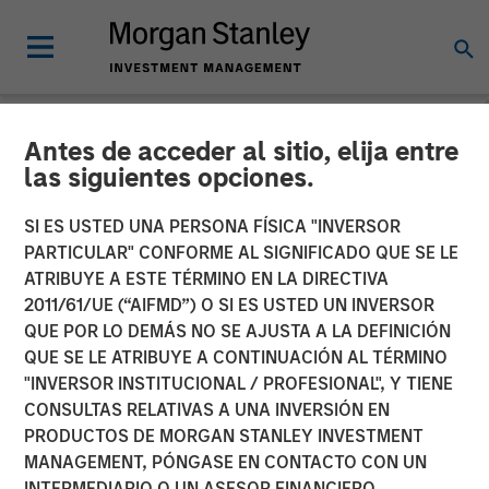
Antes de acceder al sitio, elija entre
CARON'S CORNER
INSIGHTS
las siguientes opciones.
What If the Dog Doesn’t
SI ES USTED UNA PERSONA FÍSICA "INVERSOR
PARTICULAR" CONFORME AL SIGNIFICADO QUE SE LE
Bark? No Stagflation.
ATRIBUYE A ESTE TÉRMINO EN LA DIRECTIVA
2011/61/UE (“AIFMD”) O SI ES USTED UN INVERSOR
QUE POR LO DEMÁS NO SE AJUSTA A LA DEFINICIÓN
18 AGOSTO 2025
QUE SE LE ATRIBUYE A CONTINUACIÓN AL TÉRMINO
"INVERSOR INSTITUCIONAL / PROFESIONAL", Y TIENE
Jim Caron
CONSULTAS RELATIVAS A UNA INVERSIÓN EN
Chief Investment Officer,
PRODUCTOS DE MORGAN STANLEY INVESTMENT
Portfolio Solutions Group
MANAGEMENT, PÓNGASE EN CONTACTO CON UN
INTERMEDIARIO O UN ASESOR FINANCIERO