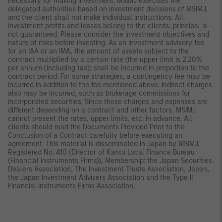
necessary for making investment. MSIMJ exercises the
delegated authorities based on investment decisions of MSIMJ,
and the client shall not make individual instructions. All
investment profits and losses belong to the clients; principal is
not guaranteed. Please consider the investment objectives and
nature of risks before investing. As an investment advisory fee
for an IAA or an IMA, the amount of assets subject to the
contract multiplied by a certain rate (the upper limit is 2.20%
per annum (including tax)) shall be incurred in proportion to the
contract period. For some strategies, a contingency fee may be
incurred in addition to the fee mentioned above. Indirect charges
also may be incurred, such as brokerage commissions for
incorporated securities. Since these charges and expenses are
different depending on a contract and other factors, MSIMJ
cannot present the rates, upper limits, etc. in advance. All
clients should read the Documents Provided Prior to the
Conclusion of a Contract carefully before executing an
agreement. This material is disseminated in Japan by MSIMJ,
Registered No. 410 (Director of Kanto Local Finance Bureau
(Financial Instruments Firms)), Membership: the Japan Securities
Dealers Association, The Investment Trusts Association, Japan,
the Japan Investment Advisers Association and the Type II
Financial Instruments Firms Association.