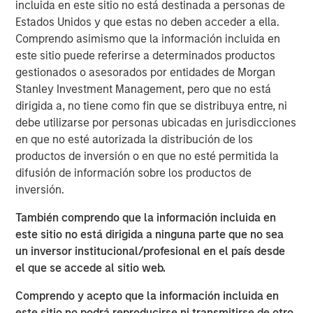
incluida en este sitio no está destinada a personas de
Inflation is acting like a guard dog,
keeping
Estados Unidos y que estas no deben acceder a ella.
unrestrained bullish sentiment at bay. The fear is
Comprendo asimismo que la información incluida en
that tariffs may create higher inflation and slower
este sitio puede referirse a determinados productos
growth, i.e., stagflation.
gestionados o asesorados por entidades de Morgan
Stanley Investment Management, pero que no está
But what if that dog doesn’t bark?
Maybe because
dirigida a, no tiene como fin que se distribuya entre, ni
there is no dog in the first place. This means no
debe utilizarse por personas ubicadas en jurisdicciones
stagflation.
en que no esté autorizada la distribución de los
productos de inversión o en que no esté permitida la
Without stagflation, markets may be under-risked.
difusión de información sobre los productos de
inversión.
Portfolio Solutions Group
The Portfolio Solutions Group is a comprehensive multi-
También comprendo que la información incluida en
asset business, with activity across all asset strategies
este sitio no está dirigida a ninguna parte que no sea
and types (traditional and alternative), through solutions
un inversor institucional/profesional en el país desde
that span fully liquid (public assets), comprehensive
el que se accede al sitio web.
(public and private assets) and fully private portfolios.
Offerings are delivered via a managed portfolio or model,
Comprendo y acepto que la información incluida en
in discretionary or advisory format.
este sitio no podrá reproducirse ni transmitirse de otro