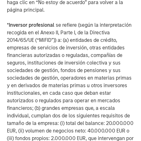
haga clic en “No estoy de acuerdo” para volver a la
página principal.
*
Inversor profesional
se refiere (según la interpretación
recogida en el Anexo II, Parte I, de la Directiva
2014/65/UE (“MiFID”)) a: (a) entidades de crédito,
empresas de servicios de inversión, otras entidades
ARTÍCULO
G
financieras autorizadas o reguladas, compañías de
seguros, instituciones de inversión colectiva y sus
Real Estate Midyear Outlook:
W
sociedades de gestión, fondos de pensiones y sus
Constructive Amid Fluid Backdrop
i
sociedades de gestión, operadores en materias primas
y en derivados de materias primas u otros inversores
The current macroenvironment remains resilient
A
institucionales, en cada caso que deban estar
despite elevated volatility and divergence across
m
autorizados o regulados para operar en mercados
markets. As inflation and energy prices keep
f
financieros; (b) grandes empresas que, a escala
central banks hawkish, real estate continues to
b
individual, cumplan dos de los siguientes requisitos de
offer attractive relative value, supported by a
q
tamaño de la empresa: (i) total del balance: 20.000.000
25% repricing, durable income streams, and
W
EUR, (ii) volumen de negocios neto: 40.000.000 EUR o
constrained supply. In this environment,
T
(iii) fondos propios: 2.000.000 EUR, que intervengan por
diversified portfolios and selective asset-level
of
07-AGO-2026
0