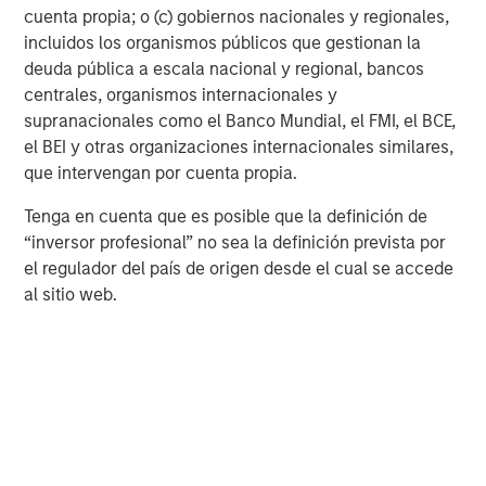
cuenta propia; o (c) gobiernos nacionales y regionales,
investing remain critical.
a
incluidos los organismos públicos que gestionan la
c
deuda pública a escala nacional y regional, bancos
centrales, organismos internacionales y
supranacionales como el Banco Mundial, el FMI, el BCE,
el BEI y otras organizaciones internacionales similares,
que intervengan por cuenta propia.
Risk Considerations
Tenga en cuenta que es posible que la definición de
Diversification
does not eliminate the risk of loss. There is no
“inversor profesional” no sea la definición prevista por
assurance that the Strategy will achieve its investment
el regulador del país de origen desde el cual se accede
objective. Portfolios are subject to market risk, which is the
possibility that the market values of securities owned by the
al sitio web.
portfolio will decline and that the value of portfolio shares may
therefore be less than what you paid for them. Market values
can change daily due to economic and other events (e.g. natural
disasters, health crises, terrorism, conflicts and social unrest)
that affect markets, countries, companies or governments. It is
difficult to predict the timing, duration, and potential adverse
effects (e.g. portfolio liquidity) of events. Accordingly, you can
lose money investing in this portfolio. Please be aware that this
strategy may be subject to certain additional risks.
Active
Management:
in pursuing the Portfolio’s investment objective,