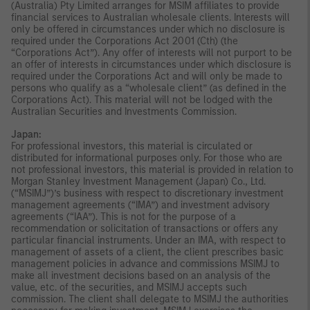
(Australia) Pty Limited arranges for MSIM affiliates to provide
financial services to Australian wholesale clients. Interests will
only be offered in circumstances under which no disclosure is
required under the Corporations Act 2001 (Cth) (the
“Corporations Act”). Any offer of interests will not purport to be
an offer of interests in circumstances under which disclosure is
required under the Corporations Act and will only be made to
persons who qualify as a “wholesale client” (as defined in the
Corporations Act). This material will not be lodged with the
Australian Securities and Investments Commission.
Japan:
For professional investors, this material is circulated or
distributed for informational purposes only. For those who are
not professional investors, this material is provided in relation to
Morgan Stanley Investment Management (Japan) Co., Ltd.
(“MSIMJ”)’s business with respect to discretionary investment
management agreements (“IMA”) and investment advisory
agreements (“IAA”). This is not for the purpose of a
recommendation or solicitation of transactions or offers any
particular financial instruments. Under an IMA, with respect to
management of assets of a client, the client prescribes basic
management policies in advance and commissions MSIMJ to
make all investment decisions based on an analysis of the
value, etc. of the securities, and MSIMJ accepts such
commission. The client shall delegate to MSIMJ the authorities