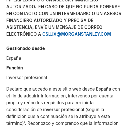
AUTORIZADO. EN CASO DE QUE NO PUEDA PONERSE
EN CONTACTO CON UN INTERMEDIARIO O UN ASESOR
FINANCIERO AUTORIZADO Y PRECISA DE
00:00
06:58
ASISTENCIA, ENVÍE UN MENSAJE DE CORREO
ELECTRÓNICO A
CSLUX@MORGANSTANLEY.COM
Gestionado desde
Tariffs, tariffs everywhere
, yet
no material rise in
España
inflation.
Función
The relevance is twofold
:
Inversor profesional
3Q25 is when inflation will most easily be in
evidence because year-over-year
Declaro que accedo a este sitio web desde
España
con
comparables are easiest to beat.
el fin de adquirir información, intervengo por cuenta
propia y reúno los requisitos para recibir la
So if inflation doesn’t rise now, then
with each
consideración de
inversor profesional
(según la
passing day the risk/concerns of inflation
definición que a continuación se le atribuye a este
start to fade.
This lowers risk premia and
término)
*
. Reconozco y comprendo que la información
supports markets.