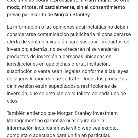
modo, ni total ni parcialmente, sin el consentimiento
previo por escrito de Morgan Stanley.
ARTÍCULOS RELACIONADOS
La información o las opiniones aquí incluidas no deben
CARON’S CORNER
considerarse comunicación publicitaria ni considerarse
There’s a New Sheriff in Town: Culture
oferta de venta o invitación para suscribir productos de
Change at the Fed
inversión; además, no se ofrecerán ni se venderán
productos de inversión a personas ubicadas en
jurisdicciones en que dichas oferta, invitación,
CARON’S CORNER
suscripción o venta sean ilegales conforme a las leyes
de la jurisdicción de que se trate. Todos los productos
The Blurred Lines Between Growth and Value
de inversión están supeditados a restricciones de
Create an Investment Opportunity
inversión, que se detallan en el folleto de cada uno de
ellos.
CARON’S CORNER
También entiendo que Morgan Stanley Investment
Adapting to a Structurally Higher Nominal
Management no garantiza ni asegura que la
World
información incluida en este sitio web sea exacta,
completa o adecuada para un fin en particular.