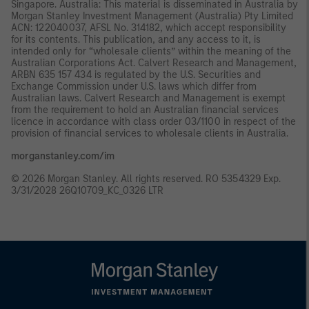
Singapore. Australia: This material is disseminated in Australia by
Morgan Stanley Investment Management (Australia) Pty Limited
ACN: 122040037, AFSL No. 314182, which accept responsibility
for its contents. This publication, and any access to it, is
intended only for “wholesale clients” within the meaning of the
Australian Corporations Act. Calvert Research and Management,
ARBN 635 157 434 is regulated by the U.S. Securities and
Exchange Commission under U.S. laws which differ from
Australian laws. Calvert Research and Management is exempt
from the requirement to hold an Australian financial services
licence in accordance with class order 03/1100 in respect of the
provision of financial services to wholesale clients in Australia.
morganstanley.com/im
© 2026 Morgan Stanley. All rights reserved. RO 5354329 Exp.
3/31/2028 26Q10709_KC_0326 LTR