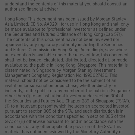
understand the contents of this material you should consult an
authorised financial adviser
Hong Kong: This document has been issued by Morgan Stanley
Asia Limited, CE No. AAD291, for use in Hong Kong and shall only
be made available to “professional investors” as defined under
the Securities and Futures Ordinance of Hong Kong (Cap 571).
The contents of this document have not been reviewed nor
approved by any regulatory authority including the Securities
and Futures Commission in Hong Kong. Accordingly, save where
an exemption is available under the relevant law, this document
shall not be issued, circulated, distributed, directed at, or made
available to, the public in Hong Kong. Singapore: This material is
disseminated in Singapore by Morgan Stanley Investment
Management Company, Registration No. 199002743C. This
material should not be considered to be the subject of an
invitation for subscription or purchase, whether directly or
indirectly, to the public or any member of the public in Singapore
other than (i) to an institutional investor under section 304 of
the Securities and Futures Act, Chapter 289 of Singapore (“SFA”),
(ii) to a “relevant person” (which includes an accredited investor)
pursuant to section 305 of the SFA, and such distribution is in
accordance with the conditions specified in section 305 of the
SFA; or (iii) otherwise pursuant to, and in accordance with the
conditions of, any other applicable provision of the SFA. This
material has not been reviewed by the Monetary Authority of