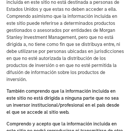
incluida en este sitio no está destinada a personas de
Key Takeaways:
Estados Unidos y que estas no deben acceder a ella.
Comprendo asimismo que la información incluida en
After the post‑COVID surge in deliveries, new
este sitio puede referirse a determinados productos
construction has fallen, thinning the medium‑term
gestionados o asesorados por entidades de Morgan
pipeline and setting the stage for improving
Stanley Investment Management, pero que no está
fundamentals as excess supply is absorbed.
dirigida a, no tiene como fin que se distribuya entre, ni
debe utilizarse por personas ubicadas en jurisdicciones
Elevated home prices and higher mortgage rates
en que no esté autorizada la distribución de los
have widened the rent‑versus‑own cost gap,
productos de inversión o en que no esté permitida la
extending renter tenure and supporting resilient
difusión de información sobre los productos de
demand.
inversión.
También comprendo que la información incluida en
Valuations have adjusted and now sit below
este sitio no está dirigida a ninguna parte que no sea
replacement cost in many markets, offering an
un inversor institucional/profesional en el país desde
attractive entry point
el que se accede al sitio web.
Comprendo y acepto que la información incluida en
este sitio no podrá reproducirse ni transmitirse de otro