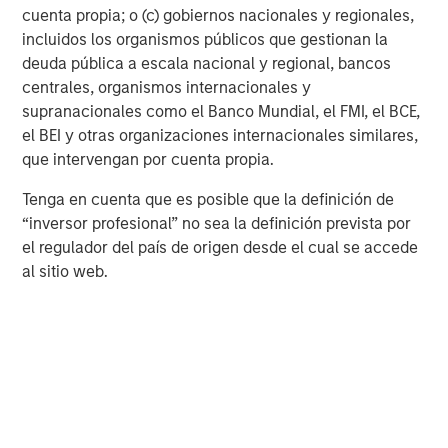
cuenta propia; o (c) gobiernos nacionales y regionales,
structural affordability constraints in the for sale housing
incluidos los organismos públicos que gestionan la
market. Elevated home prices, higher mortgage rates,
deuda pública a escala nacional y regional, bancos
and limited existing home inventory have materially
centrales, organismos internacionales y
widened the cost differential between owning and
supranacionales como el Banco Mundial, el FMI, el BCE,
renting. This has extended renter tenure, supported
el BEI y otras organizaciones internacionales similares,
renewal rates, and reduced elasticity of demand even
que intervengan por cuenta propia.
amid slower job growth. Challenged for-sale affordability
1
is expected to create 2.5 million
new renter households
Tenga en cuenta que es posible que la definición de
from 2025 to 2028 as the home ownership rate declines
“inversor profesional” no sea la definición prevista por
from 65.6% to 64.7%.
el regulador del país de origen desde el cual se accede
al sitio web.
Demographic trends further reinforce this dynamic. Large
renter cohorts continue to move through prime renting
years, while older households increasingly opt for rental
housing due to mobility, lifestyle, and capital preservation
considerations. The result is a demand base that is broad,
sticky, and less cyclical than in past cycles.