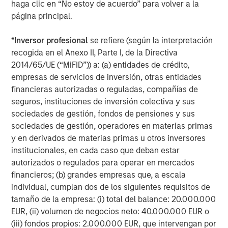
haga clic en “No estoy de acuerdo” para volver a la
página principal.
*
Inversor profesional
se refiere (según la interpretación
recogida en el Anexo II, Parte I, de la Directiva
2014/65/UE (“MiFID”)) a: (a) entidades de crédito,
empresas de servicios de inversión, otras entidades
financieras autorizadas o reguladas, compañías de
seguros, instituciones de inversión colectiva y sus
sociedades de gestión, fondos de pensiones y sus
sociedades de gestión, operadores en materias primas
Source: Costar, MSREI Strategy, as of December 2025
y en derivados de materias primas u otros inversores
institucionales, en cada caso que deban estar
autorizados o regulados para operar en mercados
Durable Demand Drivers Supported by For-Sale
financieros; (b) grandes empresas que, a escala
Affordability Challenges
individual, cumplan dos de los siguientes requisitos de
Historically, multifamily demand has been correlated with
tamaño de la empresa: (i) total del balance: 20.000.000
cyclical growth in household income, which is expected
EUR, (ii) volumen de negocios neto: 40.000.000 EUR o
to remain robust and above 4% over the next five years.
(iii) fondos propios: 2.000.000 EUR, que intervengan por
Additionally, demand is increasingly anchored by