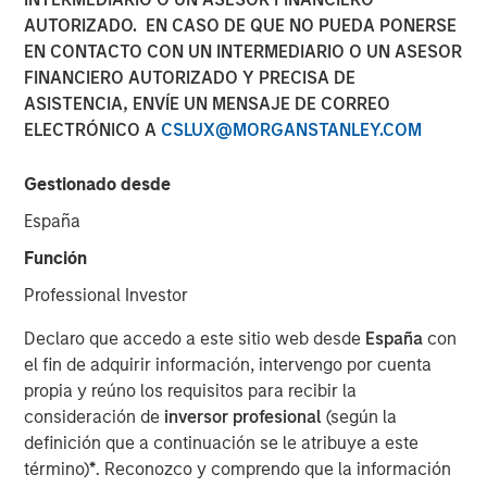
Structural Demand
AUTORIZADO. EN CASO DE QUE NO PUEDA PONERSE
EN CONTACTO CON UN INTERMEDIARIO O UN ASESOR
Support
FINANCIERO AUTORIZADO Y PRECISA DE
ASISTENCIA, ENVÍE UN MENSAJE DE CORREO
ELECTRÓNICO A
CSLUX@MORGANSTANLEY.COM
13 ABRIL 2026
Gestionado desde
España
The Author
Función
Tony Charles
Professional Investor
Managing Director
Declaro que accedo a este sitio web desde
España
con
el fin de adquirir información, intervengo por cuenta
propia y reúno los requisitos para recibir la
consideración de
inversor profesional
(según la
definición que a continuación se le atribuye a este
término)
*
. Reconozco y comprendo que la información