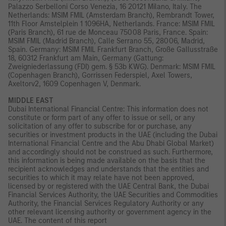
Palazzo Serbelloni Corso Venezia, 16 20121 Milano, Italy. The
Netherlands: MSIM FMIL (Amsterdam Branch), Rembrandt Tower,
11th Floor Amstelplein 1 1096HA, Netherlands. France: MSIM FMIL
(Paris Branch), 61 rue de Monceau 75008 Paris, France. Spain:
MSIM FMIL (Madrid Branch), Calle Serrano 55, 28006, Madrid,
Spain. Germany: MSIM FMIL Frankfurt Branch, Große Gallusstraße
18, 60312 Frankfurt am Main, Germany (Gattung:
Zweigniederlassung (FDI) gem. § 53b KWG). Denmark: MSIM FMIL
(Copenhagen Branch), Gorrissen Federspiel, Axel Towers,
Axeltorv2, 1609 Copenhagen V, Denmark.
MIDDLE EAST
Dubai International Financial Centre: This information does not
constitute or form part of any offer to issue or sell, or any
solicitation of any offer to subscribe for or purchase, any
securities or investment products in the UAE (including the Dubai
International Financial Centre and the Abu Dhabi Global Market)
and accordingly should not be construed as such. Furthermore,
this information is being made available on the basis that the
recipient acknowledges and understands that the entities and
securities to which it may relate have not been approved,
licensed by or registered with the UAE Central Bank, the Dubai
Financial Services Authority, the UAE Securities and Commodities
Authority, the Financial Services Regulatory Authority or any
other relevant licensing authority or government agency in the
UAE. The content of this report