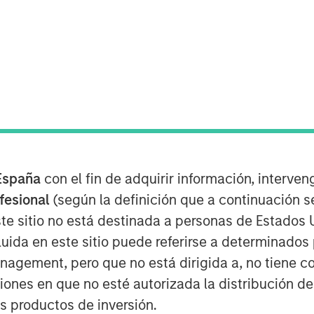
mics
d prospects for peace, oil prices
ucture is rebuilt and reserves are
España
con el fin de adquirir información, interven
fuel costs may pressure industrial
ofesional
(según la definición que a continuación se
ul trucking. Over the medium to
te sitio no está destinada a personas de Estados 
liency, defense spending, and
uida en este sitio puede referirse a determinado
support incremental industrial
gement, pero que no está dirigida a, no tiene com
ciones en que no esté autorizada la distribución de
os productos de inversión.
supply chain resiliency leading to