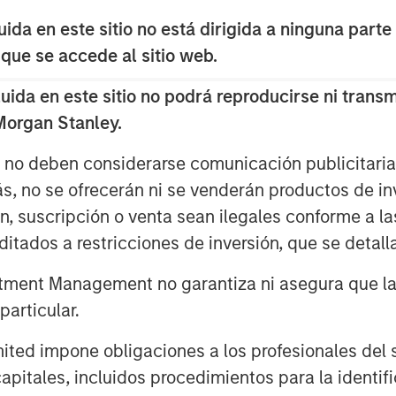
ification, inventory management
da en este sitio no está dirigida a ninguna parte
, rents have risen significantly
 que se accede al sitio web.
sitive. This favored cost mitigation
da en este sitio no podrá reproducirse ni transmi
lti‑directional distribution hubs,
 Morgan Stanley.
roughput bulk facilities. Elevated
hese trends, with higher drayage
s no deben considerarse comunicación publicitaria 
ng containers short distances
ás, no se ofrecerán ni se venderán productos de i
ution facilities—disproportionately
ón, suscripción o venta sean ilegales conforme a la
ion centers.
itados a restricciones de inversión, que se detalla
dependent on shipments from
ment Management no garantiza ni asegura que la i
isproportionately impacted by the
articular.
r the past year, with further
d impone obligaciones a los profesionales del se
low through. Put simply, tenants
pitales, incluidos procedimientos para la identifi
cent years as the freight market was