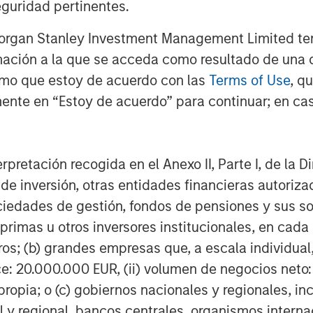
guridad pertinentes.
 costs may shift demand back
orter drive times and meaningfully
Morgan Stanley Investment Management Limited te
ve cost competitiveness. Together,
mación a la que se acceda como resultado de una de
 on well‑located, infill industrial
rmo que estoy de acuerdo con las
Terms of Use
, q
 discipline as higher construction
ente en “Estoy de acuerdo” para continuar; en cas
pply.
erpretación recogida en el Anexo II, Parte I, de la D
 de inversión, otras entidades financieras autoriz
sociedades de gestión, fondos de pensiones y sus 
primas u otros inversores institucionales, en cad
os; (b) grandes empresas que, a escala individual,
ce: 20.000.000 EUR, (ii) volumen de negocios neto:
ropia; o (c) gobiernos nacionales y regionales, in
l y regional, bancos centrales, organismos inter