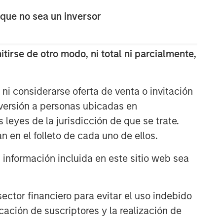
themes across all phases of the real
 que no sea un inversor
estate cycle.
ARTÍCULOS RELACIONADOS
tirse de otro modo, ni total ni parcialmente,
ALTS IN FOCUS
Real Estate 2026 Midyear
ni considerarse oferta de venta o invitación
Outlook
nversión a personas ubicadas en
s leyes de la jurisdicción de que se trate.
ARTÍCULO
n en el folleto de cada uno de ellos.
Private Real Estate Credit: A
nformación incluida en este sitio web sea
Flight to Quality in Today's
Risk Environment
ctor financiero para evitar el uso indebido
ALTS IN FOCUS
cación de suscriptores y la realización de
Real Estate Outlook with