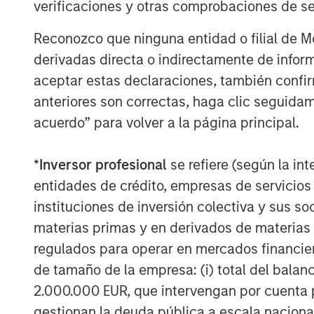
verificaciones y otras comprobaciones de se
at its nadir. The increase in drayage
toward Southern California, where sh
Reconozco que ninguna entidad o filial de 
lower rents since 2022 improve relati
derivadas directa o indirectamente de infor
these dynamics underscore the premium
aceptar estas declaraciones, también confi
assets and reinforce replacement‑cost
anteriores son correctas, haga clic seguidam
and operating costs constrain new su
acuerdo” para volver a la página principal.
*
Inversor profesional
se refiere (según la int
entidades de crédito, empresas de servicios
instituciones de inversión colectiva y sus 
materias primas y en derivados de materias 
regulados para operar en mercados financier
de tamaño de la empresa: (i) total del balan
2.000.000 EUR, que intervengan por cuenta p
gestionan la deuda pública a escala naciona