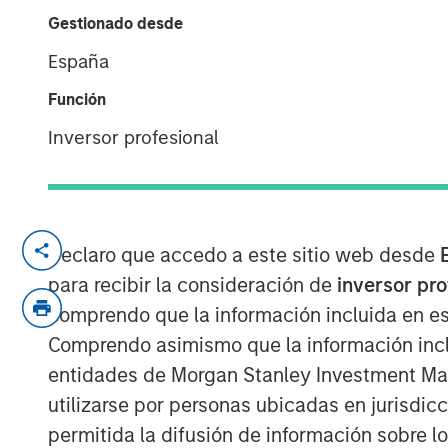
Demand Dyna
Gestionado desde
España
23 ABRIL 2026
Función
Inversor profesional
Despite improving recent ceasefire an
are likely to stay elevated as infrastr
Declaro que accedo a este sitio web desde
replenished. In the near term, higher 
para recibir la consideración de
inversor pr
demand in markets reliant on long‑ha
comprendo que la información incluida en es
long term, however, supply‑chain resi
Comprendo asimismo que la información incl
AI‑driven e‑commerce growth should 
entidades de Morgan Stanley Investment Mana
demand.
utilizarse por personas ubicadas en jurisdic
permitida la difusión de información sobre l
Since Covid, tenants have prioritized 