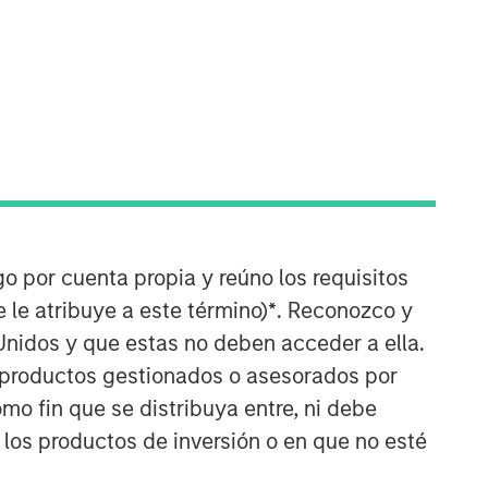
Morgan Stanley Real Estate
Investing
go por cuenta propia y reúno los requisitos
 le atribuye a este término)
*
. Reconozco y
Morgan Stanley Real Estate Investing
Unidos y que estas no deben acceder a ella.
(MSREI) manages global value-add /
s productos gestionados o asesorados por
opportunistic and regional core / core-
plus real estate investment strategies.
o fin que se distribuya entre, ni debe
The team's experience encompasses a
 los productos de inversión o en que no esté
broad array of asset classes,
geographic regions and investment