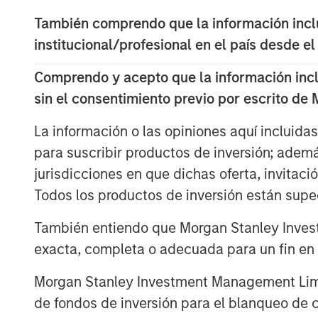
higher spending on reshoring, divers
También comprendo que la información inclui
and automation. On top of these costs
institucional/profesional en el país desde el
and tenants are now far more cost sen
Comprendo y acepto que la información inclui
strategies in recent years, such as mu
sin el consentimiento previo por escrito de
and consolidation into modern high‑th
energy costs are likely to reinforce t
La información o las opiniones aquí incluida
costs —the expense of moving shippi
para suscribir productos de inversión; adem
between ports, rail yards, and distrib
jurisdicciones en que dichas oferta, invitaci
benefiting infill markets near populat
Todos los productos de inversión están suped
By way of example, Phoenix—highly 
También entiendo que Morgan Stanley Invest
Southern California ports—has been d
exacta, completa o adecuada para un fin en p
30% rise in national drayage costs ove
Morgan Stanley Investment Management Limite
pressure likely as higher fuel costs f
de fondos de inversión para el blanqueo de ca
chose low-cost rental locations in re