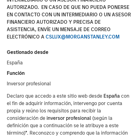
Private Credit
AUTORIZADO. EN CASO DE QUE NO PUEDA PONERSE
EN CONTACTO CON UN INTERMEDIARIO O UN ASESOR
FINANCIERO AUTORIZADO Y PRECISA DE
01 ABRIL 2026
ASISTENCIA, ENVÍE UN MENSAJE DE CORREO
ELECTRÓNICO A
CSLUX@MORGANSTANLEY.COM
Gestionado desde
The software sector has undergone a dramatic reset—
España
erasing nearly $2 trillion in public equity value—as
Función
investors grapple with the long-term implications of
generative AI. But is this a true disruption story, or a
Inversor profesional
misreading of where value will ultimately accrue?
Declaro que accedo a este sitio web desde
España
con
This paper dissects the four core elements behind the AI
el fin de adquirir información, intervengo por cuenta
software disruption thesis, while offering insights into AI-
propia y reúno los requisitos para recibir la
specific safeguards that underwriters can apply to
consideración de
inversor profesional
(según la
mitigate risk. While certain AI disruption risks are valid in
definición que a continuación se le atribuye a este
a narrow context, many are overstated, in our view,
término)
*
. Reconozco y comprendo que la información