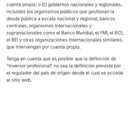
A
cuenta propia; o (c) gobiernos nacionales y regionales,
The current macroenvironment remains resilient
A
incluidos los organismos públicos que gestionan la
despite elevated volatility and divergence across
Q
deuda pública a escala nacional y regional, bancos
markets. As inflation and energy prices keep
p
centrales, organismos internacionales y
central banks hawkish, real estate continues to
i
supranacionales como el Banco Mundial, el FMI, el BCE,
offer attractive relative value, supported by a
a
el BEI y otras organizaciones internacionales similares,
25% repricing, durable income streams, and
r
que intervengan por cuenta propia.
constrained supply. In this environment,
diversified portfolios and selective asset-level
07-AGO-2026
0
Tenga en cuenta que es posible que la definición de
investing remain critical.
“inversor profesional” no sea la definición prevista por
el regulador del país de origen desde el cual se accede
al sitio web.
Risk Considerations
Alternative investments are speculative, involve a high degree