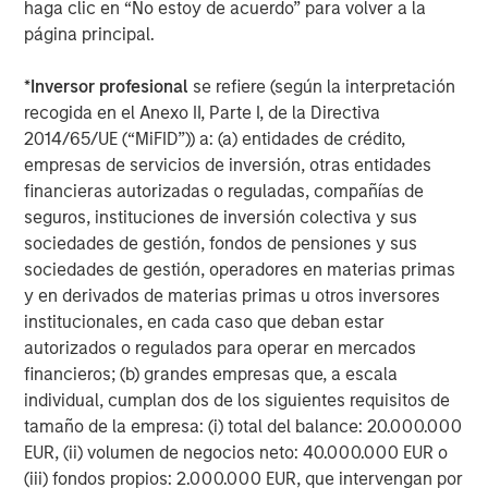
haga clic en “No estoy de acuerdo” para volver a la
página principal.
*
Inversor profesional
se refiere (según la interpretación
Featured Insights
recogida en el Anexo II, Parte I, de la Directiva
2014/65/UE (“MiFID”)) a: (a) entidades de crédito,
empresas de servicios de inversión, otras entidades
financieras autorizadas o reguladas, compañías de
seguros, instituciones de inversión colectiva y sus
sociedades de gestión, fondos de pensiones y sus
sociedades de gestión, operadores en materias primas
y en derivados de materias primas u otros inversores
institucionales, en cada caso que deban estar
autorizados o regulados para operar en mercados
financieros; (b) grandes empresas que, a escala
individual, cumplan dos de los siguientes requisitos de
ARTÍCULO
A
tamaño de la empresa: (i) total del balance: 20.000.000
Real Estate Midyear Outlook:
T
EUR, (ii) volumen de negocios neto: 40.000.000 EUR o
Constructive Amid Fluid Backdrop
St
(iii) fondos propios: 2.000.000 EUR, que intervengan por