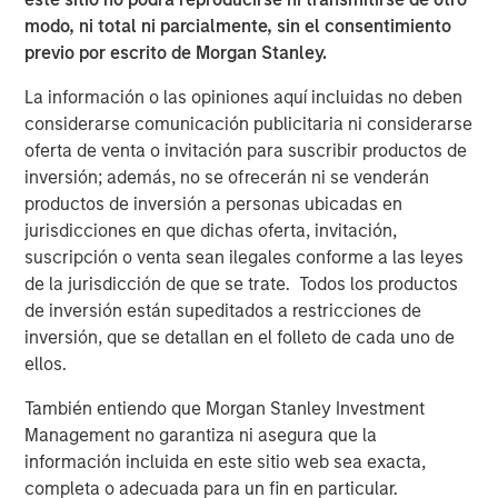
modo, ni total ni parcialmente, sin el consentimiento
previo por escrito de Morgan Stanley.
La información o las opiniones aquí incluidas no deben
considerarse comunicación publicitaria ni considerarse
oferta de venta o invitación para suscribir productos de
inversión; además, no se ofrecerán ni se venderán
productos de inversión a personas ubicadas en
jurisdicciones en que dichas oferta, invitación,
suscripción o venta sean ilegales conforme a las leyes
de la jurisdicción de que se trate. Todos los productos
Download Full Report
de inversión están supeditados a restricciones de
inversión, que se detallan en el folleto de cada uno de
ellos.
North America Private Credit
También entiendo que Morgan Stanley Investment
Integrated private credit platform across Direct Lending
Management no garantiza ni asegura que la
and Opportunistic Credit strategies. Our experienced
información incluida en este sitio web sea exacta,
team provides flexible, patient, long-term capital to
completa o adecuada para un fin en particular.
leading owner-operated and private equity-backed