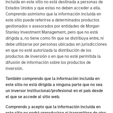
particularly for mission-critical, enterprise-grade
incluida en este sitio no está destinada a personas de
software systems where durability, compliance,
Estados Unidos y que estas no deben acceder a ella.
proprietary data and integration depth remain paramount.
Comprendo asimismo que la información incluida en
este sitio puede referirse a determinados productos
Rather than signaling decline, AI may act as a net-
gestionados o asesorados por entidades de Morgan
positive tailwind for well-positioned software incumbents
Stanley Investment Management, pero que no está
—expanding the total addressable market (TAM),
dirigida a, no tiene como fin que se distribuya entre, ni
enhancing product stickiness, and unlocking new
debe utilizarse por personas ubicadas en jurisdicciones
pathways to monetization. Meanwhile, outside of
en que no esté autorizada la distribución de los
sentiment driven indicators, credit and equity
productos de inversión o en que no esté permitida la
fundamentals have emerged from the latest quarter on a
difusión de información sobre los productos de
solid footing.
inversión.
También comprendo que la información incluida en
Agentic AI can be a TAM Expander for
este sitio no está dirigida a ninguna parte que no sea
Software
un inversor institucional/profesional en el país desde
el que se accede al sitio web.
Comprendo y acepto que la información incluida en
este sitio no podrá reproducirse ni transmitirse de otro