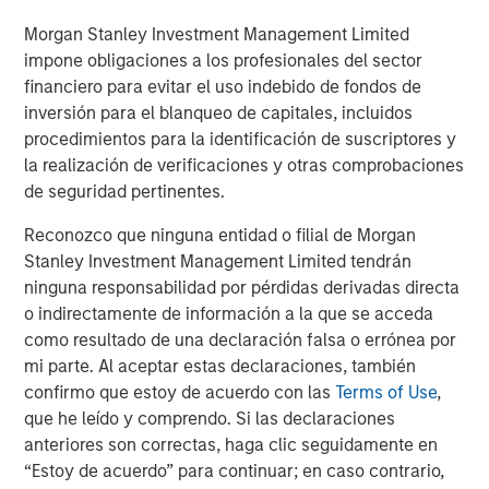
businesses.
Morgan Stanley Investment Management Limited
impone obligaciones a los profesionales del sector
ARTÍCULOS RELACIONADOS
financiero para evitar el uso indebido de fondos de
inversión para el blanqueo de capitales, incluidos
ARTÍCULO
procedimientos para la identificación de suscriptores y
Private Credit Market Monitor - Q2 2026
la realización de verificaciones y otras comprobaciones
de seguridad pertinentes.
Reconozco que ninguna entidad o filial de Morgan
ALTS IN FOCUS
Stanley Investment Management Limited tendrán
Private Credit 2026 Midyear Outlook
ninguna responsabilidad por pérdidas derivadas directa
o indirectamente de información a la que se acceda
como resultado de una declaración falsa o errónea por
ARTÍCULO
mi parte. Al aceptar estas declaraciones, también
Opportunistic Credit: Flexible Capital for an
confirmo que estoy de acuerdo con las
Terms of Use
,
Evolving Market
que he leído y comprendo. Si las declaraciones
anteriores son correctas, haga clic seguidamente en
“Estoy de acuerdo” para continuar; en caso contrario,