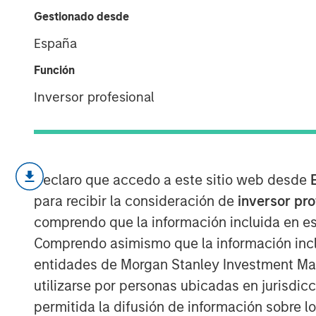
Machine Learn
Gestionado desde
España
30 ABRIL 2017
Función
Inversor profesional
Machine learning is a way to train compu
from data sets and apply those insights t
Declaro que accedo a este sitio web desde
to revolutionize many fields, such as med
para recibir la consideración de
inversor pr
human discretion and error from the proce
comprendo que la información incluida en es
technology have been around since the 19
Comprendo asimismo que la información incl
collected data, combined with an increa
entidades de Morgan Stanley Investment Mana
the abilities of this disruptive technology.
utilizarse por personas ubicadas en jurisdic
Machine learning describes a process by
permitida la difusión de información sobre l
sets of curated data to a computer in orde