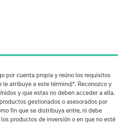
Counterpoint Global
go por cuenta propia y reúno los requisitos
Counterpoint Global’s culture fosters
 le atribuye a este término)
*
. Reconozco y
collaboration, creativity, continued
Unidos y que estas no deben acceder a ella.
development and differentiated
thinking.
s productos gestionados o asesorados por
o fin que se distribuya entre, ni debe
ARTÍCULOS RELACIONADOS
 los productos de inversión o en que no esté
CONSILIENT OBSERVER