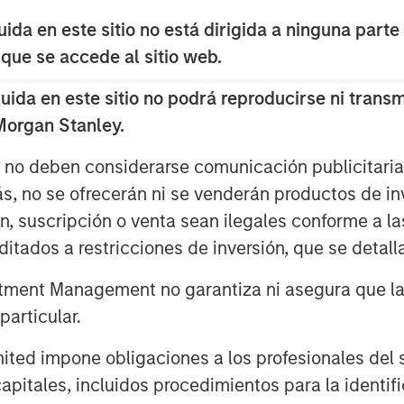
scovering complex patterns and
da en este sitio no está dirigida a ninguna parte
uts in the dataset on which it has
 que se accede al sitio web.
ed by the computer are then applied to
 useful predictions based on that new
da en este sitio no podrá reproducirse ni transmi
 Morgan Stanley.
orm of artificial intelligence has the
s no deben considerarse comunicación publicitaria 
te efficiencies in existing ones.
ás, no se ofrecerán ni se venderán productos de i
ón, suscripción o venta sean ilegales conforme a la
itados a restricciones de inversión, que se detalla
ment Management no garantiza ni asegura que la i
articular.
d impone obligaciones a los profesionales del se
pitales, incluidos procedimientos para la identifi