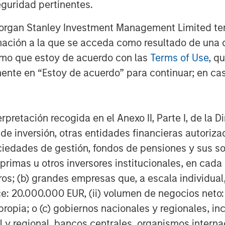
guridad pertinentes.
Featured Insights
Morgan Stanley Investment Management Limited te
mación a la que se acceda como resultado de una de
rmo que estoy de acuerdo con las
Terms of Use
, q
ente en “Estoy de acuerdo” para continuar; en cas
erpretación recogida en el Anexo II, Parte I, de la D
OM THE EMERGING
CONSILIENT OBSERVER
AR
 de inversión, otras entidades financieras autoriz
sociedades de gestión, fondos de pensiones y sus 
The Wisdom of
Pr
lectric
primas u otros inversores institucionales, en cad
Crowds in Markets:
Ma
es to
os; (b) grandes empresas que, a escala individual,
Crowd Behavior in
2
We review the wisdom of
Tim
ids: China’s
ce: 20.000.000 EUR, (ii) volumen de negocios neto:
Prediction, Betting,
robots sit at the
crowds in the context of
cre
anufacturing
ropia; o (c) gobiernos nacionales y regionales, in
and Stock Markets
on of hardware, AI,
prediction markets, sports
the
ring, real-world
l y regional, bancos centrales, organismos inter
betting markets, parimutuel
de