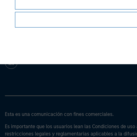
article’s
important disclosures, refer to the
Morgan Stan
Morgan Stan
Esta es una comunicación con fines comerciales.
Es importante que los usuarios lean las Condiciones de uso 
restricciones legales y reglamentarias aplicables a la difusi