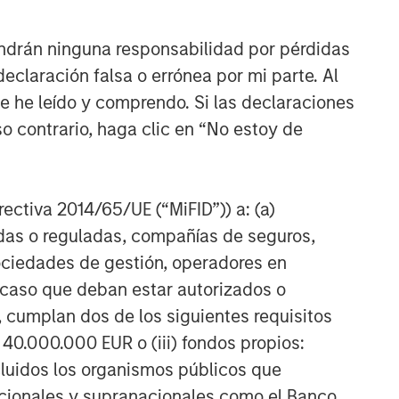
ndrán ninguna responsabilidad por pérdidas
claración falsa o errónea por mi parte. Al
ue he leído y comprendo. Si las declaraciones
o contrario, haga clic en “No estoy de
irectiva 2014/65/UE (“MiFID”)) a: (a)
TÍCULO
adas o reguladas, compañías de seguros,
sociedades de gestión, operadores en
ivate Credit
a caso que deban estar autorizados o
rket Monitor - Q2
 cumplan dos de los siguientes requisitos
026
ely insights on the private
 40.000.000 EUR o (iii) fondos propios:
dit landscape, exploring
cluidos los organismos públicos que
 trends, market
nacionales y supranacionales como el Banco
velopments, and