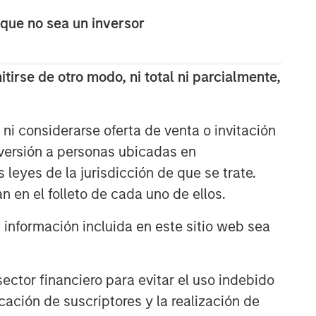
The Wisdom of Crowds in
 que no sea un inversor
Markets: Crowd Behavior in
Prediction, Betting, and Stock
Markets
tirse de otro modo, ni total ni parcialmente,
ARTÍCULO
AI in Active Fund Management:
The State of Adoption in 2026
ni considerarse oferta de venta o invitación
nversión a personas ubicadas en
s leyes de la jurisdicción de que se trate.
CONSILIENT OBSERVER
n en el folleto de cada uno de ellos.
Opportunities and
Expectations: The Present
nformación incluida en este sitio web sea
Value of Growth Opportunities
in Valuation
ctor financiero para evitar el uso indebido
cación de suscriptores y la realización de