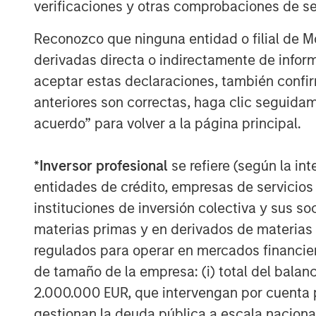
verificaciones y otras comprobaciones de se
Reconozco que ninguna entidad o filial de 
derivadas directa o indirectamente de infor
aceptar estas declaraciones, también confi
anteriores son correctas, haga clic seguidam
acuerdo” para volver a la página principal.
*
Inversor profesional
se refiere (según la int
ARTÍCULO
TALES FR
entidades de crédito, empresas de servicios
WORLD
instituciones de inversión colectiva y sus 
The MSIM
From E
materias primas y en derivados de materias 
Quantitative
Vehicl
regulados para operar en mercados financier
Duration Strategy
Anton Heese and Matas Vala
Humano
de tamaño de la empresa: (i) total del balan
Model: A Factor-
Humanoid 
explore the Quantitative
Next M
2.000.000 EUR, que intervengan por cuenta p
Based Approach to
intersecti
Duration Strategy Model, one
Leap
manufactu
gestionan la deuda pública a escala naciona
Managing Interest
of the proprietary tools the