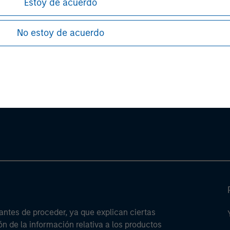
 PDF
Estoy de acuerdo
.
No estoy de acuerdo
ley
ley Careers
antes de proceder, ya que explican ciertas
ón de la información relativa a los productos