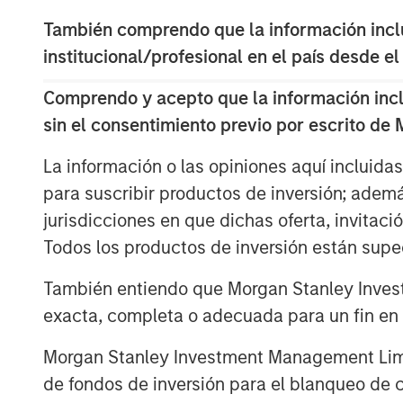
situations. The computer “learns” by di
También comprendo que la información inclui
relationships between the inputs and outp
institucional/profesional en el país desde el
been trained. The relationships discover
new data, allowing the computer to make
Comprendo y acepto que la información inclui
data.
sin el consentimiento previo por escrito de
The opportunities here are immense—this f
La información o las opiniones aquí incluida
potential to breed new industries and crea
para suscribir productos de inversión; adem
jurisdicciones en que dichas oferta, invitaci
Descargar PDF
Todos los productos de inversión están suped
También entiendo que Morgan Stanley Invest
exacta, completa o adecuada para un fin en p
Morgan Stanley Investment Management Limite
de fondos de inversión para el blanqueo de ca