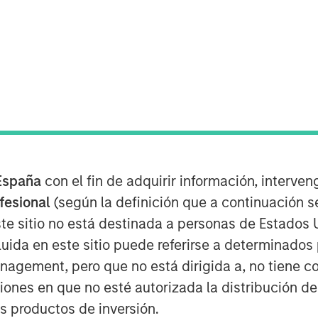
ing
ter systems to generate useful insights
o new situations. This has the potential
España
con el fin de adquirir información, interven
ical diagnoses and driving, by excising
ofesional
(según la definición que a continuación se
ss. Although iterations of this
te sitio no está destinada a personas de Estados 
50s, in recent years the explosion of
uida en este sitio puede referirse a determinado
se in computing power, has increased
gement, pero que no está dirigida a, no tiene com
ciones en que no esté autorizada la distribución de
 which computer scientists feed large
os productos de inversión.
r to train it to deal with new