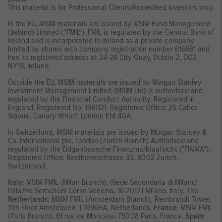
This material is for Professional Clients/Accredited Investors only.
In the EU, MSIM materials are issued by MSIM Fund Management
(Ireland) Limited (“FMIL”). FMIL is regulated by the Central Bank of
Ireland and is incorporated in Ireland as a private company
limited by shares with company registration number 616661 and
has its registered address at 24-26 City Quay, Dublin 2, DO2
NY19, Ireland.
Outside the EU, MSIM materials are issued by Morgan Stanley
Investment Management Limited (MSIM Ltd) is authorised and
regulated by the Financial Conduct Authority. Registered in
England. Registered No. 1981121. Registered Ofﬁce: 25 Cabot
Square, Canary Wharf, London E14 4QA.
In Switzerland, MSIM materials are issued by Morgan Stanley &
Co. International plc, London (Zurich Branch) Authorised and
regulated by the Eidgenössische Finanzmarktaufsicht ("FINMA").
Registered Office: Beethovenstrasse 33, 8002 Zurich,
Switzerland.
Italy:
MSIM FMIL (Milan Branch), (Sede Secondaria di Milano)
Palazzo Serbelloni Corso Venezia, 16 20121 Milano, Italy. The
Netherlands:
MSIM FMIL (Amsterdam Branch), Rembrandt Tower,
11th Floor Amstelplein 1 1096HA, Netherlands.
France:
MSIM FMIL
(Paris Branch), 61 rue de Monceau 75008 Paris, France.
Spain: