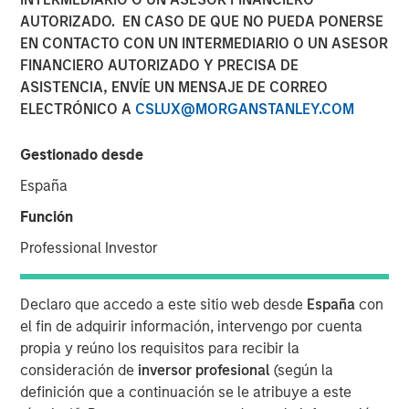
AUTORIZADO. EN CASO DE QUE NO PUEDA PONERSE
EN CONTACTO CON UN INTERMEDIARIO O UN ASESOR
18 FEBRERO 2026
FINANCIERO AUTORIZADO Y PRECISA DE
ASISTENCIA, ENVÍE UN MENSAJE DE CORREO
ELECTRÓNICO A
CSLUX@MORGANSTANLEY.COM
The Authors
Gestionado desde
Michael Occi
España
Managing Director
Función
Jeff Day
Professional Investor
Managing Director
Declaro que accedo a este sitio web desde
España
con
Christopher Remington
el fin de adquirir información, intervengo por cuenta
Managing Director
propia y reúno los requisitos para recibir la
consideración de
inversor profesional
(según la
definición que a continuación se le atribuye a este