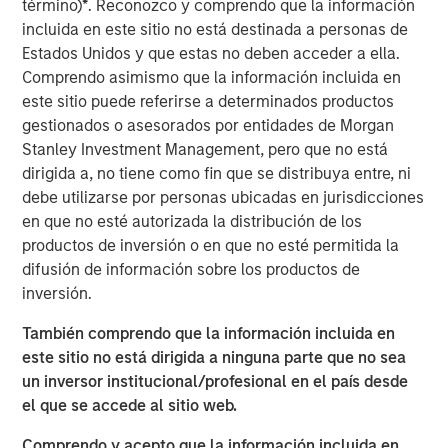
término)
*
. Reconozco y comprendo que la información
incluida en este sitio no está destinada a personas de
A Q&A with Michael Occi, Jeff Day & Christopher
Estados Unidos y que estas no deben acceder a ella.
Remington
Comprendo asimismo que la información incluida en
este sitio puede referirse a determinados productos
Direct lending enters 2026 with a notably supportive
gestionados o asesorados por entidades de Morgan
backdrop, underpinned by firm monetary and fiscal
Stanley Investment Management, pero que no está
policy, deregulatory tailwinds, easing inflation, ample
dirigida a, no tiene como fin que se distribuya entre, ni
liquidity, and solid earnings. Despite recent volatility, 2025
debe utilizarse por personas ubicadas en jurisdicciones
featured healthy credit fundamentals and strong issuance
en que no esté autorizada la distribución de los
in private direct lending. AI-related headlines have
productos de inversión o en que no esté permitida la
introduced fresh uncertainty, particularly among software
difusión de información sobre los productos de
borrowers, but much of the recent volatility appears
inversión.
sentiment-driven. In this Q&A, the North American Private
También comprendo que la información incluida en
Credit investment team cuts through the noise and
este sitio no está dirigida a ninguna parte que no sea
outlines why they believe disciplined capital deployment,
un inversor institucional/profesional en el país desde
deep sponsor relationships, and a defensive focus on the
el que se accede al sitio web.
middle market position their platform well for the year
ahead.
Comprendo y acepto que la información incluida en