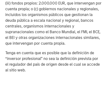
together, we believe this looks like the early stages of a
(iii) fondos propios: 2.000.000 EUR, que intervengan por
multi-year expansion in deal supply.
cuenta propia; o (c) gobiernos nacionales y regionales,
incluidos los organismos públicos que gestionan la
Q: How should investors think about the role of direct
deuda pública a escala nacional y regional, bancos
lending in portfolios today?
centrales, organismos internacionales y
supranacionales como el Banco Mundial, el FMI, el BCE,
Christopher Remington:
el BEI y otras organizaciones internacionales similares,
This is a particularly important question in the current
que intervengan por cuenta propia.
environment. With inflation still elevated, traditional
portfolio construction has become more challenging. One
Tenga en cuenta que es posible que la definición de
of the key dynamics that investors are navigating is that
“inversor profesional” no sea la definición prevista por
stocks and bonds tend to move together when inflation
el regulador del país de origen desde el cual se accede
sits above 3%, reducing the diversification benefits
al sitio web.
investors have historically relied on.
At the same time, longer term interest rates face upside
risk driven by large fiscal deficits, heavy Treasury
issuance, and reduced foreign participation. That creates
challenges for fixed rate bonds with meaningful duration
exposure.