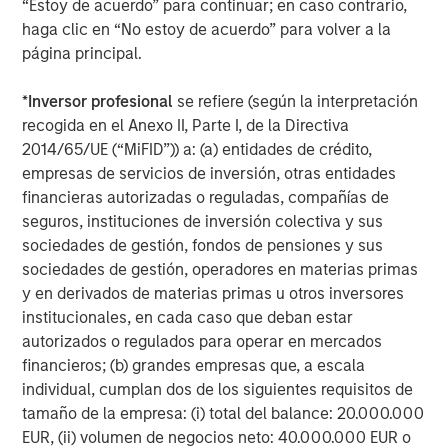
“Estoy de acuerdo” para continuar; en caso contrario,
Q: Activity levels were strong last year. What stands out
haga clic en “No estoy de acuerdo” para volver a la
as we look ahead?
página principal.
Michael Occi:
*
Inversor profesional
se refiere (según la interpretación
2025 was one of the strongest years for private direct
recogida en el Anexo II, Parte I, de la Directiva
lending issuance on record. While activity moderated
2014/65/UE (“MiFID”)) a: (a) entidades de crédito,
modestly in the second half of the year, that reflected
empresas de servicios de inversión, otras entidades
normalization following a period of rapid growth rather
financieras autorizadas o reguladas, compañías de
than a sharply weakening demand picture. Sponsor and
seguros, instituciones de inversión colectiva y sus
borrower sentiment has been improving as the policy
sociedades de gestión, fondos de pensiones y sus
backdrop became more certain, rate volatility has eased,
sociedades de gestión, operadores en materias primas
and private equity dry powder remains elevated.
y en derivados de materias primas u otros inversores
We’re seeing momentum across several fronts, including
institucionales, en cada caso que deban estar
sponsor-led refinancings, LBO activity, and early signs of
autorizados o regulados para operar en mercados
a pickup in exits. Many companies extended maturities
financieros; (b) grandes empresas que, a escala
during the rate hiking cycle, which gave them flexibility.
individual, cumplan dos de los siguientes requisitos de
With greater visibility into the rate environment, those
tamaño de la empresa: (i) total del balance: 20.000.000
borrowers are now reengaging the market. Taken
EUR, (ii) volumen de negocios neto: 40.000.000 EUR o