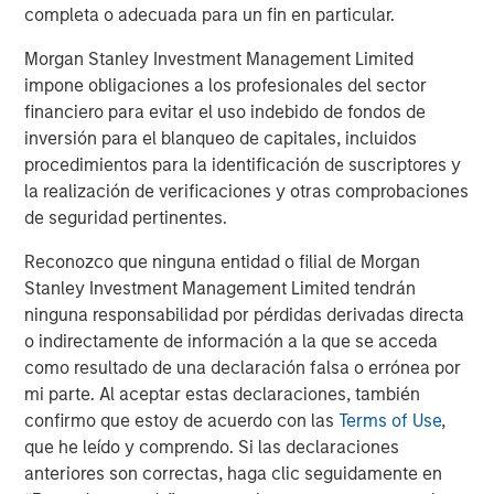
believe the underlying macro forces have remained
completa o adecuada para un fin en particular.
supportive.
Morgan Stanley Investment Management Limited
Monetary easing has stabilized, which reinforced
impone obligaciones a los profesionales del sector
borrower credit metrics while sustaining attractive
financiero para evitar el uso indebido de fondos de
floating rate income for lenders. Fiscal dynamics
inversión para el blanqueo de capitales, incluidos
continue to provide meaningful support through elevated
procedimientos para la identificación de suscriptores y
deficits and ongoing public investment, helping underpin
la realización de verificaciones y otras comprobaciones
corporate earnings. We are also seeing early signs of
de seguridad pertinentes.
deregulatory momentum, particularly around capital
Reconozco que ninguna entidad o filial de Morgan
formation and financial intermediation, which tends to
Stanley Investment Management Limited tendrán
benefit private markets over time.
ninguna responsabilidad por pérdidas derivadas directa
Against that backdrop, we believe that direct lending
o indirectamente de información a la que se acceda
continues to offer compelling advantages for investors
como resultado de una declaración falsa o errónea por
compared with public markets. Higher spread premiums,
mi parte. Al aceptar estas declaraciones, también
generally lower mark-to‑market volatility, and limited
confirmo que estoy de acuerdo con las
Terms of Use
,
exposure to duration and curve risk are especially
que he leído y comprendo. Si las declaraciones
attractive in today’s environment.
anteriores son correctas, haga clic seguidamente en