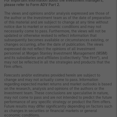
For important information about the investment managers,
please refer to Form ADV Part 2.
The views and opinions and/or analysis expressed are those of
the author or the investment team as of the date of preparation
of this material and are subject to change at any time without
notice due to market or economic conditions and may not
necessarily come to pass. Furthermore, the views will not be
updated or otherwise revised to reflect information that
subsequently becomes available or circumstances existing, or
changes occurring, after the date of publication. The views
expressed do not reflect the opinions of all investment
personnel at Morgan Stanley Investment Management (MSIM)
and its subsidiaries and affiliates (collectively “the Firm”), and
may not be reflected in all the strategies and products that the
Firm offers.
Forecasts and/or estimates provided herein are subject to
change and may not actually come to pass. Information
regarding expected market returns and market outlooks is based
on the research, analysis and opinions of the authors or the
investment team. These conclusions are speculative in nature,
may not come to pass and are not intended to predict the future
performance of any specific strategy or product the Firm offers.
Future results may differ significantly depending on factors such
as changes in securities or financial markets or general
economic conditions.