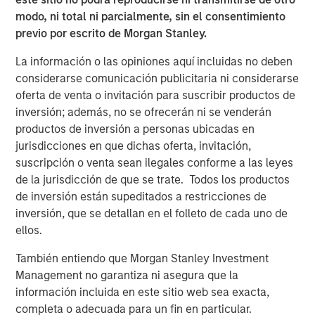
unlikely the Trump administration wants existing home
modo, ni total ni parcialmente, sin el consentimiento
prices to tank, as that may topple existing homeowners.
previo por escrito de Morgan Stanley.
This puts focus on financing. To reduce financing costs, it
La información o las opiniones aquí incluidas no deben
helps to have tighter agency mortgage backed securities
considerarse comunicación publicitaria ni considerarse
(MBS) spreads, and the bulk of newly created mortgages
oferta de venta o invitación para suscribir productos de
flow through Fannie Mae and Freddie Mac. It also helps to
inversión; además, no se ofrecerán ni se venderán
have lower Treasury yields, as most agency mortgages
productos de inversión a personas ubicadas en
are fixed rate and priced off the Treasury curve, but that
jurisdicciones en que dichas oferta, invitación,
market is significantly larger and harder to manipulate.
suscripción o venta sean ilegales conforme a las leyes
But what can the Trump administration do to achieve
de la jurisdicción de que se trate. Todos los productos
lower mortgage rates?
de inversión están supeditados a restricciones de
A Truth Social post late on Jan. 8 offered a potential
inversión, que se detallan en el folleto de cada uno de
roadmap, as President Trump posted: “I am instructing
ellos.
my representatives to BUY $200 Billion Dollars in
También entiendo que Morgan Stanley Investment
Mortgage Bonds.” In this case, the groups doing the
Management no garantiza ni asegura que la
buying are the government-sponsored enterprises (GSEs)
información incluida en este sitio web sea exacta,
Fannie Mae and Freddie Mac, which remain under
completa o adecuada para un fin en particular.
government conservatorship. Mortgage rates dropped