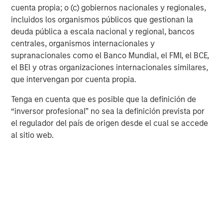
the agency MBS market over the last 18
cuenta propia; o (c) gobiernos nacionales y regionales,
years, with the previous three conducted
incluidos los organismos públicos que gestionan la
by the Fed. “
deuda pública a escala nacional y regional, bancos
centrales, organismos internacionales y
2
While $200 billion in a $9 trillion-plus market
may seem
supranacionales como el Banco Mundial, el FMI, el BCE,
slight, there is another component to discuss. In markets,
el BEI y otras organizaciones internacionales similares,
the flow part of the equation is much lower, with
que intervengan por cuenta propia.
projections for net supply (or flow) somewhere in the
Tenga en cuenta que es posible que la definición de
3
range of $150-300 billion entering 2026
, absent Fed
“inversor profesional” no sea la definición prevista por
runoff. Therefore, $200 billion in purchases would
el regulador del país de origen desde el cual se accede
essentially be the supply for the year, which may have a
al sitio web.
big impact if Fannie and Freddie are programmatic buyers
throughout the year like the Fed used to be.
One factor working against spreads is how the Fed’s
agency MBS portfolio is likely to run off over the course
of the year to the estimate of $200 billion, while Fannie
and Freddie are buying $200 billion. So net government
intervention is now potentially zero. Therefore, it stands to