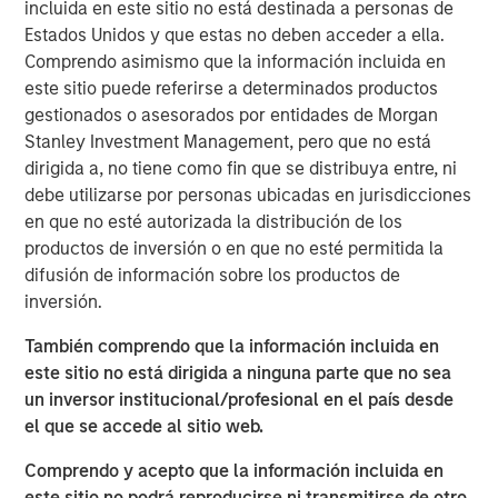
incluida en este sitio no está destinada a personas de
For over a quarter century, a well-known investment
Estados Unidos y que estas no deben acceder a ella.
mantra – “Don’t Fight the Fed” – has advised investors to
Comprendo asimismo que la información incluida en
align their strategies with the prevailing monetary policy
este sitio puede referirse a determinados productos
of the U.S. Federal Reserve. In other words, the Fed's
gestionados o asesorados por entidades de Morgan
influence on financial markets is so powerful that going
Stanley Investment Management, pero que no está
against its direction is likely to result in losses. While that
dirigida a, no tiene como fin que se distribuya entre, ni
theory remains in play today, it is less relevant now as the
debe utilizarse por personas ubicadas en jurisdicciones
Fed is less active in markets.
en que no esté autorizada la distribución de los
productos de inversión o en que no esté permitida la
A new narrative for the markets has evolved over the past
difusión de información sobre los productos de
12 months: don’t fight the U.S. presidential administration.
inversión.
Most recently, the administration has become more
focused on the U.S. housing market and more specifically,
También comprendo que la información incluida en
ways to increase affordability, which is likely to be a 2026
este sitio no está dirigida a ninguna parte que no sea
mid-term election topic.
un inversor institucional/profesional en el país desde
el que se accede al sitio web.
But how do you get more affordable housing? Two main
factors contribute to housing affordability: financing cost
Comprendo y acepto que la información incluida en
(or mortgage rate) and the cost of the house itself. It’s
este sitio no podrá reproducirse ni transmitirse de otro