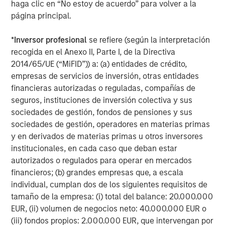
haga clic en “No estoy de acuerdo” para volver a la
pandemic to lower long-term rates and inject liquidity,
página principal.
bolstered the Fed’s balance sheet by $1.4 trillion in
agency MBS over roughly two years.
*
Inversor profesional
se refiere (según la interpretación
recogida en el Anexo II, Parte I, de la Directiva
2014/65/UE (“MiFID”)) a: (a) entidades de crédito,
Federal Reserve Agency MBS Holdings
empresas de servicios de inversión, otras entidades
financieras autorizadas o reguladas, compañías de
seguros, instituciones de inversión colectiva y sus
sociedades de gestión, fondos de pensiones y sus
sociedades de gestión, operadores en materias primas
y en derivados de materias primas u otros inversores
institucionales, en cada caso que deban estar
autorizados o regulados para operar en mercados
financieros; (b) grandes empresas que, a escala
Source: New York Federal Reserve, Bloomberg. Data as of
individual, cumplan dos de los siguientes requisitos de
12/31/2025
tamaño de la empresa: (i) total del balance: 20.000.000
EUR, (ii) volumen de negocios neto: 40.000.000 EUR o
(iii) fondos propios: 2.000.000 EUR, que intervengan por
This is the government’s fourth foray into