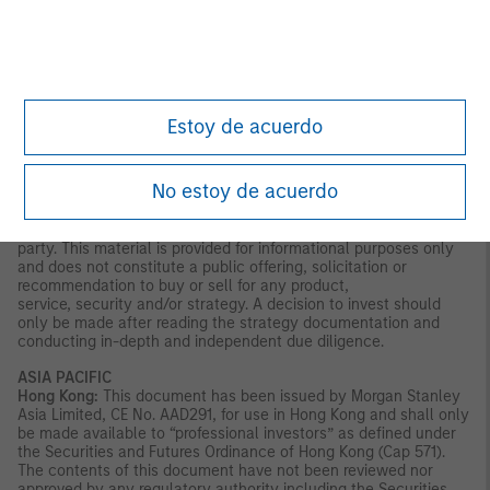
06044-37.
U.S.
NOT FDIC INSURED | OFFER NO BANK GUARANTEE | MAY LOSE
VALUE | NOT INSURED BY ANY FEDERAL GOVERNMENT
AGENCY | NOT A DEPOSIT
Estoy de acuerdo
Latin America (Brazil, Chile Colombia, Mexico, Peru, and
Uruguay)
This material is for use with an institutional investor or a
No estoy de acuerdo
qualified investor only. All information contained herein is
confidential and is for the exclusive use and review of the
intended addressee, and may not be passed on to any third
party. This material is provided for informational purposes only
and does not constitute a public offering, solicitation or
recommendation to buy or sell for any product,
service, security and/or strategy. A decision to invest should
only be made after reading the strategy documentation and
conducting in-depth and independent due diligence.
ASIA PACIFIC
Hong Kong:
This document has been issued by Morgan Stanley
Asia Limited, CE No. AAD291, for use in Hong Kong and shall only
be made available to “professional investors” as defined under
the Securities and Futures Ordinance of Hong Kong (Cap 571).
The contents of this document have not been reviewed nor
approved by any regulatory authority including the Securities