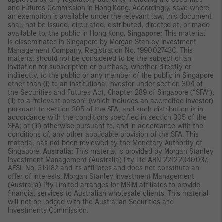
and Futures Commission in Hong Kong. Accordingly, save where
an exemption is available under the relevant law, this document
shall not be issued, circulated, distributed, directed at, or made
available to, the public in Hong Kong.
Singapore:
This material
is disseminated in Singapore by Morgan Stanley Investment
Management Company, Registration No. 199002743C. This
material should not be considered to be the subject of an
invitation for subscription or purchase, whether directly or
indirectly, to the public or any member of the public in Singapore
other than (i) to an institutional investor under section 304 of
the Securities and Futures Act, Chapter 289 of Singapore (“SFA”),
(ii) to a “relevant person” (which includes an accredited investor)
pursuant to section 305 of the SFA, and such distribution is in
accordance with the conditions specified in section 305 of the
SFA; or (iii) otherwise pursuant to, and in accordance with the
conditions of, any other applicable provision of the SFA. This
material has not been reviewed by the Monetary Authority of
Singapore.
Australia:
This material is provided by Morgan Stanley
Investment Management (Australia) Pty Ltd ABN 22122040037,
AFSL No. 314182 and its affiliates and does not constitute an
offer of interests. Morgan Stanley Investment Management
(Australia) Pty Limited arranges for MSIM affiliates to provide
financial services to Australian wholesale clients. This material
will not be lodged with the Australian Securities and
Investments Commission.