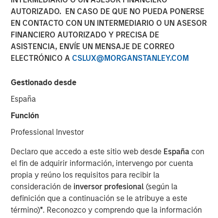
Meaningfully Lower
AUTORIZADO. EN CASO DE QUE NO PUEDA PONERSE
EN CONTACTO CON UN INTERMEDIARIO O UN ASESOR
Mortgage Rates?
FINANCIERO AUTORIZADO Y PRECISA DE
ASISTENCIA, ENVÍE UN MENSAJE DE CORREO
ELECTRÓNICO A
CSLUX@MORGANSTANLEY.COM
15 ENERO 2026
Gestionado desde
España
The Authors
Función
Andrew Szczurowski, CFA
Professional Investor
Managing Director
Declaro que accedo a este sitio web desde
España
con
el fin de adquirir información, intervengo por cuenta
Gregory A. Finck
propia y reúno los requisitos para recibir la
Managing Director
consideración de
inversor profesional
(según la
definición que a continuación se le atribuye a este
término)
*
. Reconozco y comprendo que la información