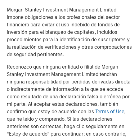
quickly, indicating significant market reaction and
Morgan Stanley Investment Management Limited
anticipated purchases, though the execution and pace of
impone obligaciones a los profesionales del sector
these large-scale purchases by the GSEs are still being
financiero para evitar el uso indebido de fondos de
clarified, impacting borrower affordability. Spreads
inversión para el blanqueo de capitales, incluidos
instantly tightened 5-10 basis points (bps) on Fannie and
procedimientos para la identificación de suscriptores y
Freddie bonds.
la realización de verificaciones y otras comprobaciones
de seguridad pertinentes.
The agency MBS market, while not nearly as large as the
1
Treasury market, is still over $9 trillion
, which means this
Reconozco que ninguna entidad o filial de Morgan
purchase, once complete, makes up over 2% of the
Stanley Investment Management Limited tendrán
market. This is the government’s fourth foray into the
ninguna responsabilidad por pérdidas derivadas directa
agency MBS market over the last 18 years, with the
o indirectamente de información a la que se acceda
previous three conducted by the Fed. Quantitative Easing
como resultado de una declaración falsa o errónea por
(QE) 1, the Fed's first large-scale asset purchase program
mi parte. Al aceptar estas declaraciones, también
launched in late 2008 to combat the financial crisis,
confirmo que estoy de acuerdo con las
Terms of Use
,
ended in 2010 and added $1.25 trillion in agency MBS to
que he leído y comprendo. Si las declaraciones
the Fed’s balance sheet. QE3, from 2012-2014, fattened
anteriores son correctas, haga clic seguidamente en
the Fed’s balance sheet by roughly $1 trillion in agency
“Estoy de acuerdo” para continuar; en caso contrario,
MBS. QE4, launched in March 2020 during the COVID-19