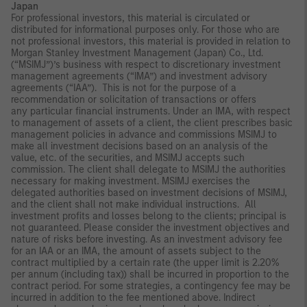
Japan
For professional investors, this material is circulated or
distributed for informational purposes only. For those who are
not professional investors, this material is provided in relation to
Morgan Stanley Investment Management (Japan) Co., Ltd.
(“MSIMJ”)’s business with respect to discretionary investment
management agreements (“IMA”) and investment advisory
agreements (“IAA”). This is not for the purpose of a
recommendation or solicitation of transactions or offers
any particular financial instruments. Under an IMA, with respect
to management of assets of a client, the client prescribes basic
management policies in advance and commissions MSIMJ to
make all investment decisions based on an analysis of the
value, etc. of the securities, and MSIMJ accepts such
commission. The client shall delegate to MSIMJ the authorities
necessary for making investment. MSIMJ exercises the
delegated authorities based on investment decisions of MSIMJ,
and the client shall not make individual instructions. All
investment profits and losses belong to the clients; principal is
not guaranteed. Please consider the investment objectives and
nature of risks before investing. As an investment advisory fee
for an IAA or an IMA, the amount of assets subject to the
contract multiplied by a certain rate (the upper limit is 2.20%
per annum (including tax)) shall be incurred in proportion to the
contract period. For some strategies, a contingency fee may be
incurred in addition to the fee mentioned above. Indirect