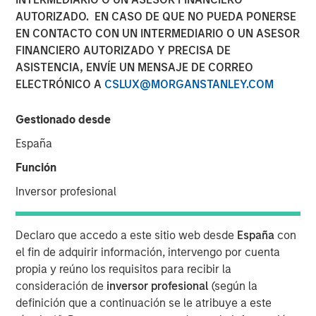
AUTORIZADO. EN CASO DE QUE NO PUEDA PONERSE
EN CONTACTO CON UN INTERMEDIARIO O UN ASESOR
Andrew Szczurowski, co-head of mortgage and
FINANCIERO AUTORIZADO Y PRECISA DE
securitized investments at Morgan Stanley Investment
ASISTENCIA, ENVÍE UN MENSAJE DE CORREO
Management, sits down with InvestmentNews anchor
ELECTRÓNICO A
CSLUX@MORGANSTANLEY.COM
Gregg Greenberg to share his fixed income investment
outlook. Andrew discusses the recent Eaton Vance
Gestionado desde
Income Opportunities ETF (XAGG), the potential benefits
España
for investing in the “plus” sectors for fixed income and
more.
Función
Inversor profesional
Ver video
Declaro que accedo a este sitio web desde
España
con
el fin de adquirir información, intervengo por cuenta
Clicking above will exit the Morgan Stanley Investment
propia y reúno los requisitos para recibir la
Management site and direct you to an external site.
consideración de
inversor profesional
(según la
definición que a continuación se le atribuye a este
https://www.eatonvance.com/products/etfs/multi-