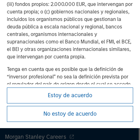
MS), and its affiliates have arrangements in place to market
(iii) fondos propios: 2.000.000 EUR, que intervengan por
each other’s products and services. Each MSIM affiliate is
cuenta propia; o (c) gobiernos nacionales y regionales,
regulated as appropriate in the jurisdiction it operates. MSIM’s
affiliates are: Eaton Vance Management (International) Limited,
incluidos los organismos públicos que gestionan la
Eaton Vance Advisers International Ltd, Calvert Research and
deuda pública a escala nacional y regional, bancos
Management, Eaton Vance Management, Parametric Portfolio
Associates LLC and Atlanta Capital Management LLC.
centrales, organismos internacionales y
supranacionales como el Banco Mundial, el FMI, el BCE,
el BEI y otras organizaciones internacionales similares,
que intervengan por cuenta propia.
Tenga en cuenta que es posible que la definición de
“inversor profesional” no sea la definición prevista por
el regulador del país de origen desde el cual se accede
al sitio web.
Estoy de acuerdo
No estoy de acuerdo
Morgan Stanley
Morgan Stanley Careers