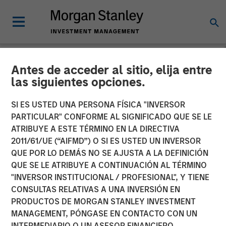
Antes de acceder al sitio, elija entre
NEWSROOM
las siguientes opciones.
Co-Head of Mortgage and
SI ES USTED UNA PERSONA FÍSICA "INVERSOR
Securitized Investments:
PARTICULAR" CONFORME AL SIGNIFICADO QUE SE LE
ATRIBUYE A ESTE TÉRMINO EN LA DIRECTIVA
Andrew Szczurowski on
2011/61/UE (“AIFMD”) O SI ES USTED UN INVERSOR
QUE POR LO DEMÁS NO SE AJUSTA A LA DEFINICIÓN
InvestmentNews
QUE SE LE ATRIBUYE A CONTINUACIÓN AL TÉRMINO
"INVERSOR INSTITUCIONAL / PROFESIONAL", Y TIENE
CONSULTAS RELATIVAS A UNA INVERSIÓN EN
11 DICIEMBRE 2025
PRODUCTOS DE MORGAN STANLEY INVESTMENT
MANAGEMENT, PÓNGASE EN CONTACTO CON UN
INTERMEDIARIO O UN ASESOR FINANCIERO