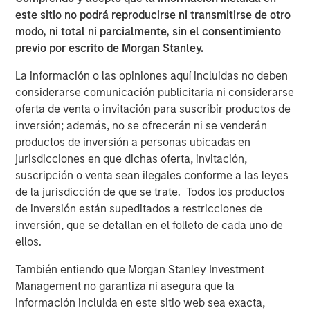
este sitio no podrá reproducirse ni transmitirse de otro
modo, ni total ni parcialmente, sin el consentimiento
Disclosure:
previo por escrito de Morgan Stanley.
There is no guarantee that any investment strategy will work
La información o las opiniones aquí incluidas no deben
under all market conditions, and each investor should evaluate
considerarse comunicación publicitaria ni considerarse
their ability to invest for the long-term, especially during periods
of downturn in the market.
oferta de venta o invitación para suscribir productos de
inversión; además, no se ofrecerán ni se venderán
A separately managed account may not be appropriate for all
investors. Separate accounts managed according to the
productos de inversión a personas ubicadas en
particular strategy may include securities that may not
jurisdicciones en que dichas oferta, invitación,
necessarily track the performance of a particular index. Please
consider the investment objectives, risks and fees of the
suscripción o venta sean ilegales conforme a las leyes
Strategy carefully before investing. A minimum asset level is
de la jurisdicción de que se trate. Todos los productos
required. For important information about the investment
de inversión están supeditados a restricciones de
managers, please refer to Form ADV Part 2.
inversión, que se detallan en el folleto de cada uno de
The views and opinions and/or analysis expressed are those of
ellos.
the author or the investment team as of the date of preparation
of this material and are subject to change at any time without
notice due to market or economic conditions and may not
También entiendo que Morgan Stanley Investment
necessarily come to pass.
Management no garantiza ni asegura que la
información incluida en este sitio web sea exacta,
This material has been prepared on the basis of publicly