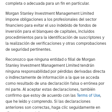
available information, internally developed data and other third-
completa o adecuada para un fin en particular.
party sources believed to be reliable. However, no assurances
are provided regarding the reliability of such information and the
Morgan Stanley Investment Management Limited
Firm has not sought to independently verify information taken
from public and third-party sources.
impone obligaciones a los profesionales del sector
financiero para evitar el uso indebido de fondos de
This material is a general communication, which is not impartial
and all information provided has been prepared solely for
inversión para el blanqueo de capitales, incluidos
informational and educational purposes and does not constitute
procedimientos para la identificación de suscriptores y
an offer or a recommendation to buy or sell any particular
la realización de verificaciones y otras comprobaciones
security or to adopt any specific investment strategy. The
information herein has not been based on a consideration of any
de seguridad pertinentes.
individual investor circumstances and is not investment advice,
nor should it be construed in any way as tax, accounting, legal
Reconozco que ninguna entidad o filial de Morgan
or regulatory advice. To that end, investors should seek
independent legal and financial advice, including advice as to
Stanley Investment Management Limited tendrán
tax consequences, before making any investment decision.
ninguna responsabilidad por pérdidas derivadas directa
o indirectamente de información a la que se acceda
The Firm has not authorised financial intermediaries to use and
to distribute this material, unless such use and distribution is
como resultado de una declaración falsa o errónea por
made in accordance with applicable law and regulation.
mi parte. Al aceptar estas declaraciones, también
Additionally, financial intermediaries are required to satisfy
themselves that the information in this material is appropriate for
confirmo que estoy de acuerdo con las
Terms of Use
,
any person to whom they provide this material in view of that
que he leído y comprendo. Si las declaraciones
person’s circumstances and purpose. The Firm shall not be liable
anteriores son correctas, haga clic seguidamente en
for, and accepts no liability for, the use or misuse of this material
by any such financial intermediary.