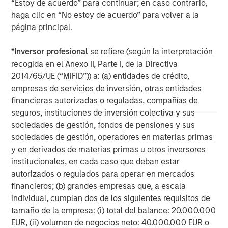
“Estoy de acuerdo” para continuar; en caso contrario,
haga clic en “No estoy de acuerdo” para volver a la
This material may be translated into other languages. Where
such a translation is made this English version remains definitive.
página principal.
If there are any discrepancies between the English version and
any version of this material in another language, the English
version shall prevail.
*
Inversor profesional
se refiere (según la interpretación
recogida en el Anexo II, Parte I, de la Directiva
The whole or any part of this material may not be directly or
2014/65/UE (“MiFID”)) a: (a) entidades de crédito,
indirectly reproduced, copied, modified, used to create a
derivative work, performed, displayed, published, posted,
empresas de servicios de inversión, otras entidades
licensed, framed, distributed or transmitted or any of its
financieras autorizadas o reguladas, compañías de
contents disclosed to third parties without the Firm’s express
written consent. This material may not be linked to unless such
seguros, instituciones de inversión colectiva y sus
hyperlink is for personal and non-commercial use. All
sociedades de gestión, fondos de pensiones y sus
information contained herein is proprietary and is protected
under copyright and other applicable law.
sociedades de gestión, operadores en materias primas
Eaton Vance is part of Morgan Stanley Investment Management.
y en derivados de materias primas u otros inversores
Morgan Stanley Investment Management is the asset
institucionales, en cada caso que deban estar
management division of Morgan Stanley.
autorizados o regulados para operar en mercados
DISTRIBUTION
financieros; (b) grandes empresas que, a escala
This material is only intended for and will only be distributed to
individual, cumplan dos de los siguientes requisitos de
persons resident in jurisdictions where such distribution or
tamaño de la empresa: (i) total del balance: 20.000.000
availability would not be contrary to local laws or regulations.
MSIM, the asset management division of Morgan Stanley (NYSE:
EUR, (ii) volumen de negocios neto: 40.000.000 EUR o