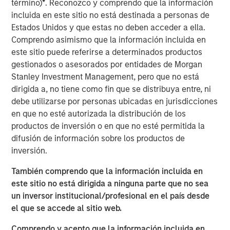
término)
*
. Reconozco y comprendo que la información
sector/eaton-vance-income-opportunities-etf.html
incluida en este sitio no está destinada a personas de
Estados Unidos y que estas no deben acceder a ella.
Mortgage & Securitized Team
Comprendo asimismo que la información incluida en
Our experienced, well-resourced team has been
este sitio puede referirse a determinados productos
managing mortgage and securitized portfolios dating
gestionados o asesorados por entidades de Morgan
back to 1984.
Stanley Investment Management, pero que no está
dirigida a, no tiene como fin que se distribuya entre, ni
debe utilizarse por personas ubicadas en jurisdicciones
en que no esté autorizada la distribución de los
MSIM Spokesperson
productos de inversión o en que no esté permitida la
difusión de información sobre los productos de
inversión.
También comprendo que la información incluida en
Andrew Szczurowski, CFA
este sitio no está dirigida a ninguna parte que no sea
Managing Director
un inversor institucional/profesional en el país desde
el que se accede al sitio web.
Comprendo y acepto que la información incluida en