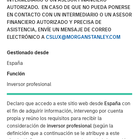
AUTORIZADO. EN CASO DE QUE NO PUEDA PONERSE
EN CONTACTO CON UN INTERMEDIARIO O UN ASESOR
03 FEBRERO 2026
FINANCIERO AUTORIZADO Y PRECISA DE
ASISTENCIA, ENVÍE UN MENSAJE DE CORREO
ELECTRÓNICO A
CSLUX@MORGANSTANLEY.COM
Featuring William Lock, Portfolio Manager and Head of
Gestionado desde
MSIM’s International Equity Team, discussing the Global
España
Brands Fund's approach to investing in high quality
businesses, the market conditions affecting performance,
Función
and the strategic outlook for the fund.
Inversor profesional
Watch the webinar
Declaro que accedo a este sitio web desde
España
con
el fin de adquirir información, intervengo por cuenta
International Equity Team
propia y reúno los requisitos para recibir la
The International Equity team follows a disciplined
consideración de
inversor profesional
(según la
investment process based on fundamental analysis and
definición que a continuación se le atribuye a este
bottom-up stock selection. They believe that the best