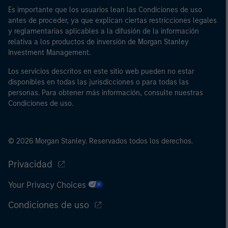
(iii) fondos propios: 2.000.000 EUR, que intervengan por
Es importante que los usuarios lean las Condiciones de uso
cuenta propia; o (c) gobiernos nacionales y regionales,
antes de proceder, ya que explican ciertas restricciones legales
incluidos los organismos públicos que gestionan la
y reglamentarias aplicables a la difusión de la información
relativa a los productos de inversión de Morgan Stanley
deuda pública a escala nacional y regional, bancos
Investment Management.
centrales, organismos internacionales y
supranacionales como el Banco Mundial, el FMI, el BCE,
Los servicios descritos en este sitio web pueden no estar
el BEI y otras organizaciones internacionales similares,
disponibles en todas las jurisdicciones o para todas las
que intervengan por cuenta propia.
personas. Para obtener más información, consulte nuestras
Condiciones de uso.
Tenga en cuenta que es posible que la definición de
“inversor profesional” no sea la definición prevista por
el regulador del país de origen desde el cual se accede
© 2026 Morgan Stanley. Reservados todos los derechos.
al sitio web.
Privacidad
Your Privacy Choices
Condiciones de uso