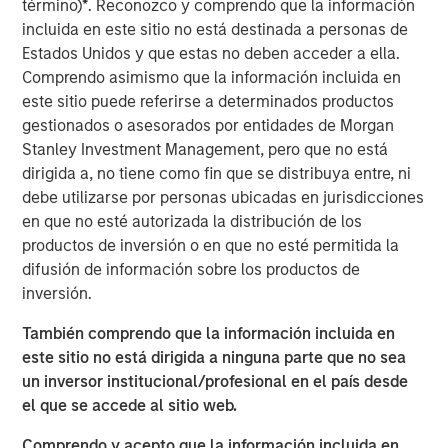
término)
*
. Reconozco y comprendo que la información
route to attractive long-term returns is through
incluida en este sitio no está destinada a personas de
compounding and providing reduced downside
Estados Unidos y que estas no deben acceder a ella.
participation.
Comprendo asimismo que la información incluida en
este sitio puede referirse a determinados productos
gestionados o asesorados por entidades de Morgan
ARTÍCULOS RELACIONADOS
Stanley Investment Management, pero que no está
GLOBAL EQUITY OBSERVER
dirigida a, no tiene como fin que se distribuya entre, ni
debe utilizarse por personas ubicadas en jurisdicciones
Exchanges: the quiet infrastructure behind
en que no esté autorizada la distribución de los
modern markets
productos de inversión o en que no esté permitida la
difusión de información sobre los productos de
inversión.
BRIGHT PROSPECTS
Bright Prospects Podcast: Episode 3
También comprendo que la información incluida en
este sitio no está dirigida a ninguna parte que no sea
un inversor institucional/profesional en el país desde
ARTÍCULO
el que se accede al sitio web.
Engage Spring 2026
Comprendo y acepto que la información incluida en