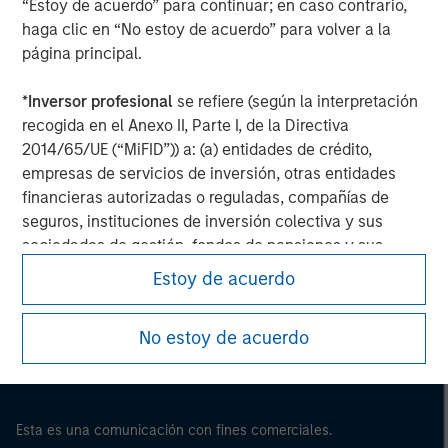
“Estoy de acuerdo” para continuar; en caso contrario,
haga clic en “No estoy de acuerdo” para volver a la
página principal.
*
Inversor profesional
se refiere (según la interpretación
recogida en el Anexo II, Parte I, de la Directiva
2014/65/UE (“MiFID”)) a: (a) entidades de crédito,
empresas de servicios de inversión, otras entidades
financieras autorizadas o reguladas, compañías de
seguros, instituciones de inversión colectiva y sus
Morgan Stanley
sociedades de gestión, fondos de pensiones y sus
sociedades de gestión, operadores en materias primas
Estoy de acuerdo
Morgan Stanley Careers
y en derivados de materias primas u otros inversores
institucionales, en cada caso que deban estar
No estoy de acuerdo
autorizados o regulados para operar en mercados
financieros; (b) grandes empresas que, a escala
individual, cumplan dos de los siguientes requisitos de
tamaño de la empresa: (i) total del balance: 20.000.000
Esta es una comunicación con fines comerciales.
EUR, (ii) volumen de negocios neto: 40.000.000 EUR o