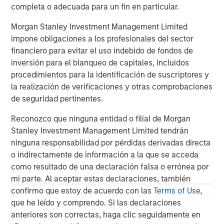
completa o adecuada para un fin en particular.
The MSIM Quantitative Duration
F
Strategy Model: A Factor-Based
C
Morgan Stanley Investment Management Limited
Approach to Managing Interest Rates
impone obligaciones a los profesionales del sector
Anton Heese and Matas Vala explore the
H
financiero para evitar el uso indebido de fondos de
Quantitative Duration Strategy Model, one of the
h
inversión para el blanqueo de capitales, incluidos
proprietary tools the team uses to enhance their
c
procedimientos para la identificación de suscriptores y
investment process, as it helps provide structure
d
la realización de verificaciones y otras comprobaciones
and rigour with identifying and processing
l
de seguridad pertinentes.
relevant and important data.
C
f
Reconozco que ninguna entidad o filial de Morgan
c
05-AGO-2026
0
Stanley Investment Management Limited tendrán
ninguna responsabilidad por pérdidas derivadas directa
o indirectamente de información a la que se acceda
como resultado de una declaración falsa o errónea por
mi parte. Al aceptar estas declaraciones, también
confirmo que estoy de acuerdo con las
Terms of Use
,
que he leído y comprendo. Si las declaraciones
anteriores son correctas, haga clic seguidamente en