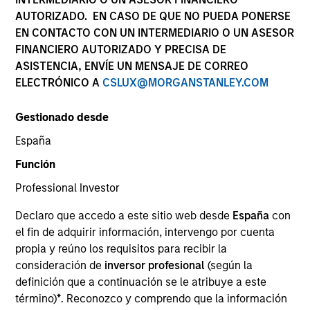
AUTORIZADO. EN CASO DE QUE NO PUEDA PONERSE
EN CONTACTO CON UN INTERMEDIARIO O UN ASESOR
FINANCIERO AUTORIZADO Y PRECISA DE
SECTOR
ASISTENCIA, ENVÍE UN MENSAJE DE CORREO
Healthcare
ELECTRÓNICO A
CSLUX@MORGANSTANLEY.COM
Gestionado desde
COUNTRY
India
España
Función
Professional Investor
Declaro que accedo a este sitio web desde
España
con
Invested on
el fin de adquirir información, intervengo por cuenta
Dec 2016
propia y reúno los requisitos para recibir la
consideración de
inversor profesional
(según la
Transaction Type
definición que a continuación se le atribuye a este
Minority
término)
*
. Reconozco y comprendo que la información