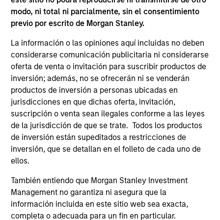
are the property of their respective owners. The information
modo, ni total ni parcialmente, sin el consentimiento
on this website has not been authorized, sponsored, or
previo por escrito de Morgan Stanley.
otherwise approved by such owners. By clicking on any
links shown here, you agree that you are navigating to a
La información o las opiniones aquí incluidas no deben
third party site. We are providing these hyperlinks to you
considerarse comunicación publicitaria ni considerarse
only as a convenience and the inclusion of any hyperlink is
not and does not imply any endorsement, approval,
oferta de venta o invitación para suscribir productos de
investigation, verification or monitoring by us of any
inversión; además, no se ofrecerán ni se venderán
information contained in any hyperlinked site. In no event
productos de inversión a personas ubicadas en
shall we be responsible for the information contained on
jurisdicciones en que dichas oferta, invitación,
the site or your use of such site.
suscripción o venta sean ilegales conforme a las leyes
de la jurisdicción de que se trate. Todos los productos
de inversión están supeditados a restricciones de
inversión, que se detallan en el folleto de cada uno de
ellos.
También entiendo que Morgan Stanley Investment
Management no garantiza ni asegura que la
información incluida en este sitio web sea exacta,
completa o adecuada para un fin en particular.