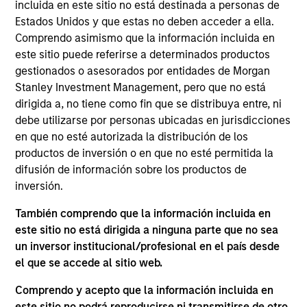
ZCL Chemicals Limited is a specialized
incluida en este sitio no está destinada a personas de
pharmaceutical company based in India that is
Estados Unidos y que estas no deben acceder a ella.
Comprendo asimismo que la información incluida en
engaged in the manufacturing and export of
este sitio puede referirse a determinados productos
advanced drug intermediates and Active Pharma
gestionados o asesorados por entidades de Morgan
Ingredients.
Stanley Investment Management, pero que no está
Board Membership
dirigida a, no tiene como fin que se distribuya entre, ni
Nirav Mehta
debe utilizarse por personas ubicadas en jurisdicciones
en que no esté autorizada la distribución de los
Investment Team
productos de inversión o en que no esté permitida la
Morgan Stanley Private Equity Asia
difusión de información sobre los productos de
inversión.
También comprendo que la información incluida en
este sitio no está dirigida a ninguna parte que no sea
un inversor institucional/profesional en el país desde
As of July 25, 2025. The above is provided for informational
el que se accede al sitio web.
and educational purposes only. There is no guarantee that
the investment mentioned resulted in positive performance
Comprendo y acepto que la información incluida en
(for realized holdings), or will perform well in the future (for
current holdings). The trademarks and service marks above
este sitio no podrá reproducirse ni transmitirse de otro