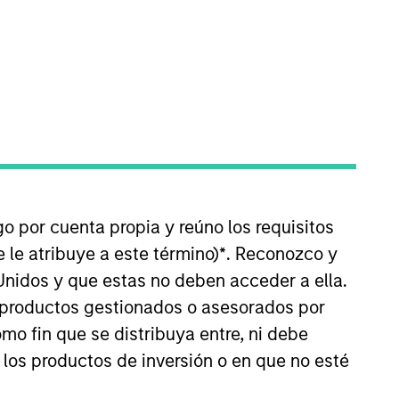
Private Equity Asia ex-China,
 Mehta has over 19 years of
go por cuenta propia y reúno los requisitos
ishing and developing the firm’s
 le atribuye a este término)
*
. Reconozco y
all Finance, Maiva Pharma, Nspira,
Unidos y que estas no deben acceder a ella.
s productos gestionados o asesorados por
o fin que se distribuya entre, ni debe
al, Maiva Pharma, RG Stone and
 los productos de inversión o en que no esté
ndian Industries, which
ndia.