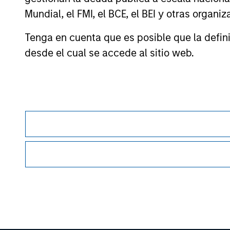
Mundial, el FMI, el BCE, el BEI y otras organ
All investing involves risks, including a loss of 
Please refer to the strategy detail page for imp
Tenga en cuenta que es posible que la definic
desde el cual se accede al sitio web.
Morgan Stan
Morgan Stan
Esta es una comunicación con fines comerciales.