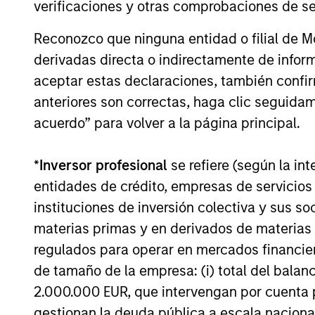
Private Equity 2026 Midyear
verificaciones y otras comprobaciones de se
Outlook
Reconozco que ninguna entidad o filial de 
The foundation for a multi-year recovery
derivadas directa o indirectamente de infor
is now in place. The next phase depends
aceptar estas declaraciones, también confi
less on direction than on breadth.
anteriores son correctas, haga clic seguidam
acuerdo” para volver a la página principal.
*
Inversor profesional
se refiere (según la int
16-JUL-2026
entidades de crédito, empresas de servicios
instituciones de inversión colectiva y sus 
materias primas y en derivados de materias 
regulados para operar en mercados financier
May not represent all Team Members.
de tamaño de la empresa: (i) total del balan
The information on this page is for informatio
2.000.000 EUR, que intervengan por cuenta p
offering of advisory services or an offer to sell 
purchase or sale would be unlawful under the se
gestionan la deuda pública a escala naciona