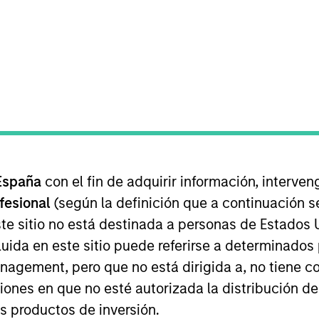
EQUIPO
Morgan Stanley
Private Equity Asia
rgan Stanley and serves as Co-Head of Morgan Stanley 
oss India and other Asian markets, excluding China. Mr.
España
con el fin de adquirir información, interven
rm in 2009, he has played an instrumental role in establ
ofesional
(según la definición que a continuación se
y investments in Clearmedi, Fullife Healthcare, Jana Sm
te sitio no está destinada a personas de Estados 
micals.
uida en este sitio puede referirse a determinado
gement, pero que no está dirigida a, no tiene com
f Clearmedi Healthcare, Fullife Healthcare, Jana Capit
ciones en que no esté autorizada la distribución de
the National PE/VC committee of the Confederation of I
of the private equity and venture capital sectors in I
os productos de inversión.