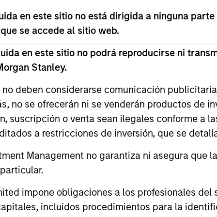
a worked for three years at ICICI Venture, where he fo
da en este sitio no está dirigida a ninguna parte
 Mehta is a native of India and is based in Mumbai. Mr. 
 que se accede al sitio web.
lege and holds an M.B.A. from Indian Institute of Mana
da en este sitio no podrá reproducirse ni transmi
 Morgan Stanley.
s no deben considerarse comunicación publicitaria 
ás, no se ofrecerán ni se venderán productos de i
ón, suscripción o venta sean ilegales conforme a la
itados a restricciones de inversión, que se detalla
ment Management no garantiza ni asegura que la i
articular.
d impone obligaciones a los profesionales del se
ALTS IN FOCUS
ARTÍCULO
pitales, incluidos procedimientos para la identifi