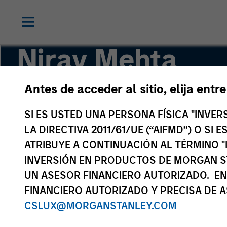
Nirav Mehta
Antes de acceder al sitio, elija entr
Co-Head of Private Equity Asia ex-China
SI ES USTED UNA PERSONA FÍSICA "INVE
LA DIRECTIVA 2011/61/UE (“AIFMD”) O SI
ATRIBUYE A CONTINUACIÓN AL TÉRMINO "
INVERSIÓN EN PRODUCTOS DE MORGAN S
UN ASESOR FINANCIERO AUTORIZADO. EN
FINANCIERO AUTORIZADO Y PRECISA DE A
CSLUX@MORGANSTANLEY.COM