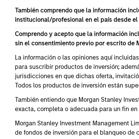
Prior to joining Morgan Stanley, Mr. Meht
También comprendo que la información inclui
transactions across multiple sectors. Mr.
institucional/profesional en el país desde el
degree in commerce from St. Xavier’s Col
Comprendo y acepto que la información inclui
sin el consentimiento previo por escrito de
ARTÍCULOS RELACIONADOS
La información o las opiniones aquí incluida
para suscribir productos de inversión; adem
jurisdicciones en que dichas oferta, invitaci
Todos los productos de inversión están suped
También entiendo que Morgan Stanley Invest
exacta, completa o adecuada para un fin en p
Morgan Stanley Investment Management Limite
ALTS IN FOCUS
de fondos de inversión para el blanqueo de ca