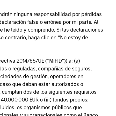
Private Market: A
f Growth and
ndrán ninguna responsabilidad por pérdidas
ity in Asia's
e key factors supporting a
claración falsa o errónea por mi parte. Al
ic Landscape
arket in India that have
ue he leído y comprendo. Si las declaraciones
 attention of investors for its
o contrario, haga clic en “No estoy de
contribution to global growth.
irectiva 2014/65/UE (“MiFID”)) a: (a)
25
adas o reguladas, compañías de seguros,
sociedades de gestión, operadores en
a caso que deban estar autorizados o
 cumplan dos de los siguientes requisitos
 40.000.000 EUR o (iii) fondos propios:
onstitute and should not be construed as an
cluidos los organismos públicos que
ction in which such offer or solicitation,
nacionales y supranacionales como el Banco