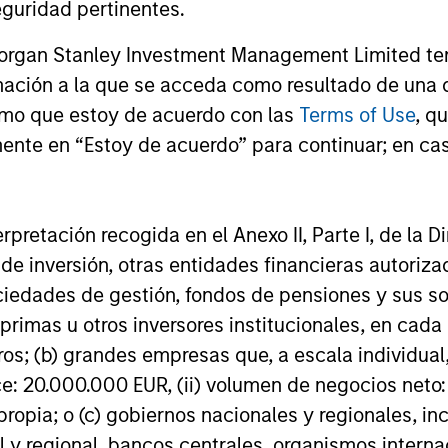
Private Equity 2026 Outlook
India’s 
guridad pertinentes.
Story o
We believe the present cycle has several
Morgan Stanley Investment Management Limited te
Opportun
more years to run, leading to healthier
Discover th
mación a la que se acceda como resultado de una de
Econom
exits and distributions to PE investors.
strong PE m
rmo que estoy de acuerdo con las
Terms of Use
, q
Learn why in our 2026 Private Equity
captured the
outlook.
ente en “Estoy de acuerdo” para continuar; en cas
significant 
erpretación recogida en el Anexo II, Parte I, de la D
16-DIC-2025
27-NOV-20
 de inversión, otras entidades financieras autoriz
sociedades de gestión, fondos de pensiones y sus 
primas u otros inversores institucionales, en cad
os; (b) grandes empresas que, a escala individual,
ce: 20.000.000 EUR, (ii) volumen de negocios neto:
nal purposes only. The information contained herein does not c
ropia; o (c) gobiernos nacionales y regionales, in
or a solicitation of an offer to buy any securities in any jurisdi
curities, insurance or other laws of such jurisdiction.
l y regional, bancos centrales, organismos inter