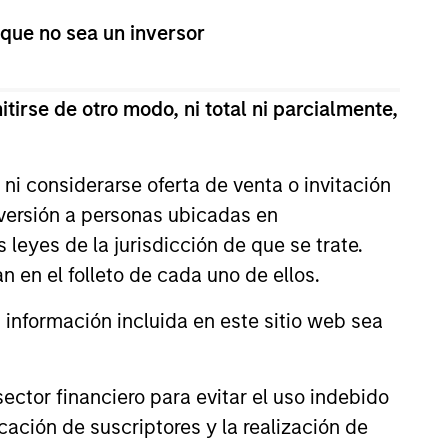
cused on growth and buyout
 que no sea un inversor
Mehta received his bachelor’s
gement Bangalore.
tirse de otro modo, ni total ni parcialmente,
ni considerarse oferta de venta o invitación
nversión a personas ubicadas en
s leyes de la jurisdicción de que se trate.
n en el folleto de cada uno de ellos.
nformación incluida en este sitio web sea
ctor financiero para evitar el uso indebido
cación de suscriptores y la realización de