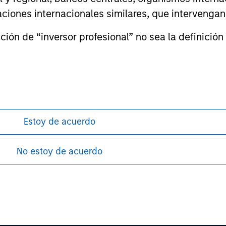
izaciones internacionales similares, que intervenga
principal.
ortant information on the strategy, including additional risk co
ión de “inversor profesional” no sea la definición 
ley
ley Careers
Estoy de acuerdo
No estoy de acuerdo