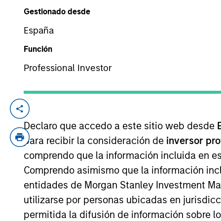
Gestionado desde
España
YEARS OF INDUSTRY EXPERIENCE
21
Years
Función
Professional Investor
Nirav Mehta is a Managing Director of Mo
where he leads strategic investments acr
Declaro que accedo a este sitio web desde
industry experience. Since joining the fi
para recibir la consideración de
inversor pr
India private equity franchise. He led ke
comprendo que la información incluida en es
RG Stone, Ummeed Housing and ZCL Che
Comprendo asimismo que la información incl
entidades de Morgan Stanley Investment Mana
Mr Mehta currently serves on the board o
utilizarse por personas ubicadas en jurisdic
Umeed Housing. Mr. Mehta also serves on 
advocates for the growth and development 
permitida la difusión de información sobre l