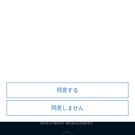
プライベート・マーケットおよび流動性のある
オルタナティブ投資分野における主要なプロバ
イダー
詳細はこちら
証券取引等監視委員会の情報提供窓口
同意する
同意しません