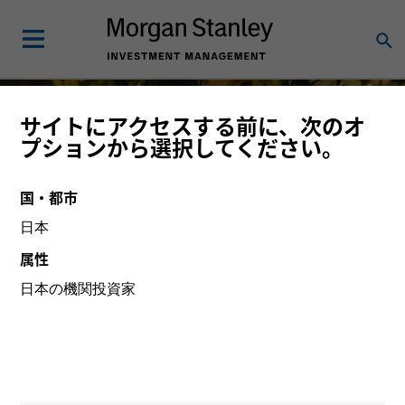
サイトにアクセスする前に、次のオ
高クオリティ株投資
プションから選択してください。
長期投資家に長期的な複利効果を提供
国・都市
日本
属性
詳細はこちら
日本の機関投資家
主に機関投資家のお客様にご提供している運用戦略をご紹
介しています