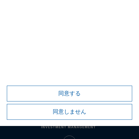
プライベート・マーケットおよび流動性のある
オルタナティブ投資分野における主要なプロバ
イダー
詳細はこちら
証券取引等監視委員会の情報提供窓口
同意する
同意しません