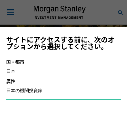
サイトにアクセスする前に、次のオ
高クオリティ株投資
プションから選択してください。
長期投資家に長期的な複利効果を提供
国・都市
日本
属性
詳細はこちら
日本の機関投資家
主に機関投資家のお客様にご提供している運用戦略をご紹
介しています