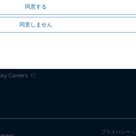
同意する
同意しません
証券取引等監視委員会の情報提供窓口
ley
ley Careers
プライバシー・