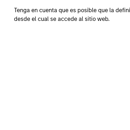
Tenga en cuenta que es posible que la definic
Investment App
desde el cual se accede al sitio web.
The investment team believes that co
while safeguarding their people, exis
wealth over the long term. In Internat
sustainably high returns on operating
and a focus on minimising the risk of 
Investment Pro