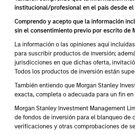
institucional/profesional en el país desde el
term returns with reduced downside pa
Comprendo y acepto que la información inclui
sin el consentimiento previo por escrito de
La información o las opiniones aquí incluida
para suscribir productos de inversión; adem
Differentiators
jurisdicciones en que dichas oferta, invitaci
Todos los productos de inversión están suped
1
También entiendo que Morgan Stanley Invest
exacta, completa o adecuada para un fin en p
Morgan Stanley Investment Management Limite
A portfolio of high qual
de fondos de inversión para el blanqueo de ca
compounders
verificaciones y otras comprobaciones de se
A concentrated portfolio of companie