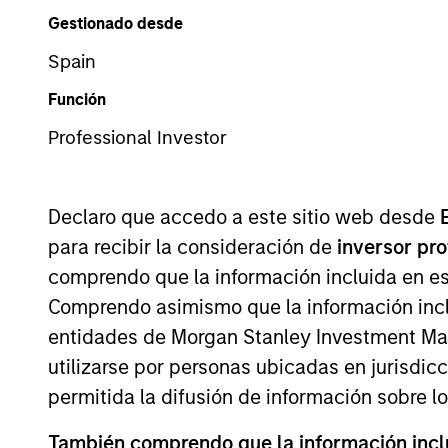
International Equity
Gestionado desde
Spain
Función
Professional Investor
Overview
Investmen
Declaro que accedo a este sitio web desde
para recibir la consideración de
inversor pr
Overview
comprendo que la información incluida en es
Comprendo asimismo que la información incl
The
Morgan Stanley International Res
entidades de Morgan Stanley Investment Mana
companies, featuring hard-to-replicat
utilizarse por personas ubicadas en jurisdic
bottom-up fundamental analysis to inve
permitida la difusión de información sobre l
returns on operating capital over the l
También comprendo que la información inclui
portfolio manager-led engagement are 