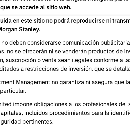
 que se accede al sitio web.
rticipation in challenging markets.
da en este sitio no podrá reproducirse ni transmi
 Morgan Stanley.
s no deben considerarse comunicación publicitaria 
ás, no se ofrecerán ni se venderán productos de i
ón, suscripción o venta sean ilegales conforme a la
itados a restricciones de inversión, que se detalla
2
ment Management no garantiza ni asegura que la i
articular.
d impone obligaciones a los profesionales del se
ity
Managing the risks that
A 
pitales, incluidos procedimientos para la identifi
matter
of
guridad pertinentes.
s
Preserving capital is key to the ability to
With