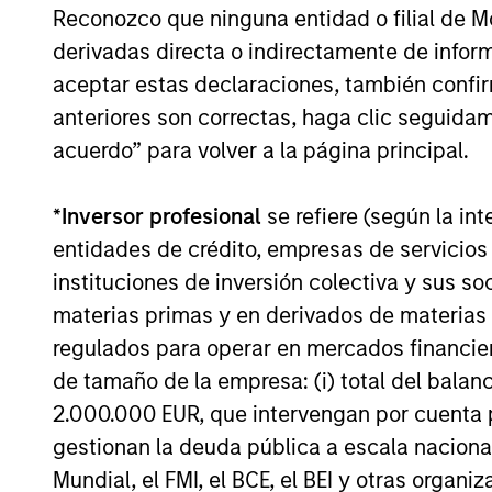
Reconozco que ninguna entidad o filial de 
selected by an investment team with 
derivadas directa o indirectamente de infor
proven track record in identifying well
aceptar estas declaraciones, también confi
managed high quality businesses wit
anteriores son correctas, haga clic seguidam
resilient earnings. These include IT
acuerdo” para volver a la página principal.
companies offering must-have softwa
and services, life sciences and health
*
Inversor profesional
se refiere (según la int
care equipment firms providing
entidades de crédito, empresas de servicios
indispensable products, and world-
instituciones de inversión colectiva y sus 
renowned consumer brand franchises.
materias primas y en derivados de materias 
The team also finds capital light, high
regulados para operar en mercados financier
return businesses in more niche
de tamaño de la empresa: (i) total del balan
industries, such as professional servic
2.000.000 EUR, que intervengan por cuenta p
in industrials and payments in financia
gestionan la deuda pública a escala naciona
Mundial, el FMI, el BCE, el BEI y otras organ