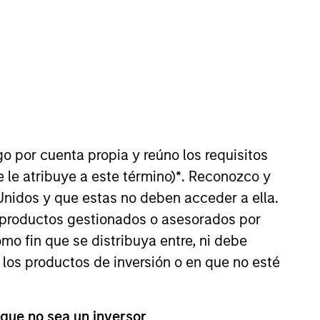
o Managers
Insights
go por cuenta propia y reúno los requisitos
 le atribuye a este término)
*
. Reconozco y
Unidos y que estas no deben acceder a ella.
s productos gestionados o asesorados por
h quality, predominantly non-U.S.
o fin que se distribuya entre, ni debe
d licences. The investment team uses
 los productos de inversión o en que no esté
ions that can sustain their high
s and opportunities and active,
 que no sea un inversor
y seeks to generate attractive long-