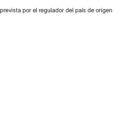
prevista por el regulador del país de origen
that can adapt, innovate and grow
sitioned to compound shareholder
ders: high quality companies with
nders requires a long-term approach
de.