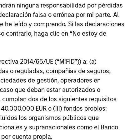
ndrán ninguna responsabilidad por pérdidas
anies, the experienced and well-
claración falsa o errónea por mi parte. Al
urced International Equity team uses
ue he leído y comprendo. Si las declaraciones
r time-tested investment process and
o contrario, haga clic en “No estoy de
k-selection criteria to manage the
rnational Resilience strategy.
irectiva 2014/65/UE (“MiFID”)) a: (a)
adas o reguladas, compañías de seguros,
sociedades de gestión, operadores en
a caso que deban estar autorizados o
 cumplan dos de los siguientes requisitos
 40.000.000 EUR o (iii) fondos propios:
cluidos los organismos públicos que
nacionales y supranacionales como el Banco
n por cuenta propia.