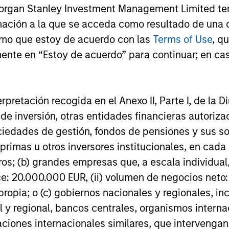
Morgan Stanley Investment Management Limited te
a
compound money over time. With this
comp
mación a la que se acceda como resultado de una de
-
focus on minimising the risk of
reso
rmo que estoy de acuerdo con las
Terms of Use
, q
h
permanent loss of capital rather than
thei
ente en “Estoy de acuerdo” para continuar; en cas
chasing upside, the team expects
stoc
re
International Resilience to exhibit an
Inte
asymmetric performance profile over
erpretación recogida en el Anexo II, Parte I, de la D
time – delivering attractive long-term
 de inversión, otras entidades financieras autoriz
returns and reduced downside
sociedades de gestión, fondos de pensiones y sus 
participation during challenging market
primas u otros inversores institucionales, en cad
environments, a hallmark of the team’s
os; (b) grandes empresas que, a escala individual,
longstanding global compounder
ce: 20.000.000 EUR, (ii) volumen de negocios neto:
es
strategies.
ropia; o (c) gobiernos nacionales y regionales, in
ls.
l y regional, bancos centrales, organismos inter
izaciones internacionales similares, que intervenga