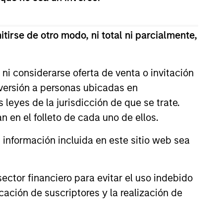
tirse de otro modo, ni total ni parcialmente,
ni considerarse oferta de venta o invitación
nversión a personas ubicadas en
s leyes de la jurisdicción de que se trate.
n en el folleto de cada uno de ellos.
3
nformación incluida en este sitio web sea
ctor financiero para evitar el uso indebido
long-standing history
cación de suscriptores y la realización de
 active investing
 over 25 years investing in quality