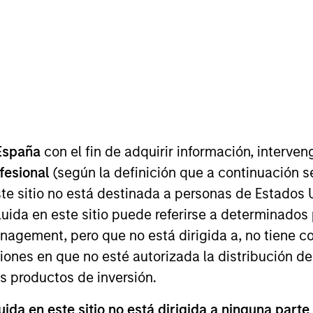
t Approach
Investment Process
Portfoli
España
con el fin de adquirir información, interven
ofesional
(según la definición que a continuación se
te sitio no está destinada a personas de Estados 
uida en este sitio puede referirse a determinado
ilience Strategy
is a concentrated portfolio of hig
gement, pero que no está dirigida a, no tiene com
e intangible assets including brands, networks an
ciones en que no esté autorizada la distribución de
st in high quality companies at reasonable valuat
os productos de inversión.
ong term. Analysis of financially material ESG risk
da en este sitio no está dirigida a ninguna parte
core parts of the investment process. The strateg