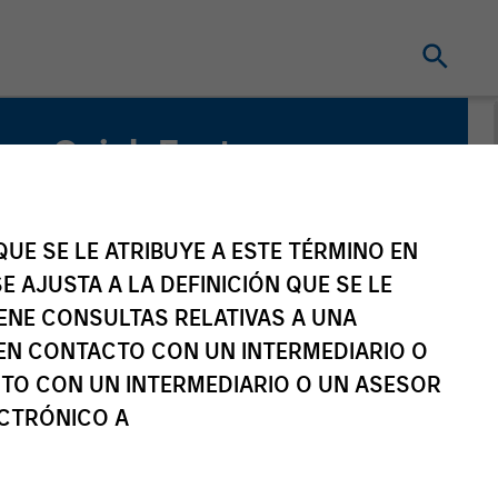
Quick Facts
Benchmark
MSCI ACWI ex US
UE SE LE ATRIBUYE A ESTE TÉRMINO EN
E AJUSTA A LA DEFINICIÓN QUE SE LE
Related Product
IENE CONSULTAS RELATIVAS A UNA
EN CONTACTO CON UN INTERMEDIARIO O
Pooled Vehicle
TO CON UN INTERMEDIARIO O UN ASESOR
ECTRÓNICO A