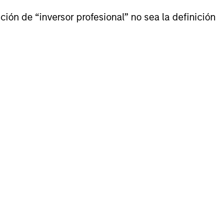
ión de “inversor profesional” no sea la definición 
roach
mpanies that demonstrate resilience—businesses 
ting assets and brand equity—should be better po
ional Resilience, the team only invests in compoun
 capital and growth potential. Investing in compou
permanent loss of capital rather than chasing upsi
cess