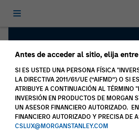
Antes de acceder al sitio, elija entr
International Resil
SI ES USTED UNA PERSONA FÍSICA "INVE
LA DIRECTIVA 2011/61/UE (“AIFMD”) O SI
ATRIBUYE A CONTINUACIÓN AL TÉRMINO "
Strategy Inception
INVERSIÓN EN PRODUCTOS DE MORGAN S
May 2022
UN ASESOR FINANCIERO AUTORIZADO. EN
FINANCIERO AUTORIZADO Y PRECISA DE A
CSLUX@MORGANSTANLEY.COM
Asset Class