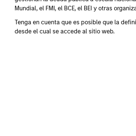
Mundial, el FMI, el BCE, el BEI y otras organ
Tenga en cuenta que es posible que la definic
desde el cual se accede al sitio web.
Perfil de riesgo y remu
Loading
4
Composición