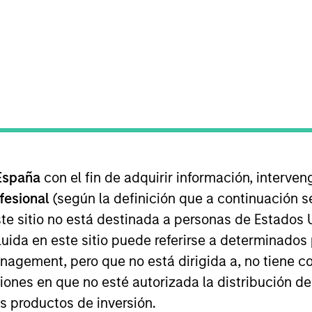
neral
argo plazo de su inversión.
España
con el fin de adquirir información, interven
ofesional
(según la definición que a continuación se
te sitio no está destinada a personas de Estados 
uida en este sitio puede referirse a determinado
e rentabilidad relativa, en dólares estadounidenses, inv
gement, pero que no está dirigida a, no tiene com
itulizaciones hipotecarias comerciales, obligaciones hi
ciones en que no esté autorizada la distribución de
carias").
os productos de inversión.