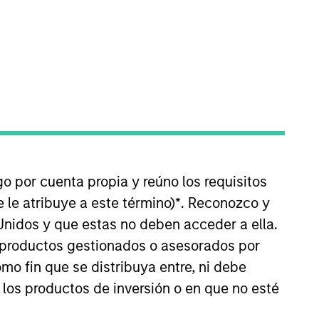
go por cuenta propia y reúno los requisitos
 le atribuye a este término)
*
. Reconozco y
Unidos y que estas no deben acceder a ella.
s productos gestionados o asesorados por
irtiendo principalmente en títulos de renta
o fin que se distribuya entre, ni debe
potecarias garantizadas y bonos con
 los productos de inversión o en que no esté