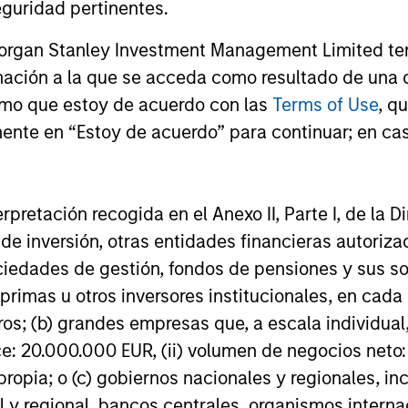
guridad pertinentes.
 fiable de resultados futuros. La rentabilidad puede a
Morgan Stanley Investment Management Limited te
tuaciones de las divisas. Todos los datos de rentabili
mación a la que se acceda como resultado de una de
 y al final del periodo, son netos de comisiones, y no t
rmo que estoy de acuerdo con las
Terms of Use
, q
 en la emisión y reembolso de participaciones. La fuen
atos del índice es Morgan Stanley Investment Managemen
ente en “Estoy de acuerdo” para continuar; en cas
ión adicional sobre rentabilidad e información importa
erpretación recogida en el Anexo II, Parte I, de la D
os corrientes
reflejan los pagos y gastos
 durante el funcionamiento del fondo y se
 de inversión, otras entidades financieras autoriz
de los activos del fondo durante el período.
sociedades de gestión, fondos de pensiones y sus 
las comisiones pagadas por gestión de
nes (comisión de gestión), las del depositario
primas u otros inversores institucionales, en cad
stos administrativos.
os; (b) grandes empresas que, a escala individual,
ce: 20.000.000 EUR, (ii) volumen de negocios neto:
ropia; o (c) gobiernos nacionales y regionales, in
 anuales medias
l y regional, bancos centrales, organismos inter