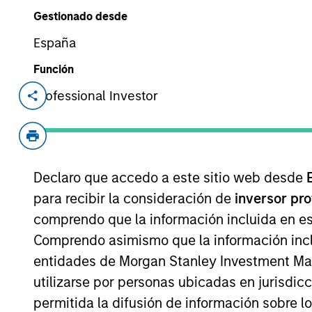
Gestionado desde
España
Descripción ge
Función
Professional Investor
Objetivo de la inversión
Para generar ingresos y el crecimiento a l
Declaro que accedo a este sitio web desde
para recibir la consideración de
inversor pr
Enfoque de inversión
comprendo que la información incluida en es
Comprendo asimismo que la información incl
Su objetivo es ofrecer un nivel atractivo d
entidades de Morgan Stanley Investment Mana
fija que sean titulaciones hipotecarias, t
utilizarse por personas ubicadas en jurisdic
garantía hipotecaria ("titulizaciones hipote
permitida la difusión de información sobre l