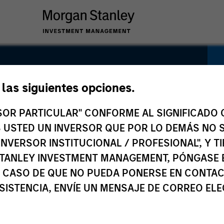
et Backed
e las siguientes opciones.
Fund
RSOR PARTICULAR" CONFORME AL SIGNIFICADO Q
 ES USTED UN INVERSOR QUE POR LO DEMÁS NO S
INVERSOR INSTITUCIONAL / PROFESIONAL", Y T
TANLEY INVESTMENT MANAGEMENT, PÓNGASE 
 CASO DE QUE NO PUEDA PONERSE EN CONTAC
SISTENCIA, ENVÍE UN MENSAJE DE CORREO EL
o
Precio y rentabilidad
Composición
Ge