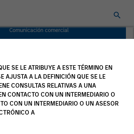
Comunicación comercial
Comentario
Key Investor
Information
(KID)
UE SE LE ATRIBUYE A ESTE TÉRMINO EN
E AJUSTA A LA DEFINICIÓN QUE SE LE
Idea De
Inversión
IENE CONSULTAS RELATIVAS A UNA
EN CONTACTO CON UN INTERMEDIARIO O
TO CON UN INTERMEDIARIO O UN ASESOR
ECTRÓNICO A
stores del fondo
Documentación