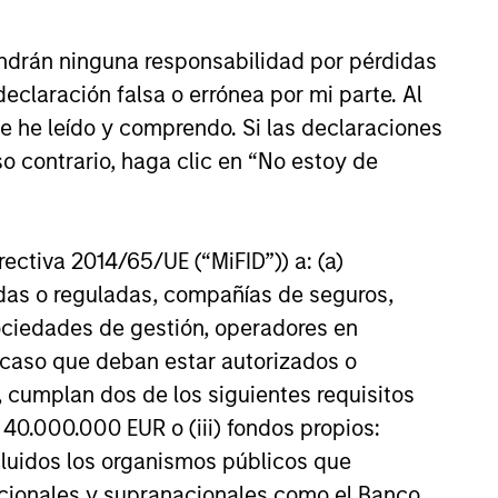
umentar
ndrán ninguna responsabilidad por pérdidas
dad
claración falsa o errónea por mi parte. Al
ienen en
ue he leído y comprendo. Si las declaraciones
te de
t.
Por
o contrario, haga clic en “No estoy de
nte que
irectiva 2014/65/UE (“MiFID”)) a: (a)
adas o reguladas, compañías de seguros,
sociedades de gestión, operadores en
a caso que deban estar autorizados o
 cumplan dos de los siguientes requisitos
 40.000.000 EUR o (iii) fondos propios:
cluidos los organismos públicos que
nacionales y supranacionales como el Banco