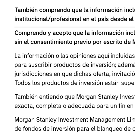
También comprendo que la información inclui
El valor de las inversiones y de las renta
institucional/profesional en el país desde el
objetivos de inversión.
Comprendo y acepto que la información inclui
sin el consentimiento previo por escrito de
Datos del fondo
La información o las opiniones aquí incluida
para suscribir productos de inversión; adem
jurisdicciones en que dichas oferta, invitaci
Todos los productos de inversión están suped
También entiendo que Morgan Stanley Invest
exacta, completa o adecuada para un fin en p
Precio y rentab
Morgan Stanley Investment Management Limite
de fondos de inversión para el blanqueo de ca