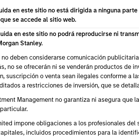
da en este sitio no está dirigida a ninguna parte
s derivadas de ellas fluctuará, por lo que no existe gar
 que se accede al sitio web.
da en este sitio no podrá reproducirse ni transmi
 Morgan Stanley.
s no deben considerarse comunicación publicitaria 
ás, no se ofrecerán ni se venderán productos de i
ón, suscripción o venta sean ilegales conforme a la
itados a restricciones de inversión, que se detalla
ment Management no garantiza ni asegura que la i
articular.
ilidad
d impone obligaciones a los profesionales del se
pitales, incluidos procedimientos para la identifi