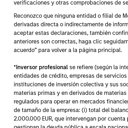
verificaciones y otras comprobaciones de se
La rentabilidad pasada no es un indicador
Reconozco que ninguna entidad o filial de 
o disminuir como consecuencia de las fluc
derivadas directa o indirectamente de infor
corresponden al valor liquidativo al inicio
aceptar estas declaraciones, también confi
cuenta las comisiones y costes incurridos
todas las cifras de rentabilidad y los d
anteriores son correctas, haga clic seguidam
favor
haga clic aquí
para obtener informac
acuerdo” para volver a la página principal.
debería leer atentamente.
*
Inversor profesional
se refiere (según la int
Los
gast
asumidos
entidades de crédito, empresas de servicios
deducen 
instituciones de inversión colectiva y sus 
Incluye 
inversio
materias primas y en derivados de materias 
y los ga
regulados para operar en mercados financier
de tamaño de la empresa: (i) total del balan
2.000.000 EUR, que intervengan por cuenta p
Rentabilidades totales
gestionan la deuda pública a escala naciona