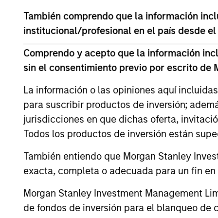
con emisores, prestamistas y administrador
También comprendo que la información inclui
institucional/profesional en el país desde el
El valor de las inversiones y de las renta
objetivos de inversión.
Comprendo y acepto que la información inclui
sin el consentimiento previo por escrito de
La información o las opiniones aquí incluida
Datos del fondo
para suscribir productos de inversión; adem
jurisdicciones en que dichas oferta, invitaci
Todos los productos de inversión están suped
También entiendo que Morgan Stanley Invest
exacta, completa o adecuada para un fin en p
Morgan Stanley Investment Management Limite
Precio y rentab
de fondos de inversión para el blanqueo de ca