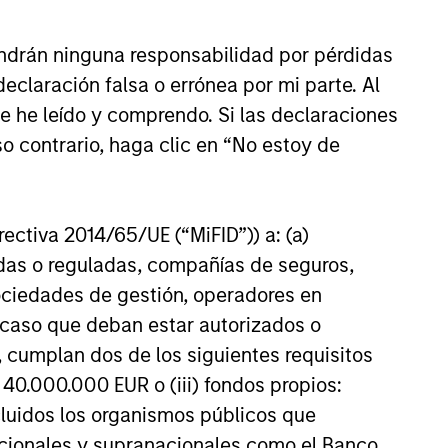
ndrán ninguna responsabilidad por pérdidas
umentar
claración falsa o errónea por mi parte. Al
dad
ue he leído y comprendo. Si las declaraciones
ienen en
o contrario, haga clic en “No estoy de
te de
t.
Por
nte que
irectiva 2014/65/UE (“MiFID”)) a: (a)
adas o reguladas, compañías de seguros,
sociedades de gestión, operadores en
a caso que deban estar autorizados o
 cumplan dos de los siguientes requisitos
 40.000.000 EUR o (iii) fondos propios:
cluidos los organismos públicos que
nacionales y supranacionales como el Banco