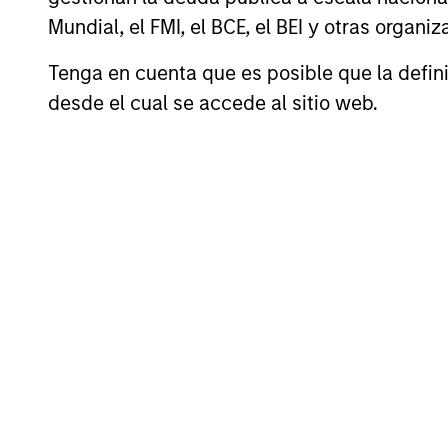
Rentabilidades totales
Mundial, el FMI, el BCE, el BEI y otras organ
Tenga en cuenta que es posible que la definic
desde el cual se accede al sitio web.
Perfil de riesgo y remu
Loading
4
Composición