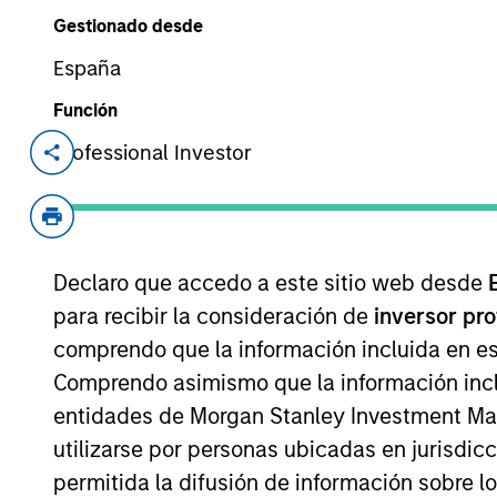
Gestionado desde
España
Descripción ge
Función
Professional Investor
Objetivo de la inversión
Proporcionar una tasa de rendimiento atra
Declaro que accedo a este sitio web desde
para recibir la consideración de
inversor pr
Enfoque de inversión
comprendo que la información incluida en es
Comprendo asimismo que la información incl
Su objetivo es lograr la revalorización del
entidades de Morgan Stanley Investment Mana
variable de alta calidad crediticia. El eq
utilizarse por personas ubicadas en jurisdic
valores de renta fija en los que invertirá
permitida la difusión de información sobre l