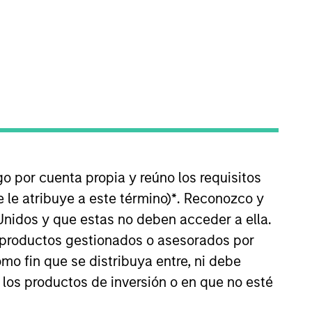
bios en los tipos de interés.
go por cuenta propia y reúno los requisitos
 le atribuye a este término)
*
. Reconozco y
Unidos y que estas no deben acceder a ella.
s productos gestionados o asesorados por
os de titulización de activos con tipo
o fin que se distribuya entre, ni debe
ión y puntuación específicas para los
 los productos de inversión o en que no esté
ental bottom-up, que combina con reuniones