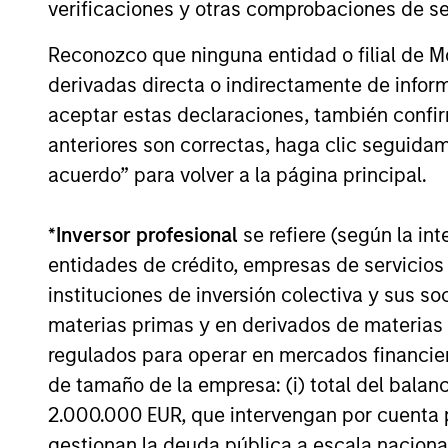
verificaciones y otras comprobaciones de se
Reconozco que ninguna entidad o filial de 
La rentabilidad pasada no es un indicador
derivadas directa o indirectamente de infor
o disminuir como consecuencia de las fluc
aceptar estas declaraciones, también confi
corresponden al valor liquidativo al inicio
anteriores son correctas, haga clic seguidam
cuenta las comisiones y costes incurridos
todas las cifras de rentabilidad y los d
acuerdo” para volver a la página principal.
favor
haga clic aquí
para obtener informac
debería leer atentamente.
*
Inversor profesional
se refiere (según la int
entidades de crédito, empresas de servicios
Los
gast
asumidos
instituciones de inversión colectiva y sus 
deducen 
materias primas y en derivados de materias 
Incluye 
inversio
regulados para operar en mercados financier
y los ga
de tamaño de la empresa: (i) total del balan
2.000.000 EUR, que intervengan por cuenta p
gestionan la deuda pública a escala naciona