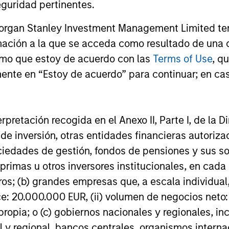
guridad pertinentes.
Morgan Stanley Investment Management Limited te
 fiable de resultados futuros. La rentabilidad puede a
mación a la que se acceda como resultado de una de
tuaciones de las divisas. Todos los datos de rentabili
rmo que estoy de acuerdo con las
Terms of Use
, q
 y al final del periodo, son netos de comisiones, y no t
ente en “Estoy de acuerdo” para continuar; en cas
 en la emisión y reembolso de participaciones. La fuen
atos del índice es Morgan Stanley Investment Managemen
ión adicional sobre rentabilidad e información importa
erpretación recogida en el Anexo II, Parte I, de la D
 de inversión, otras entidades financieras autoriz
os corrientes
reflejan los pagos y gastos
 durante el funcionamiento del fondo y se
sociedades de gestión, fondos de pensiones y sus 
de los activos del fondo durante el período.
primas u otros inversores institucionales, en cad
las comisiones pagadas por gestión de
nes (comisión de gestión), las del depositario
os; (b) grandes empresas que, a escala individual,
stos administrativos.
ce: 20.000.000 EUR, (ii) volumen de negocios neto:
ropia; o (c) gobiernos nacionales y regionales, in
l y regional, bancos centrales, organismos inter