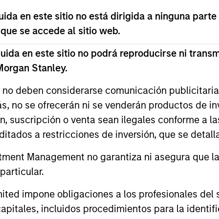
es, con el fin de evaluar las oportunidades y los riesg
da en este sitio no está dirigida a ninguna parte
 que se accede al sitio web.
s derivadas de ellas fluctuará, por lo que no existe gar
da en este sitio no podrá reproducirse ni transmi
 Morgan Stanley.
s no deben considerarse comunicación publicitaria 
ás, no se ofrecerán ni se venderán productos de i
ón, suscripción o venta sean ilegales conforme a la
itados a restricciones de inversión, que se detalla
ment Management no garantiza ni asegura que la i
articular.
d impone obligaciones a los profesionales del se
ilidad
pitales, incluidos procedimientos para la identifi