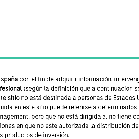
neral
ctiva, minimizando al mismo tiempo la exposición a cam
España
con el fin de adquirir información, interven
ofesional
(según la definición que a continuación se
te sitio no está destinada a personas de Estados 
uida en este sitio puede referirse a determinado
 capital a corto plazo invirtiendo principalmente en bon
gement, pero que no está dirigida a, no tiene com
uipo Securitized aplica metodologías propias de valorac
ciones en que no esté autorizada la distribución de
 el fondo. El equipo sigue un proceso analítico fundam
os productos de inversión.