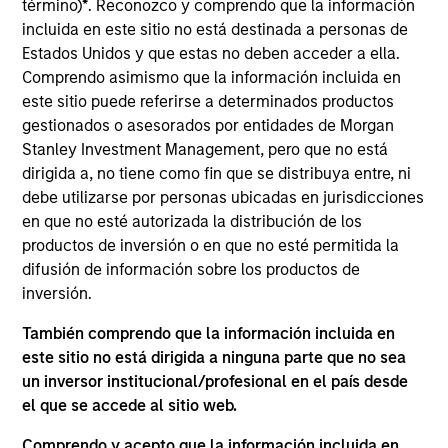
Government
término)
*
. Reconozco y comprendo que la información
Government
Strategy Name
Agency
C
incluida en este sitio no está destinada a personas de
Obligations
Obligation
Estados Unidos y que estas no deben acceder a ella.
Comprendo asimismo que la información incluida en
este sitio puede referirse a determinados productos
Customized
gestionados o asesorados por entidades de Morgan
Cash
Stanley Investment Management, pero que no está
dirigida a, no tiene como fin que se distribuya entre, ni
debe utilizarse por personas ubicadas en jurisdicciones
en que no esté autorizada la distribución de los
Short
productos de inversión o en que no esté permitida la
Duration
difusión de información sobre los productos de
inversión.
También comprendo que la información incluida en
este sitio no está dirigida a ninguna parte que no sea
Multi-
un inversor institucional/profesional en el país desde
Currency
el que se accede al sitio web.
Comprendo y acepto que la información incluida en