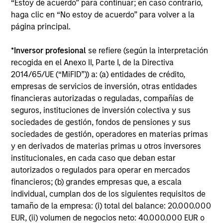
“Estoy de acuerdo” para continuar; en caso contrario,
The Customised Fixed Income Team manages portfolios
haga clic en “No estoy de acuerdo” para volver a la
for corporations, insurance companies and other
página principal.
investors.
*
Inversor profesional
se refiere (según la interpretación
recogida en el Anexo II, Parte I, de la Directiva
2014/65/UE (“MiFID”)) a: (a) entidades de crédito,
empresas de servicios de inversión, otras entidades
Resources
financieras autorizadas o reguladas, compañías de
seguros, instituciones de inversión colectiva y sus
sociedades de gestión, fondos de pensiones y sus
sociedades de gestión, operadores en materias primas
y en derivados de materias primas u otros inversores
institucionales, en cada caso que deban estar
autorizados o regulados para operar en mercados
financieros; (b) grandes empresas que, a escala
individual, cumplan dos de los siguientes requisitos de
tamaño de la empresa: (i) total del balance: 20.000.000
EUR, (ii) volumen de negocios neto: 40.000.000 EUR o