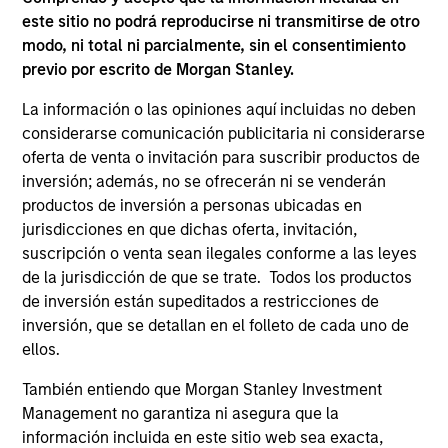
este sitio no podrá reproducirse ni transmitirse de otro
The above represents the typical investments under
modo, ni total ni parcialmente, sin el consentimiento
normal market conditions and is subject to change.
previo por escrito de Morgan Stanley.
La información o las opiniones aquí incluidas no deben
considerarse comunicación publicitaria ni considerarse
oferta de venta o invitación para suscribir productos de
inversión; además, no se ofrecerán ni se venderán
Distinguishing Factors
productos de inversión a personas ubicadas en
jurisdicciones en que dichas oferta, invitación,
suscripción o venta sean ilegales conforme a las leyes
de la jurisdicción de que se trate. Todos los productos
Focus and Expertise
de inversión están supeditados a restricciones de
inversión, que se detallan en el folleto de cada uno de
A specialised team within our Global Fixed Income with a
ellos.
focus on capital preservation and strong risk-adjusted
returns.
También entiendo que Morgan Stanley Investment
Management no garantiza ni asegura que la
información incluida en este sitio web sea exacta,