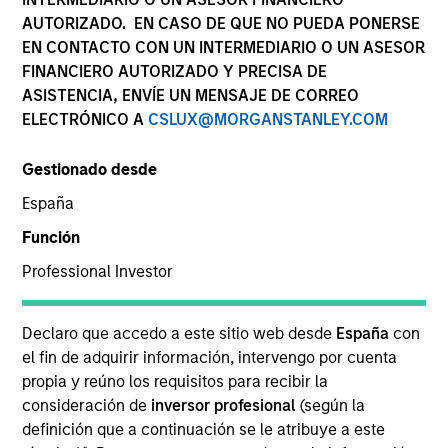
A bespoke solution requires specialised investment
AUTORIZADO. EN CASO DE QUE NO PUEDA PONERSE
expertise along with extensive support to ensure it is
EN CONTACTO CON UN INTERMEDIARIO O UN ASESOR
tailored to your circumstances and investment policy
FINANCIERO AUTORIZADO Y PRECISA DE
requirements. Our short- and limited-duration bespoke
ASISTENCIA, ENVÍE UN MENSAJE DE CORREO
accounts are versatile enough to address a range of
ELECTRÓNICO A
CSLUX@MORGANSTANLEY.COM
institutional investor needs. Our multi-currency strategies
are available for global accounts.
Gestionado desde
España
Función
Customized Universe
Professional Investor
The below snapshot highlights the ability to customise
Declaro que accedo a este sitio web desde
España
con
our short duration fixed income strategies, with each
el fin de adquirir información, intervengo por cuenta
bespoke solution mandate investing in diversified pool of
propia y reúno los requisitos para recibir la
credit instruments across sectors, in accordance with a
consideración de
inversor profesional
(según la
mandated benchmark.
definición que a continuación se le atribuye a este