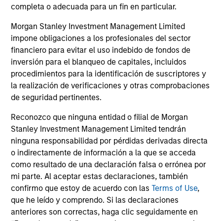
completa o adecuada para un fin en particular.
Customization
Morgan Stanley Investment Management Limited
High level on customization given client-specific risk,
impone obligaciones a los profesionales del sector
return, liquidity, accounting and tax/regulatory issues.
financiero para evitar el uso indebido de fondos de
inversión para el blanqueo de capitales, incluidos
procedimientos para la identificación de suscriptores y
la realización de verificaciones y otras comprobaciones
Access
de seguridad pertinentes.
Direct access to the portfolio management team, as the
Reconozco que ninguna entidad o filial de Morgan
team works in partnership with our clients to help
Stanley Investment Management Limited tendrán
optimize their cash and liquidity management.
ninguna responsabilidad por pérdidas derivadas directa
o indirectamente de información a la que se acceda
como resultado de una declaración falsa o errónea por
mi parte. Al aceptar estas declaraciones, también
Flexibility
confirmo que estoy de acuerdo con las
Terms of Use
,
que he leído y comprendo. Si las declaraciones
From trade authorisation policy to customised reporting,
anteriores son correctas, haga clic seguidamente en
we consistently seek to meet our clients' unique needs.