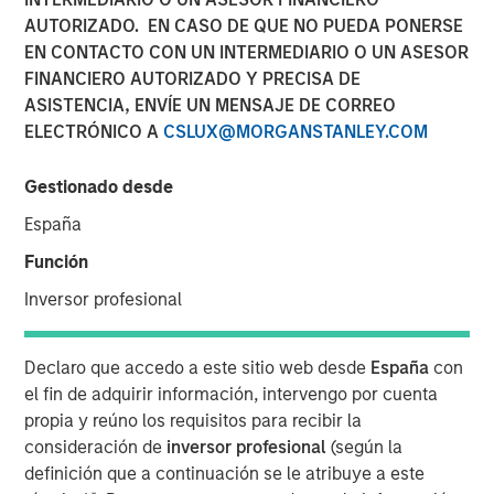
AUTORIZADO. EN CASO DE QUE NO PUEDA PONERSE
EN CONTACTO CON UN INTERMEDIARIO O UN ASESOR
09 OCTUBRE 2025
FINANCIERO AUTORIZADO Y PRECISA DE
ASISTENCIA, ENVÍE UN MENSAJE DE CORREO
ELECTRÓNICO A
CSLUX@MORGANSTANLEY.COM
Overview of the current landscape across equity markets.
Gestionado desde
España
Eaton Vance Equity Team
Función
Eaton Vance Equity is comprised of six distinct
Inversor profesional
investment teams of experienced, long-tenured investors.
We employ bottom-up, research driven investment
approaches designed to deliver attractive risk-adjusted
Declaro que accedo a este sitio web desde
España
con
long-term performance for clients. We utilize a structural
el fin de adquirir información, intervengo por cuenta
approach to mitigate behavioral biases in investment
propia y reúno los requisitos para recibir la
decision-making. Eaton Vance Equity investment teams
consideración de
inversor profesional
(según la
manage diverse strategies across U.S., international and
definición que a continuación se le atribuye a este
global equity covering various market capitalization and