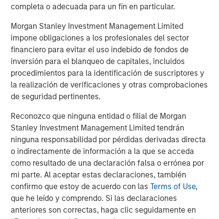
Strategy Model: A Factor-Based
C
completa o adecuada para un fin en particular.
Approach to Managing Interest Rates
Anton Heese and Matas Vala explore the
H
Morgan Stanley Investment Management Limited
Quantitative Duration Strategy Model, one of the
h
impone obligaciones a los profesionales del sector
proprietary tools the team uses to enhance their
c
financiero para evitar el uso indebido de fondos de
investment process, as it helps provide structure
d
inversión para el blanqueo de capitales, incluidos
and rigour with identifying and processing
l
procedimientos para la identificación de suscriptores y
relevant and important data.
C
la realización de verificaciones y otras comprobaciones
f
de seguridad pertinentes.
c
05-AGO-2026
0
Reconozco que ninguna entidad o filial de Morgan
Stanley Investment Management Limited tendrán
ninguna responsabilidad por pérdidas derivadas directa
o indirectamente de información a la que se acceda
como resultado de una declaración falsa o errónea por
mi parte. Al aceptar estas declaraciones, también
confirmo que estoy de acuerdo con las
Terms of Use
,
The views and opinions are those of the author as of the date of
que he leído y comprendo. Si las declaraciones
publication and are subject to change at any time due to market
anteriores son correctas, haga clic seguidamente en
or economic conditions and may not necessarily come to pass.