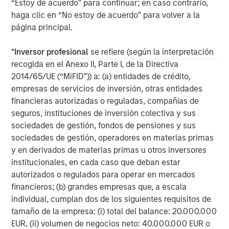
“Estoy de acuerdo” para continuar; en caso contrario,
The views expressed do not reflect the opinions of all
investment personnel at Morgan Stanley Investment
haga clic en “No estoy de acuerdo” para volver a la
Management (MSIM) and its subsidiaries and affiliates
página principal.
(collectively the Firm”), and may not be reflected in all the
strategies and products that the Firm offers.
*
Inversor profesional
se refiere (según la interpretación
This material is a general communication, which is not impartial,
recogida en el Anexo II, Parte I, de la Directiva
is for informational and educational purposes only, not a
recommendation to purchase or sell specific securities, or to
2014/65/UE (“MiFID”)) a: (a) entidades de crédito,
adopt any particular investment strategy. Information does not
empresas de servicios de inversión, otras entidades
address financial objectives, situation or specific needs of
individual investors.
financieras autorizadas o reguladas, compañías de
seguros, instituciones de inversión colectiva y sus
Any charts and graphs provided are for illustrative purposes
only. Any performance quoted represents past performance
.
sociedades de gestión, fondos de pensiones y sus
Past performance does not guarantee future results
. All
sociedades de gestión, operadores en materias primas
investments involve risks, including the possible loss of
y en derivados de materias primas u otros inversores
principal.
institucionales, en cada caso que deban estar
For the complete content and important disclosures, refer to
autorizados o regulados para operar en mercados
the disclosures at the back of the material.
financieros; (b) grandes empresas que, a escala
individual, cumplan dos de los siguientes requisitos de
tamaño de la empresa: (i) total del balance: 20.000.000
EUR, (ii) volumen de negocios neto: 40.000.000 EUR o