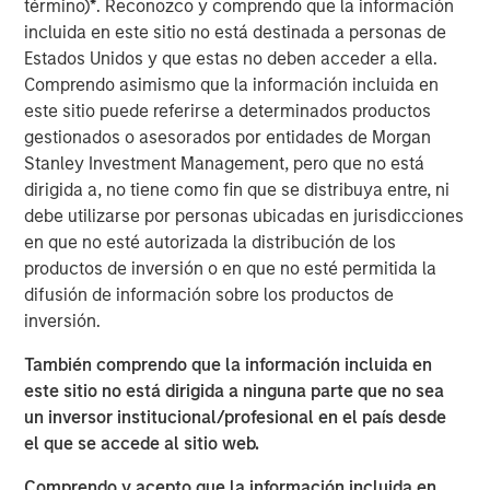
término)
*
. Reconozco y comprendo que la información
investment styles.
incluida en este sitio no está destinada a personas de
Estados Unidos y que estas no deben acceder a ella.
ARTÍCULOS RELACIONADOS
Comprendo asimismo que la información incluida en
este sitio puede referirse a determinados productos
ARTÍCULO
gestionados o asesorados por entidades de Morgan
2026 Russell Reconstitution: A New Lens on
Stanley Investment Management, pero que no está
Growth, Value and Active Management
dirigida a, no tiene como fin que se distribuya entre, ni
debe utilizarse por personas ubicadas en jurisdicciones
en que no esté autorizada la distribución de los
ARTÍCULO
productos de inversión o en que no esté permitida la
difusión de información sobre los productos de
Equity Market Monitor – Q2 2026
inversión.
También comprendo que la información incluida en
ARTÍCULO
este sitio no está dirigida a ninguna parte que no sea
Why Quality Stocks Still Matter in Today’s
un inversor institucional/profesional en el país desde
Market
el que se accede al sitio web.
Comprendo y acepto que la información incluida en