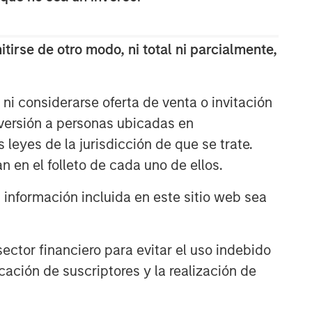
tirse de otro modo, ni total ni parcialmente,
ni considerarse oferta de venta o invitación
nversión a personas ubicadas en
s leyes de la jurisdicción de que se trate.
Emerging Markets Equity Team
n en el folleto de cada uno de ellos.
The Emerging Markets Equity team
nformación incluida en este sitio web sea
combines deep expertise and local
presence in global markets with an
integrated top-down and bottom-up
ctor financiero para evitar el uso indebido
investment approach to invest in core
cación de suscriptores y la realización de
and growth-oriented portfolios across
non-U.S. markets.