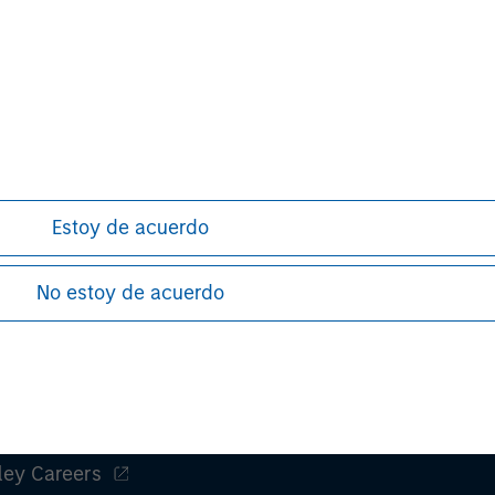
 as of the date of publication and are subject to change at an
ws expressed do not reflect the opinions of all investment pe
liates (collectively the Firm”) and may not be reflected in all
h is not impartial, is for informational and educational purpo
ular investment strategy. Information does not address financial 
rative purposes only. Any performance quoted represents past 
Estoy de acuerdo
stors should carefully review the strategy’s relevant offerin
.
No estoy de acuerdo
ley
ley Careers