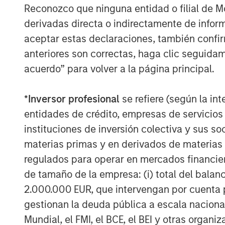
Reconozco que ninguna entidad o filial de 
Download “The Unexpected Winners 
derivadas directa o indirectamente de infor
aceptar estas declaraciones, también confi
anteriores son correctas, haga clic seguidam
acuerdo” para volver a la página principal.
*
Inversor profesional
se refiere (según la int
entidades de crédito, empresas de servicios
instituciones de inversión colectiva y sus 
materias primas y en derivados de materias 
regulados para operar en mercados financier
de tamaño de la empresa: (i) total del balan
2.000.000 EUR, que intervengan por cuenta p
gestionan la deuda pública a escala naciona
Mundial, el FMI, el BCE, el BEI y otras organ