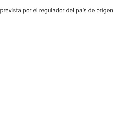
prevista por el regulador del país de origen
NSILIENT OBSERVER
he Wisdom of
owds in Markets:
owd Behavior in
 review the wisdom of