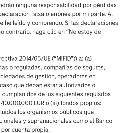
ndrán ninguna responsabilidad por pérdidas
ARTÍCULOS RELACIONADOS
claración falsa o errónea por mi parte. Al
ue he leído y comprendo. Si las declaraciones
TALES FROM THE EMERGING WORLD
o contrario, haga clic en “No estoy de
From Electric Vehicles to
Humanoids: China’s Next
Manufacturing Leap
irectiva 2014/65/UE (“MiFID”)) a: (a)
TALES FROM THE EMERGING WORLD
adas o reguladas, compañías de seguros,
Terms of Trade: The Quiet
sociedades de gestión, operadores en
Tailwind Behind Emerging
a caso que deban estar autorizados o
Market’s Comeback
 cumplan dos de los siguientes requisitos
TALES FROM THE EMERGING WORLD
 40.000.000 EUR o (iii) fondos propios:
The Water Constraint
cluidos los organismos públicos que
nacionales y supranacionales como el Banco
n por cuenta propia.