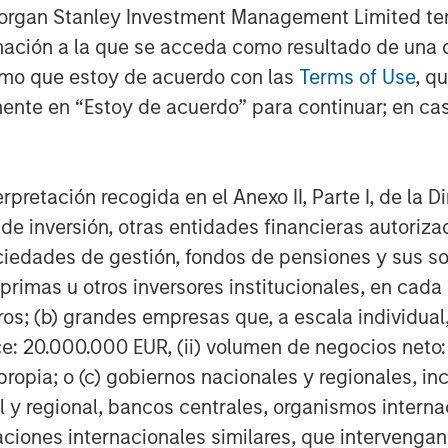
Morgan Stanley Investment Management Limited te
of a Divided World”
mación a la que se acceda como resultado de una de
rmo que estoy de acuerdo con las
Terms of Use
, q
ente en “Estoy de acuerdo” para continuar; en cas
erpretación recogida en el Anexo II, Parte I, de la D
 de inversión, otras entidades financieras autoriz
sociedades de gestión, fondos de pensiones y sus 
primas u otros inversores institucionales, en cad
os; (b) grandes empresas que, a escala individual,
ce: 20.000.000 EUR, (ii) volumen de negocios neto:
ropia; o (c) gobiernos nacionales y regionales, in
l y regional, bancos centrales, organismos inter
izaciones internacionales similares, que intervenga