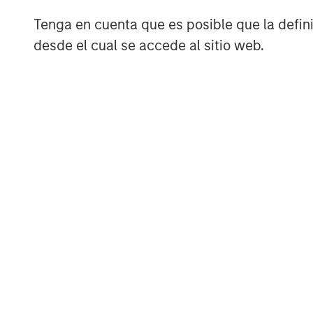
Tenga en cuenta que es posible que la definic
desde el cual se accede al sitio web.
ARTÍCULO
ARTÍCULO
Real Estate Midyear
The M
Outlook:
Quanti
Constructive Amid
Durati
The current
Anton He