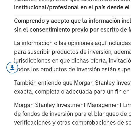
institucional/profesional en el país desde el
Comprendo y acepto que la información inclui
sin el consentimiento previo por escrito de
La información o las opiniones aquí incluida
para suscribir productos de inversión; adem
jurisdicciones en que dichas oferta, invitaci
Todos los productos de inversión están suped
In a year defined by uncertainty—war
rising U.S.- China tensions, and a new
También entiendo que Morgan Stanley Invest
policy changes—the world’s best per
exacta, completa o adecuada para un fin en p
weren’t to be found among the usual s
Morgan Stanley Investment Management Limite
number of overlooked and misunderst
de fondos de inversión para el blanqueo de ca
markets that delivered extraordinary 
verificaciones y otras comprobaciones de se