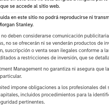
 que se accede al sitio web.
da en este sitio no podrá reproducirse ni transmi
 Morgan Stanley.
s no deben considerarse comunicación publicitaria 
ás, no se ofrecerán ni se venderán productos de i
ón, suscripción o venta sean ilegales conforme a la
itados a restricciones de inversión, que se detalla
s in Europe and the Middle East,
 U.S. leadership signaling major
ment Management no garantiza ni asegura que la i
forming stock markets in 2024
articular.
afe havens. Rather, it was a
d impone obligaciones a los profesionales del se
ood frontier and small emerging
pitales, incluidos procedimientos para la identifi
gains.
guridad pertinentes.