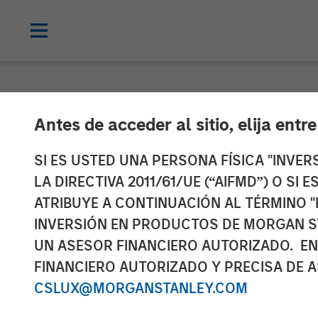
TALES FROM THE EMERGING WORLD
Antes de acceder al sitio, elija entr
Video: The Une
SI ES USTED UNA PERSONA FÍSICA "INVE
LA DIRECTIVA 2011/61/UE (“AIFMD”) O SI
World
ATRIBUYE A CONTINUACIÓN AL TÉRMINO "
INVERSIÓN EN PRODUCTOS DE MORGAN S
UN ASESOR FINANCIERO AUTORIZADO. EN
12 FEBRERO 2025
FINANCIERO AUTORIZADO Y PRECISA DE A
CSLUX@MORGANSTANLEY.COM