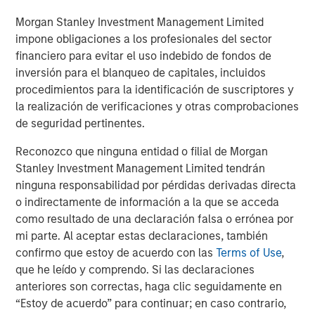
Morgan Stanley Investment Management Limited
Source: The Breakthrough Institute, December 17, 2018.
impone obligaciones a los profesionales del sector
financiero para evitar el uso indebido de fondos de
inversión para el blanqueo de capitales, incluidos
The global energy system requires redundancy and
procedimientos para la identificación de suscriptores y
reliability that is hard to achieve with renewables alone.
la realización de verificaciones y otras comprobaciones
Solar, wind and hydro depend on weather conditions and
de seguridad pertinentes.
seasonal cycles that limit consistent use. While battery
technology is improving, wind and solar are not reliable
Reconozco que ninguna entidad o filial de Morgan
“baseload” energy sources.
Stanley Investment Management Limited tendrán
ninguna responsabilidad por pérdidas derivadas directa
Nuclear power is currently the only carbon-free energy
o indirectamente de información a la que se acceda
source that can reliably deliver electricity, day or night,
como resultado de una declaración falsa o errónea por
24/7, to critical service providers like hospitals or data
mi parte. Al aceptar estas declaraciones, también
centers, more so than any other energy sources including
7
confirmo que estoy de acuerdo con las
Terms of Use
,
solar, wind and natural gas.
que he leído y comprendo. Si las declaraciones
Arguably the biggest misconception about nuclear power
anteriores son correctas, haga clic seguidamente en
is safety. High-profile accidents like Chernobyl and
“Estoy de acuerdo” para continuar; en caso contrario,