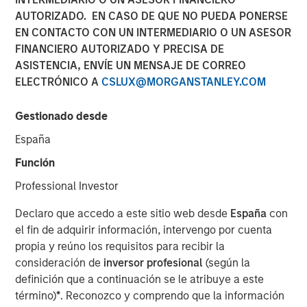
AUTORIZADO. EN CASO DE QUE NO PUEDA PONERSE
02 JUNIO 2022
EN CONTACTO CON UN INTERMEDIARIO O UN ASESOR
FINANCIERO AUTORIZADO Y PRECISA DE
ASISTENCIA, ENVÍE UN MENSAJE DE CORREO
ELECTRÓNICO A
CSLUX@MORGANSTANLEY.COM
As the world gears up to tackle global warming,
renewable energy sources such as solar, wind and hydro
Gestionado desde
power are at the forefront of solutions offered to avert a
climate catastrophe. Yet a case needs to be made to
España
include nuclear power in the mix of tools to fight climate
Función
change. Given the challenges in quickly expanding
renewable energy sources like solar, and increased
Professional Investor
geopolitical concerns around energy independence,
Declaro que accedo a este sitio web desde
España
con
policy makers are finally waking up to the promise of
el fin de adquirir información, intervengo por cuenta
nuclear power.
propia y reúno los requisitos para recibir la
French president Emmanuel Macron recently announced
consideración de
inversor profesional
(según la
a €1 billion package of funding in support of small
definición que a continuación se le atribuye a este
nuclear reactors and pledged to construct 14 new
término)
*
. Reconozco y comprendo que la información
1,2