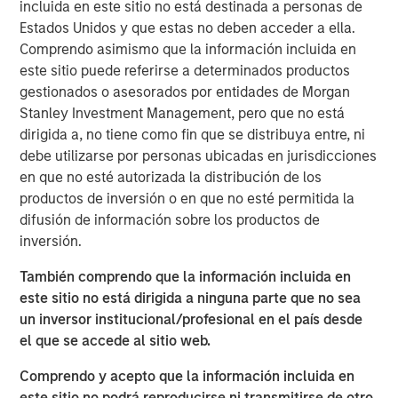
generation reactors.
Newly elected South Korean
incluida en este sitio no está destinada a personas de
President Yoon Sukyeol is aiming for nuclear to account
Estados Unidos y que estas no deben acceder a ella.
for 30% of total power generation, a reversal in policy
Comprendo asimismo que la información incluida en
3
from the previous president.
Japan, home to the 2011
este sitio puede referirse a determinados productos
Fukushima nuclear accident, recently restarted nuclear
gestionados o asesorados por entidades de Morgan
4
capacity.
China intends to build more nuclear reactors
Stanley Investment Management, pero que no está
over the next 15 years—150 in total—more than the rest of
dirigida a, no tiene como fin que se distribuya entre, ni
5
the world combined has built over the last 35 years.
debe utilizarse por personas ubicadas en jurisdicciones
en que no esté autorizada la distribución de los
Yet, a rebranding of this “elemental” power is needed to
productos de inversión o en que no esté permitida la
overcome legacy perceptions. Nuclear is carbon free,
difusión de información sobre los productos de
more reliable than other renewables, and possesses a
inversión.
strong safety track record, on par with solar and wind
energy. Nuclear energy produces zero direct carbon or
También comprendo que la información incluida en
GHG (Greenhouse Gas) emissions. In fact, nuclear has
este sitio no está dirigida a ninguna parte que no sea
lower GHG emissions than solar and wind when including
un inversor institucional/profesional en el país desde
indirect emissions over its lifecycle. Over the past 50
el que se accede al sitio web.
years, nuclear power has reduced CO
emissions by
2
Comprendo y acepto que la información incluida en
more than 60 gigatons, which is almost two years’ worth
este sitio no podrá reproducirse ni transmitirse de otro