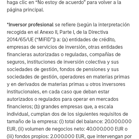
Fukushima have amplified long-standing fears around
haga clic en “No estoy de acuerdo” para volver a la
nuclear. Yet deaths resulting from nuclear energy are
página principal.
99% lower than deaths from coal and 97% lower than
8
deaths from gas.
Radiation exposure from Chernobyl,
*
Inversor profesional
se refiere (según la interpretación
the worst nuclear accident in history, caused an
recogida en el Anexo II, Parte I, de la Directiva
estimated 4,000 premature deaths, according to the
2014/65/UE (“MiFID”)) a: (a) entidades de crédito,
9
United Nations.
While this is an unthinkable tragedy,
empresas de servicios de inversión, otras entidades
researchers have estimated that as many as 4.5 million
financieras autorizadas o reguladas, compañías de
people died in a single year (2019) from exposure to air
seguros, instituciones de inversión colectiva y sus
10
pollution caused by fossil fuels.
sociedades de gestión, fondos de pensiones y sus
sociedades de gestión, operadores en materias primas
What then explains the general public’s fear of nuclear
y en derivados de materias primas u otros inversores
power? To start, nuclear accidents seem to have been
institucionales, en cada caso que deban estar
seared into the public consciousness. In nearly every
autorizados o regulados para operar en mercados
case that a country has shut down nuclear power plants,
financieros; (b) grandes empresas que, a escala
11
“dirty” power has replaced carbon-free electricity.
individual, cumplan dos de los siguientes requisitos de
Nuclear waste is a serious concern, but 90% of nuclear
tamaño de la empresa: (i) total del balance: 20.000.000
12
waste is “low-level” and only 1% radioactive.
Three
EUR, (ii) volumen de negocios neto: 40.000.000 EUR o
percent of the waste is considered “high-level,” but
(iii) fondos propios: 2.000.000 EUR, que intervengan por