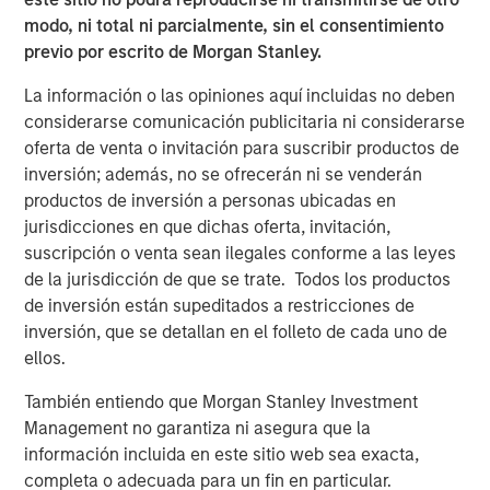
6
of global emissions.
Nuclear has a proven track record
modo, ni total ni parcialmente, sin el consentimiento
for historic decarbonization: three of the five fastest
previo por escrito de Morgan Stanley.
declines in the carbon intensity of energy occurred in
countries that embraced nuclear power (
Display 1
).
La información o las opiniones aquí incluidas no deben
considerarse comunicación publicitaria ni considerarse
oferta de venta o invitación para suscribir productos de
Nuclear Can Drastically Alter a Carbon Footprint
inversión; además, no se ofrecerán ni se venderán
productos de inversión a personas ubicadas en
Five fastest declines in energy intensity of carbon
jurisdicciones en que dichas oferta, invitación,
Display 1
suscripción o venta sean ilegales conforme a las leyes
de la jurisdicción de que se trate. Todos los productos
de inversión están supeditados a restricciones de
inversión, que se detallan en el folleto de cada uno de
ellos.
También entiendo que Morgan Stanley Investment
Management no garantiza ni asegura que la
información incluida en este sitio web sea exacta,
completa o adecuada para un fin en particular.