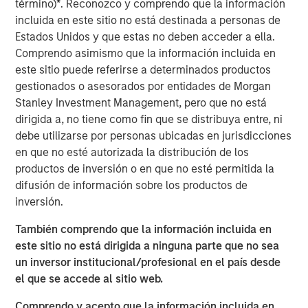
término)
*
. Reconozco y comprendo que la información
Emerging Markets Equity Team
incluida en este sitio no está destinada a personas de
The Emerging Markets Equity team combines deep
Estados Unidos y que estas no deben acceder a ella.
expertise and local presence in global markets with an
Comprendo asimismo que la información incluida en
integrated top-down and bottom-up investment approach
este sitio puede referirse a determinados productos
to invest in core and growth-oriented portfolios across
gestionados o asesorados por entidades de Morgan
non-U.S. markets.
Stanley Investment Management, pero que no está
dirigida a, no tiene como fin que se distribuya entre, ni
debe utilizarse por personas ubicadas en jurisdicciones
ARTÍCULOS RELACIONADOS
en que no esté autorizada la distribución de los
productos de inversión o en que no esté permitida la
TALES FROM THE EMERGING WORLD
difusión de información sobre los productos de
From Electric Vehicles to Humanoids: China’s
inversión.
Next Manufacturing Leap
También comprendo que la información incluida en
este sitio no está dirigida a ninguna parte que no sea
TALES FROM THE EMERGING WORLD
un inversor institucional/profesional en el país desde
el que se accede al sitio web.
Terms of Trade: The Quiet Tailwind Behind
Emerging Market’s Comeback
Comprendo y acepto que la información incluida en