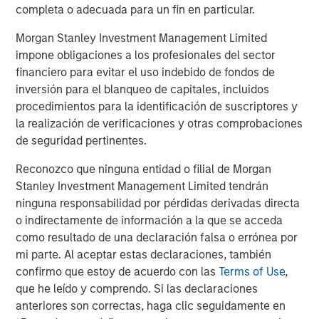
completa o adecuada para un fin en particular.
Morgan Stanley Investment Management Limited
impone obligaciones a los profesionales del sector
ARTÍCULO
T
financiero para evitar el uso indebido de fondos de
The MSIM Quantitative Duration
F
inversión para el blanqueo de capitales, incluidos
Strategy Model: A Factor-Based
C
procedimientos para la identificación de suscriptores y
Approach to Managing Interest Rates
la realización de verificaciones y otras comprobaciones
Anton Heese and Matas Vala explore the
H
de seguridad pertinentes.
Quantitative Duration Strategy Model, one of the
h
proprietary tools the team uses to enhance their
c
Reconozco que ninguna entidad o filial de Morgan
investment process, as it helps provide structure
d
Stanley Investment Management Limited tendrán
and rigour with identifying and processing
l
ninguna responsabilidad por pérdidas derivadas directa
relevant and important data.
C
o indirectamente de información a la que se acceda
f
como resultado de una declaración falsa o errónea por
c
05-AGO-2026
0
mi parte. Al aceptar estas declaraciones, también
confirmo que estoy de acuerdo con las
Terms of Use
,
que he leído y comprendo. Si las declaraciones
anteriores son correctas, haga clic seguidamente en