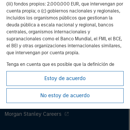
Prior to making any investment decision, investors should
(iii) fondos propios: 2.000.000 EUR, que intervengan por
carefully review the strategy’s relevant offering document.
cuenta propia; o (c) gobiernos nacionales y regionales,
Please read the full disclosures within ‘Tales From The Emerging
incluidos los organismos públicos que gestionan la
World.’
deuda pública a escala nacional y regional, bancos
centrales, organismos internacionales y
supranacionales como el Banco Mundial, el FMI, el BCE,
el BEI y otras organizaciones internacionales similares,
que intervengan por cuenta propia.
Tenga en cuenta que es posible que la definición de
“inversor profesional” no sea la definición prevista por
Estoy de acuerdo
el regulador del país de origen desde el cual se accede
al sitio web.
No estoy de acuerdo
Morgan Stanley
Morgan Stanley Careers