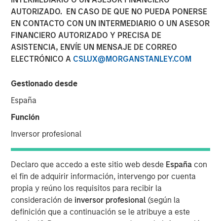
AUTORIZADO. EN CASO DE QUE NO PUEDA PONERSE
EN CONTACTO CON UN INTERMEDIARIO O UN ASESOR
FINANCIERO AUTORIZADO Y PRECISA DE
Play
ASISTENCIA, ENVÍE UN MENSAJE DE CORREO
ELECTRÓNICO A
CSLUX@MORGANSTANLEY.COM
Gestionado desde
Video
España
The Middle East and North Africa (MENA) countries are
Función
engaged in a flurry of activity to deliver on a series of
ambitious plans that will encourage strategic
Inversor profesional
investments, enact reforms and transform the region’s
economy.
Declaro que accedo a este sitio web desde
España
con
el fin de adquirir información, intervengo por cuenta
Download "Grand Visions: The New Face
propia y reúno los requisitos para recibir la
of MENA"
consideración de
inversor profesional
(según la
definición que a continuación se le atribuye a este