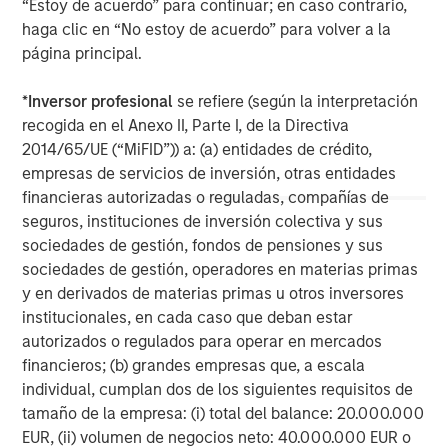
“Estoy de acuerdo” para continuar; en caso contrario,
haga clic en “No estoy de acuerdo” para volver a la
página principal.
IMPORTANT INFORMATION
*
Inversor profesional
se refiere (según la interpretación
The views and opinions are those of the author as of the date of
recogida en el Anexo II, Parte I, de la Directiva
publication and are subject to change at any time due to market
2014/65/UE (“MiFID”)) a: (a) entidades de crédito,
or economic conditions and may not necessarily come to pass.
empresas de servicios de inversión, otras entidades
The views expressed do not reflect the opinions of all
investment personnel at Morgan Stanley Investment
financieras autorizadas o reguladas, compañías de
Management (MSIM) and its subsidiaries and affiliates
seguros, instituciones de inversión colectiva y sus
(collectively the Firm”) and may not be reflected in all the
strategies and products that the Firm offers.
sociedades de gestión, fondos de pensiones y sus
sociedades de gestión, operadores en materias primas
This material is a general communication, which is not impartial,
is for informational and educational purposes only, not a
y en derivados de materias primas u otros inversores
recommendation to purchase or sell specific securities, or to
institucionales, en cada caso que deban estar
adopt any particular investment strategy. Information does not
autorizados o regulados para operar en mercados
address financial objectives, situation, or specific needs of
individual investors.
financieros; (b) grandes empresas que, a escala
individual, cumplan dos de los siguientes requisitos de
Any charts and graphs provided are for illustrative purposes
only. Any performance quoted represents past performance
.
tamaño de la empresa: (i) total del balance: 20.000.000
Past performance does not guarantee future results
.
EUR, (ii) volumen de negocios neto: 40.000.000 EUR o