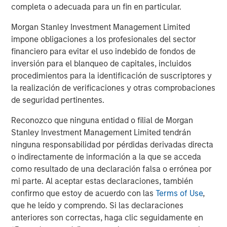
completa o adecuada para un fin en particular.
Fountain Quail Water Treatment pioneered the
Morgan Stanley Investment Management Limited
development of cost-effective, reliable water treatment,
impone obligaciones a los profesionales del sector
recycling, and reuse technologies for deployment in the
financiero para evitar el uso indebido de fondos de
oil field with a successful track record of commercial
inversión para el blanqueo de capitales, incluidos
operations dating back to the mid-1990s. The company’s
procedimientos para la identificación de suscriptores y
suite of proprietary water treatment solutions include the
la realización de verificaciones y otras comprobaciones
fixed and semi-fixed ROVERTM systems, the mobile
de seguridad pertinentes.
SCOUTTM systems, and mobile MAVREXTM chlorine
dioxide water treatment systems, capable of
Reconozco que ninguna entidad o filial de Morgan
accommodating a broad range of customers’ water
Stanley Investment Management Limited tendrán
recycling and reuse demands. Fountain Quail Water
ninguna responsabilidad por pérdidas derivadas directa
Treatment’s units are currently deployed by the leading
o indirectamente de información a la que se acceda
energy companies operating in the Permian Basin and in
como resultado de una declaración falsa o errónea por
other key producing basins across the United States,
mi parte. Al aceptar estas declaraciones, también
enabling customers to realize operational efficiencies
confirmo que estoy de acuerdo con las
Terms of Use
,
and reduce waste by sourcing an increasing proportion of
que he leído y comprendo. Si las declaraciones
their water requirements through produced water
anteriores son correctas, haga clic seguidamente en
recycling.