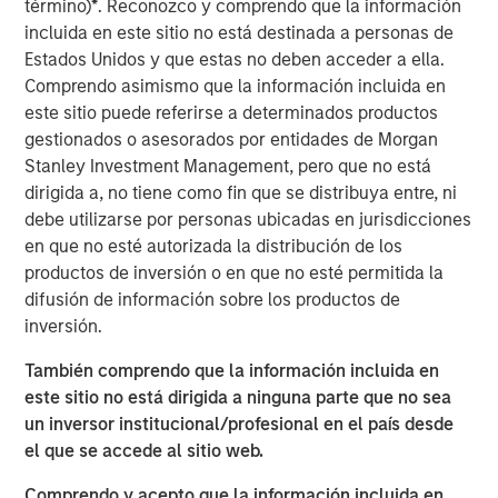
business with operations throughout the Permian Basin
término)
*
. Reconozco y comprendo que la información
and other key producing basins across the United States.
incluida en este sitio no está destinada a personas de
Members of the Fountain Quail Water Treatment senior
Estados Unidos y que estas no deben acceder a ella.
leadership team have joined XRI and will lead the
Comprendo asimismo que la información incluida en
Company’s water treatment division, which will be a
este sitio puede referirse a determinados productos
wholly-owned subsidiary of XRI operating under the
gestionados o asesorados por entidades de Morgan
Fountain Quail name. “This acquisition will enhance XRI’s
Stanley Investment Management, pero que no está
owned network of water midstream systems with full
dirigida a, no tiene como fin que se distribuya entre, ni
recycle and reuse capabilities that set the standard for
debe utilizarse por personas ubicadas en jurisdicciones
flexibility and sustainability for water used in advanced
en que no esté autorizada la distribución de los
completion techniques in the Permian Basin,” stated XRI’s
productos de inversión o en que no esté permitida la
President, John Durand.
difusión de información sobre los productos de
inversión.
“We are delighted with the acquisition of Fountain Quail
Water Treatment,” said XRI CEO Matthew Gabriel. “Its low-
También comprendo que la información incluida en
cost, high-efficiency recycle technology is second-to-
este sitio no está dirigida a ninguna parte que no sea
none. When paired with the natural, non-potable water
un inversor institucional/profesional en el país desde
sourced on our owned water midstream systems in the
el que se accede al sitio web.
Delaware and Midland Basins, it is now possible for our
Comprendo y acepto que la información incluida en