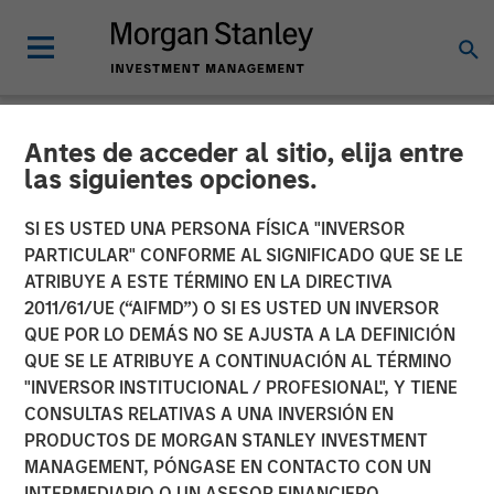
Antes de acceder al sitio, elija entre
NEWSROOM
las siguientes opciones.
PE-backed XRI buys
SI ES USTED UNA PERSONA FÍSICA "INVERSOR
Fountain Quail Water
PARTICULAR" CONFORME AL SIGNIFICADO QUE SE LE
ATRIBUYE A ESTE TÉRMINO EN LA DIRECTIVA
Treatment
2011/61/UE (“AIFMD”) O SI ES USTED UN INVERSOR
QUE POR LO DEMÁS NO SE AJUSTA A LA DEFINICIÓN
QUE SE LE ATRIBUYE A CONTINUACIÓN AL TÉRMINO
XRI, a portfolio company of Morgan Stanley Energy
"INVERSOR INSTITUCIONAL / PROFESIONAL", Y TIENE
Partners, has acquired Fountain Quail Water Treatment, a
CONSULTAS RELATIVAS A UNA INVERSIÓN EN
produced water treatment, recycle and reuse business.
PRODUCTOS DE MORGAN STANLEY INVESTMENT
The seller was Fountain Quail Energy Services LLC, which
MANAGEMENT, PÓNGASE EN CONTACTO CON UN
is backed by CSL Capital Management. No financial terms
INTERMEDIARIO O UN ASESOR FINANCIERO