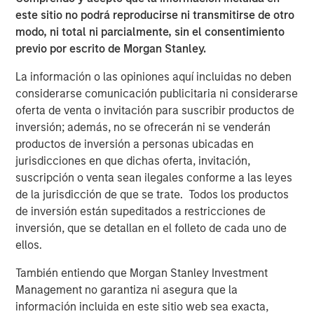
customers to reuse, blend or swap 100% of their
este sitio no podrá reproducirse ni transmitirse de otro
produced water with our water to obtain water of
modo, ni total ni parcialmente, sin el consentimiento
virtually any specification.”
previo por escrito de Morgan Stanley.
Kirk Trosclair, CEO of Fountain Quail Energy Services,
La información o las opiniones aquí incluidas no deben
stated “the sale of our treatment division to XRI is an
considerarse comunicación publicitaria ni considerarse
exciting outcome for us and for a business that traces its
oferta de venta o invitación para suscribir productos de
lineage back to treating oilfield wastewater in the early
inversión; además, no se ofrecerán ni se venderán
days of the Shale Revolution. We look forward to seeing
productos de inversión a personas ubicadas en
the continued growth of the combined platform with XRI
jurisdicciones en que dichas oferta, invitación,
and to sharpening the focus on our remaining water
suscripción o venta sean ilegales conforme a las leyes
logistics, supply and disposal business focused in the
de la jurisdicción de que se trate. Todos los productos
Marcellus and Utica Basins.”
de inversión están supeditados a restricciones de
Gabriel added, “Given the growing preference of the
inversión, que se detallan en el folleto de cada uno de
industry to reuse and recycle produced water in the
ellos.
Permian Basin, this acquisition underscores XRI’s
También entiendo que Morgan Stanley Investment
commitment to environmental stewardship and
Management no garantiza ni asegura que la
strengthens the company’s position as the standard
información incluida en este sitio web sea exacta,
bearer of the water midstream sector.”