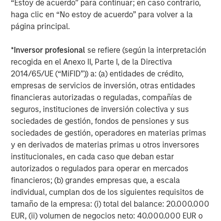
“Estoy de acuerdo” para continuar; en caso contrario,
haga clic en “No estoy de acuerdo” para volver a la
Simmons Energy (A Division of Piper Jaffray) served as
página principal.
exclusive financial advisor to Fountain Quail Energy
Services and CSL Capital Management on the
*
Inversor profesional
se refiere (según la interpretación
transaction.
recogida en el Anexo II, Parte I, de la Directiva
About XRI
2014/65/UE (“MiFID”)) a: (a) entidades de crédito,
empresas de servicios de inversión, otras entidades
Headquartered in Midland, Texas, XRI is a leading full-
financieras autorizadas o reguladas, compañías de
cycle water midstream company with integrated
seguros, instituciones de inversión colectiva y sus
infrastructure assets strategically located throughout the
sociedades de gestión, fondos de pensiones y sus
Permian Basin. XRI has over 300 miles of permanent,
sociedades de gestión, operadores en materias primas
buried pipeline infrastructure and is engaged in the
y en derivados de materias primas u otros inversores
development, production, treatment and transportation of
institucionales, en cada caso que deban estar
water for use in the exploration & production industry. XRI
autorizados o regulados para operar en mercados
is dedicated to bringing deep technical expertise and
financieros; (b) grandes empresas que, a escala
industry leading service to provide cost-effective, reliable
individual, cumplan dos de los siguientes requisitos de
and environmentally responsible water solutions to our
tamaño de la empresa: (i) total del balance: 20.000.000
customers throughout the Permian Basin. XRI is a
EUR, (ii) volumen de negocios neto: 40.000.000 EUR o