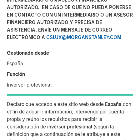
were disclosed.
AUTORIZADO. EN CASO DE QUE NO PUEDA PONERSE
EN CONTACTO CON UN INTERMEDIARIO O UN ASESOR
24 ABRIL 2019
FINANCIERO AUTORIZADO Y PRECISA DE
ASISTENCIA, ENVÍE UN MENSAJE DE CORREO
ELECTRÓNICO A
CSLUX@MORGANSTANLEY.COM
Gestionado desde
MIDLAND, TX — April 24, 2019
España
XRI Holdings, LLC (“XRI” or the “Company”), a leading
Función
water midstream company with owned infrastructure
Inversor profesional
throughout the Permian Basin, announced today that it
has acquired the water treatment and recycling division
of Fountain Quail Energy Services, LLC (“Fountain Quail
Declaro que accedo a este sitio web desde
España
con
Water Treatment”). The consideration for the transaction
el fin de adquirir información, intervengo por cuenta
consisted of cash and equity, but specific terms of the
propia y reúno los requisitos para recibir la
deal were not disclosed. Fountain Quail Water Treatment
consideración de
inversor profesional
(según la
is a leading produced water treatment, recycle, and reuse
definición que a continuación se le atribuye a este