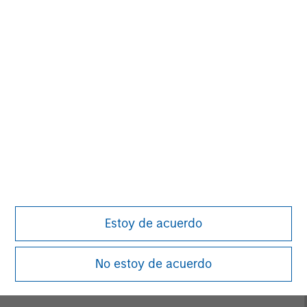
MSIM Spokesperson
David N. Miller
Managing Director
John Moon
Managing Director
Estoy de acuerdo
Logan Burt
No estoy de acuerdo
Managing Director