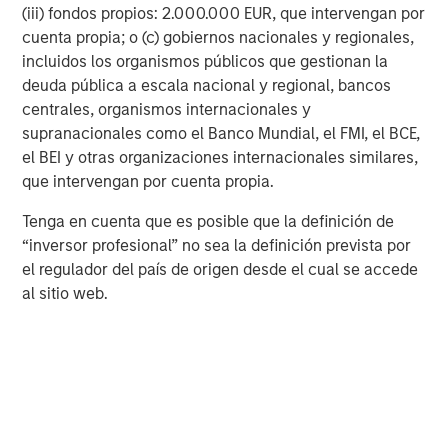
portfolio company of Morgan Stanley Energy Partners.
(iii) fondos propios: 2.000.000 EUR, que intervengan por
For further information about XRI, please visit
cuenta propia; o (c) gobiernos nacionales y regionales,
www.xriblue.com
.
incluidos los organismos públicos que gestionan la
deuda pública a escala nacional y regional, bancos
About Fountain Quail Water Treatment & Fountain Quail
centrales, organismos internacionales y
Energy Services
supranacionales como el Banco Mundial, el FMI, el BCE,
Headquartered in Irving, Texas, Fountain Quail Water
el BEI y otras organizaciones internacionales similares,
Treatment provides customers with proprietary oilfield
que intervengan por cuenta propia.
water treatment, reuse, and recycling technologies used
Tenga en cuenta que es posible que la definición de
for on-site filtration and treatment of produced water and
“inversor profesional” no sea la definición prevista por
ultimate reuse in well completion operations. Fountain
el regulador del país de origen desde el cual se accede
Quail Energy Services, LLC, a portfolio company of CSL
al sitio web.
Capital Management, will continue to offer water
logistics, supply, and disposal in the Marcellus and Utica
basins.
About Morgan Stanley Energy Partners
Morgan Stanley Energy Partners, the energy-focused