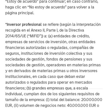
“Estoy de acuerdo” para continuar; en caso contrario,
visit
www.morganstanley.com/im/expansioncapital
.
haga clic en “No estoy de acuerdo” para volver a la
página principal.
By clicking on any external links shown here, you agree
that you are navigating to a third party site. We are
*
Inversor profesional
se refiere (según la interpretación
providing these hyperlinks to you only as a convenience
recogida en el Anexo II, Parte I, de la Directiva
and the inclusion of any hyperlink is not and does not
2014/65/UE (“MiFID”)) a: (a) entidades de crédito,
imply any endorsement, approval, investigation,
empresas de servicios de inversión, otras entidades
verification or monitoring by us of any information
financieras autorizadas o reguladas, compañías de
contained in any hyperlinked third party site. In no event
seguros, instituciones de inversión colectiva y sus
shall we be responsible for the information contained on
sociedades de gestión, fondos de pensiones y sus
the site or your use of such site.
sociedades de gestión, operadores en materias primas
y en derivados de materias primas u otros inversores
Morgan Stanley Expansion Capital
institucionales, en cada caso que deban estar
Morgan Stanley Expansion Capital specializes in equity
autorizados o regulados para operar en mercados
and credit investments in late-stage private companies
financieros; (b) grandes empresas que, a escala
that operate in the technology, healthcare, consumer,
individual, cumplan dos de los siguientes requisitos de
digital media and other high-growth sectors.
tamaño de la empresa: (i) total del balance: 20.000.000
EUR, (ii) volumen de negocios neto: 40.000.000 EUR o