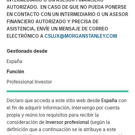
spearhead its next phase of product innovation and
AUTORIZADO. EN CASO DE QUE NO PUEDA PONERSE
global growth.
EN CONTACTO CON UN INTERMEDIARIO O UN ASESOR
FINANCIERO AUTORIZADO Y PRECISA DE
28 OCTUBRE 2021
ASISTENCIA, ENVÍE UN MENSAJE DE CORREO
ELECTRÓNICO A
CSLUX@MORGANSTANLEY.COM
Gestionado desde
España
HERNDON, VA – October 28, 2021
Función
Vbrick, the leader in enterprise video solutions, today
Professional Investor
announced the appointment of Paul Sparta as Chief
Executive Officer in addition to his role as Chairman of
the Board of Directors. Effective immediately he will
Declaro que accedo a este sitio web desde
España
con
assume day-to-day leadership of the company and
el fin de adquirir información, intervengo por cuenta
spearhead its next phase of product innovation and
propia y reúno los requisitos para recibir la
global growth.
consideración de
inversor profesional
(según la
definición que a continuación se le atribuye a este
Sparta brings more than twenty-five years of proven