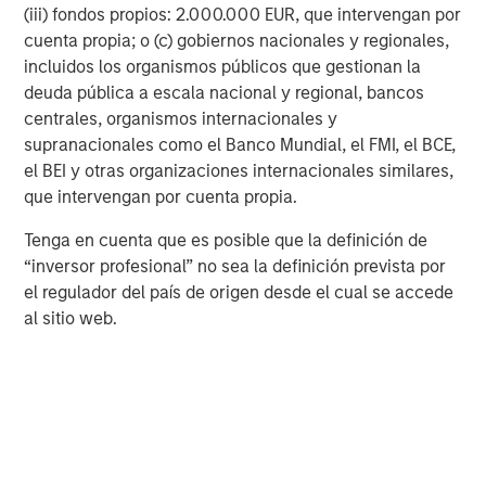
(iii) fondos propios: 2.000.000 EUR, que intervengan por
cuenta propia; o (c) gobiernos nacionales y regionales,
MSIM Spokesperson
incluidos los organismos públicos que gestionan la
deuda pública a escala nacional y regional, bancos
centrales, organismos internacionales y
supranacionales como el Banco Mundial, el FMI, el BCE,
el BEI y otras organizaciones internacionales similares,
David N. Miller
que intervengan por cuenta propia.
Managing Director
Tenga en cuenta que es posible que la definición de
“inversor profesional” no sea la definición prevista por
Pete D. Chung
el regulador del país de origen desde el cual se accede
al sitio web.
Managing Director