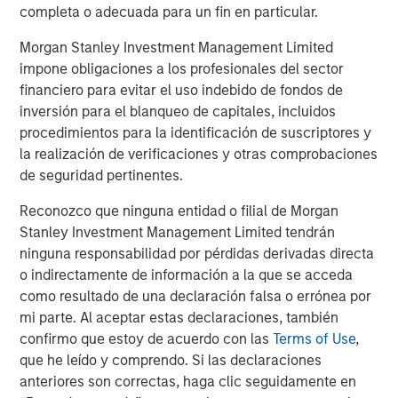
the enterprise. The world’s most widely recognized
completa o adecuada para un fin en particular.
brands rely on Vbrick’s proven unified streaming, video-
on-demand, and content management capabilities to
Morgan Stanley Investment Management Limited
engage, empower, and transform their organizations at
impone obligaciones a los profesionales del sector
scale. To learn more about Vbrick, visit
vbrick.com.
financiero para evitar el uso indebido de fondos de
inversión para el blanqueo de capitales, incluidos
About Morgan Stanley Expansion Capital
procedimientos para la identificación de suscriptores y
la realización de verificaciones y otras comprobaciones
Morgan Stanley Expansion Capital is the growth-focused
de seguridad pertinentes.
private investment platform within Morgan Stanley
Investment Management. Morgan Stanley Expansion
Reconozco que ninguna entidad o filial de Morgan
Capital targets growth equity and credit investments
Stanley Investment Management Limited tendrán
within technology, healthcare, consumer, digital media,
ninguna responsabilidad por pérdidas derivadas directa
and other high-growth sectors. For over three decades,
o indirectamente de información a la que se acceda
Morgan Stanley Expansion Capital has successfully
como resultado de una declaración falsa o errónea por
pursued growth investment opportunities and has
mi parte. Al aceptar estas declaraciones, también
completed investments in over 200 companies
confirmo que estoy de acuerdo con las
Terms of Use
,
leveraging the global brand and network of Morgan
que he leído y comprendo. Si las declaraciones
Stanley. For further information about Morgan Stanley
anteriores son correctas, haga clic seguidamente en
Expansion Capital, please