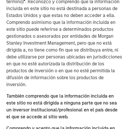
término)
*
. Reconozco y comprendo que la información
leadership, operational expertise, and deep industry
incluida en este sitio no está destinada a personas de
experience to Vbrick. In addition to serving as Chairman
Estados Unidos y que estas no deben acceder a ella.
of Vbrick’s Board of Directors since 2012, he has held
Comprendo asimismo que la información incluida en
multiple senior executive and board-level roles
este sitio puede referirse a determinados productos
throughout his career at high-growth enterprise software
gestionados o asesorados por entidades de Morgan
and technology companies.
Stanley Investment Management, pero que no está
dirigida a, no tiene como fin que se distribuya entre, ni
“Paul has played an instrumental role in Vbrick’s
debe utilizarse por personas ubicadas en jurisdicciones
evolution for nearly a decade and is uniquely qualified to
en que no esté autorizada la distribución de los
lead us in delivering the full potential of Vbrick’s
productos de inversión o en que no esté permitida la
comprehensive enterprise video platform,” said Pete
difusión de información sobre los productos de
Chung, Managing Director, Morgan Stanley Expansion
inversión.
Capital, one of Vbrick’s primary investors. “I am thrilled to
welcome him as CEO at this pivotal moment, and I am
También comprendo que la información incluida en
supremely confident in his ability to drive momentum and
este sitio no está dirigida a ninguna parte que no sea
significant growth opportunities.”
un inversor institucional/profesional en el país desde
el que se accede al sitio web.
“The addressable market for enterprise video platforms is
huge and barely penetrated for mid-to-large sized
Comprendo y acepto que la información incluida en