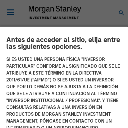
Antes de acceder al sitio, elija entre
NEWSROOM
las siguientes opciones.
Vbrick Appoints Paul
SI ES USTED UNA PERSONA FÍSICA "INVERSOR
Sparta as Chief Executive
PARTICULAR" CONFORME AL SIGNIFICADO QUE SE LE
ATRIBUYE A ESTE TÉRMINO EN LA DIRECTIVA
Officer
2011/61/UE (“AIFMD”) O SI ES USTED UN INVERSOR
QUE POR LO DEMÁS NO SE AJUSTA A LA DEFINICIÓN
QUE SE LE ATRIBUYE A CONTINUACIÓN AL TÉRMINO
Vbrick, the leader in enterprise video solutions, today
"INVERSOR INSTITUCIONAL / PROFESIONAL", Y TIENE
announced the appointment of Paul Sparta as Chief
CONSULTAS RELATIVAS A UNA INVERSIÓN EN
Executive Officer in addition to his role as Chairman of
PRODUCTOS DE MORGAN STANLEY INVESTMENT
the Board of Directors. Effective immediately he will
MANAGEMENT, PÓNGASE EN CONTACTO CON UN
assume day-to-day leadership of the company and
INTERMEDIARIO O UN ASESOR FINANCIERO