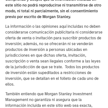
companies. This is due to the heavy lift that video
este sitio no podrá reproducirse ni transmitirse de otro
imposes on business via permissions, security, IP
modo, ni total ni parcialmente, sin el consentimiento
protection, and private network utilization. Vbrick
previo por escrito de Morgan Stanley.
removes these obstacles by providing a cloud-native
enterprise video platform securely integrated with
La información o las opiniones aquí incluidas no deben
organizational policies, permissions, and network
considerarse comunicación publicitaria ni considerarse
requirements, all while providing deep functionality.
oferta de venta o invitación para suscribir productos de
Vbrick is the only provider with the proven deployed
inversión; además, no se ofrecerán ni se venderán
ability to handle the unified streaming, video-on-demand,
productos de inversión a personas ubicadas en
and management capabilities required by enterprises at
jurisdicciones en que dichas oferta, invitación,
scale. Vbrick unlocks the true power of video for
suscripción o venta sean ilegales conforme a las leyes
enterprises.”
de la jurisdicción de que se trate. Todos los productos
de inversión están supeditados a restricciones de
About Vbrick
inversión, que se detallan en el folleto de cada uno de
ellos.
Vbrick is the leading Enterprise Video Platform (EVP)
provider. Its end-to-end, cloud-native solution removes
También entiendo que Morgan Stanley Investment
operational, performance, security and integration
Management no garantiza ni asegura que la
barriers to adoption, unlocking the true power of video for
información incluida en este sitio web sea exacta,