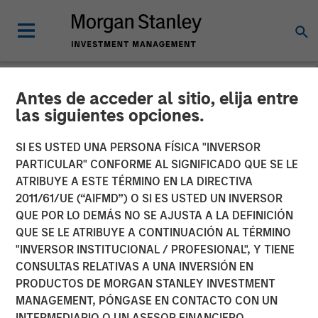
Antes de acceder al sitio, elija entre
NEWSROOM
las siguientes opciones.
Swander Pace Capital
SI ES USTED UNA PERSONA FÍSICA "INVERSOR
Announces First
PARTICULAR" CONFORME AL SIGNIFICADO QUE SE LE
ATRIBUYE A ESTE TÉRMINO EN LA DIRECTIVA
Continuation Fund with
2011/61/UE (“AIFMD”) O SI ES USTED UN INVERSOR
QUE POR LO DEMÁS NO SE AJUSTA A LA DEFINICIÓN
Captek Softgel
QUE SE LE ATRIBUYE A CONTINUACIÓN AL TÉRMINO
International. Inc. in
"INVERSOR INSTITUCIONAL / PROFESIONAL", Y TIENE
CONSULTAS RELATIVAS A UNA INVERSIÓN EN
Partnership with Morgan
PRODUCTOS DE MORGAN STANLEY INVESTMENT
Stanley and Rabo
MANAGEMENT, PÓNGASE EN CONTACTO CON UN
INTERMEDIARIO O UN ASESOR FINANCIERO