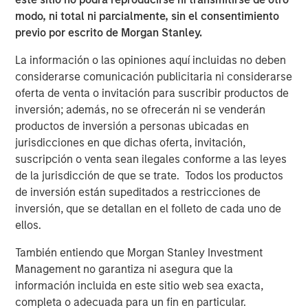
Bridges, CEO of Captek. “Our focus on operational
modo, ni total ni parcialmente, sin el consentimiento
excellence, innovation, and new acquisition potential
previo por escrito de Morgan Stanley.
makes this a very exciting time for Captek, and our team
is ready for this next chapter.”
La información o las opiniones aquí incluidas no deben
considerarse comunicación publicitaria ni considerarse
“Captek is a highly differentiated and strategically
oferta de venta o invitación para suscribir productos de
important asset. Since starting this investment in 2015,
inversión; además, no se ofrecerán ni se venderán
we have been able to drive considerable value for our
productos de inversión a personas ubicadas en
investors with the strong leadership and great execution
jurisdicciones en que dichas oferta, invitación,
of our team members. The performance has been
suscripción o venta sean ilegales conforme a las leyes
impressive to-date, but we believe we have a strong
de la jurisdicción de que se trate. Todos los productos
financial and strategic outlook ahead, and that is why we
de inversión están supeditados a restricciones de
have chosen to create a new vehicle to participate in the
inversión, que se detallan en el folleto de cada uno de
next stage of growth at Captek,” explained Corby Reese,
ellos.
Managing Director at Swander Pace Capital.
También entiendo que Morgan Stanley Investment
“We are excited to collaborate with Swander Pace Capital
Management no garantiza ni asegura que la
and the talented management team at Captek to help
información incluida en este sitio web sea exacta,
support the continued growth of this unique
completa o adecuada para un fin en particular.