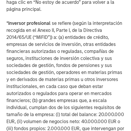
haga clic en “No estoy de acuerdo” para volver a la
opportunities for Captek in the Vitamins, Mineral and
página principal.
Supplements category to leverage the firm’s experience
and expertise in the space.
*
Inversor profesional
se refiere (según la interpretación
recogida en el Anexo II, Parte I, de la Directiva
Swander Pace Capital was supported in this secondary
2014/65/UE (“MiFID”)) a: (a) entidades de crédito,
transaction by Lazard (secondary transaction advice),
empresas de servicios de inversión, otras entidades
Kirkland & Ellis LLP and Gibson, Dunn & Crutcher LLP
financieras autorizadas o reguladas, compañías de
(legal advice) Armanino LLP and CohnReznick (finance),
seguros, instituciones de inversión colectiva y sus
and Kroll LLC (fairness opinion). The new investors were
sociedades de gestión, fondos de pensiones y sus
supported by Davis Polk & Wardwell LLP (legal advice).
sociedades de gestión, operadores en materias primas
y en derivados de materias primas u otros inversores
About Captek Softgel International, Inc.
institucionales, en cada caso que deban estar
autorizados o regulados para operar en mercados
Captek Softgel International, Inc. (CSI) is a privately-
financieros; (b) grandes empresas que, a escala
owned, FDA registered and audited, GMP-certified, full-
individual, cumplan dos de los siguientes requisitos de
service contract manufacturer of custom dietary
tamaño de la empresa: (i) total del balance: 20.000.000
supplement formulations. CSI features high efficiency
EUR, (ii) volumen de negocios neto: 40.000.000 EUR o
encapsulation lines operating 24/5, capable of producing
(iii) fondos propios: 2.000.000 EUR, que intervengan por