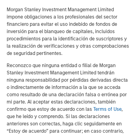
manufacturing platform in the health and wellness space
in the US. SPC’s leadership in the consumer space
Morgan Stanley Investment Management Limited
coupled with this strong asset made this a compelling
impone obligaciones a los profesionales del sector
continuation vehicle transaction, and we look forward to
financiero para evitar el uso indebido de fondos de
SPC’s continued success with Captek,” explained Yash
inversión para el blanqueo de capitales, incluidos
Gupta, Partner at Morgan Stanley Private Markets
procedimientos para la identificación de suscriptores y
Secondaries, an investment team within Morgan Stanley
la realización de verificaciones y otras comprobaciones
Investment Management that is a leader in GP-led
de seguridad pertinentes.
continuation vehicle transactions.
Reconozco que ninguna entidad o filial de Morgan
“Captek further exemplifies our depth and experience
Stanley Investment Management Limited tendrán
investing in the Health and Wellness sector, including
ninguna responsabilidad por pérdidas derivadas directa
businesses such as Renew Life, Swanson Health
o indirectamente de información a la que se acceda
Products, Clarion Brands, and Reliance. Captek enjoys a
como resultado de una declaración falsa o errónea por
unique and innovative position in the marketplace, and
mi parte. Al aceptar estas declaraciones, también
we look forward to partnering with the team to execute
confirmo que estoy de acuerdo con las
Terms of Use
,
our playbook to drive growth,” said Alex Litt, Senior Vice
que he leído y comprendo. Si las declaraciones
President at Swander Pace Capital.
anteriores son correctas, haga clic seguidamente en
“Estoy de acuerdo” para continuar; en caso contrario,
Going forward, SPC will continue to seek acquisition