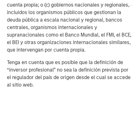
more than 10 billion soft gels annually. The facility
cuenta propia; o (c) gobiernos nacionales y regionales,
encompasses approximately 295,000 square feet of
incluidos los organismos públicos que gestionan la
production, analytical laboratory, pilot laboratory, and
deuda pública a escala nacional y regional, bancos
warehousing space. Captek fully complies with FDA
centrales, organismos internacionales y
cGMP’s and has been independently certified by NSF
supranacionales como el Banco Mundial, el FMI, el BCE,
International. For more information,
el BEI y otras organizaciones internacionales similares,
visit
www.capteksoftgel.com
.
que intervengan por cuenta propia.
About Swander Pace Capital
Tenga en cuenta que es posible que la definición de
“inversor profesional” no sea la definición prevista por
Swander Pace Capital (“SPC”) is a private equity firm that
el regulador del país de origen desde el cual se accede
invests in companies that are integral to consumers’
al sitio web.
lives. Representative present and historical investments
include Mommy's Bliss, Renew Life, Bragg Live Food
Products, Swanson Health Products, Clarion Brands,
Aden & Anais/HALO, Merrick Pet Care, Kicking Horse
Coffee, Fleischmann’s Vinegar, Patriot Pickle, and other
leading companies. The firm partners with management
teams to help build companies to their full potential. With
offices in California, New Jersey, and Ontario (Canada),