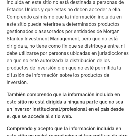
incluida en este sitio no está destinada a personas de
VI had the opportunity to roll over their equity stake and
Estados Unidos y que estas no deben acceder a ella.
continue to participate as an investor. Morgan Stanley
Comprendo asimismo que la información incluida en
was the lead investor in the continuation fund and is
este sitio puede referirse a determinados productos
joined by Rabo Investments, the investment arm of
gestionados o asesorados por entidades de Morgan
Rabobank, as well as Swander Pace reinvesting LPs and
Stanley Investment Management, pero que no está
GPs. The new Fund includes substantial capital
dirigida a, no tiene como fin que se distribuya entre, ni
investment to drive organic growth initiatives and
debe utilizarse por personas ubicadas en jurisdicciones
strategic acquisitions for Captek going forward.
en que no esté autorizada la distribución de los
productos de inversión o en que no esté permitida la
Swander Pace Capital acquired Captek in December of
difusión de información sobre los productos de
2015 and later added onto this initial investment with the
inversión.
acquisition of J&D Labs in July of 2017. The combined
assets and capabilities have created a differentiated,
También comprendo que la información incluida en
scale contract manufacturing business with expertise in
este sitio no está dirigida a ninguna parte que no sea
providing custom VMS products to its well diversified
un inversor institucional/profesional en el país desde
customer base.
el que se accede al sitio web.
“We are excited to continue to partner with Swander
Comprendo y acepto que la información incluida en
Pace Capital on this next phase of growth,” said Randy
este sitio no podrá reproducirse ni transmitirse de otro