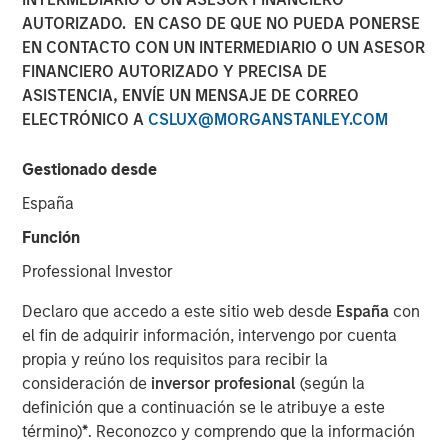
Investments
AUTORIZADO. EN CASO DE QUE NO PUEDA PONERSE
EN CONTACTO CON UN INTERMEDIARIO O UN ASESOR
FINANCIERO AUTORIZADO Y PRECISA DE
17 AGOSTO 2022
ASISTENCIA, ENVÍE UN MENSAJE DE CORREO
ELECTRÓNICO A
CSLUX@MORGANSTANLEY.COM
Gestionado desde
España
SAN FRANCISCO & BEDMINSTER, N.J - August 17, 2022
Función
06:30 AM
Professional Investor
Swander Pace Capital (“SPC”), a leading private equity
firm specializing in consumer product companies,
Declaro que accedo a este sitio web desde
España
con
announced the closing of a continuation fund transaction
el fin de adquirir información, intervengo por cuenta
with Captek Softgel International, a leading Vitamin,
propia y reúno los requisitos para recibir la
Mineral & Supplement (“VMS”) soft gel manufacturer in
consideración de
inversor profesional
(según la
North America. The new continuation fund acquired
definición que a continuación se le atribuye a este
Captek from Swander Pace Capital Fund V and Swander
término)
*
. Reconozco y comprendo que la información
Pace Capital Fund VI. Each investor from SPC Fund V and