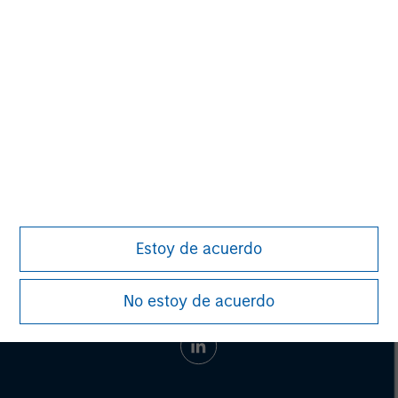
SPC has invested in more than 55 companies and raised
cumulative equity commitments of approximately $1.8
billion since 1996. For more information,
visit
www.spcap.com
.
Estoy de acuerdo
No estoy de acuerdo