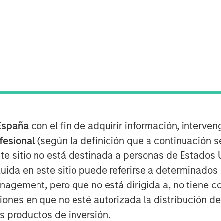
any" or "SAFE") today announced that
fund managed by Morgan Stanley (the
d amount in the Company for a minority
España
con el fin de adquirir información, interven
urug and his wife, Mrs. Parinyarat
ofesional
(según la definición que a continuación se
gest fertility clinic in Thailand
te sitio no está destinada a personas de Estados 
 ("ART") services such as In-Vitro
uida en este sitio puede referirse a determinado
 Sperm Injection (ICSI") procedures. The
gement, pero que no está dirigida a, no tiene com
across three provinces in Thailand, and
ciones en que no esté autorizada la distribución de
t cycles annually, successfully
os productos de inversión.
ption. The Company also operates a