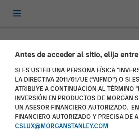
NEWSROOM
Antes de acceder al sitio, elija entr
Thailand’s SAF
SI ES USTED UNA PERSONA FÍSICA "INVE
LA DIRECTIVA 2011/61/UE (“AIFMD”) O SI
Investment fr
ATRIBUYE A CONTINUACIÓN AL TÉRMINO "
INVERSIÓN EN PRODUCTOS DE MORGAN S
Fund
UN ASESOR FINANCIERO AUTORIZADO. EN
FINANCIERO AUTORIZADO Y PRECISA DE A
CSLUX@MORGANSTANLEY.COM
30 JULIO 2019