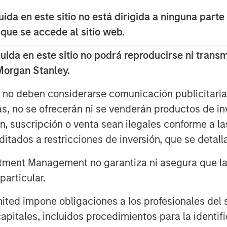
rehensive and complementary
da en este sitio no está dirigida a ninguna parte
ezing, storage, and pre-implantation
 que se accede al sitio web.
da en este sitio no podrá reproducirse ni transmi
rvices is expected to accelerate as
 Morgan Stanley.
oss the globe due to drivers such as
nd stress levels, coupled with other
s no deben considerarse comunicación publicitaria 
healthcare spending and supportive
ás, no se ofrecerán ni se venderán productos de i
h. Thailand's reputation as a medical
ón, suscripción o venta sean ilegales conforme a la
uality services and facilities has set
itados a restricciones de inversión, que se detalla
of growth. SAFE currently treats
s its international clientele to grow,
ment Management no garantiza ni asegura que la i
es of Cambodia, Laos, Myanmar, and
articular.
d impone obligaciones a los profesionales del se
nch later this year in Chonburi
pitales, incluidos procedimientos para la identifi