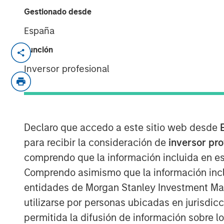
Gestionado desde
España
BANGKOK — July 30, 2019 4:15 ICT
Función
Inversor profesional
SAFE Fertility Centre Co., Ltd (the "Comp
North Haven Thai Private Equity L.P., a 
"Thai Fund"), has invested an undisclose
stake.
Declaro que accedo a este sitio web desde
Founded in 2007 by Dr. Wiwat Quangkanan
para recibir la consideración de
inversor pr
Quangkananurug, SAFE is Thailand's 2nd lar
comprendo que la información incluida en es
offering Assisted Reproductive Technology
Comprendo asimismo que la información incl
Fertilization ("IVF") and Intracytoplasmic
entidades de Morgan Stanley Investment Mana
Company currently operates four clinics 
utilizarse por personas ubicadas en jurisdic
administers approximately 1,800 treatmen
permitida la difusión de información sobre l
assisting over 4,000 couples since ince