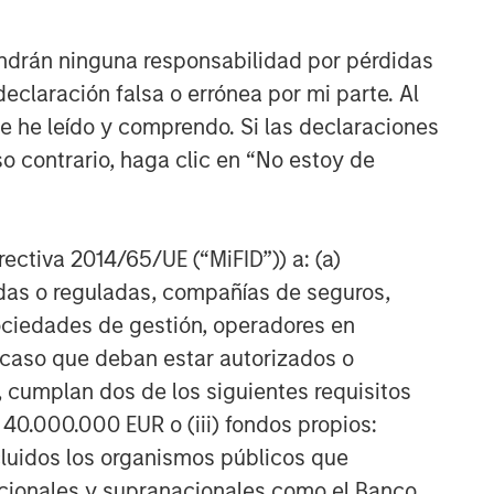
ndrán ninguna responsabilidad por pérdidas
claración falsa o errónea por mi parte. Al
ue he leído y comprendo. Si las declaraciones
o contrario, haga clic en “No estoy de
irectiva 2014/65/UE (“MiFID”)) a: (a)
adas o reguladas, compañías de seguros,
sociedades de gestión, operadores en
a caso que deban estar autorizados o
 cumplan dos de los siguientes requisitos
 40.000.000 EUR o (iii) fondos propios:
cluidos los organismos públicos que
nacionales y supranacionales como el Banco