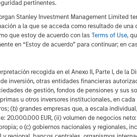
her with Morgan Stanley's Thai Fund
guridad pertinentes.
ves as well as potential expansion
Morgan Stanley Investment Management Limited te
.
mación a la que se acceda como resultado de una de
rmo que estoy de acuerdo con las
Terms of Use
, q
ente en “Estoy de acuerdo” para continuar; en cas
erpretación recogida en el Anexo II, Parte I, de la D
 de inversión, otras entidades financieras autoriz
sociedades de gestión, fondos de pensiones y sus 
primas u otros inversores institucionales, en cad
os; (b) grandes empresas que, a escala individual,
ce: 20.000.000 EUR, (ii) volumen de negocios neto:
ropia; o (c) gobiernos nacionales y regionales, in
l y regional, bancos centrales, organismos inter