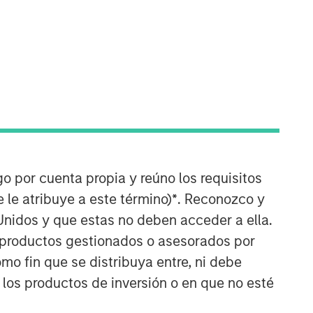
Morgan Stanley Private Equity
Asia
Morgan Stanley Private Equity Asia
invests primarily in highly structured
minority investments and control
go por cuenta propia y reúno los requisitos
buyouts in growth-oriented companies
located throughout the Asia-Pacific
 le atribuye a este término)
*
. Reconozco y
region.
Unidos y que estas no deben acceder a ella.
s productos gestionados o asesorados por
o fin que se distribuya entre, ni debe
 los productos de inversión o en que no esté