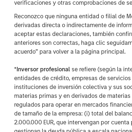
province and plans to work closely toget
verificaciones y otras comprobaciones de se
team to implement several growth initiati
Reconozco que ninguna entidad o filial de 
plans to Thailand's neighboring countries
derivadas directa o indirectamente de infor
aceptar estas declaraciones, también confi
MSIM Spokesperson
anteriores son correctas, haga clic seguidam
acuerdo” para volver a la página principal.
*
Inversor profesional
se refiere (según la int
entidades de crédito, empresas de servicios
instituciones de inversión colectiva y sus 
David N. Miller
materias primas y en derivados de materias 
Managing Director
regulados para operar en mercados financier
de tamaño de la empresa: (i) total del balan
2.000.000 EUR, que intervengan por cuenta p
gestionan la deuda pública a escala naciona