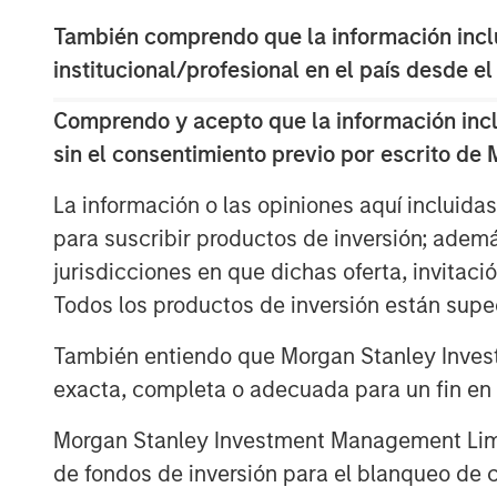
wholly-owned subsidiary offering comp
También comprendo que la información inclui
laboratory capabilities including egg fre
institucional/profesional en el país desde el
genetic screening services.
Comprendo y acepto que la información inclui
The demand for assisted reproduction se
sin el consentimiento previo por escrito de
the prevalence of infertility spreads acr
rising age of first birth, obesity rates, a
La información o las opiniones aquí incluida
demographic trends such as the rise in 
para suscribir productos de inversión; adem
governmental policies promoting childbirt
jurisdicciones en que dichas oferta, invitaci
tourism destination offering world-class q
Todos los productos de inversión están suped
the country up well to capture this wave 
patients from over 15 countries and expect
También entiendo que Morgan Stanley Invest
especially from the neighboring countri
exacta, completa o adecuada para un fin en p
Vietnam.
Morgan Stanley Investment Management Limite
The Company will be opening its fifth bra
de fondos de inversión para el blanqueo de ca