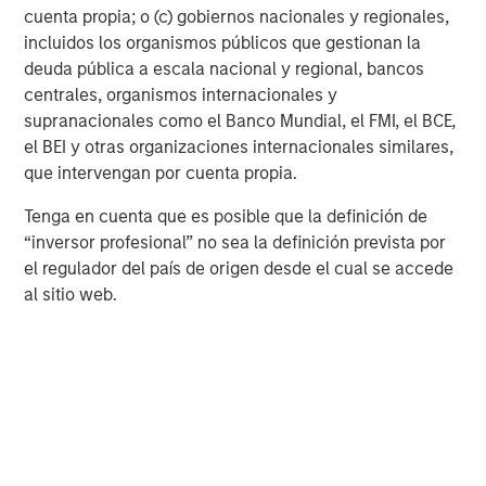
which stretches across 11 countries with assets in over
cuenta propia; o (c) gobiernos nacionales y regionales,
80 of the world’s leading educational cities. It manages
incluidos los organismos públicos que gestionan la
$8 billion of AUM and has flagship offices in New York
deuda pública a escala nacional y regional, bancos
and London.
centrales, organismos internacionales y
supranacionales como el Banco Mundial, el FMI, el BCE,
GSA is part of The Dot Group (“Dot”), the global leader in
el BEI y otras organizaciones internacionales similares,
student living. Dot invests, develops, owns, manages and
que intervengan por cuenta propia.
digitally connects students world-wide and is here to
shape a better future for students. Since creating a new
Tenga en cuenta que es posible que la definición de
vision for student living over 35 years ago, Dot has been
“inversor profesional” no sea la definición prevista por
continuously evolving through its pioneering, purposeful
el regulador del país de origen desde el cual se accede
and positive approach.
al sitio web.
For further information please visit:
www.gsagroup.com
About Morgan Stanley Real Estate Investing
Morgan Stanley Real Estate Investing (MSREI) is the global
private real estate investment management business of
Morgan Stanley. One of the most active property