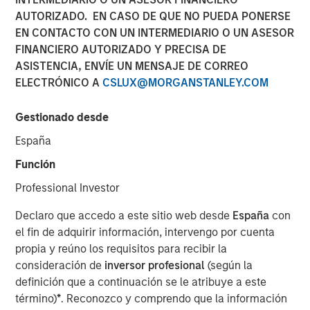
12 NOVIEMBRE 2025
AUTORIZADO. EN CASO DE QUE NO PUEDA PONERSE
EN CONTACTO CON UN INTERMEDIARIO O UN ASESOR
FINANCIERO AUTORIZADO Y PRECISA DE
ASISTENCIA, ENVÍE UN MENSAJE DE CORREO
ELECTRÓNICO A
CSLUX@MORGANSTANLEY.COM
NEW YORK / LONDON — November 12, 2025
Gestionado desde
MSREI and GSA partnership secures one of the
largest student housing transactions globally
this
España
year, aligning with the partnership’s growth
Función
strategy in the United States.
Professional Investor
A unique off-market portfolio acquisition consisting
Declaro que accedo a este sitio web desde
España
con
of 6,200 beds across eight assets near top-ranking
el fin de adquirir información, intervengo por cuenta
universities.
propia y reúno los requisitos para recibir la
Strengthens the partnership’s market position in
consideración de
inversor profesional
(según la
the United States, now with a portfolio of 50
definición que a continuación se le atribuye a este
properties across 23 states and nearly 24,000
término)
*
. Reconozco y comprendo que la información