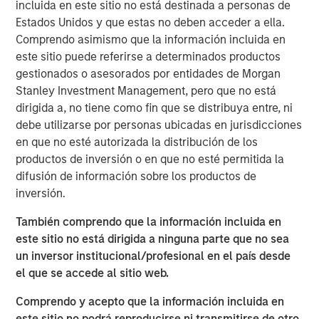
beds.
incluida en este sitio no está destinada a personas de
Estados Unidos y que estas no deben acceder a ella.
Yugo appointed as manager – adding value through
Comprendo asimismo que la información incluida en
operational scale, expertise and unparalleled
este sitio puede referirse a determinados productos
student experiences.
gestionados o asesorados por entidades de Morgan
Stanley Investment Management, pero que no está
Morgan Stanley Investment Management, through
dirigida a, no tiene como fin que se distribuya entre, ni
investment funds managed by Morgan Stanley Real
debe utilizarse por personas ubicadas en jurisdicciones
Estate Investing (“MSREI”), and Global Student
en que no esté autorizada la distribución de los
Accommodation (“GSA”), the global leader in student
productos de inversión o en que no esté permitida la
housing, have completed the acquisition of a portfolio of
difusión de información sobre los productos de
eight student housing assets in Tier 1 U.S. university
inversión.
markets from a joint venture between a wholly owned
subsidiary of Abu Dhabi Investment Authority (“ADIA”)
También comprendo que la información incluida en
and Landmark Properties (“Landmark”). This transaction
este sitio no está dirigida a ninguna parte que no sea
is valued at more than $1 billion.
un inversor institucional/profesional en el país desde
el que se accede al sitio web.
This unique opportunity was off-market and is one of the
year’s largest single transactions in the sector in the U.S.
Comprendo y acepto que la información incluida en
and globally. It is a strategic move for the MSREI and GSA
este sitio no podrá reproducirse ni transmitirse de otro