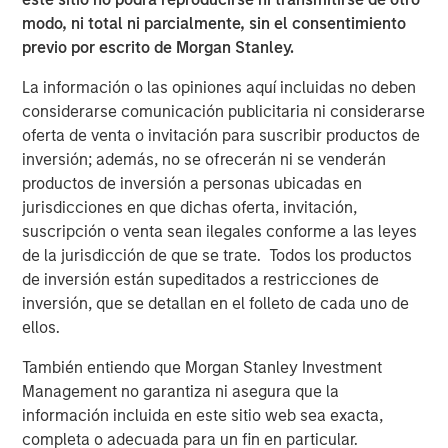
partnership, to further curate a diverse portfolio of high-
modo, ni total ni parcialmente, sin el consentimiento
quality assets across the United States, the world’s
previo por escrito de Morgan Stanley.
largest student university market with 20 million students.
La información o las opiniones aquí incluidas no deben
The acquired assets are located in prime university cities
considerarse comunicación publicitaria ni considerarse
across seven states and cater to students at top ranked
oferta de venta o invitación para suscribir productos de
universities including, the University of Virginia,
inversión; además, no se ofrecerán ni se venderán
University of Florida, Texas A&M, and Penn State
productos de inversión a personas ubicadas en
University. The quality of the assets and their proximity to
jurisdicciones en que dichas oferta, invitación,
campus is unrivalled and is reflected in nearly 100%
suscripción o venta sean ilegales conforme a las leyes
occupancy across the 6,200-bed portfolio.
de la jurisdicción de que se trate. Todos los productos
de inversión están supeditados a restricciones de
The acquisition also marks the MSREI and GSA
inversión, que se detallan en el folleto de cada uno de
partnership entering new markets in Virginia, Georgia,
ellos.
and Pennsylvania, while significantly expanding its
presence in established markets such as Texas, Florida,
También entiendo que Morgan Stanley Investment
Oregon, and North Carolina. Through its partnership
Management no garantiza ni asegura que la
MSREI’s and GSA’s U.S. portfolio now extends to 50
información incluida en este sitio web sea exacta,
properties across 36 cities in 23 states and nearly 24,000
completa o adecuada para un fin en particular.