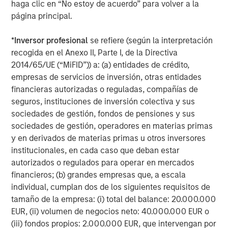
with enhanced student experiences across the portfolio.”
haga clic en “No estoy de acuerdo” para volver a la
página principal.
Will Milam, Head of U.S. Investments at Morgan Stanley
Real Estate Investing commented:
*
Inversor profesional
se refiere (según la interpretación
recogida en el Anexo II, Parte I, de la Directiva
“This student housing portfolio fully aligns with our
2014/65/UE (“MiFID”)) a: (a) entidades de crédito,
strategy to acquire high-quality, resilient assets in prime
empresas de servicios de inversión, otras entidades
locations. We are pleased to partner with GSA to
financieras autorizadas o reguladas, compañías de
strengthen our market position to capture the ongoing
seguros, instituciones de inversión colectiva y sus
demand for student housing in some of the country’s top
sociedades de gestión, fondos de pensiones y sus
university markets.”
sociedades de gestión, operadores en materias primas
y en derivados de materias primas u otros inversores
institucionales, en cada caso que deban estar
###
autorizados o regulados para operar en mercados
financieros; (b) grandes empresas que, a escala
About Global Student Accommodation
individual, cumplan dos de los siguientes requisitos de
Global Student Accommodation (GSA) is a leader in real
tamaño de la empresa: (i) total del balance: 20.000.000
estate asset management within the student housing
EUR, (ii) volumen de negocios neto: 40.000.000 EUR o
sector. GSA has an unrivalled international presence,
(iii) fondos propios: 2.000.000 EUR, que intervengan por