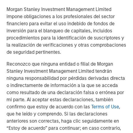
beds.
Morgan Stanley Investment Management Limited
Nicholas Porter, Chief Executive Officer at The Dot
impone obligaciones a los profesionales del sector
Group, commented:
financiero para evitar el uso indebido de fondos de
inversión para el blanqueo de capitales, incluidos
"GSA, as part of the Dot Group, further expands its market
procedimientos para la identificación de suscriptores y
position with its partner Morgan Stanley Real Estate
la realización de verificaciones y otras comprobaciones
Investing (“MSREI”), representing another pivotal step
de seguridad pertinentes.
forward in its U.S. strategy.
Reconozco que ninguna entidad o filial de Morgan
This acquisition is testament to the depth of our global
Stanley Investment Management Limited tendrán
teams, our access to unique opportunities and the
ninguna responsabilidad por pérdidas derivadas directa
strength of our institutional relationships in the United
o indirectamente de información a la que se acceda
States and globally. An off-market portfolio of this size
como resultado de una declaración falsa o errónea por
and quality is rare and demonstrates our experience and
mi parte. Al aceptar estas declaraciones, también
expertise in the student housing market.
confirmo que estoy de acuerdo con las
Terms of Use
,
Yugo, the leading U.S. and global student housing
que he leído y comprendo. Si las declaraciones
operator, will manage and rebrand the newly acquired
anteriores son correctas, haga clic seguidamente en
assets, creating further scale and operational excellence
“Estoy de acuerdo” para continuar; en caso contrario,