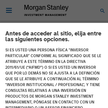
Antes de acceder al sitio, elija entre
NEWSROOM
las siguientes opciones.
Morgan Stanley Real Estate
SI ES USTED UNA PERSONA FÍSICA "INVERSOR
Investing and GSA
PARTICULAR" CONFORME AL SIGNIFICADO QUE SE LE
ATRIBUYE A ESTE TÉRMINO EN LA DIRECTIVA
Accelerate U.S. Student
2011/61/UE (“AIFMD”) O SI ES USTED UN INVERSOR
QUE POR LO DEMÁS NO SE AJUSTA A LA DEFINICIÓN
Housing Expansion with
QUE SE LE ATRIBUYE A CONTINUACIÓN AL TÉRMINO
Acquisition of a $1 Billion
"INVERSOR INSTITUCIONAL / PROFESIONAL", Y TIENE
CONSULTAS RELATIVAS A UNA INVERSIÓN EN
Portfolio
PRODUCTOS DE MORGAN STANLEY INVESTMENT
MANAGEMENT, PÓNGASE EN CONTACTO CON UN
INTERMEDIARIO O UN ASESOR FINANCIERO