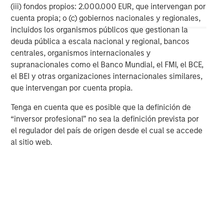
wealth management and investment management
(iii) fondos propios: 2.000.000 EUR, que intervengan por
services. With offices in more than 42 countries, the
cuenta propia; o (c) gobiernos nacionales y regionales,
Firm's employees serve clients worldwide including
incluidos los organismos públicos que gestionan la
corporations, governments, institutions and individuals.
deuda pública a escala nacional y regional, bancos
For more information about Morgan Stanley, please
centrales, organismos internacionales y
visit
www.morganstanley.com
.
supranacionales como el Banco Mundial, el FMI, el BCE,
el BEI y otras organizaciones internacionales similares,
Morgan Stanley Real Estate Investing
que intervengan por cuenta propia.
Morgan Stanley Real Estate Investing (MSREI) manages
Tenga en cuenta que es posible que la definición de
global value-add / opportunistic and regional core / core-
“inversor profesional” no sea la definición prevista por
plus real estate investment strategies. The team's
el regulador del país de origen desde el cual se accede
experience encompasses a broad array of asset classes,
al sitio web.
geographic regions and investment themes across all
phases of the real estate cycle.
MSIM Spokesperson