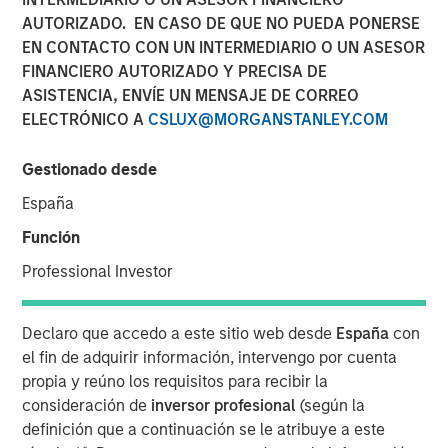
AUTORIZADO. EN CASO DE QUE NO PUEDA PONERSE
EN CONTACTO CON UN INTERMEDIARIO O UN ASESOR
FINANCIERO AUTORIZADO Y PRECISA DE
ASISTENCIA, ENVÍE UN MENSAJE DE CORREO
NEW YORK — September 8, 2025
ELECTRÓNICO A
CSLUX@MORGANSTANLEY.COM
Morgan Stanley Real Estate Investing (MSREI), the private
real estate investment arm of Morgan Stanley Investment
Gestionado desde
Management (MSIM), today announced it has held the
España
final close and raised JPY131 billion (approximately
US$900 million) for its inaugural North Haven Real Estate
Función
Japan Strategy Fund I (JSF or the Fund), exceeding the
Professional Investor
original fundraising target of JPY 75 billion (approximately
US$500 million). The majority of the JSF investor base is
comprised of Japanese pension funds and financial
Declaro que accedo a este sitio web desde
España
con
institutions, paired with foreign sovereign wealth funds.
el fin de adquirir información, intervengo por cuenta
propia y reúno los requisitos para recibir la
JSF, a Japanese Yen-denominated closed-end fund, will
consideración de
inversor profesional
(según la
seek to invest in assets that benefit from Japan’s
definición que a continuación se le atribuye a este
structural tailwinds, including domestic urbanization and