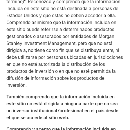
término)
*
. Reconozco y comprendo que la información
international migration, relatively high return to office
incluida en este sitio no está destinada a personas de
rates plus growing office employment, and strong e-
Estados Unidos y que estas no deben acceder a ella.
commerce and supply chain reconfiguration, which will
Comprendo asimismo que la información incluida en
support the residential, office and industrial real estate
este sitio puede referirse a determinados productos
sectors, respectively. The Fund will focus on properties
gestionados o asesorados por entidades de Morgan
within these sectors in Tokyo, Osaka, and other major
Stanley Investment Management, pero que no está
markets across Japan with the objective of producing
dirigida a, no tiene como fin que se distribuya entre, ni
attractive risk-adjusted returns using prudent leverage.
debe utilizarse por personas ubicadas en jurisdicciones
JSF completed its first acquisition in March 2025, and to
en que no esté autorizada la distribución de los
date has committed approximately 8% of the Fund across
productos de inversión o en que no esté permitida la
several residential investments.
difusión de información sobre los productos de
inversión.
Commenting on JSF’s strategy, Yu Kawamata, Co-Head of
MSREI Asia Investments and Head of MSREI Japan, said:
También comprendo que la información incluida en
“Japan has a positive macroeconomic outlook driven by
este sitio no está dirigida a ninguna parte que no sea
inflation and wage growth, regulatory changes shifting
un inversor institucional/profesional en el país desde
corporate behavior towards efficiency, and attractive
el que se accede al sitio web.
yield spreads with favorable financing terms. Against this
backdrop, real estate fundamentals continue to improve,
Comprendo y acepto que la información incluida en