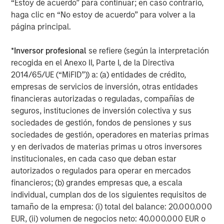
“Estoy de acuerdo” para continuar; en caso contrario,
About Morgan Stanley Investment Management
haga clic en “No estoy de acuerdo” para volver a la
página principal.
Morgan Stanley Investment Management, together with
its investment advisory affiliates, has more than 1,300
*
Inversor profesional
se refiere (según la interpretación
investment professionals around the world and $1.7
recogida en el Anexo II, Parte I, de la Directiva
trillion in assets under management as of June 30, 2025.
2014/65/UE (“MiFID”)) a: (a) entidades de crédito,
Morgan Stanley Investment Management strives to
empresas de servicios de inversión, otras entidades
provide strong long-term investment performance,
financieras autorizadas o reguladas, compañías de
outstanding service and a comprehensive suite of
seguros, instituciones de inversión colectiva y sus
investment management solutions to a diverse client
sociedades de gestión, fondos de pensiones y sus
base, which includes governments, institutions,
sociedades de gestión, operadores en materias primas
corporations and individuals worldwide. For further
y en derivados de materias primas u otros inversores
information about Morgan Stanley Investment
institucionales, en cada caso que deban estar
Management, please visit
www.morganstanley.com/im
.
autorizados o regulados para operar en mercados
financieros; (b) grandes empresas que, a escala
About Morgan Stanley
individual, cumplan dos de los siguientes requisitos de
Morgan Stanley (NYSE: MS) is a leading global financial
tamaño de la empresa: (i) total del balance: 20.000.000
services firm providing investment banking, securities,
EUR, (ii) volumen de negocios neto: 40.000.000 EUR o