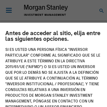
Antes de acceder al sitio, elija entre
NEWSROOM
las siguientes opciones.
Morgan Stanley Investment
SI ES USTED UNA PERSONA FÍSICA "INVERSOR
Management Raises JPY131
PARTICULAR" CONFORME AL SIGNIFICADO QUE SE LE
ATRIBUYE A ESTE TÉRMINO EN LA DIRECTIVA
Billion for North Haven Real
2011/61/UE (“AIFMD”) O SI ES USTED UN INVERSOR
QUE POR LO DEMÁS NO SE AJUSTA A LA DEFINICIÓN
Estate Japan Strategy Fund
QUE SE LE ATRIBUYE A CONTINUACIÓN AL TÉRMINO
I
"INVERSOR INSTITUCIONAL / PROFESIONAL", Y TIENE
CONSULTAS RELATIVAS A UNA INVERSIÓN EN
PRODUCTOS DE MORGAN STANLEY INVESTMENT
08 SEPTIEMBRE 2025
MANAGEMENT, PÓNGASE EN CONTACTO CON UN
INTERMEDIARIO O UN ASESOR FINANCIERO