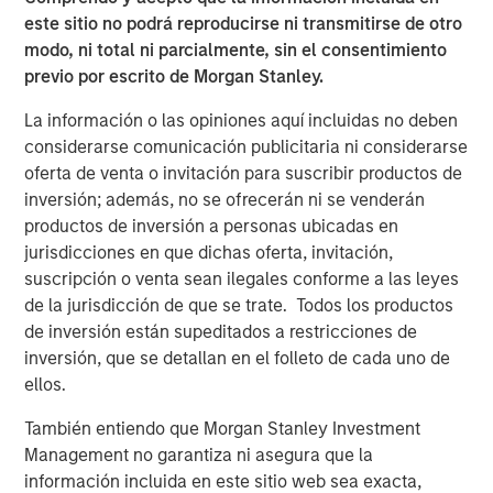
particularly for sectors supported by long-term structural
este sitio no podrá reproducirse ni transmitirse de otro
tailwinds. With 25+ years of investing experience in
modo, ni total ni parcialmente, sin el consentimiento
Japan, we believe MSREI is well positioned to leverage its
previo por escrito de Morgan Stanley.
in-depth local market knowledge and strong access to
La información o las opiniones aquí incluidas no deben
opportunities through long-standing relationships to
considerarse comunicación publicitaria ni considerarse
successfully invest JSF on behalf of investors.”
oferta de venta o invitación para suscribir productos de
“We are extremely pleased with the strong investor
inversión; además, no se ofrecerán ni se venderán
support for JSF both from existing and new investors who
productos de inversión a personas ubicadas en
recognize and value MSREI’s long history and deep
jurisdicciones en que dichas oferta, invitación,
expertise in Japan, having deployed more than $10 billion
suscripción o venta sean ilegales conforme a las leyes
of equity capital in the country since 1998,” said Toru
de la jurisdicción de que se trate. Todos los productos
Bando, CIO of MSREI and Head of MSREI Asia. “With
de inversión están supeditados a restricciones de
domestic capital in Japan increasing allocations to
inversión, que se detallan en el folleto de cada uno de
alternative products, including real estate, and broader
ellos.
institutional investor interest in Japan, we believe JSF
También entiendo que Morgan Stanley Investment
offers investors a differentiated country-specific
Management no garantiza ni asegura que la
investment solution that combines MSREI’s strong local
información incluida en este sitio web sea exacta,
investing capabilities with a unique global perspective