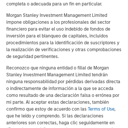
completa o adecuada para un fin en particular.
delivered through managing over $50 billion of real estate
assets globally and having the ability to leverage the
Morgan Stanley Investment Management Limited
broader Morgan Stanley franchise in Japan.”
impone obligaciones a los profesionales del sector
financiero para evitar el uso indebido de fondos de
About Morgan Stanley Real Estate Investing
inversión para el blanqueo de capitales, incluidos
Morgan Stanley Real Estate Investing (MSREI) is the global
procedimientos para la identificación de suscriptores y
private real estate investment management business of
la realización de verificaciones y otras comprobaciones
Morgan Stanley. One of the most active global real estate
de seguridad pertinentes.
investors in the world for over three decades, MSREI
Reconozco que ninguna entidad o filial de Morgan
employs a patient, disciplined approach through global
Stanley Investment Management Limited tendrán
value-add / opportunistic and regional core / core-plus
ninguna responsabilidad por pérdidas derivadas directa
real estate investment strategies. With 17 offices
o indirectamente de información a la que se acceda
throughout the U.S., Europe and Asia, regional teams of
como resultado de una declaración falsa o errónea por
dedicated real estate professionals combine a unique
mi parte. Al aceptar estas declaraciones, también
global perspective with local presence and significant
confirmo que estoy de acuerdo con las
Terms of Use
,
transaction execution expertise. As of June 30, 2025,
que he leído y comprendo. Si las declaraciones
MSREI manages $54 billion of gross real estate assets
anteriores son correctas, haga clic seguidamente en
worldwide on behalf of its clients.