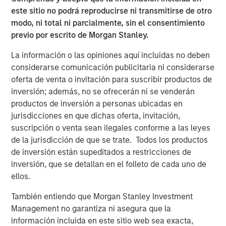
eSubDocs, centralized order workflow and data
este sitio no podrá reproducirse ni transmitirse de otro
integrations with all stakeholders – delivered through an
modo, ni total ni parcialmente, sin el consentimiento
open-architecture, API based, and inter-operating system.
previo por escrito de Morgan Stanley.
La información o las opiniones aquí incluidas no deben
considerarse comunicación publicitaria ni considerarse
oferta de venta o invitación para suscribir productos de
inversión; además, no se ofrecerán ni se venderán
productos de inversión a personas ubicadas en
jurisdicciones en que dichas oferta, invitación,
suscripción o venta sean ilegales conforme a las leyes
de la jurisdicción de que se trate. Todos los productos
de inversión están supeditados a restricciones de
inversión, que se detallan en el folleto de cada uno de
ellos.
También entiendo que Morgan Stanley Investment
Management no garantiza ni asegura que la
información incluida en este sitio web sea exacta,
Morgan Stanley