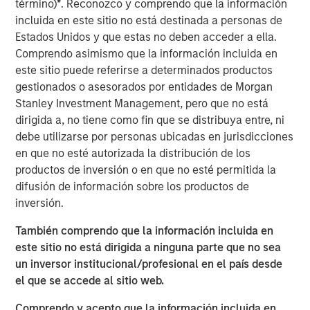
término)
*
. Reconozco y comprendo que la información
onboarding experience and we are pleased to partner
incluida en este sitio no está destinada a personas de
with +SUBSCRIBE to do just that.”
Estados Unidos y que estas no deben acceder a ella.
"We are proud to partner with Morgan Stanley Investment
Comprendo asimismo que la información incluida en
Management as large complex organizations across the
este sitio puede referirse a determinados productos
private markets industry are charting their digital
gestionados o asesorados por entidades de Morgan
transformation strategy," said Rafay Farooqui, Founder &
Stanley Investment Management, pero que no está
CEO of +SUBSCRIBE. "Centralization of alternative
dirigida a, no tiene como fin que se distribuya entre, ni
investment programs on cutting-edge technology is
debe utilizarse por personas ubicadas en jurisdicciones
resonating with fund managers and institutional & wealth
en que no esté autorizada la distribución de los
management firms - as they desire to support any fund
productos de inversión o en que no esté permitida la
and all investors, anywhere in the world, on a single
difusión de información sobre los productos de
venue."
inversión.
+SUBSCRIBE provides institutional investors, fund
También comprendo que la información incluida en
managers, and service providers with the alternative
este sitio no está dirigida a ninguna parte que no sea
investment industry’s leading order management system
un inversor institucional/profesional en el país desde
for alternative product transactions. The platform
el que se accede al sitio web.
services include reusable universal investor profiles,
Comprendo y acepto que la información incluida en