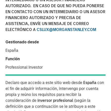
06 DICIEMBRE 2023
AUTORIZADO. EN CASO DE QUE NO PUEDA PONERSE
EN CONTACTO CON UN INTERMEDIARIO O UN ASESOR
FINANCIERO AUTORIZADO Y PRECISA DE
ASISTENCIA, ENVÍE UN MENSAJE DE CORREO
ELECTRÓNICO A
CSLUX@MORGANSTANLEY.COM
December 6, 2023
Gestionado desde
We are excited to announce that Morgan Stanley
Investment Management has mobilized the +SUBSCRIBE®
España
platform as part of the firm’s initiative to digitally
Función
transform, and further enhance the customer experience
Professional Investor
when onboarding investors, processing subscription
documents, and reporting on their suite of alternative
investment products.
Declaro que accedo a este sitio web desde
España
con
el fin de adquirir información, intervengo por cuenta
“Digital transformation will enable us to effectively
propia y reúno los requisitos para recibir la
deliver our alternative investment solutions to our
consideración de
inversor profesional
(según la
clients,” said Frank Famiglietti, Head of Alts Intermediary
definición que a continuación se le atribuye a este
Distribution. “Key to that is providing a streamlined