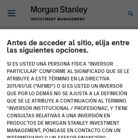
Antes de acceder al sitio, elija entre
NEWSROOM
las siguientes opciones.
Morgan Stanley Investment
SI ES USTED UNA PERSONA FÍSICA "INVERSOR
Management Adopts
PARTICULAR" CONFORME AL SIGNIFICADO QUE SE LE
ATRIBUYE A ESTE TÉRMINO EN LA DIRECTIVA
+SUBSCRIBE® Mobilizing
2011/61/UE (“AIFMD”) O SI ES USTED UN INVERSOR
QUE POR LO DEMÁS NO SE AJUSTA A LA DEFINICIÓN
Digital Investor Onboarding
QUE SE LE ATRIBUYE A CONTINUACIÓN AL TÉRMINO
for Alternative Investment
"INVERSOR INSTITUCIONAL / PROFESIONAL", Y TIENE
CONSULTAS RELATIVAS A UNA INVERSIÓN EN
Offerings
PRODUCTOS DE MORGAN STANLEY INVESTMENT
MANAGEMENT, PÓNGASE EN CONTACTO CON UN
INTERMEDIARIO O UN ASESOR FINANCIERO