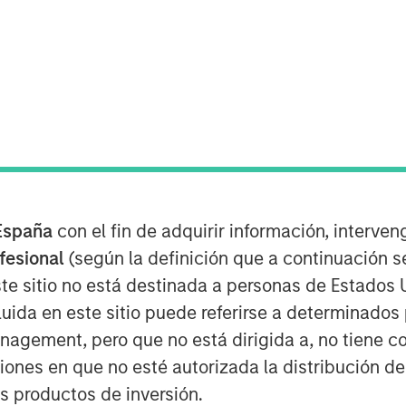
d into a strategic partnership with and
stments, LLC (Triana Energy). Triana
 production (E&P) company based in
on the Appalachian Basin, including
tended to be the first step in a
pands operations to become a leading
España
con el fin de adquirir información, interven
ofesional
(según la definición que a continuación se
and CEO, Henry Harmon, in 2006. Dr.
te sitio no está destinada a personas de Estados 
Columbia Natural Resources, the
nergy, a division of NiSource. Columbia
uida en este sitio puede referirse a determinado
by Dr. Harmon and his prior company,
gement, pero que no está dirigida a, no tiene com
financial support provided by Morgan
ciones en que no esté autorizada la distribución de
 Stanley Capital Partners IV fund.
os productos de inversión.