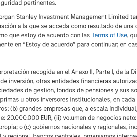
guridad pertinentes.
nd success of our longstanding
Equity, we are eager to reengage with
Morgan Stanley Investment Management Limited te
assets and the expansion of our
mación a la que se acceda como resultado de una de
n."
rmo que estoy de acuerdo con las
Terms of Use
, q
y Private Equity's fifth investment
ente en “Estoy de acuerdo” para continuar; en cas
erpretación recogida en el Anexo II, Parte I, de la D
 de inversión, otras entidades financieras autoriz
organ Stanley Investment
sociedades de gestión, fondos de pensiones y sus 
 makes private equity and equity-
primas u otros inversores institucionales, en cad
rgan Stanley Private Equity utilizes
os; (b) grandes empresas que, a escala individual,
g the Firm's global franchise and
ce: 20.000.000 EUR, (ii) volumen de negocios neto:
nagement teams and financial
ropia; o (c) gobiernos nacionales y regionales, in
ies for its investment funds. Morgan
l y regional, bancos centrales, organismos inter