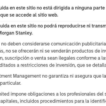
second investment with Dr. Harmon and
da en este sitio no está dirigida a ninguna parte
ts fourth investment in the
 que se accede al sitio web.
te Equity pursued a similar investment
om 2001 to 2005, which concluded with
da en este sitio no podrá reproducirse ni transmi
NYSE: CHK) for over $2.2 billion. The
 Morgan Stanley.
comprises senior executives from the
ick Beardsley (Chief Geoscientist),
s no deben considerarse comunicación publicitaria 
CFO) and Jim Dissen (VP, Corporate
ás, no se ofrecerán ni se venderán productos de i
nick (VP, Operations) and Jim Jarrell
ón, suscripción o venta sean ilegales conforme a la
itados a restricciones de inversión, que se detalla
or of Morgan Stanley Private Equity,
ment Management no garantiza ni asegura que la i
hip with this team for nearly a decade,
articular.
investment environment. We couldn't be
riana Energy - the premier energy team
d impone obligaciones a los profesionales del se
pitales, incluidos procedimientos para la identifi