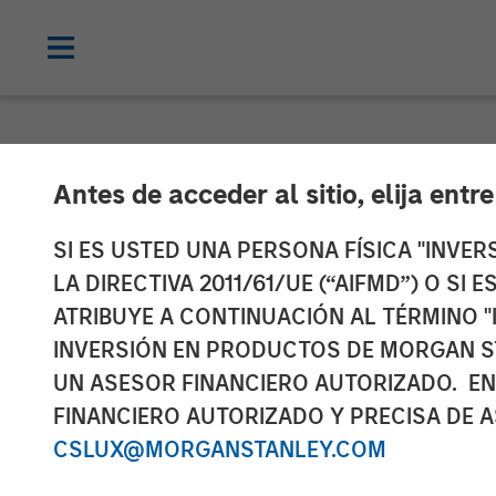
NEWSROOM
Antes de acceder al sitio, elija entr
Morgan Stanley
SI ES USTED UNA PERSONA FÍSICA "INVE
LA DIRECTIVA 2011/61/UE (“AIFMD”) O SI
Announce Seco
ATRIBUYE A CONTINUACIÓN AL TÉRMINO "
INVERSIÓN EN PRODUCTOS DE MORGAN S
UN ASESOR FINANCIERO AUTORIZADO. EN
02 JUNIO 2009
FINANCIERO AUTORIZADO Y PRECISA DE A
CSLUX@MORGANSTANLEY.COM