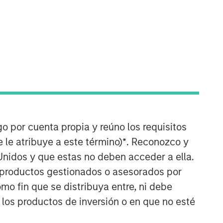
Morgan Stanley Energy
Partners
Morgan Stanley Energy Partners
makes control investments in energy
companies primarily located in North
America. The team focuses on the
buyout and build-up of strategically
attractive, established energy
go por cuenta propia y reúno los requisitos
businesses across the energy value
 le atribuye a este término)
*
. Reconozco y
chain in partnership with best-in-class
Unidos y que estas no deben acceder a ella.
management teams.
s productos gestionados o asesorados por
o fin que se distribuya entre, ni debe
 los productos de inversión o en que no esté