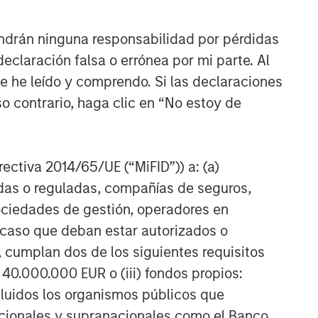
ndrán ninguna responsabilidad por pérdidas
claración falsa o errónea por mi parte. Al
ue he leído y comprendo. Si las declaraciones
o contrario, haga clic en “No estoy de
irectiva 2014/65/UE (“MiFID”)) a: (a)
adas o reguladas, compañías de seguros,
sociedades de gestión, operadores en
a caso que deban estar autorizados o
 cumplan dos de los siguientes requisitos
 40.000.000 EUR o (iii) fondos propios:
cluidos los organismos públicos que
nacionales y supranacionales como el Banco