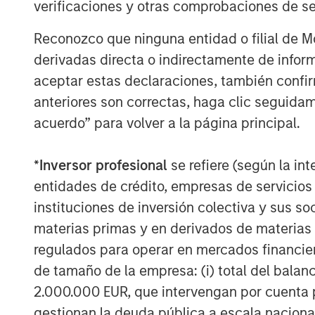
verificaciones y otras comprobaciones de se
Dr. Harmon added, "Given the strength a
relationship with Morgan Stanley Private 
Reconozco que ninguna entidad o filial de 
them in the development of our existing 
derivadas directa o indirectamente de infor
business throughout the Appalachian Basi
aceptar estas declaraciones, también confi
This transaction represents Morgan Stanle
anteriores son correctas, haga clic seguidam
since May 2007.
acuerdo” para volver a la página principal.
*
Inversor profesional
se refiere (según la int
About Morgan Stanley Private Equity
entidades de crédito, empresas de servicios
Morgan Stanley Private Equity, part of M
instituciones de inversión colectiva y sus 
Management's Merchant Banking Division,
materias primas y en derivados de materias 
related investments on a global basis. Mo
regulados para operar en mercados financier
Morgan Stanley's vast resources, includin
de tamaño de la empresa: (i) total del balan
relationships with leading corporate ma
2.000.000 EUR, que intervengan por cuenta p
sponsors, to source attractive opportunit
gestionan la deuda pública a escala naciona