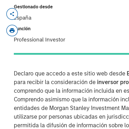
Gestionado desde
NEW YORK — Jun 2, 2009
España
Morgan Stanley Private Equity has entere
Función
majority investment in Triana Energy Inve
Professional Investor
Energy is a natural gas exploration and
Charleston, WV, with operations focused 
the Marcellus Shale. This investment is in
broader partnership as Triana Energy ex
North American energy company.
Declaro que accedo a este sitio web desde
para recibir la consideración de
inversor pr
Triana Energy was founded by Chairman 
comprendo que la información incluida en es
Harmon was previously the President of 
natural gas E&P subsidiary of Columbia E
Comprendo asimismo que la información incl
Natural Resources was acquired in 2003 
entidades de Morgan Stanley Investment Mana
also called Triana Energy and also with 
utilizarse por personas ubicadas en jurisdic
Stanley Private Equity through its Morgan
permitida la difusión de información sobre l