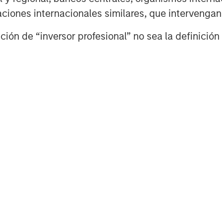
ng date back to 1985 with the Morgan
izaciones internacionales similares, que intervenga
funds. To date, Morgan Stanley Private
 $7 billion of equity across a broad
ión de “inversor profesional” no sea la definición 
rmation about Morgan Stanley Private
m/im/capitalpartners
.
obal financial services firm providing
urities, investment management and
 employees serve clients worldwide
itutions and individuals from more
ther information about Morgan Stanley,