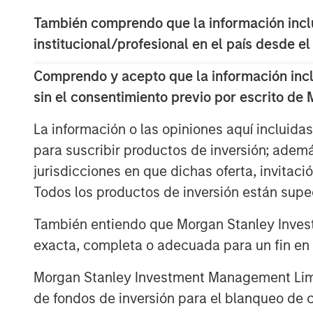
This is Morgan Stanley Private Equity's 
También comprendo que la información inclui
the Triana Energy management team and i
institucional/profesional en el país desde el
Appalachian Basin. Morgan Stanley Priva
strategy with the Triana Energy team fr
Comprendo y acepto que la información inclui
a successful sale to Chesapeake Energy (
sin el consentimiento previo por escrito de
current Triana Energy management team 
prior company, including Henry Harmon, D
La información o las opiniones aquí incluida
Shawn Casey (VP, Land), Mark Chandler (
para suscribir productos de inversión; adem
Development), and also includes Ray Prud
jurisdicciones en que dichas oferta, invitaci
(VP & General Counsel).
Todos los productos de inversión están suped
John Moon, a Partner and Managing Direct
También entiendo que Morgan Stanley Invest
said, "We have had a successful relations
exacta, completa o adecuada para un fin en p
and we believe this is an extraordinary 
more pleased to be working again with T
Morgan Stanley Investment Management Limite
in the Appalachian Basin."
de fondos de inversión para el blanqueo de ca