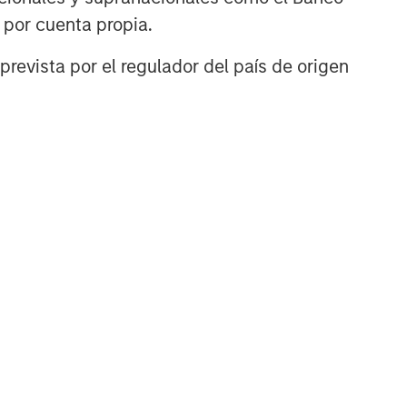
n por cuenta propia.
prevista por el regulador del país de origen
uld evaluate their ability to invest for the
g to the particular strategy may include
nt objectives, risks and fees of the Strategy
t managers, please refer to Form ADV Part 2.