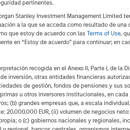
viduals into the private
guridad pertinentes.
 are a growing part of
Morgan Stanley Investment Management Limited te
conomy.
mación a la que se acceda como resultado de una de
rmo que estoy de acuerdo con las
Terms of Use
, q
ente en “Estoy de acuerdo” para continuar; en cas
tanley Investment Management,
key market and investment
 for global diversification,
erpretación recogida en el Anexo II, Parte I, de la D
tion, the importance of diversifying
 de inversión, otras entidades financieras autoriz
 and how private markets are
sociedades de gestión, fondos de pensiones y sus 
al economy, with more access
primas u otros inversores institucionales, en cad
.
os; (b) grandes empresas que, a escala individual,
ce: 20.000.000 EUR, (ii) volumen de negocios neto:
ropia; o (c) gobiernos nacionales y regionales, in
l y regional, bancos centrales, organismos inter