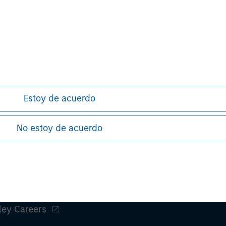
less such hyperlink is for personal and non-commercial use. All
licable law.
tment Management. Morgan Stanley Investment Management is 
 be distributed to persons resident in jurisdictions where such d
 Stanley (NYSE: MS), and its affiliates have arrangements in 
Estoy de acuerdo
ppropriate in the jurisdiction it operates. MSIM’s affiliates ar
Ltd, Calvert Research and Management, Eaton Vance Management
No estoy de acuerdo
ley
ley Careers