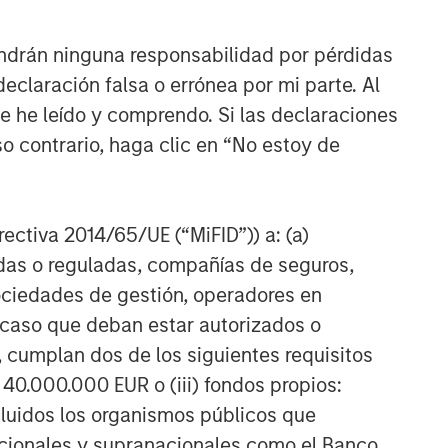
ndrán ninguna responsabilidad por pérdidas
claración falsa o errónea por mi parte. Al
ue he leído y comprendo. Si las declaraciones
o contrario, haga clic en “No estoy de
irectiva 2014/65/UE (“MiFID”)) a: (a)
adas o reguladas, compañías de seguros,
sociedades de gestión, operadores en
a caso que deban estar autorizados o
 cumplan dos de los siguientes requisitos
 40.000.000 EUR o (iii) fondos propios:
cluidos los organismos públicos que
nacionales y supranacionales como el Banco