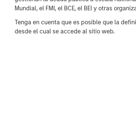
Mundial, el FMI, el BCE, el BEI y otras organ
Tenga en cuenta que es posible que la definic
desde el cual se accede al sitio web.
Benjamin Huneke
Managing Director
Disclosure:
There is no guarantee that any investment strat
long-term, especially during periods of downtu
A separately managed account may not be appro
securities that may not necessarily track the 
carefully before investing. A minimum asset le