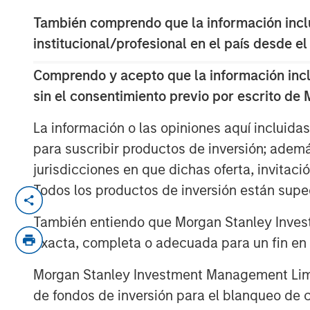
También comprendo que la información inclui
institucional/profesional en el país desde el
Comprendo y acepto que la información inclui
sin el consentimiento previo por escrito de
La información o las opiniones aquí incluida
para suscribir productos de inversión; adem
jurisdicciones en que dichas oferta, invitaci
Todos los productos de inversión están suped
One of the gr
También entiendo que Morgan Stanley Invest
asset manag
exacta, completa o adecuada para un fin en p
been able to 
Morgan Stanley Investment Management Limite
past decade 
de fondos de inversión para el blanqueo de ca