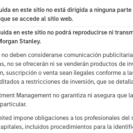
da en este sitio no está dirigida a ninguna parte
Video
 que se accede al sitio web.
da en este sitio no podrá reproducirse ni transmi
 Morgan Stanley.
s no deben considerarse comunicación publicitaria 
ás, no se ofrecerán ni se venderán productos de i
ón, suscripción o venta sean ilegales conforme a la
itados a restricciones de inversión, que se detalla
eat things that the
ment Management no garantiza ni asegura que la i
ement business has
articular.
deliver on over the
d impone obligaciones a los profesionales del se
is providing more
pitales, incluidos procedimientos para la identifi