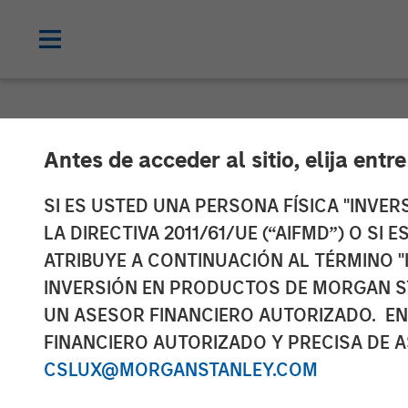
NEWSROOM
Antes de acceder al sitio, elija entr
Head of Morga
SI ES USTED UNA PERSONA FÍSICA "INVE
LA DIRECTIVA 2011/61/UE (“AIFMD”) O SI
Management: 
ATRIBUYE A CONTINUACIÓN AL TÉRMINO "
INVERSIÓN EN PRODUCTOS DE MORGAN S
UN ASESOR FINANCIERO AUTORIZADO. EN
01 OCTUBRE 2025
FINANCIERO AUTORIZADO Y PRECISA DE A
CSLUX@MORGANSTANLEY.COM
Benjamin Huneke
Managing Director