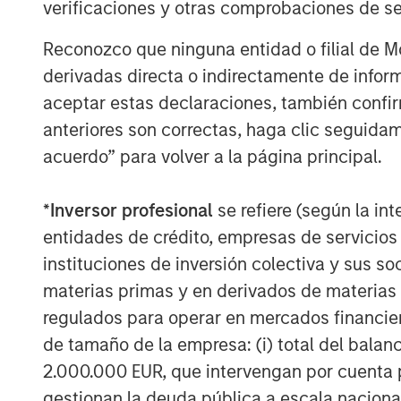
access to indi
verificaciones y otras comprobaciones de se
markets… they
Reconozco que ninguna entidad o filial de 
the global e
derivadas directa o indirectamente de infor
aceptar estas declaraciones, también confi
anteriores son correctas, haga clic seguidam
Benjamin Huneke
, Head of Morgan S
acuerdo” para volver a la página principal.
joined CNBC Power Lunch to discuss 
strategy topics. He highlights the need
*
Inversor profesional
se refiere (según la int
especially given the dollar's deprecia
entidades de crédito, empresas de servicios
risk while maintaining tax efficiency
instituciones de inversión colectiva y sus 
becoming a growing part of the glob
materias primas y en derivados de materias 
being provided to individual investors
regulados para operar en mercados financier
de tamaño de la empresa: (i) total del balan
The Author
2.000.000 EUR, que intervengan por cuenta p
gestionan la deuda pública a escala naciona