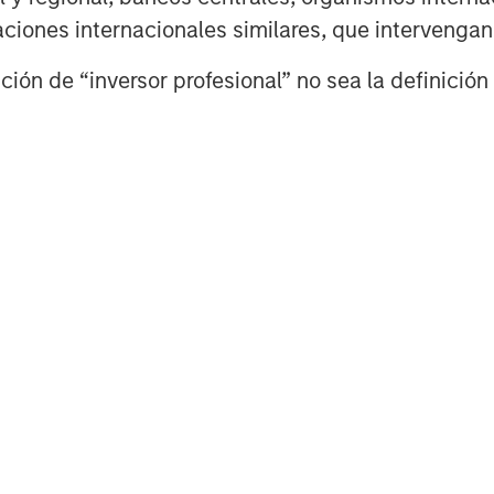
izaciones internacionales similares, que intervenga
ión de “inversor profesional” no sea la definición 
egy will work under all market conditions, and each investor sho
rn in the market.
priate for all investors. Separate accounts managed accordin
performance of a particular index. Please consider the investme
vel is required. For important information about the investmen