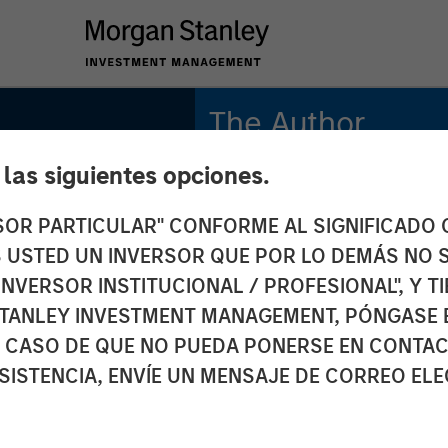
The Author
e las siguientes opciones.
Anthony Eames
Managing Director
RSOR PARTICULAR" CONFORME AL SIGNIFICADO Q
 ES USTED UN INVERSOR QUE POR LO DEMÁS NO S
s on
INVERSOR INSTITUCIONAL / PROFESIONAL", Y T
TANLEY INVESTMENT MANAGEMENT, PÓNGASE 
ws: The
 CASO DE QUE NO PUEDA PONERSE EN CONTAC
SISTENCIA, ENVÍE UN MENSAJE DE CORREO EL
its of