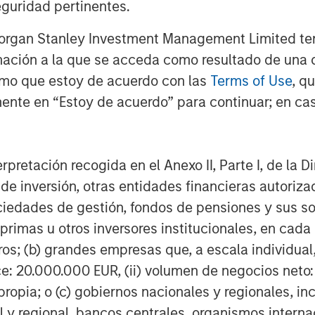
guridad pertinentes.
Morgan Stanley Investment Management Limited te
mación a la que se acceda como resultado de una de
rmo que estoy de acuerdo con las
Terms of Use
, q
ente en “Estoy de acuerdo” para continuar; en cas
erpretación recogida en el Anexo II, Parte I, de la D
 de inversión, otras entidades financieras autoriz
sociedades de gestión, fondos de pensiones y sus 
primas u otros inversores institucionales, en cad
os; (b) grandes empresas que, a escala individual,
ce: 20.000.000 EUR, (ii) volumen de negocios neto:
Featured Insights
ropia; o (c) gobiernos nacionales y regionales, in
l y regional, bancos centrales, organismos inter