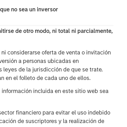
INVERSIÓN SOSTENIBLE
 que no sea un inversor
2025 Stewardship Report
tirse de otro modo, ni total ni parcialmente,
CALVERT INSIGHTS
2025 Proxy Season: Why
ni considerarse oferta de venta o invitación
Consistency Matters in a
Changing Landscape
nversión a personas ubicadas en
s leyes de la jurisdicción de que se trate.
PRESS RELEASE
n en el folleto de cada uno de ellos.
Calvert Research and
Management announces
nformación incluida en este sitio web sea
Morgan Stanley Investment
Management Inc.’s
contribution to America Needs
ctor financiero para evitar el uso indebido
You
cación de suscriptores y la realización de