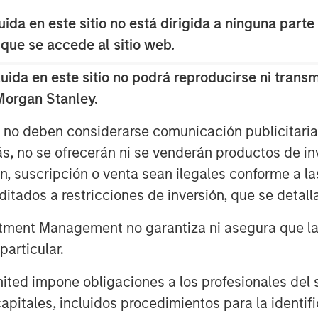
 just ethical but increasingly
da en este sitio no está dirigida a ninguna parte
orward-looking companies in a rapidly
 que se accede al sitio web.
da en este sitio no podrá reproducirse ni transmi
 Morgan Stanley.
s no deben considerarse comunicación publicitaria 
ás, no se ofrecerán ni se venderán productos de i
nley Investment Management site and
ón, suscripción o venta sean ilegales conforme a la
itados a restricciones de inversión, que se detalla
s.
ment Management no garantiza ni asegura que la i
US Large-Cap Core Responsible Index
articular.
d impone obligaciones a los profesionales del se
nternational Responsible Index ETF
pitales, incluidos procedimientos para la identifi