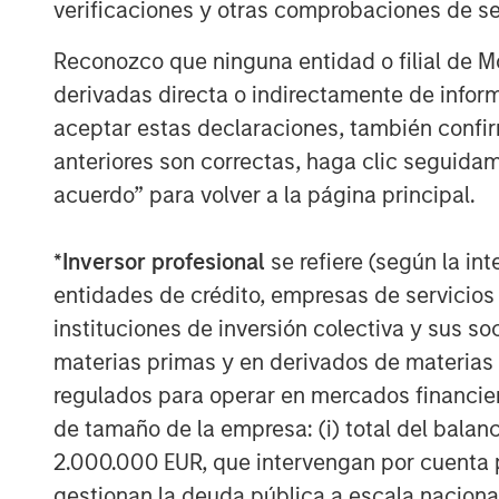
verificaciones y otras comprobaciones de se
Reconozco que ninguna entidad o filial de 
The Author
derivadas directa o indirectamente de infor
aceptar estas declaraciones, también confi
anteriores son correctas, haga clic seguidam
acuerdo” para volver a la página principal.
Anthony Eames
*
Inversor profesional
se refiere (según la int
Managing Director
entidades de crédito, empresas de servicios
instituciones de inversión colectiva y sus 
materias primas y en derivados de materias 
regulados para operar en mercados financier
de tamaño de la empresa: (i) total del balan
2.000.000 EUR, que intervengan por cuenta p
gestionan la deuda pública a escala naciona