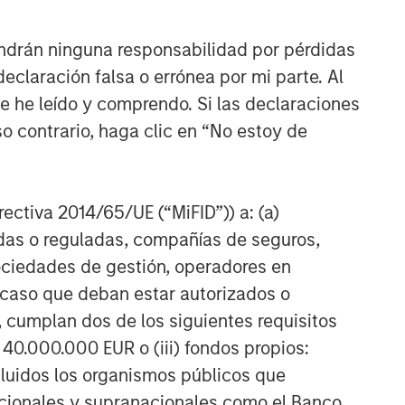
ndrán ninguna responsabilidad por pérdidas
claración falsa o errónea por mi parte. Al
ue he leído y comprendo. Si las declaraciones
o contrario, haga clic en “No estoy de
irectiva 2014/65/UE (“MiFID”)) a: (a)
adas o reguladas, compañías de seguros,
sociedades de gestión, operadores en
a caso que deban estar autorizados o
 cumplan dos de los siguientes requisitos
 40.000.000 EUR o (iii) fondos propios:
cluidos los organismos públicos que
nacionales y supranacionales como el Banco