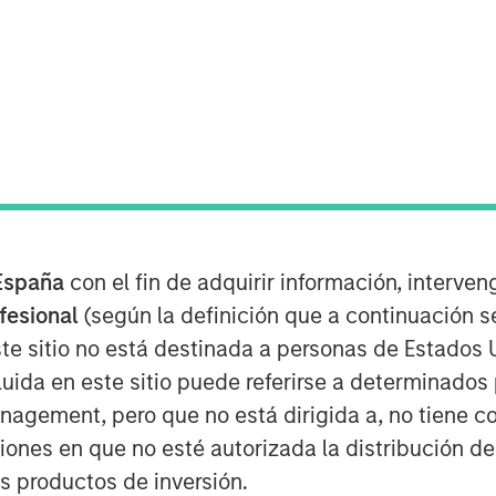
vesting
 Responsible Investment Strategy
 discusses what sets responsible
España
con el fin de adquirir información, interven
ntegrating environmental, social,
ofesional
(según la definición que a continuación se
nt decisions may lead to better
te sitio no está destinada a personas de Estados 
agement. Anthony highlights how
uida en este sitio puede referirse a determinado
ving investor priorities and values
gement, pero que no está dirigida a, no tiene com
 Calvert’s proprietary research and
ciones en que no esté autorizada la distribución de
lp drive positive change. He also
os productos de inversión.