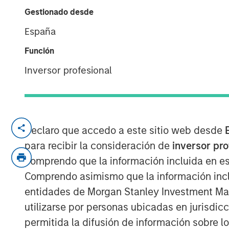
Responsible In
Gestionado desde
España
29 JULIO 2025
Función
Inversor profesional
Anthony Eames, Managing Director of
at Calvert Research and Management,
Declaro que accedo a este sitio web desde
investing apart. He emphasizes that i
para recibir la consideración de
inversor pr
and governance factors into investme
comprendo que la información incluida en es
long-term performance and risk man
Comprendo asimismo que la información incl
responsible investing aligns with evol
entidades de Morgan Stanley Investment Mana
as well as regulatory trends, and how
utilizarse por personas ubicadas en jurisdic
active engagement with companies he
permitida la difusión de información sobre l