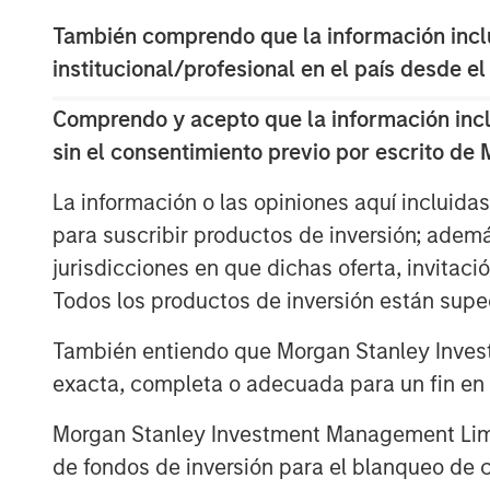
notes that responsible investing is not
También comprendo que la información inclui
essential for identifying resilient, f
institucional/profesional en el país desde el
changing global economy.
Comprendo y acepto que la información inclui
Ver video
sin el consentimiento previo por escrito de
La información o las opiniones aquí incluida
para suscribir productos de inversión; adem
Clicking above will exit the Morgan Sta
jurisdicciones en que dichas oferta, invitaci
direct you to an external site.
Todos los productos de inversión están suped
See below for more important disclosure
También entiendo que Morgan Stanley Invest
For more information about the Calvert 
exacta, completa o adecuada para un fin en p
ETF (CVLC) please
click here
.
Morgan Stanley Investment Management Limite
For more information about the Calvert I
de fondos de inversión para el blanqueo de ca
(CVIE) please
click here
.