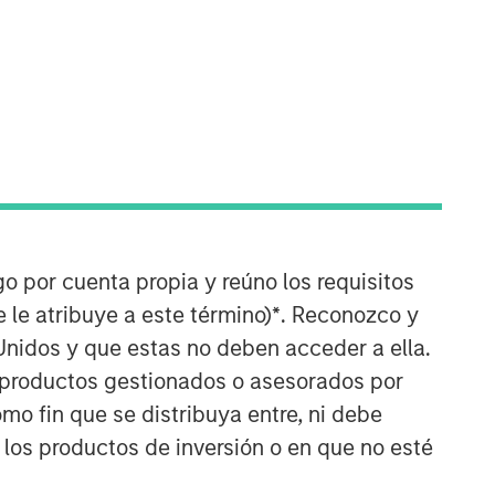
Calvert Research and
Management Team
go por cuenta propia y reúno los requisitos
 le atribuye a este término)
*
. Reconozco y
Calvert has one of the industry's
Unidos y que estas no deben acceder a ella.
largest and most diverse teams of ESG
s productos gestionados o asesorados por
professionals, spanning research,
engagement and investment solutions.
o fin que se distribuya entre, ni debe
 los productos de inversión o en que no esté
ARTÍCULOS RELACIONADOS