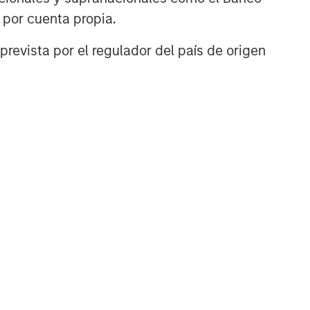
n por cuenta propia.
prevista por el regulador del país de origen
TÍCULO
ivate Credit
rket Monitor - Q2
026
ely insights on the private
dit landscape, exploring
 trends, market
velopments, and
estment considerations
ping the asset class.