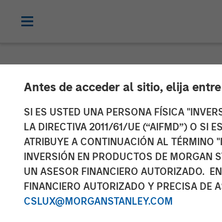
NEWSROOM
Antes de acceder al sitio, elija entr
Global Head of
SI ES USTED UNA PERSONA FÍSICA "INVE
LA DIRECTIVA 2011/61/UE (“AIFMD”) O SI
Investment Ma
ATRIBUYE A CONTINUACIÓN AL TÉRMINO "
INVERSIÓN EN PRODUCTOS DE MORGAN S
InvestmentNe
UN ASESOR FINANCIERO AUTORIZADO. EN
FINANCIERO AUTORIZADO Y PRECISA DE A
CSLUX@MORGANSTANLEY.COM
14 ABRIL 2026