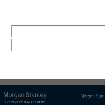
therein.
Before making an investment decision, you sho
Forward-Looking Statements
Certain statements contained herein and in an
Securities Act of 1933, as amended, and Secti
identified by the use of words such as "anticipate,"
"project," "seek," "should," "target," "will," "w
estimates, assumptions, and projections and are
developments to differ materially from those 
they are made. The Fund undertakes no obligati
or otherwise, except to the extent required by 
NOT FDIC INSURED | OFFERS NO BANK GUAR
Morgan Stan