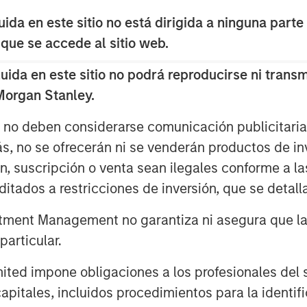
da en este sitio no está dirigida a ninguna parte
 que se accede al sitio web.
da en este sitio no podrá reproducirse ni transmi
 Morgan Stanley.
s no deben considerarse comunicación publicitaria 
ás, no se ofrecerán ni se venderán productos de i
ón, suscripción o venta sean ilegales conforme a la
itados a restricciones de inversión, que se detalla
ment Management no garantiza ni asegura que la i
articular.
d impone obligaciones a los profesionales del se
pitales, incluidos procedimientos para la identifi