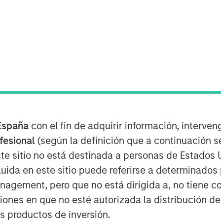
ategy at Morgan Stanley Investment
s
in the Nasdaq, where she
nt Management's expanding ETF
 Stanley Bitcoin Trust (MSBT),
ryptocurrency market. Wallace
traded product designed to track
España
con el fin de adquirir información, interven
nvestors exposure to digital assets
ofesional
(según la definición que a continuación se
ure. She noted that the timing
te sitio no está destinada a personas de Estados 
rticularly among high-net-worth
uida en este sitio puede referirse a determinado
favorable market environment and
gement, pero que no está dirigida a, no tiene com
latform for long-term growth.
ciones en que no esté autorizada la distribución de
os productos de inversión.