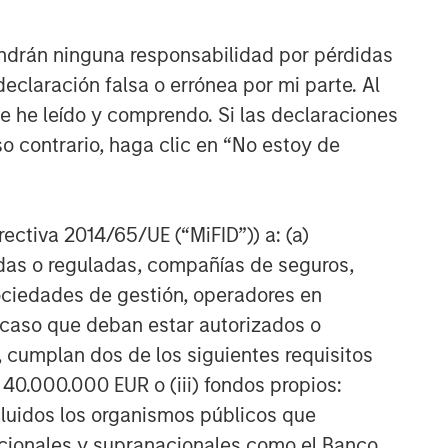
nd demand, investor confidence and their
nging regulations in the U.S. and abroad, and
ndrán ninguna responsabilidad por pérdidas
eats. Digital assets may be more vulnerable to
claración falsa o errónea por mi parte. Al
ue he leído y comprendo. Si las declaraciones
assets in a business network.
o contrario, haga clic en “No estoy de
ge that is used like money. It is not backed by
y. Cryptocurrency may experience very high
 other third-party sources believed to be
irectiva 2014/65/UE (“MiFID”)) a: (a)
not sought to independently verify information
adas o reguladas, compañías de seguros,
red solely for informational and educational
sociedades de gestión, operadores en
dopt any specific investment strategy. The
a caso que deban estar autorizados o
 investment advice, nor should it be construed
l and financial advice, including advice as to
 cumplan dos de los siguientes requisitos
 40.000.000 EUR o (iii) fondos propios:
r the Investment Company Act of 1940, as
cluidos los organismos públicos que
t registered ETFs and mutual funds. Investing
nacionales y supranacionales como el Banco
 and heightened volatility. MSBT is not suitable