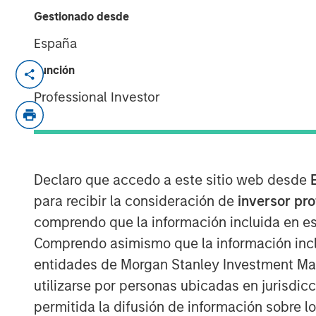
Gestionado desde
España
Ally Wallace, Global Head of ETF Str
Función
Management, joined
InvestmentNew
Professional Investor
discussed Morgan Stanley Investme
platform and the launch of the Morgan
marking MSIM’s first entry into the c
explained that MSBT is an exchange-
Declaro que accedo a este sitio web desde
the performance of bitcoin, offering i
para recibir la consideración de
inversor pr
within a transparent, regulated struct
comprendo que la información incluida en es
reflects growing investor demand, pa
Comprendo asimismo que la información incl
and younger investors, as well as a 
entidades de Morgan Stanley Investment Mana
MSIM’s focus on positioning its ETF p
utilizarse por personas ubicadas en jurisdic
permitida la difusión de información sobre l