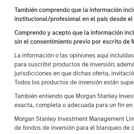
View Here
También comprendo que la información inclui
institucional/profesional en el país desde el
MSIM Spokesperson
Comprendo y acepto que la información inclui
sin el consentimiento previo por escrito de
La información o las opiniones aquí incluida
para suscribir productos de inversión; adem
jurisdicciones en que dichas oferta, invitaci
Ally E. Wallace
Todos los productos de inversión están suped
Managing Director
También entiendo que Morgan Stanley Invest
exacta, completa o adecuada para un fin en p
Morgan Stanley Investment Management Limite
de fondos de inversión para el blanqueo de ca