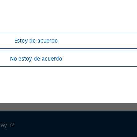
uld carefully consider the risk factors and other information
y related materials may constitute forward-looking statements
on 21E of the Securities Exchange Act of 1934, as amended. F
 "believe," "continue," "could," "estimate," "expect," "intend," "may
Estoy de acuerdo
ould," or similar expressions, or the negative of such terms. The
 subject to significant risks, uncertainties, and other factors
No estoy de acuerdo
expressed or implied by such statements. Forward-looking stat
on to update or revise any forward-looking statement, whether
applicable law.
ANTEE | MAY LOSE VALUE | NOT INSURED BY ANY FEDERAL
ley