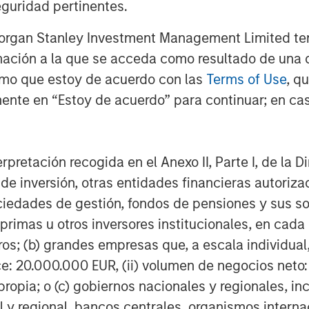
guridad pertinentes.
able. Their value is influenced by, but not limited to, supply a
rencies, inflation, interest rates, currency exchange rates, cha
Morgan Stanley Investment Management Limited te
h as price swings, flash crashes, fraud, and cybersecurity thr
mación a la que se acceda como resultado de una de
rmo que estoy de acuerdo con las
Terms of Use
, q
facilitates the process of recording transactions and tracking 
ente en “Estoy de acuerdo” para continuar; en cas
 decentralized, peer-to-peer financial exchange and value stora
vernments may restrict the use and exchange of cryptocurrenc
 publicly available information, internally developed data and
erpretación recogida en el Anexo II, Parte I, de la D
egarding the reliability of such information, and the Firm has 
 de inversión, otras entidades financieras autoriz
h is not impartial, and all information provided has been prepa
sociedades de gestión, fondos de pensiones y sus 
 recommendation to buy or sell any particular security or to a
primas u otros inversores institucionales, en cad
sideration of any individual investor circumstances and is not
ory advice. To that end, investors should seek independent lega
os; (b) grandes empresas que, a escala individual,
nt decision.
ce: 20.000.000 EUR, (ii) volumen de negocios neto:
"Trust"), an exchange traded product, is not registered unde
ropia; o (c) gobiernos nacionales y regionales, in
t subject to the same regulations and protections as 1940 Ac
l y regional, bancos centrales, organismos inter
ipal. An investment in MSBT is subject to a high degree of risk