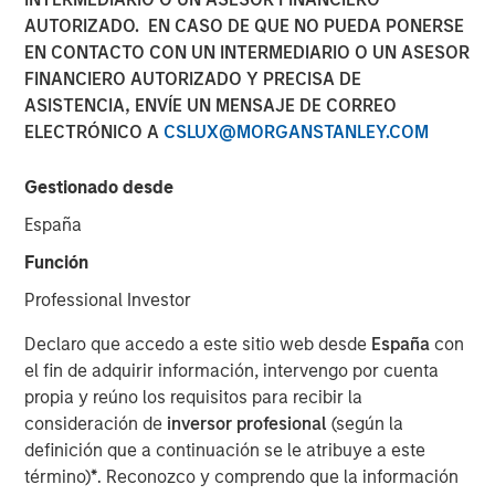
AUTORIZADO. EN CASO DE QUE NO PUEDA PONERSE
NEW YORK – March 24, 2026
EN CONTACTO CON UN INTERMEDIARIO O UN ASESOR
Morgan Stanley Investment Management announced
FINANCIERO AUTORIZADO Y PRECISA DE
today that Huel, one of the first investments made by the
ASISTENCIA, ENVÍE UN MENSAJE DE CORREO
1GT climate private equity strategy, has entered into a
ELECTRÓNICO A
CSLUX@MORGANSTANLEY.COM
definitive agreement to be acquired by Danone, a world-
leading food and beverage company.
Gestionado desde
Huel’s range of plant-based drinks and meals has made it
España
a global leader in sustainable nutrition in a variety of
Función
accessible options. Since 1GT’s investment in 2023, Huel
Professional Investor
has delivered substantial organic growth, including
significant progress in its U.S. expansion and continued
Declaro que accedo a este sitio web desde
España
con
innovation across its product suite.
el fin de adquirir información, intervengo por cuenta
propia y reúno los requisitos para recibir la
Vikram Raju, MSIM’s Head of Climate Private Equity
consideración de
inversor profesional
(según la
Investing and 1GT platform, commented: “1GT is proud to
definición que a continuación se le atribuye a este
have played a role in Julian Hearn's compelling vision to
término)
*
. Reconozco y comprendo que la información
revolutionize meals and address the carbon signature of