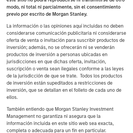
modo, ni total ni parcialmente, sin el consentimiento
The transaction remains subject to customary closing
previo por escrito de Morgan Stanley.
conditions, including regulatory approvals.
La información o las opiniones aquí incluidas no deben
About Huel
considerarse comunicación publicitaria ni considerarse
Huel is a global leader in complete, nutritionally balanced
oferta de venta o invitación para suscribir productos de
meals, offering a broad range of products including
inversión; además, no se ofrecerán ni se venderán
powders, ready‑to‑drink shakes, Hot & Savory meals,
productos de inversión a personas ubicadas en
nutrition bars, supergreens and functional beverages.
jurisdicciones en que dichas oferta, invitación,
Built on a science‑driven formulation approach, all Huel
suscripción o venta sean ilegales conforme a las leyes
products provide essential macronutrients and
de la jurisdicción de que se trate. Todos los productos
micronutrients in convenient, plant‑based formats. With a
de inversión están supeditados a restricciones de
predominantly direct‑to‑consumer model and
inversión, que se detallan en el folleto de cada uno de
best‑in‑class digital capabilities, Huel has developed a
ellos.
highly engaged community and strong brand advocacy.
También entiendo que Morgan Stanley Investment
Its portfolio is designed to deliver sustainable, accessible
Management no garantiza ni asegura que la
nutrition that supports modern, active lifestyles.
información incluida en este sitio web sea exacta,
About Danone
completa o adecuada para un fin en particular.