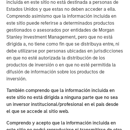
incluida en este sitio no está destinada a personas de
the food ecosystem. We are also grateful for the
Estados Unidos y que estas no deben acceder a ella.
partnership with CEO James McMaster, his team and
Comprendo asimismo que la información incluida en
Highland Capital as the company made tangible progress
este sitio puede referirse a determinados productos
in tracking and quantifying its sustainability impact while
gestionados o asesorados por entidades de Morgan
broadening its appeal to a global customer base. This
Stanley Investment Management, pero que no está
announcement represents a compelling example of 1GT’s
dirigida a, no tiene como fin que se distribuya entre, ni
focus on backing businesses where strong commercial
debe utilizarse por personas ubicadas en jurisdicciones
performance and positive carbon impact go hand in
en que no esté autorizada la distribución de los
hand. We look forward to seeing Huel's continued
productos de inversión o en que no esté permitida la
success as part of the distinctive Danone platform."
difusión de información sobre los productos de
In line with its Renew Danone strategy, the acquisition
inversión.
will enhance Danone’s presence in functional nutrition
También comprendo que la información incluida en
and extend its portfolio into the fast-growing Complete
este sitio no está dirigida a ninguna parte que no sea
Nutrition space. Huel’s complementary range, spanning
un inversor institucional/profesional en el país desde
various food forms including ready-to-drink and powders,
el que se accede al sitio web.
is supported by best-in-class digital execution, strong
digital direct-to-consumer sales, and a fan-base in the
Comprendo y acepto que la información incluida en
UK, Europe and the United States.
este sitio no podrá reproducirse ni transmitirse de otro