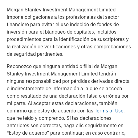
Danone is a leading global food and beverage company
Morgan Stanley Investment Management Limited
operating in three health-focused, fast-growing and on-
impone obligaciones a los profesionales del sector
trend Categories: Essential Dairy & Plant-Based products,
financiero para evitar el uso indebido de fondos de
Waters and Specialized Nutrition. With a long-standing
inversión para el blanqueo de capitales, incluidos
mission of bringing health through food to as many
procedimientos para la identificación de suscriptores y
people as possible, Danone aims to inspire healthier and
la realización de verificaciones y otras comprobaciones
more sustainable eating and drinking practices while
de seguridad pertinentes.
committing to achieve measurable nutritional, social,
Reconozco que ninguna entidad o filial de Morgan
societal and environmental impact. Danone has defined
Stanley Investment Management Limited tendrán
its Renew strategy to restore growth, competitiveness,
ninguna responsabilidad por pérdidas derivadas directa
and value creation for the long-term. With c.90,000
o indirectamente de información a la que se acceda
employees, and products sold in over 120 markets,
como resultado de una declaración falsa o errónea por
Danone generated €27.3 billion in sales in 2025. Danone’s
mi parte. Al aceptar estas declaraciones, también
portfolio includes leading international brands (Actimel,
confirmo que estoy de acuerdo con las
Terms of Use
,
Activia, Alpro, Aptamil, Danette, Danio, Danonino, evian,
que he leído y comprendo. Si las declaraciones
Nutricia, Nutrilon, Volvic, among others) as well as strong
anteriores son correctas, haga clic seguidamente en
local and regional brands (including AQUA, Blédina,
“Estoy de acuerdo” para continuar; en caso contrario,
Bonafont, Cow & Gate, Mizone, Oikos and Silk). Listed on