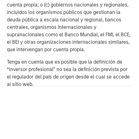
Morgan Stanley capabilities. For further information,
cuenta propia; o (c) gobiernos nacionales y regionales,
please visit
https://www.morganstanley.com/im/1gt
incluidos los organismos públicos que gestionan la
deuda pública a escala nacional y regional, bancos
About Morgan Stanley Investment Management
centrales, organismos internacionales y
Morgan Stanley Investment Management, together with
supranacionales como el Banco Mundial, el FMI, el BCE,
its investment advisory affiliates, has more than 1,400
el BEI y otras organizaciones internacionales similares,
investment professionals around the world and $1.9
que intervengan por cuenta propia.
trillion in assets under management or supervision as of
Tenga en cuenta que es posible que la definición de
December 31, 2025. Morgan Stanley Investment
“inversor profesional” no sea la definición prevista por
Management strives to provide strong long-term
el regulador del país de origen desde el cual se accede
investment performance, outstanding service, and a
al sitio web.
comprehensive suite of investment management
solutions to a diverse client base, which includes
governments, institutions, corporations and individuals
worldwide. For further information about Morgan Stanley
Investment Management, please
visit
https://www.morganstanley.com/im
About Morgan Stanley