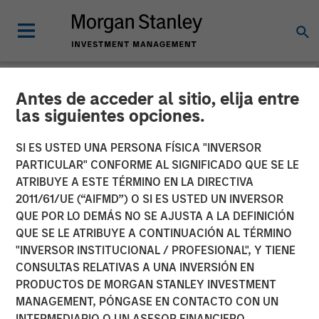
Antes de acceder al sitio, elija entre
NEWSROOM
las siguientes opciones.
1GT Portfolio Investment
SI ES USTED UNA PERSONA FÍSICA "INVERSOR
Huel to be Acquired by
PARTICULAR" CONFORME AL SIGNIFICADO QUE SE LE
ATRIBUYE A ESTE TÉRMINO EN LA DIRECTIVA
Danone
2011/61/UE (“AIFMD”) O SI ES USTED UN INVERSOR
QUE POR LO DEMÁS NO SE AJUSTA A LA DEFINICIÓN
QUE SE LE ATRIBUYE A CONTINUACIÓN AL TÉRMINO
24 MARZO 2026
"INVERSOR INSTITUCIONAL / PROFESIONAL", Y TIENE
CONSULTAS RELATIVAS A UNA INVERSIÓN EN
PRODUCTOS DE MORGAN STANLEY INVESTMENT
MANAGEMENT, PÓNGASE EN CONTACTO CON UN
INTERMEDIARIO O UN ASESOR FINANCIERO