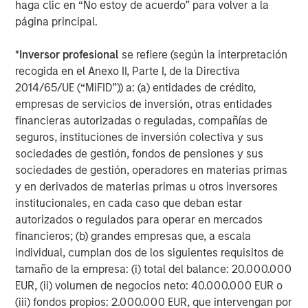
haga clic en “No estoy de acuerdo” para volver a la
Euronext Paris and present on the OTCQX platform via an
página principal.
ADR (American Depositary Receipt) program, Danone is a
component stock of leading sustainability indexes
*
Inversor profesional
se refiere (según la interpretación
including the ones managed by Moody’s and
recogida en el Anexo II, Parte I, de la Directiva
Sustainalytics, as well as MSCI ESG Indexes, FTSE4Good
2014/65/UE (“MiFID”)) a: (a) entidades de crédito,
Index Series, Bloomberg Gender Equality Index, and
TM
empresas de servicios de inversión, otras entidades
Access to Nutrition Index. Danone achieved B Corp
financieras autorizadas o reguladas, compañías de
certification at global level in 2025.
seguros, instituciones de inversión colectiva y sus
About Morgan Stanley Climate Private Equity
sociedades de gestión, fondos de pensiones y sus
sociedades de gestión, operadores en materias primas
Morgan Stanley Climate Private Equity manages 1GT, a
y en derivados de materias primas u otros inversores
strategy that invests in growth companies delivering
institucionales, en cada caso que deban estar
innovative climate solutions that meaningfully
autorizados o regulados para operar en mercados
decarbonize the global economy. The strategy is focused
financieros; (b) grandes empresas que, a escala
on scaling opportunities in the Power, Mobility, Food &
individual, cumplan dos de los siguientes requisitos de
Agriculture, and Circularity themes across North America
tamaño de la empresa: (i) total del balance: 20.000.000
and Europe, with an emphasis on driving significant
EUR, (ii) volumen de negocios neto: 40.000.000 EUR o
organic growth by leveraging the global breadth of
(iii) fondos propios: 2.000.000 EUR, que intervengan por