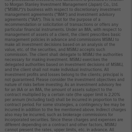
to Morgan Stanley Investment Management (Japan) Co., Ltd.
(“MSIMJ”)’s business with respect to discretionary investment
management agreements (“IMA”) and investment advisory
agreements (“IAA”). This is not for the purpose of a
recommendation or solicitation of transactions or offers any
particular financial instruments. Under an IMA, with respect to
management of assets of a client, the client prescribes basic
management policies in advance and commissions MSIMJ to
make all investment decisions based on an analysis of the
value, etc. of the securities, and MSIMJ accepts such
commission. The client shall delegate to MSIMJ the authorities
necessary for making investment. MSIMJ exercises the
delegated authorities based on investment decisions of MSIMJ,
and the client shall not make individual instructions. All
investment profits and losses belong to the clients; principal is
not guaranteed. Please consider the investment objectives and
nature of risks before investing. As an investment advisory fee
for an IAA or an IMA, the amount of assets subject to the
contract multiplied by a certain rate (the upper limit is 2.20%
per annum (including tax)) shall be incurred in proportion to the
contract period. For some strategies, a contingency fee may be
incurred in addition to the fee mentioned above. Indirect charges
also may be incurred, such as brokerage commissions for
incorporated securities. Since these charges and expenses are
different depending on a contract and other factors, MSIMJ
cannot present the rates, upper limits, etc. in advance. All