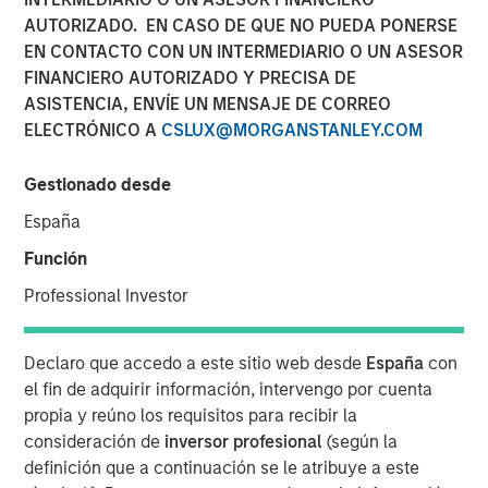
AUTORIZADO. EN CASO DE QUE NO PUEDA PONERSE
Optimism in 2026
EN CONTACTO CON UN INTERMEDIARIO O UN ASESOR
FINANCIERO AUTORIZADO Y PRECISA DE
12 DICIEMBRE 2025
ASISTENCIA, ENVÍE UN MENSAJE DE CORREO
ELECTRÓNICO A
CSLUX@MORGANSTANLEY.COM
Gestionado desde
The Authors
España
Gregory Liebl, CFA
Función
Executive Director
Professional Investor
Adam Swinney, CFA
Vice President
Declaro que accedo a este sitio web desde
España
con
el fin de adquirir información, intervengo por cuenta
propia y reúno los requisitos para recibir la
consideración de
inversor profesional
(según la
definición que a continuación se le atribuye a este
The outlook for broad commodities in 2026 appears