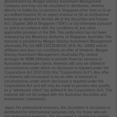
disseminated by Morgan Stanley Investment Management
Company and may not be circulated or distributed, whether
directly or indirectly, to persons in Singapore other than to (i) an
accredited investor (ii) an expert investor or (iii) an institutional
investor as defined in Section 4A of the Securities and Futures
Act, Chapter 289 of Singapore (“SFA”); or (iv) otherwise pursuant
to, and in accordance with the conditions of, any other
applicable provision of the SFA. This publication has not been
reviewed by the Monetary Authority of Singapore. Australia: This
material is provided by Morgan Stanley Investment Management
(Australia) Pty Ltd ABN 22122040037, AFSL No. 314182 and its
affiliates and does not constitute an offer of interests. Morgan
Stanley Investment Management (Australia) Pty Limited
arranges for MSIM affiliates to provide financial services to
Australian wholesale clients. Interests will only be offered in
circumstances under which no disclosure is required under the
Corporations Act 2001 (Cth) (the “Corporations Act”). Any offer
of interests will not purport to be an offer of interests in
circumstances under which disclosure is required under the
Corporations Act and will only be made to persons who qualify
as a “wholesale client” (as defined in the Corporations Act). This
material will not be lodged with the Australian Securities and
Investments Commission.
Japan: For professional investors, this document is circulated or
distributed for informational purposes only. For those who are
not professional investors, this document is provided in relation