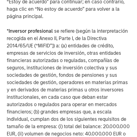
“Estoy de acuerdo” para continuar; en caso contrario,
Building out renewable power and electric transport
haga clic en “No estoy de acuerdo” para volver a la
requires vast quantities of industrial metals and
página principal.
materials. Copper, aluminum, lithium, nickel and cobalt
are seeing robust demand from the production of electric
*
Inversor profesional
se refiere (según la interpretación
cars, batteries, solar panels, wind turbines and upgraded
recogida en el Anexo II, Parte I, de la Directiva
electric grids.
2014/65/UE (“MiFID”)) a: (a) entidades de crédito,
In China, Europe and the US, strong investment in
empresas de servicios de inversión, otras entidades
renewable energy and associated infrastructure has
financieras autorizadas o reguladas, compañías de
already boosted demand for base metals like aluminum,
seguros, instituciones de inversión colectiva y sus
critical for lightweight vehicles and grid equipment, and
sociedades de gestión, fondos de pensiones y sus
copper, essential for electrical wiring in solar farms and
sociedades de gestión, operadores en materias primas
EVs. That trend is expected to continue into 2026 as
y en derivados de materias primas u otros inversores
countries race to expand green capacity and meet
institucionales, en cada caso que deban estar
climate targets.
autorizados o regulados para operar en mercados
financieros; (b) grandes empresas que, a escala
Industrial metals poised to benefit from growth
individual, cumplan dos de los siguientes requisitos de
Along with green investments, infrastructure spending
tamaño de la empresa: (i) total del balance: 20.000.000
continues as global growth stabilizes. Industrial metals
EUR, (ii) volumen de negocios neto: 40.000.000 EUR o