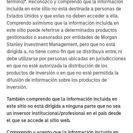
término)
*
. Reconozco y comprendo que la información
increasingly optimistic. After a period of volatility and
incluida en este sitio no está destinada a personas de
adjustment, global commodity markets may be poised to
Estados Unidos y que estas no deben acceder a ella.
benefit from a confluence of positive trends in the new
Comprendo asimismo que la información incluida en
year. Let’s review the major themes shaping each sector.
este sitio puede referirse a determinados productos
gestionados o asesorados por entidades de Morgan
Energy markets seeking stability amid transition
Stanley Investment Management, pero que no está
Energy commodities enter 2026 at an interesting
dirigida a, no tiene como fin que se distribuya entre, ni
crossroads. On one hand, oil and gas markets have
debe utilizarse por personas ubicadas en jurisdicciones
abundant supply and somewhat softer pricing. On the
en que no esté autorizada la distribución de los
other hand, the ongoing energy transition is accelerating
productos de inversión o en que no esté permitida la
investment in new energy sources.
difusión de información sobre los productos de
The good news is that lower fossil fuel prices have
inversión.
helped ease global inflation and provided economic relief
También comprendo que la información incluida en
for consumers and businesses. Oil prices declined
este sitio no está dirigida a ninguna parte que no sea
through 2025 due to a growing supply glut, and we think
un inversor institucional/profesional en el país desde
prices could remain moderate in 2026. That would keep
el que se accede al sitio web.
fuel costs manageable for industry.
Comprendo y acepto que la información incluida en