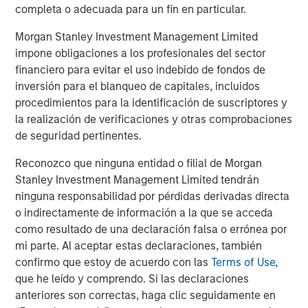
other commodities stand to gain.
completa o adecuada para un fin en particular.
Accelerating energy transition fueling new demand
Morgan Stanley Investment Management Limited
Perhaps the brightest spot in the commodity outlook is
impone obligaciones a los profesionales del sector
accelerating investment in the energy transition.
financiero para evitar el uso indebido de fondos de
Worldwide, governments and companies are channeling
inversión para el blanqueo de capitales, incluidos
unprecedented capital into renewable energy, clean
procedimientos para la identificación de suscriptores y
technologies and grid infrastructure.
la realización de verificaciones y otras comprobaciones
de seguridad pertinentes.
According to the International Energy Agency, global
energy sector investment is set to reach a record
Reconozco que ninguna entidad o filial de Morgan
$3.3 trillion in 2025, with roughly two-thirds going into
Stanley Investment Management Limited tendrán
clean energy technologies—renewables, power grids,
ninguna responsabilidad por pérdidas derivadas directa
energy storage and low carbon fuels. In a remarkable
o indirectamente de información a la que se acceda
shift, that would double the investment going into fossil
como resultado de una declaración falsa o errónea por
fuel supply, when a decade ago, clean energy was less
mi parte. Al aceptar estas declaraciones, también
than half of energy spending. Solar power alone is
confirmo que estoy de acuerdo con las
Terms of Use
,
attracting around $450 billion annually, more than any
que he leído y comprendo. Si las declaraciones
other energy technology.
anteriores son correctas, haga clic seguidamente en