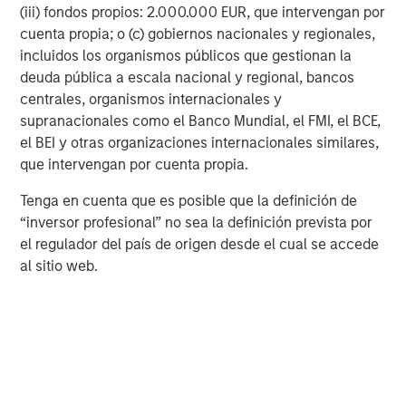
and minerals, the backbone of construction and
(iii) fondos propios: 2.000.000 EUR, que intervengan por
manufacturing, may be on track to demonstrate
cuenta propia; o (c) gobiernos nacionales y regionales,
resilience in 2026. Despite some headwinds in recent
incluidos los organismos públicos que gestionan la
years from China’s property sector slowdown, base
deuda pública a escala nacional y regional, bancos
metals have held up relatively well and even rallied in late
centrales, organismos internacionales y
2025. Metals like copper, aluminum and tin are positioned
supranacionales como el Banco Mundial, el FMI, el BCE,
for solid demand.
el BEI y otras organizaciones internacionales similares,
que intervengan por cuenta propia.
The World Bank observed that resilient activity in major
economies plus strong renewable investment have
Tenga en cuenta que es posible que la definición de
boosted demand for these metals, helping push base
“inversor profesional” no sea la definición prevista por
metal prices higher in 2025. Going into 2026, we expect
el regulador del país de origen desde el cual se accede
base metal prices to remain broadly stable or even rise
al sitio web.
modestly, reflecting this firm demand base.
Precious metals shining with safe-haven appeal
Beyond fuels and industrial inputs, precious metals are
another key sector with a potentially bright outlook for
2026. Gold and silver have been standout performers,
recently hitting all-time highs amid global uncertainty.