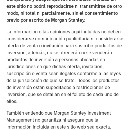
Lower energy input costs act like a tax cut for the global
este sitio no podrá reproducirse ni transmitirse de otro
economy, boosting consumption and freeing up
modo, ni total ni parcialmente, sin el consentimiento
resources for growth. Even after recent price drops, oil
previo por escrito de Morgan Stanley.
prices are still higher than pre-pandemic levels,
underscoring that we haven’t entered a deflationary bust.
La información o las opiniones aquí incluidas no deben
Instead, the energy market may be stabilizing at a new
considerarse comunicación publicitaria ni considerarse
equilibrium that helps to balance producer and consumer
oferta de venta o invitación para suscribir productos de
interests.
inversión; además, no se ofrecerán ni se venderán
productos de inversión a personas ubicadas en
Crucially, a slight cooling in oil demand growth partly
jurisdicciones en que dichas oferta, invitación,
reflects positive structural change: electric vehicle (EV)
suscripción o venta sean ilegales conforme a las leyes
adoption and efficiency improvements. Global EV sales
de la jurisdicción de que se trate. Todos los productos
are breaking records, with more than 20 million EVs
de inversión están supeditados a restricciones de
expected to be sold in 2025—over one-quarter of all new
inversión, que se detallan en el folleto de cada uno de
cars. While this rapid electrification of transport is
ellos.
reducing long-term oil demand growth, it brings a silver
lining for commodities: EVs and renewable energy
También entiendo que Morgan Stanley Investment
systems require significant amounts of metals and new
Management no garantiza ni asegura que la
infrastructure. Overall, though oil may cede some ground,
información incluida en este sitio web sea exacta,