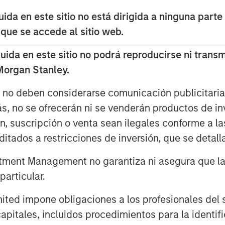
da en este sitio no está dirigida a ninguna parte
o encourage active investors to ask
 que se accede al sitio web.
 to the question of “Who is on the
da en este sitio no podrá reproducirse ni transmi
 Morgan Stanley.
es into four areas: behavioral,
hnical.
s no deben considerarse comunicación publicitaria 
ás, no se ofrecerán ni se venderán productos de i
ón, suscripción o venta sean ilegales conforme a la
itados a restricciones de inversión, que se detalla
ment Management no garantiza ni asegura que la i
articular.
d impone obligaciones a los profesionales del se
pitales, incluidos procedimientos para la identifi