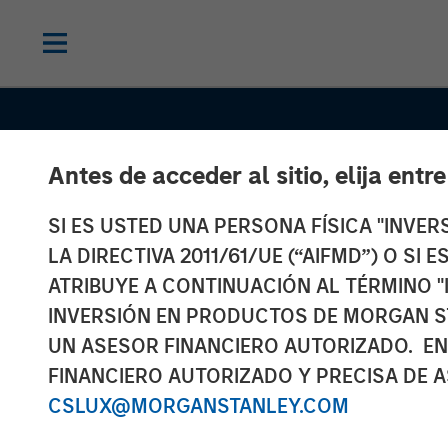
Antes de acceder al sitio, elija entr
SI ES USTED UNA PERSONA FÍSICA "INVE
CONSILIENT OBSERVER
INSIGHTS
LA DIRECTIVA 2011/61/UE (“AIFMD”) O SI
Who Is On the 
ATRIBUYE A CONTINUACIÓN AL TÉRMINO "
INVERSIÓN EN PRODUCTOS DE MORGAN S
Side? A Frame
UN ASESOR FINANCIERO AUTORIZADO. EN
FINANCIERO AUTORIZADO Y PRECISA DE A
for Understan
CSLUX@MORGANSTANLEY.COM