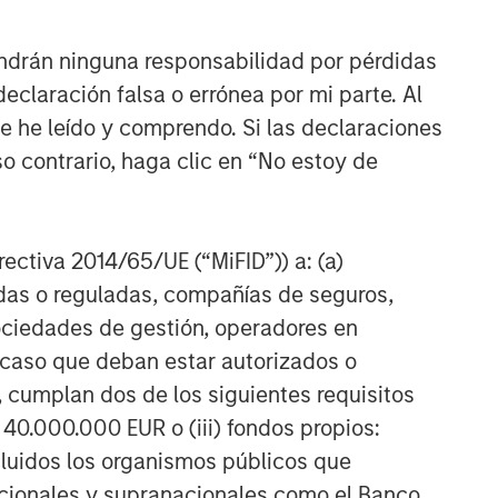
ndrán ninguna responsabilidad por pérdidas
claración falsa o errónea por mi parte. Al
ue he leído y comprendo. Si las declaraciones
o contrario, haga clic en “No estoy de
irectiva 2014/65/UE (“MiFID”)) a: (a)
adas o reguladas, compañías de seguros,
sociedades de gestión, operadores en
a caso que deban estar autorizados o
 cumplan dos de los siguientes requisitos
 40.000.000 EUR o (iii) fondos propios:
cluidos los organismos públicos que
nacionales y supranacionales como el Banco