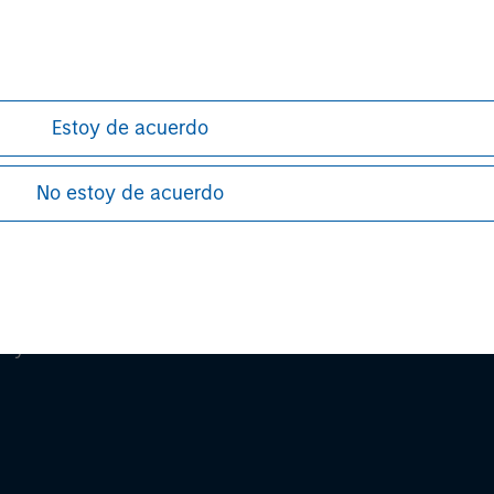
ular investment strategy. Information does not address financial
rative purposes only. Any performance quoted represents past 
e risks, including the possible loss of principal.
Estoy de acuerdo
stors should carefully review the strategy’s relevant offeri
No estoy de acuerdo
ley
ley Careers