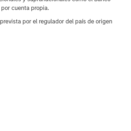
n por cuenta propia.
prevista por el regulador del país de origen
TÍCULO
ivate Credit
rket Monitor - Q2
026
ely insights on the private
dit landscape, exploring
 trends, market
velopments, and
estment considerations
ping the asset class.
-AGO-2026