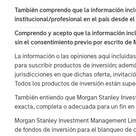
También comprendo que la información inclui
The main goal of this report is t
institucional/profesional en el país desde el
and formulate an informed answer
other side?”
Comprendo y acepto que la información inclui
sin el consentimiento previo por escrito de
We categorize market inefficienci
analytical, informational, and tec
La información o las opiniones aquí incluida
para suscribir productos de inversión; adem
jurisdicciones en que dichas oferta, invitaci
Descargar PDF
Todos los productos de inversión están suped
También entiendo que Morgan Stanley Invest
exacta, completa o adecuada para un fin en p
Morgan Stanley Investment Management Limite
The Authors
de fondos de inversión para el blanqueo de ca