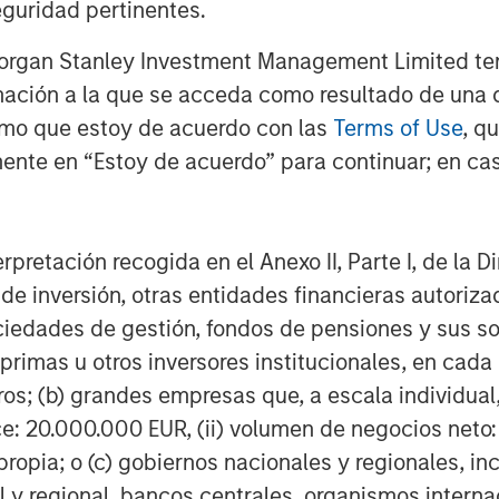
guridad pertinentes.
Morgan Stanley Investment Management Limited te
mación a la que se acceda como resultado de una de
rmo que estoy de acuerdo con las
Terms of Use
, q
Dan Callahan, CFA
ente en “Estoy de acuerdo” para continuar; en cas
Vice President
erpretación recogida en el Anexo II, Parte I, de la D
 de inversión, otras entidades financieras autoriz
sociedades de gestión, fondos de pensiones y sus 
Featured Insights
primas u otros inversores institucionales, en cad
os; (b) grandes empresas que, a escala individual,
ce: 20.000.000 EUR, (ii) volumen de negocios neto:
ropia; o (c) gobiernos nacionales y regionales, in
l y regional, bancos centrales, organismos inter