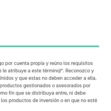
Counterpoint Global
go por cuenta propia y reúno los requisitos
Counterpoint Global’s culture fosters
 le atribuye a este término)
*
. Reconozco y
collaboration, creativity, continued
Unidos y que estas no deben acceder a ella.
development and differentiated
thinking.
s productos gestionados o asesorados por
o fin que se distribuya entre, ni debe
ARTÍCULOS RELACIONADOS
 los productos de inversión o en que no esté
CONSILIENT OBSERVER