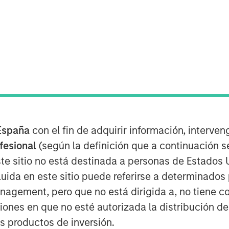
iciency
rmine market efficiency and offer a
España
con el fin de adquirir información, interven
ciency.
ofesional
(según la definición que a continuación se
onally efficient because there is a
te sitio no está destinada a personas de Estados 
lect it in asset prices.
uida en este sitio puede referirse a determinado
gement, pero que no está dirigida a, no tiene com
ged, including flows from active
ciones en que no esté autorizada la distribución de
 focus within active, and the rise
os productos de inversión.