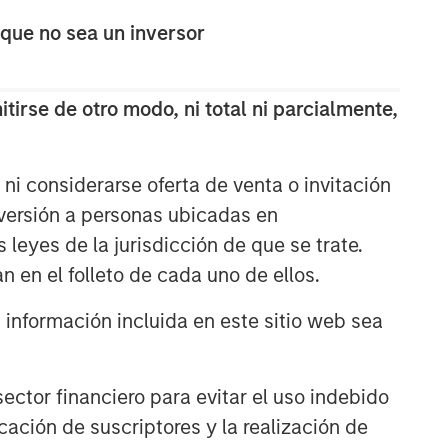
The Wisdom of Crowds in
 que no sea un inversor
Markets: Crowd Behavior in
Prediction, Betting, and Stock
Markets
tirse de otro modo, ni total ni parcialmente,
CONSILIENT OBSERVER
Opportunities and
Expectations: The Present
ni considerarse oferta de venta o invitación
Value of Growth Opportunities
nversión a personas ubicadas en
in Valuation
s leyes de la jurisdicción de que se trate.
CONSILIENT OBSERVER
n en el folleto de cada uno de ellos.
Bayes and Base Rates 2.0:
How History Can Guide Our
nformación incluida en este sitio web sea
Assessment of the Future
ctor financiero para evitar el uso indebido
cación de suscriptores y la realización de