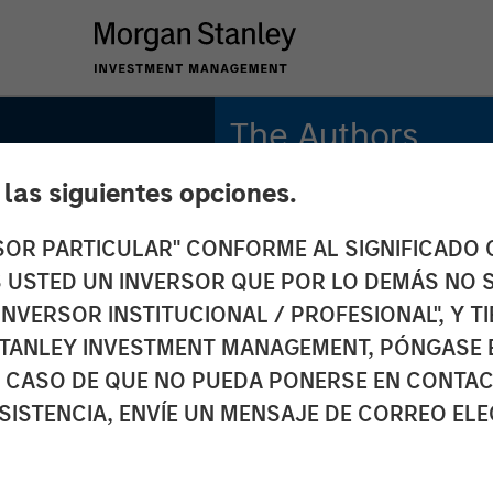
The Authors
e las siguientes opciones.
Michael Mauboussin
Managing Director
RSOR PARTICULAR" CONFORME AL SIGNIFICADO Q
 ES USTED UN INVERSOR QUE POR LO DEMÁS NO S
Dan Callahan, CFA
Other
Vice President
INVERSOR INSTITUCIONAL / PROFESIONAL", Y T
TANLEY INVESTMENT MANAGEMENT, PÓNGASE 
work
 CASO DE QUE NO PUEDA PONERSE EN CONTAC
SISTENCIA, ENVÍE UN MENSAJE DE CORREO EL
ding