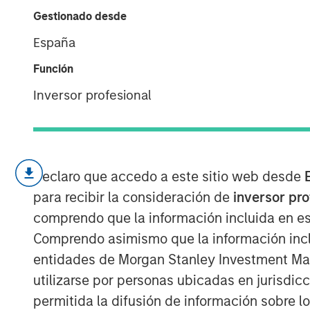
Market (In)Eff
Gestionado desde
España
21 ENERO 2026
Función
Inversor profesional
We explain the factors that dete
Declaro que accedo a este sitio web desde
taxonomy of the sources of ineffi
para recibir la consideración de
inversor pr
Markets cannot be fully informati
comprendo que la información incluida en es
cost to gather information and ref
Comprendo asimismo que la información incl
entidades de Morgan Stanley Investment Mana
We review how markets have chan
utilizarse por personas ubicadas en jurisdic
to passive funds, more short-term
permitida la difusión de información sobre l
of retail.