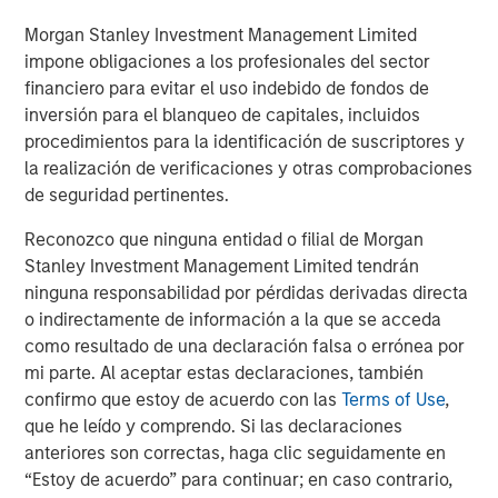
creativity, continued development and differentiated
Morgan Stanley Investment Management Limited
thinking.
impone obligaciones a los profesionales del sector
financiero para evitar el uso indebido de fondos de
ARTÍCULOS RELACIONADOS
inversión para el blanqueo de capitales, incluidos
procedimientos para la identificación de suscriptores y
CONSILIENT OBSERVER
la realización de verificaciones y otras comprobaciones
The Wisdom of Crowds in Markets: Crowd
de seguridad pertinentes.
Behavior in Prediction, Betting, and Stock
Markets
Reconozco que ninguna entidad o filial de Morgan
Stanley Investment Management Limited tendrán
CONSILIENT OBSERVER
ninguna responsabilidad por pérdidas derivadas directa
o indirectamente de información a la que se acceda
Opportunities and Expectations: The Present
como resultado de una declaración falsa o errónea por
Value of Growth Opportunities in Valuation
mi parte. Al aceptar estas declaraciones, también
confirmo que estoy de acuerdo con las
Terms of Use
,
CONSILIENT OBSERVER
que he leído y comprendo. Si las declaraciones
anteriores son correctas, haga clic seguidamente en
Bayes and Base Rates 2.0: How History Can
“Estoy de acuerdo” para continuar; en caso contrario,
Guide Our Assessment of the Future