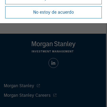
Prior to making any investment decision, investors should
carefully review the strategy’s relevant offering document. For
No estoy de acuerdo
the complete content and important disclosures, refer to
article's PDF
the
.
Morgan Stanley
Morgan Stanley Careers