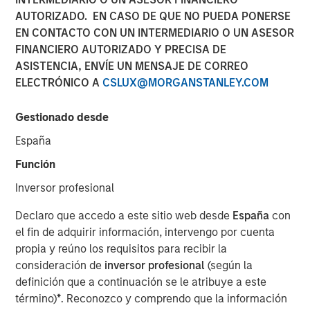
AUTORIZADO. EN CASO DE QUE NO PUEDA PONERSE
10 MAYO 2022
EN CONTACTO CON UN INTERMEDIARIO O UN ASESOR
FINANCIERO AUTORIZADO Y PRECISA DE
ASISTENCIA, ENVÍE UN MENSAJE DE CORREO
The Authors
ELECTRÓNICO A
CSLUX@MORGANSTANLEY.COM
Michael Mauboussin
Gestionado desde
Managing Director
España
Dan Callahan, CFA
Función
Vice President
Inversor profesional
Declaro que accedo a este sitio web desde
España
con
el fin de adquirir información, intervengo por cuenta
propia y reúno los requisitos para recibir la
Redistribution of Value via Capital Allocation
consideración de
inversor profesional
(según la
definición que a continuación se le atribuye a este
The goal of capital allocation, arguably
término)
*
. Reconozco y comprendo que la información
management's most important task, is to put