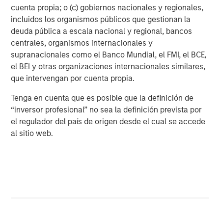
cuenta propia; o (c) gobiernos nacionales y regionales,
Featured Insights
incluidos los organismos públicos que gestionan la
deuda pública a escala nacional y regional, bancos
centrales, organismos internacionales y
supranacionales como el Banco Mundial, el FMI, el BCE,
el BEI y otras organizaciones internacionales similares,
que intervengan por cuenta propia.
Tenga en cuenta que es posible que la definición de
“inversor profesional” no sea la definición prevista por
el regulador del país de origen desde el cual se accede
al sitio web.
ARTÍCULO
A
Real Estate Midyear Outlook:
T
Constructive Amid Fluid Backdrop
St
A
The current macroenvironment remains resilient
A
despite elevated volatility and divergence across
Q