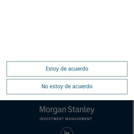
recommendation to purchase or sell specific securities, or to
adopt any particular investment strategy. Information does not
address financial objectives, situation or specific needs of
individual investors.
Any charts and graphs provided are for illustrative purposes
only. Any performance quoted represents past performance.
Past performance does not guarantee future results. All
investments involve risks, including the possible loss of
principal.
For the complete content and important disclosures, refer to the
article pdf
.
Estoy de acuerdo
© 2023 Morgan Stanley. All rights reserved.
No estoy de acuerdo