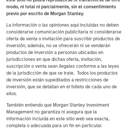
investment and maintenance components.
modo, ni total ni parcialmente, sin el consentimiento
previo por escrito de Morgan Stanley.
Descargar PDF
La información o las opiniones aquí incluidas no deben
considerarse comunicación publicitaria ni considerarse
Counterpoint Global
oferta de venta o invitación para suscribir productos de
inversión; además, no se ofrecerán ni se venderán
Counterpoint Global’s culture fosters collaboration,
productos de inversión a personas ubicadas en
creativity, continued development and differentiated
jurisdicciones en que dichas oferta, invitación,
thinking.
suscripción o venta sean ilegales conforme a las leyes
de la jurisdicción de que se trate. Todos los productos
ARTÍCULOS RELACIONADOS
de inversión están supeditados a restricciones de
inversión, que se detallan en el folleto de cada uno de
CONSILIENT OBSERVER
ellos.
The Wisdom of Crowds in Markets: Crowd
También entiendo que Morgan Stanley Investment
Behavior in Prediction, Betting, and Stock
Management no garantiza ni asegura que la
Markets
información incluida en este sitio web sea exacta,
CONSILIENT OBSERVER
completa o adecuada para un fin en particular.