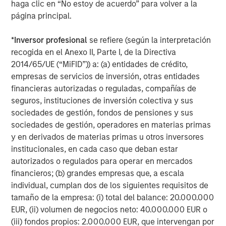
haga clic en “No estoy de acuerdo” para volver a la
página principal.
Dan Callahan, CFA
*
Inversor profesional
se refiere (según la interpretación
Vice President
recogida en el Anexo II, Parte I, de la Directiva
2014/65/UE (“MiFID”)) a: (a) entidades de crédito,
empresas de servicios de inversión, otras entidades
financieras autorizadas o reguladas, compañías de
seguros, instituciones de inversión colectiva y sus
Featured Insights
sociedades de gestión, fondos de pensiones y sus
sociedades de gestión, operadores en materias primas
y en derivados de materias primas u otros inversores
institucionales, en cada caso que deban estar
autorizados o regulados para operar en mercados
financieros; (b) grandes empresas que, a escala
individual, cumplan dos de los siguientes requisitos de
tamaño de la empresa: (i) total del balance: 20.000.000
EUR, (ii) volumen de negocios neto: 40.000.000 EUR o
(iii) fondos propios: 2.000.000 EUR, que intervengan por