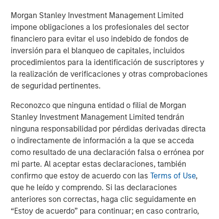
Opportunities and Expectations: The Present
Morgan Stanley Investment Management Limited
Value of Growth Opportunities in Valuation
impone obligaciones a los profesionales del sector
financiero para evitar el uso indebido de fondos de
inversión para el blanqueo de capitales, incluidos
CONSILIENT OBSERVER
procedimientos para la identificación de suscriptores y
la realización de verificaciones y otras comprobaciones
Bayes and Base Rates 2.0: How History Can
de seguridad pertinentes.
Guide Our Assessment of the Future
Reconozco que ninguna entidad o filial de Morgan
Stanley Investment Management Limited tendrán
ninguna responsabilidad por pérdidas derivadas directa
The Authors
o indirectamente de información a la que se acceda
como resultado de una declaración falsa o errónea por
mi parte. Al aceptar estas declaraciones, también
confirmo que estoy de acuerdo con las
Terms of Use
,
que he leído y comprendo. Si las declaraciones
Michael Mauboussin
anteriores son correctas, haga clic seguidamente en
Managing Director
“Estoy de acuerdo” para continuar; en caso contrario,