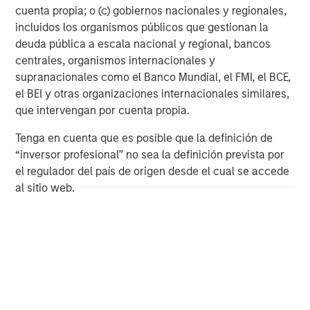
cuenta propia; o (c) gobiernos nacionales y regionales,
incluidos los organismos públicos que gestionan la
ARTÍCULO
A
deuda pública a escala nacional y regional, bancos
centrales, organismos internacionales y
Real Estate Midyear Outlook:
T
supranacionales como el Banco Mundial, el FMI, el BCE,
Constructive Amid Fluid Backdrop
St
el BEI y otras organizaciones internacionales similares,
A
The current macroenvironment remains resilient
A
que intervengan por cuenta propia.
despite elevated volatility and divergence across
Q
markets. As inflation and energy prices keep
p
Tenga en cuenta que es posible que la definición de
central banks hawkish, real estate continues to
i
“inversor profesional” no sea la definición prevista por
offer attractive relative value, supported by a
a
el regulador del país de origen desde el cual se accede
25% repricing, durable income streams, and
r
al sitio web.
constrained supply. In this environment,
diversified portfolios and selective asset-level
07-AGO-2026
0
investing remain critical.