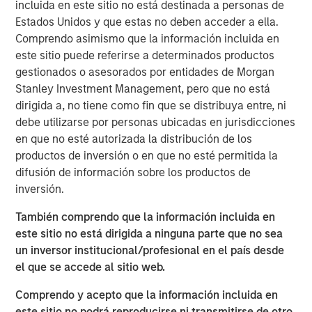
incluida en este sitio no está destinada a personas de
Organisms allocate energy between growth and
Estados Unidos y que estas no deben acceder a ella.
maintenance and repair. They stop growing when
Comprendo asimismo que la información incluida en
maintenance requires all of the energy. Substitute
este sitio puede referirse a determinados productos
capital for energy and companies appear to follow a
gestionados o asesorados por entidades de Morgan
similar trajectory.
Stanley Investment Management, pero que no está
dirigida a, no tiene como fin que se distribuya entre, ni
This is important because you can anticipate a
debe utilizarse por personas ubicadas en jurisdicciones
company’s growth only if you understand how
en que no esté autorizada la distribución de los
much capital it spends on growth versus
productos de inversión o en que no esté permitida la
maintenance.
difusión de información sobre los productos de
Estimating maintenance spending offers insight into
inversión.
how fast a company has to run just to stay in place.
También comprendo que la información incluida en
Most executives and investors likely underestimate
este sitio no está dirigida a ninguna parte que no sea
maintenance spending. Steps toward better
un inversor institucional/profesional en el país desde
understanding include a proper assessment of
el que se accede al sitio web.
maintenance capital expenditures and a separation
Comprendo y acepto que la información incluida en
of selling, general, and administrative expenses into
este sitio no podrá reproducirse ni transmitirse de otro