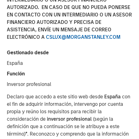
AUTORIZADO. EN CASO DE QUE NO PUEDA PONERSE
EN CONTACTO CON UN INTERMEDIARIO O UN ASESOR
28 ENERO 2022
FINANCIERO AUTORIZADO Y PRECISA DE
ASISTENCIA, ENVÍE UN MENSAJE DE CORREO
ELECTRÓNICO A
CSLUX@MORGANSTANLEY.COM
The Authors
Gestionado desde
Michael Mauboussin
España
Managing Director
Función
Dan Callahan, CFA
Inversor profesional
Vice President
Declaro que accedo a este sitio web desde
España
con
el fin de adquirir información, intervengo por cuenta
propia y reúno los requisitos para recibir la
consideración de
inversor profesional
(según la
Measuring Growth and Maintenance Investments
definición que a continuación se le atribuye a este
término)
*
. Reconozco y comprendo que la información