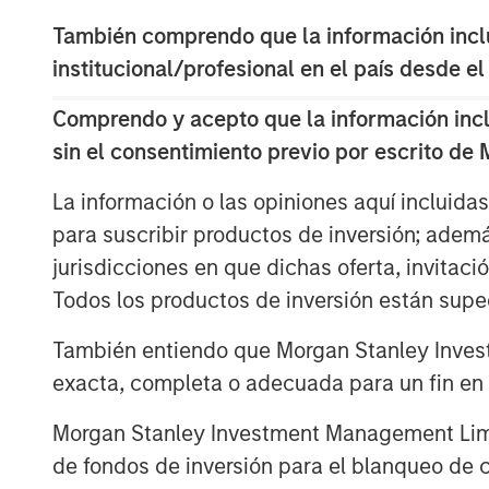
both of these results: higher growth
companies and industries with the hi
También comprendo que la información inclui
institucional/profesional en el país desde el
There are two main lessons for invest
of the potential shift in the base rat
Comprendo y acepto que la información inclui
skillful investors may be able to ide
sin el consentimiento previo por escrito de
faster than expected, hence providing
La información o las opiniones aquí incluida
para suscribir productos de inversión; adem
jurisdicciones en que dichas oferta, invitaci
Descargar PDF
Todos los productos de inversión están suped
También entiendo que Morgan Stanley Invest
exacta, completa o adecuada para un fin en p
Morgan Stanley Investment Management Limite
The Authors
de fondos de inversión para el blanqueo de ca