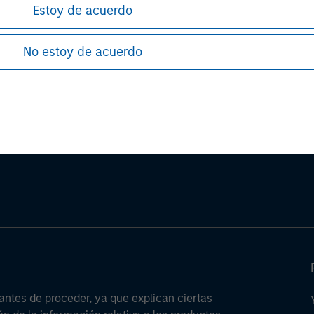
Estoy de acuerdo
.
No estoy de acuerdo
ley
ley Careers
antes de proceder, ya que explican ciertas