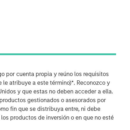
Counterpoint Global
go por cuenta propia y reúno los requisitos
Counterpoint Global’s culture fosters
 le atribuye a este término)
*
. Reconozco y
collaboration, creativity, continued
Unidos y que estas no deben acceder a ella.
development and differentiated
thinking.
s productos gestionados o asesorados por
o fin que se distribuya entre, ni debe
ARTÍCULOS RELACIONADOS
 los productos de inversión o en que no esté
CONSILIENT OBSERVER