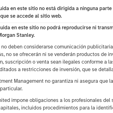
 and more dispersion, on average, for
ghest intangible asset intensity.
da en este sitio no está dirigida a ninguna parte
 que se accede al sitio web.
ors: First, it is important to be mindful
e due to the rise of intangibles. Second,
da en este sitio no podrá reproducirse ni transmi
ntify the companies that will grow
 Morgan Stanley.
 the potential for attractive returns.
s no deben considerarse comunicación publicitaria 
ás, no se ofrecerán ni se venderán productos de i
ón, suscripción o venta sean ilegales conforme a la
itados a restricciones de inversión, que se detalla
ment Management no garantiza ni asegura que la i
articular.
d impone obligaciones a los profesionales del se
pitales, incluidos procedimientos para la identifi