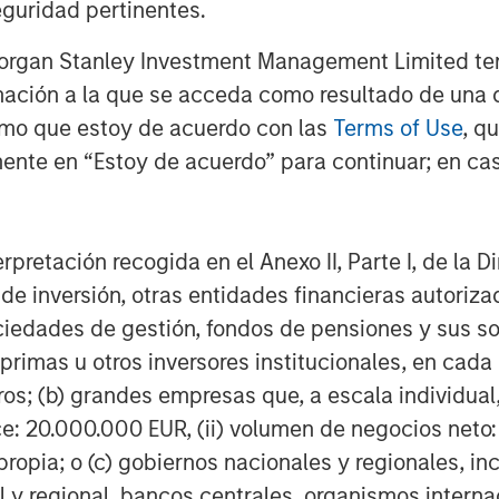
guridad pertinentes.
Morgan Stanley Investment Management Limited te
mación a la que se acceda como resultado de una de
rmo que estoy de acuerdo con las
Terms of Use
, q
Dan Callahan, CFA
ente en “Estoy de acuerdo” para continuar; en cas
Vice President
erpretación recogida en el Anexo II, Parte I, de la D
 de inversión, otras entidades financieras autoriz
sociedades de gestión, fondos de pensiones y sus 
Featured Insights
primas u otros inversores institucionales, en cad
os; (b) grandes empresas que, a escala individual,
ce: 20.000.000 EUR, (ii) volumen de negocios neto:
ropia; o (c) gobiernos nacionales y regionales, in
l y regional, bancos centrales, organismos inter