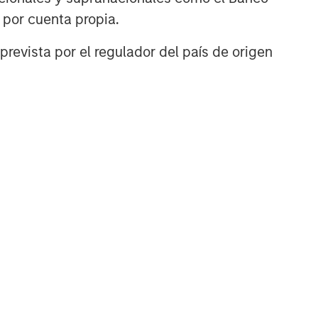
n por cuenta propia.
prevista por el regulador del país de origen
TÍCULO
ivate Credit
rket Monitor - Q2
026
ely insights on the private
dit landscape, exploring
 trends, market
velopments, and
estment considerations
ping the asset class.
-AGO-2026