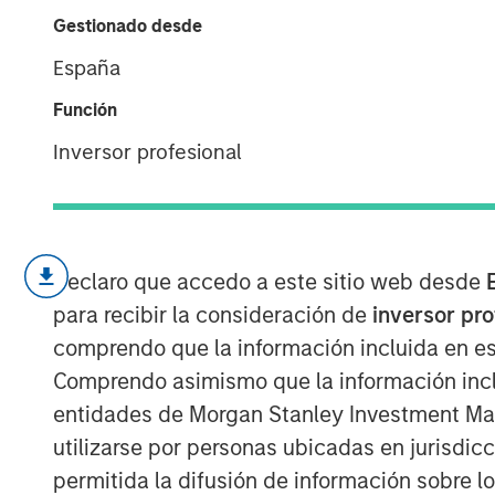
Rates
Gestionado desde
España
23 JUNIO 2021
Función
Inversor profesional
The shift in investments from tangib
Declaro que accedo a este sitio web desde
implications for how investors shoul
para recibir la consideración de
inversor pr
Intangible assets have greater poten
comprendo que la información incluida en es
of obsolescence than tangible asse
Comprendo asimismo que la información incl
intangible assets can grow faster, 
entidades de Morgan Stanley Investment Mana
shrink faster.
utilizarse por personas ubicadas en jurisdic
Our analysis of historical sales gro
permitida la difusión de información sobre l