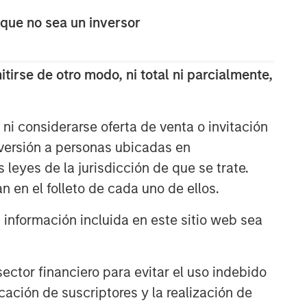
The Wisdom of Crowds in
 que no sea un inversor
Markets: Crowd Behavior in
Prediction, Betting, and Stock
Markets
tirse de otro modo, ni total ni parcialmente,
CONSILIENT OBSERVER
Opportunities and
Expectations: The Present
ni considerarse oferta de venta o invitación
Value of Growth Opportunities
nversión a personas ubicadas en
in Valuation
s leyes de la jurisdicción de que se trate.
CONSILIENT OBSERVER
n en el folleto de cada uno de ellos.
Bayes and Base Rates 2.0:
How History Can Guide Our
nformación incluida en este sitio web sea
Assessment of the Future
ctor financiero para evitar el uso indebido
cación de suscriptores y la realización de