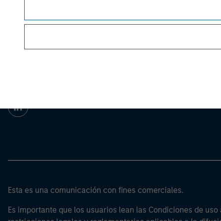
important disclosures, refer to the
Article's PDF
Morgan Stan
Morgan Stan
Esta es una comunicación con fines comerciales.
Es importante que los usuarios lean las Condiciones de uso 