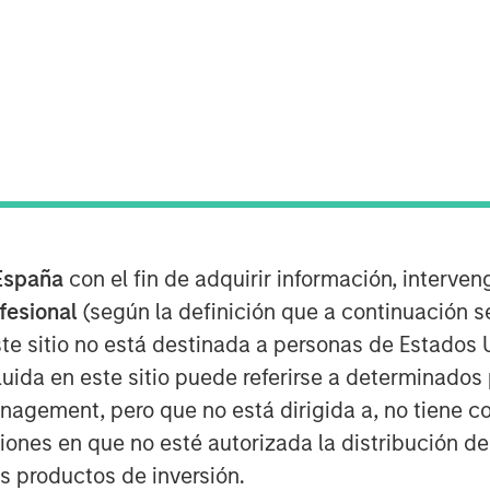
le to intangible assets has important
España
con el fin de adquirir información, interven
d think about corporate growth rates.
ofesional
(según la definición que a continuación se
tial economies of scale and higher risk
te sitio no está destinada a personas de Estados 
ts. This means companies with more
uida en este sitio puede referirse a determinado
but they can also become irrelevant and
gement, pero que no está dirigida a, no tiene com
ciones en que no esté autorizada la distribución de
wth rates for U.S. companies reveals
os productos de inversión.