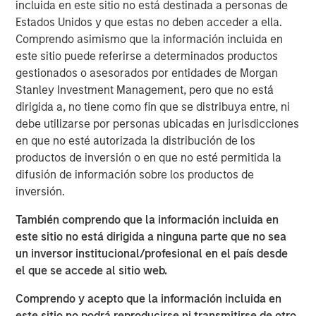
incluida en este sitio no está destinada a personas de
company is creating value with its investments.
Estados Unidos y que estas no deben acceder a ella.
We discuss how to calculate ROIC and explain how
Comprendo asimismo que la información incluida en
it is connected to free cash flow, economic profit,
este sitio puede referirse a determinados productos
and growth.
gestionados o asesorados por entidades de Morgan
Stanley Investment Management, pero que no está
We work through some of the practical challenges
dirigida a, no tiene como fin que se distribuya entre, ni
in estimating it properly, present empirical data, and
debe utilizarse por personas ubicadas en jurisdicciones
review how the introduction of intangible
en que no esté autorizada la distribución de los
investments can reshape the figures.
productos de inversión o en que no esté permitida la
difusión de información sobre los productos de
We illuminate these ideas through a case study,
inversión.
show how ROIC can guide strategic analysis, and
describe ROIC’s shortcomings.
También comprendo que la información incluida en
este sitio no está dirigida a ninguna parte que no sea
un inversor institucional/profesional en el país desde
Descargar PDF
el que se accede al sitio web.
Counterpoint Global
Comprendo y acepto que la información incluida en
este sitio no podrá reproducirse ni transmitirse de otro