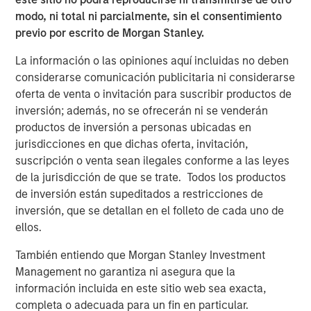
Counterpoint Global’s culture fosters collaboration,
modo, ni total ni parcialmente, sin el consentimiento
creativity, continued development and differentiated
previo por escrito de Morgan Stanley.
thinking.
La información o las opiniones aquí incluidas no deben
considerarse comunicación publicitaria ni considerarse
ARTÍCULOS RELACIONADOS
oferta de venta o invitación para suscribir productos de
CONSILIENT OBSERVER
inversión; además, no se ofrecerán ni se venderán
productos de inversión a personas ubicadas en
The Wisdom of Crowds in Markets: Crowd
jurisdicciones en que dichas oferta, invitación,
Behavior in Prediction, Betting, and Stock
suscripción o venta sean ilegales conforme a las leyes
Markets
de la jurisdicción de que se trate. Todos los productos
de inversión están supeditados a restricciones de
CONSILIENT OBSERVER
inversión, que se detallan en el folleto de cada uno de
Opportunities and Expectations: The Present
ellos.
Value of Growth Opportunities in Valuation
También entiendo que Morgan Stanley Investment
Management no garantiza ni asegura que la
CONSILIENT OBSERVER
información incluida en este sitio web sea exacta,
completa o adecuada para un fin en particular.