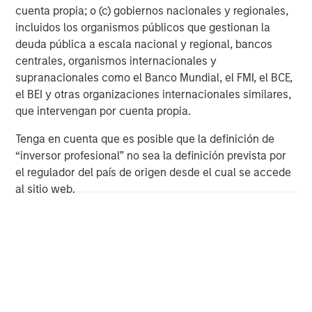
cuenta propia; o (c) gobiernos nacionales y regionales,
despite elevated volatility and divergence across
Q
incluidos los organismos públicos que gestionan la
markets. As inflation and energy prices keep
p
deuda pública a escala nacional y regional, bancos
central banks hawkish, real estate continues to
i
centrales, organismos internacionales y
offer attractive relative value, supported by a
a
supranacionales como el Banco Mundial, el FMI, el BCE,
25% repricing, durable income streams, and
r
el BEI y otras organizaciones internacionales similares,
constrained supply. In this environment,
que intervengan por cuenta propia.
diversified portfolios and selective asset-level
07-AGO-2026
0
investing remain critical.
Tenga en cuenta que es posible que la definición de
“inversor profesional” no sea la definición prevista por
el regulador del país de origen desde el cual se accede
al sitio web.
DEFINITIONS
Free cash flow (FCF)
is a measure of financial performance
calculated as operating cash flow minus capital expenditures.
FCF represents the cash that a company is able to generate
after laying out the money required to maintain or expand its
asset base.