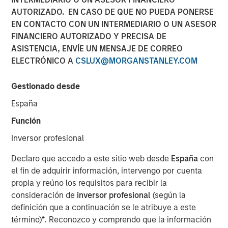
AUTORIZADO. EN CASO DE QUE NO PUEDA PONERSE
06 OCTUBRE 2022
EN CONTACTO CON UN INTERMEDIARIO O UN ASESOR
FINANCIERO AUTORIZADO Y PRECISA DE
ASISTENCIA, ENVÍE UN MENSAJE DE CORREO
The Authors
ELECTRÓNICO A
CSLUX@MORGANSTANLEY.COM
Michael Mauboussin
Gestionado desde
Managing Director
España
Dan Callahan, CFA
Función
Vice President
Inversor profesional
Declaro que accedo a este sitio web desde
España
con
el fin de adquirir información, intervengo por cuenta
propia y reúno los requisitos para recibir la
How to Calculate ROIC and Handle Common Issues
consideración de
inversor profesional
(según la
definición que a continuación se le atribuye a este
Return on invested capital (ROIC) is a financial
término)
*
. Reconozco y comprendo que la información
metric that can help one assess whether a