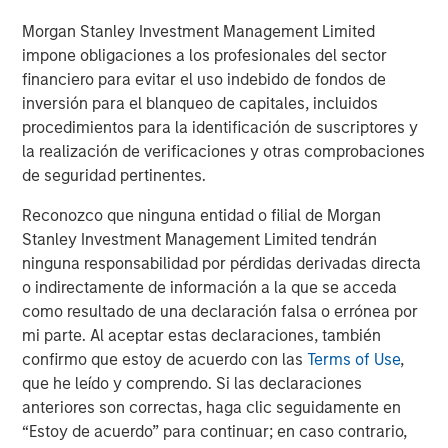
Bayes and Base Rates 2.0: How History Can
Guide Our Assessment of the Future
Morgan Stanley Investment Management Limited
impone obligaciones a los profesionales del sector
financiero para evitar el uso indebido de fondos de
inversión para el blanqueo de capitales, incluidos
The Authors
procedimientos para la identificación de suscriptores y
la realización de verificaciones y otras comprobaciones
de seguridad pertinentes.
Reconozco que ninguna entidad o filial de Morgan
Stanley Investment Management Limited tendrán
Michael Mauboussin
ninguna responsabilidad por pérdidas derivadas directa
Managing Director
o indirectamente de información a la que se acceda
como resultado de una declaración falsa o errónea por
mi parte. Al aceptar estas declaraciones, también
Dan Callahan, CFA
confirmo que estoy de acuerdo con las
Terms of Use
,
Vice President
que he leído y comprendo. Si las declaraciones
anteriores son correctas, haga clic seguidamente en
“Estoy de acuerdo” para continuar; en caso contrario,