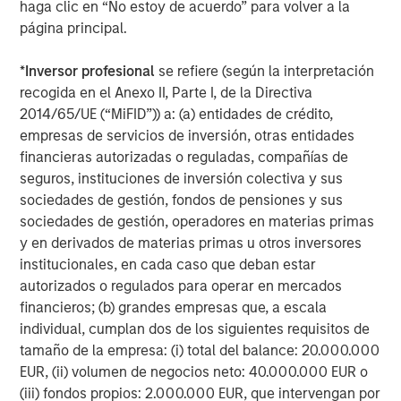
haga clic en “No estoy de acuerdo” para volver a la
página principal.
Featured Insights
*
Inversor profesional
se refiere (según la interpretación
recogida en el Anexo II, Parte I, de la Directiva
2014/65/UE (“MiFID”)) a: (a) entidades de crédito,
empresas de servicios de inversión, otras entidades
financieras autorizadas o reguladas, compañías de
seguros, instituciones de inversión colectiva y sus
sociedades de gestión, fondos de pensiones y sus
sociedades de gestión, operadores en materias primas
y en derivados de materias primas u otros inversores
institucionales, en cada caso que deban estar
autorizados o regulados para operar en mercados
ARTÍCULO
A
financieros; (b) grandes empresas que, a escala
individual, cumplan dos de los siguientes requisitos de
Real Estate Midyear Outlook:
T
tamaño de la empresa: (i) total del balance: 20.000.000
Constructive Amid Fluid Backdrop
St
EUR, (ii) volumen de negocios neto: 40.000.000 EUR o
A
(iii) fondos propios: 2.000.000 EUR, que intervengan por
The current macroenvironment remains resilient
A