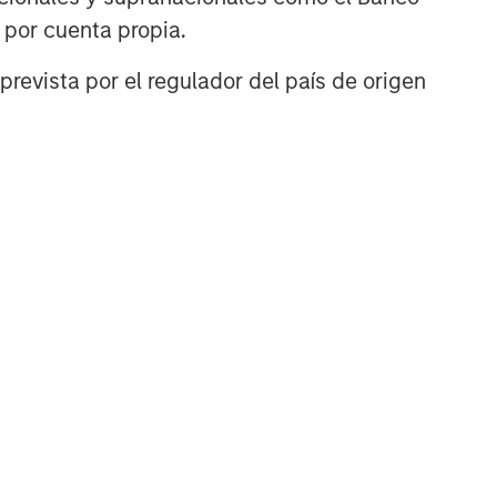
n por cuenta propia.
prevista por el regulador del país de origen
TÍCULO
ivate Credit
rket Monitor - Q2
026
ely insights on the private
dit landscape, exploring
 trends, market
velopments, and
estment considerations
ping the asset class.
-AGO-2026