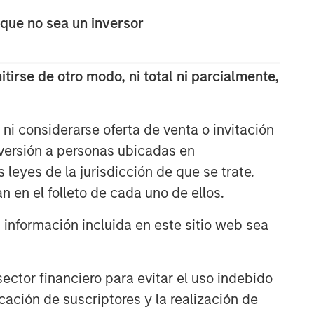
The Wisdom of Crowds in
 que no sea un inversor
Markets: Crowd Behavior in
Prediction, Betting, and Stock
Markets
tirse de otro modo, ni total ni parcialmente,
CONSILIENT OBSERVER
Opportunities and
Expectations: The Present
ni considerarse oferta de venta o invitación
Value of Growth Opportunities
nversión a personas ubicadas en
in Valuation
s leyes de la jurisdicción de que se trate.
CONSILIENT OBSERVER
n en el folleto de cada uno de ellos.
Bayes and Base Rates 2.0:
How History Can Guide Our
nformación incluida en este sitio web sea
Assessment of the Future
ctor financiero para evitar el uso indebido
cación de suscriptores y la realización de