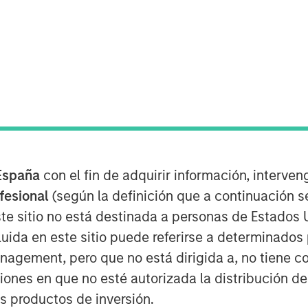
e
to find opportunities with gaps
España
con el fin de adquirir información, interven
ice being fairly straightforward and
ofesional
(según la definición que a continuación se
ess.
te sitio no está destinada a personas de Estados 
alue is to consider expected
uida en este sitio puede referirse a determinado
 various payoffs and their
gement, pero que no está dirigida a, no tiene com
ciones en que no esté autorizada la distribución de
os productos de inversión.
 appetite from high probability,