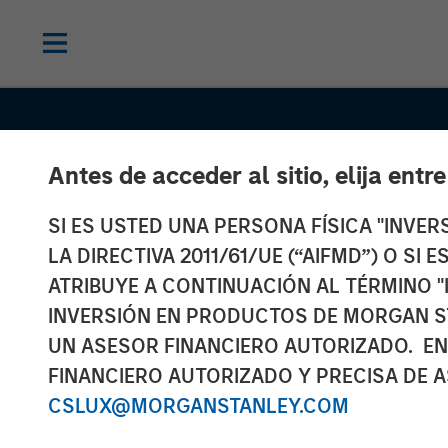
Antes de acceder al sitio, elija entr
CONSILIENT OBSERVER
INSIGHTS
SI ES USTED UNA PERSONA FÍSICA "INVE
Probabilities 
LA DIRECTIVA 2011/61/UE (“AIFMD”) O SI
Payoffs: The
ATRIBUYE A CONTINUACIÓN AL TÉRMINO "
INVERSIÓN EN PRODUCTOS DE MORGAN S
Practicalities 
UN ASESOR FINANCIERO AUTORIZADO. EN
FINANCIERO AUTORIZADO Y PRECISA DE A
Psychology of
CSLUX@MORGANSTANLEY.COM