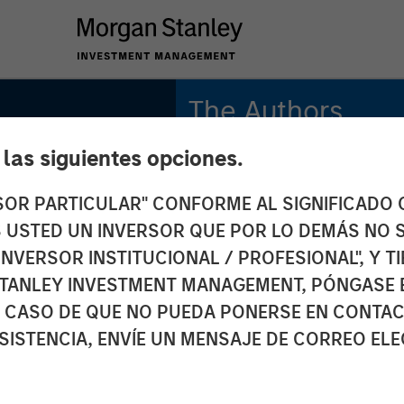
The Authors
e las siguientes opciones.
Michael Mauboussin
Managing Director
RSOR PARTICULAR" CONFORME AL SIGNIFICADO Q
and
 ES USTED UN INVERSOR QUE POR LO DEMÁS NO S
Dan Callahan, CFA
Vice President
INVERSOR INSTITUCIONAL / PROFESIONAL", Y T
TANLEY INVESTMENT MANAGEMENT, PÓNGASE 
and
 CASO DE QUE NO PUEDA PONERSE EN CONTAC
SISTENCIA, ENVÍE UN MENSAJE DE CORREO EL