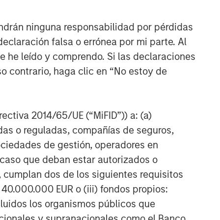
ndrán ninguna responsabilidad por pérdidas
claración falsa o errónea por mi parte. Al
ue he leído y comprendo. Si las declaraciones
o contrario, haga clic en “No estoy de
irectiva 2014/65/UE (“MiFID”)) a: (a)
adas o reguladas, compañías de seguros,
sociedades de gestión, operadores en
a caso que deban estar autorizados o
 cumplan dos de los siguientes requisitos
 40.000.000 EUR o (iii) fondos propios:
cluidos los organismos públicos que
nacionales y supranacionales como el Banco