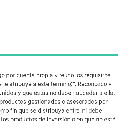
Counterpoint Global
go por cuenta propia y reúno los requisitos
Counterpoint Global’s culture fosters
 le atribuye a este término)
*
. Reconozco y
collaboration, creativity, continued
Unidos y que estas no deben acceder a ella.
development and differentiated
thinking.
s productos gestionados o asesorados por
o fin que se distribuya entre, ni debe
ARTÍCULOS RELACIONADOS
 los productos de inversión o en que no esté
CONSILIENT OBSERVER