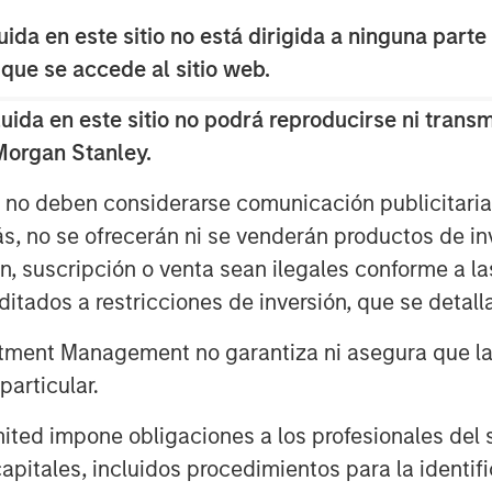
robability, high payoff ones,
da en este sitio no está dirigida a ninguna parte
ted options in equity options
 que se accede al sitio web.
da en este sitio no podrá reproducirse ni transmi
f the issues with the calculation of
 Morgan Stanley.
picture means for investing, the
s no deben considerarse comunicación publicitaria 
the psychology of dealing with
ás, no se ofrecerán ni se venderán productos de i
w these ideas can be helpful for
ón, suscripción o venta sean ilegales conforme a la
s.
itados a restricciones de inversión, que se detalla
ment Management no garantiza ni asegura que la i
articular.
d impone obligaciones a los profesionales del se
pitales, incluidos procedimientos para la identifi