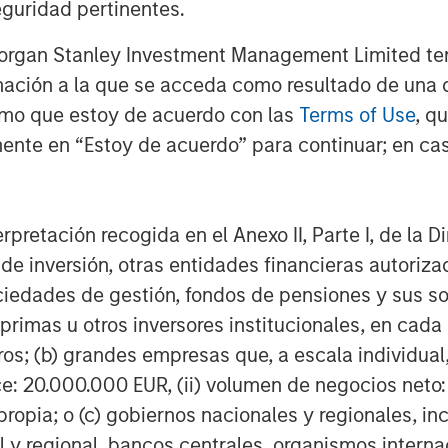
guridad pertinentes.
Morgan Stanley Investment Management Limited te
mación a la que se acceda como resultado de una de
rmo que estoy de acuerdo con las
Terms of Use
, q
Dan Callahan, CFA
ente en “Estoy de acuerdo” para continuar; en cas
Vice President
erpretación recogida en el Anexo II, Parte I, de la D
 de inversión, otras entidades financieras autoriz
sociedades de gestión, fondos de pensiones y sus 
Featured Insights
primas u otros inversores institucionales, en cad
os; (b) grandes empresas que, a escala individual,
ce: 20.000.000 EUR, (ii) volumen de negocios neto:
ropia; o (c) gobiernos nacionales y regionales, in
l y regional, bancos centrales, organismos inter