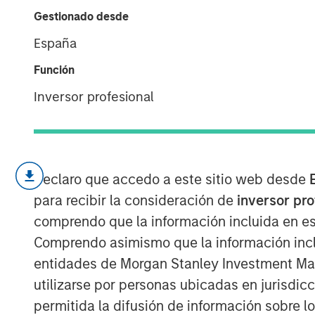
Expected Valu
Gestionado desde
España
19 FEBRERO 2025
Función
Inversor profesional
The prime task of an investor is 
Declaro que accedo a este sitio web desde
between price and value, with pr
para recibir la consideración de
inversor pr
value more of a challenge to ass
comprendo que la información incluida en es
A common approach to estimate v
Comprendo asimismo que la información incl
value, the sum of the products of
entidades de Morgan Stanley Investment Mana
associated probabilities.
utilizarse por personas ubicadas en jurisdic
permitida la difusión de información sobre l
Some markets have seen a shift in